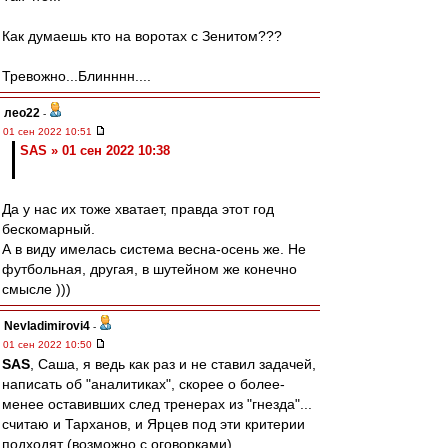
Как думаешь кто на воротах с Зенитом???
Тревожно...Блинннн....
лео22
-
01 сен 2022 10:51
SAS » 01 сен 2022 10:38
Да у нас их тоже хватает, правда этот год
бескомарный.
А в виду имелась система весна-осень же. Не
футбольная, другая, в шутейном же конечно
смысле )))
Nevladimirovi4
-
01 сен 2022 10:50
SAS
, Саша, я ведь как раз и не ставил задачей,
написать об "аналитиках", скорее о более-
менее оставивших след тренерах из "гнезда"...
считаю и Тарханов, и Ярцев под эти критерии
подходят (возможно с оговорками).