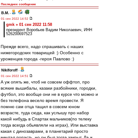
Последнее сообщение
В.М.
-
01 сен 2022 14:52
gmk » 01 сен 2022 11:58
президент Воробьев Вадим Николаевич, ИНН
526200697523
Прежде всего, надо спрашивать с наших
нижегородских товарищей :) Особенно с
уроженцев города -героя Павлово :)
Nikiforoff
-
01 сен 2022 14:51
А уж опять же, чтоб не совсем оффтоп, про
всякие вышибалы, казаки разбойники, городки,
футбол, это вообще они не в курсе что можно и
без телефона весело время провести. Я
помню сам отца тащил в совсем юном
возрасте, туда сюда, как услышу про набор
какой нибудь в Спартак мальчиков(по телеку
тогда всегда обьявляли на играх), Или выставка
какая с динозаврами, в планетарий просто
мечтал попасть, но он был тогда закрыт. Да и