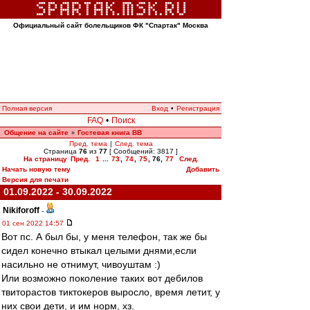
Официальный сайт болельщиков ФК "Спартак" Москва
Полная версия
Вход
•
Регистрация
FAQ
•
Поиск
Общение на сайте
Гостевая книга ВВ
»
Пред. тема
|
След. тема
Страница
76
из
77
[ Сообщений: 3817 ]
На страницу
Пред.
1
...
73
,
74
,
75
,
76
,
77
След.
Начать новую тему
Добавить
Версия для печати
01.09.2022 - 30.09.2022
Nikiforoff
-
01 сен 2022 14:57
Вот пс. А был бы, у меня телефон, так же бы
сидел конечно втыкал целыми днями,если
насильно не отнимут, чивоуштам :)
Или возможно поколение таких вот дебилов
твиторастов тиктокеров выросло, время летит, у
них свои дети, и им норм, хз.