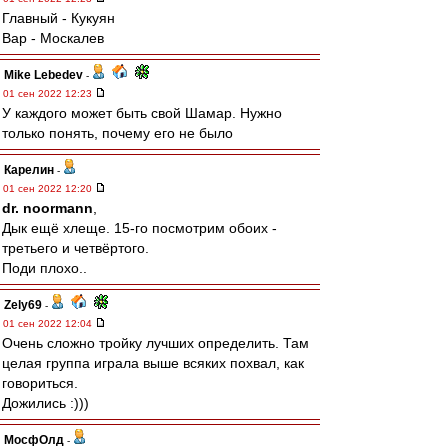
Главный - Кукуян
Вар - Москалев
Mike Lebedev
-
01 сен 2022 12:23
У каждого может быть свой Шамар. Нужно
только понять, почему его не было
Карелин
-
01 сен 2022 12:20
dr. noormann
,
Дык ещё хлеще. 15-го посмотрим обоих -
третьего и четвёртого.
Поди плохо..
Zely69
-
01 сен 2022 12:04
Очень сложно тройку лучших определить. Там
целая группа играла выше всяких похвал, как
говориться.
Дожились :)))
МосфОлд
-