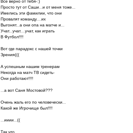
Все верно от тебя-:)
Просто тут от Саши...и от меня тоже...
Имелись эти фамилии, что они
Провалят команду....их
Выгонят...а они опа на матче и...
Учат...учат....учат, как играть
В Футбол!!!!
Вот где парадокс с нашей точки
Зрения(((
А успешным нашим тренерам
Некогда на матч ТВ сидеть-
Они работают!!!!
...а вот Саня Мостовой???
Очень жаль его по человечески...
Какой же Игрочище был!!!!
...ииии...((
Так что...