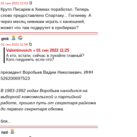
01 сен 2022 12:03
Круто Писарев в Химках поработал. Теперь
слово предоставлено Спартаку... Гогниеву. А
через месяц химикам играть с канюшней,
может что там подкрутит в пробирках?
gmk
-
01 сен 2022 11:58
Valentinovich » 01 сен 2022 11:25
А кто, кстати, сейчас в лукойле главный?
Кого гондонить если что?
президент Воробьев Вадим Николаевич, ИНН
526200697523
В 1983-1992 годах Воробьев находился на
выборной комсомольской и партийной
работе, прошел путь от секретаря райкома
до первого секретаря обкома.
бля...
nad
-