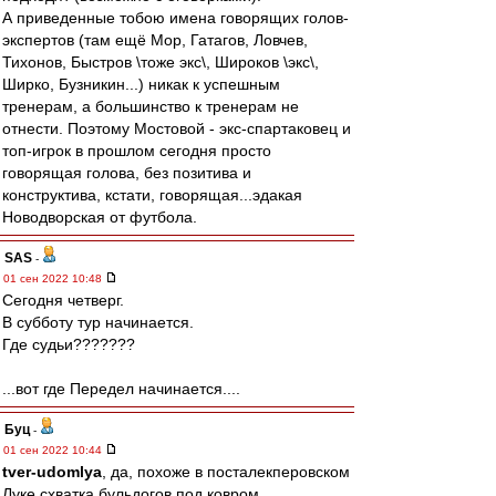
А приведенные тобою имена говорящих голов-
экспертов (там ещё Мор, Гатагов, Ловчев,
Тихонов, Быстров \тоже экс\, Широков \экс\,
Ширко, Бузникин...) никак к успешным
тренерам, а большинство к тренерам не
отнести. Поэтому Мостовой - экс-спартаковец и
топ-игрок в прошлом сегодня просто
говорящая голова, без позитива и
конструктива, кстати, говорящая...эдакая
Новодворская от футбола.
SAS
-
01 сен 2022 10:48
Сегодня четверг.
В субботу тур начинается.
Где судьи???????
...вот где Передел начинается....
Буц
-
01 сен 2022 10:44
tver-udomlya
, да, похоже в посталекперовском
Луке схватка бульдогов под ковром