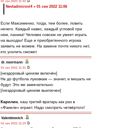
01 сен 2022 11:32
Nevladimirovi4 » 01 сен 2022 11:06
Если Максименко, тогда, тем более, ловить
нечего. Каждый навес, каждый угловой при
нем, паника! Человек совсем не умеет играть
на выходах! Еще и приобретенного игрока
заявить не можем. На замене почти никого нет,
кто усилить сможет.
dr. noormann
-
01 сен 2022 11:31
[нездоровый цинизм включён]
Не до футбола луковкам — значит, и мешать не
будут. Это же замечательно.
[/нездоровый цинизм выключен]
Карелин
, наш третий вратарь как раз в
«Факеле» играет. Надо смотреть четвёртого!
Valentinovich
-
01 сен 2022 11:25