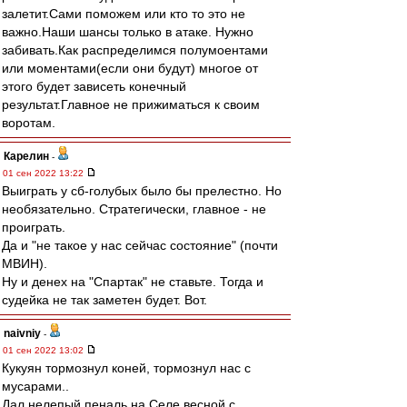
залетит.Сами поможем или кто то это не
важно.Наши шансы только в атаке. Нужно
забивать.Как распределимся полумоентами
или моментами(если они будут) многое от
этого будет зависеть конечный
результат.Главное не прижиматься к своим
воротам.
Карелин
-
01 сен 2022 13:22
Выиграть у сб-голубых было бы прелестно. Но
необязательно. Стратегически, главное - не
проиграть.
Да и "не такое у нас сейчас состояние" (почти
МВИН).
Ну и денех на "Спартак" не ставьте. Тогда и
судейка не так заметен будет. Вот.
naivniy
-
01 сен 2022 13:02
Кукуян тормознул коней, тормознул нас с
мусарами..
Дал нелепый пеналь на Селе весной с