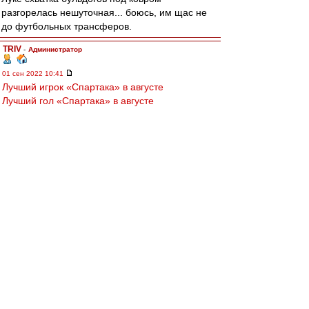
разгорелась нешуточная... боюсь, им щас не
до футбольных трансферов.
TRIV
-
Администратор
01 сен 2022 10:41
Лучший игрок «Спартака» в августе
Лучший гол «Спартака» в августе
Результаты июля
Лучший игрок «Спартака» в июле
Лучший гол «Спартака» в июле
SAS
-
01 сен 2022 10:38
лео22
,
Алексей!!
Я бы кумар заменил на комар...
У нас на болотах он, Падла,
Кусает сильно летом((
-:)