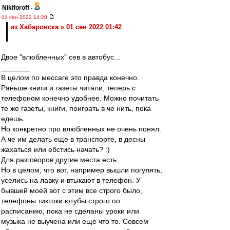
Nikiforoff
-
01 сен 2022 14:20
из Хабаровска » 01 сен 2022 01:42
Двое "влюбленных" сев в автобус...
_______
В целом по мессаге это правда конечно.
Раньше книги и газеты читали, теперь с
телефоном конечно удобнее. Можно почитать
те же газеты, книги, поиграть в че нить, пока
едешь.
Но конкретно про влюбленных не очень понял.
А че им делать еще в транспорте, в десны
жахаться или ебстись начать? :)
Для разговоров другие места есть.
Но в целом, что вот, например вышли погулять,
уселись на лавку и втыкают в телефон. У
бывшей моей вот с этим все строго было,
телефоны тиктоки ютубы строго по
расписанию, пока не сделаны уроки или
музыка не выучена или еще что то. Совсем