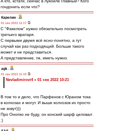
А кто, кстати, сейчас в лукойле главный? Кого
гондонить если что?
Карелин
-
01 сен 2022 11:17
С "Факелом" нужно обязательно посмотреть
третьего вратаря.
С первыми двумя всё ясно-понятно, а тут
случай как раз подходящий. Больше такого
может и не представиться.
А представление, гм, иметь нужно.
agk
-
01 сен 2022 11:10
Nevladimirovi4 » 01 сен 2022 10:21
В том то и дело, что Парфенов с Юраном тока
в колхозах и могут. И выше колхозов их просто
не зовут)))
Про Онопко не буду, он конский шарф целовал
;)