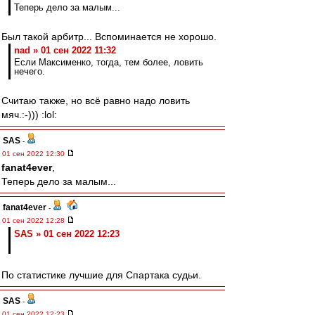
Теперь дело за малым...
Был такой арбитр... Вспоминается не хорошо.
nad » 01 сен 2022 11:32
Если Максименко, тогда, тем более, ловить
нечего.
Считаю также, но всё равно надо ловить
мяч.:-))) :lol:
SAS
-
01 сен 2022 12:30
fanat4ever
,
Теперь дело за малым...
fanat4ever
-
01 сен 2022 12:28
SAS » 01 сен 2022 12:23
По статистике лучшие для Спартака судьи.
SAS
-
01 сен 2022 12:23