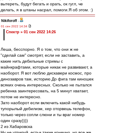
вытереть, будут бегать и орать, ок гугл, че
делать, я в штаны насрал, помоги.Я об этом. :)
Nikiforoff
-
01 сен 2022 14:34
Спектр » 01 сен 2022 14:26
Леша, бесспорно. Я о том, что они ж не
"сделай сам" смотрят, если не заставить, а
какие нить дебильные стримы с
майнкрафтами, которые никак не развивают, а
наоборот. Я вот люблю дискавери космос, про
динозавров там, историю.До фига там киношек
всяких очень интересных. Сколько не пытался
ребенка заинтересовать, на 5 минут хватает,
потом не интересно.
Зато наоборот если включить какой нибудь
тупорылый дебилизм, хер оторвешь телефон,
только через сопли слюни и ты враг номер
один сразу))))
2 из Хабаровска
Ну не утрируй, естьи такие конечно, но все же