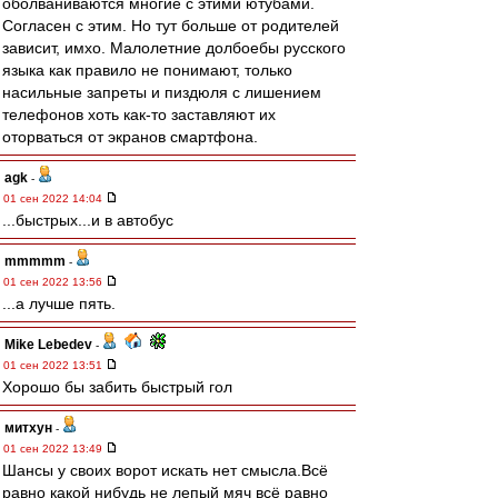
оболваниваются многие с этими ютубами.
Согласен с этим. Но тут больше от родителей
зависит, имхо. Малолетние долбоебы русского
языка как правило не понимают, только
насильные запреты и пиздюля с лишением
телефонов хоть как-то заставляют их
оторваться от экранов смартфона.
agk
-
01 сен 2022 14:04
...быстрых...и в автобус
mmmmm
-
01 сен 2022 13:56
...а лучше пять.
Mike Lebedev
-
01 сен 2022 13:51
Хорошо бы забить быстрый гол
митхун
-
01 сен 2022 13:49
Шансы у своих ворот искать нет смысла.Всё
равно какой нибудь не лепый мяч всё равно