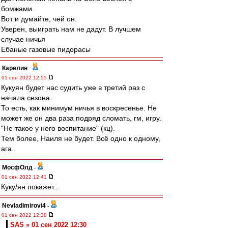
бомжами.
Вот и думайте, чей он.
Уверен, выиграть нам не дадут. В лучшем
случае ничья
Ебаные газовые пидорасы
Карелин
-
01 сен 2022 12:55
Кукуян будет нас судить уже в третий раз с
начала сезона.
То есть, как минимум ничья в воскресенье. Не
может же он два раза подряд сломать, гм, игру.
"Не такое у него воспитание" (кц).
Тем более, Наиля не будет. Всё одно к одному,
ага..
МосфОлд
-
01 сен 2022 12:41
Куку/ян покажет...
Nevladimirovi4
-
01 сен 2022 12:38
SAS » 01 сен 2022 12:30