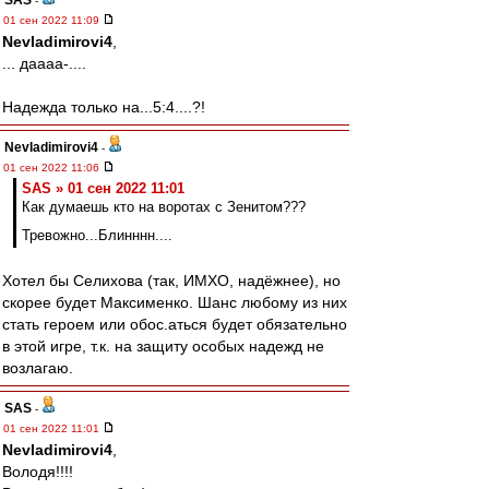
SAS
-
01 сен 2022 11:09
Nevladimirovi4
,
... даааа-....
Надежда только на...5:4....?!
Nevladimirovi4
-
01 сен 2022 11:06
SAS » 01 сен 2022 11:01
Как думаешь кто на воротах с Зенитом???
Тревожно...Блинннн....
Хотел бы Селихова (так, ИМХО, надёжнее), но
скорее будет Максименко. Шанс любому из них
стать героем или обос.аться будет обязательно
в этой игре, т.к. на защиту особых надежд не
возлагаю.
SAS
-
01 сен 2022 11:01
Nevladimirovi4
,
Володя!!!!