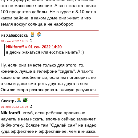
это не массовое явление. А вот школота почти
100 процентов дебилы. Не в курсе в 8-10 лет в
каком районе, в каком доме они живут, и что
земля вокруг солнца а не наоборот.
из Хабаровска
-
01 сен 2022 14:32
Nikiforoff » 01 сен 2022 14:20
в десны жахаться или ебстись начать? :)
Ну, если они вместе только для этого, то,
конечно, лучше в телефоне "сидеть". А так-то
какие они влюбленные, если им поговорить не
о чем и даже смотреть друг на друга в лом.
Они же скоро разговаривать вживую разучатся.
Спектр
-
01 сен 2022 14:26
Nikiforoff
, ютуб, если ребенка правильно
научить в нем искать, вполне сейчас заменяет
библиотеку. Всякие там "Сделай сам" на видео
куда эффектнее и эффективнее, чем в книжке.