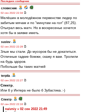
Последнее сообщение
словесник
-
02 сен 2022 22:34
Мелёшин в молодёжном первенстве лидер по
забитым мячам и по "минутам на гол" (87,25).
Отыграл весь матч. Но в воскресенье хочется
хотя бы в заявке иметь.
suslov
-
02 сен 2022 22:28
Злые мы стали. До мусоров бы не докатиться.
Отличные гадкие бомжи, скажу я вам. Тролили
на будь здоров.
Побольше бы таких матчей
terpila
-
02 сен 2022 22:27
Спектр
,
Или б у Интера не было б Зубастика.:-)
Спектр
-
02 сен 2022 22:16
naivniy » 02 сен 2022 21:49