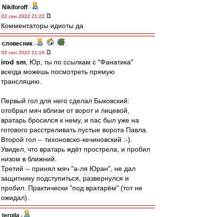
Nikiforoff
-
02 сен 2022 21:22
Комментаторы идиоты да
словесник
-
02 сен 2022 21:16
irod sm
, Юр, ты по ссылкам с "Фанатика"
всегда можешь посмотреть прямую
трансляцию.
Первый гол для него сделал Быковский:
отобрал мяч вблизи от ворот и лицевой,
вратарь бросился к нему, и пас был уже на
готового расстреливать пустые ворота Павла.
Второй гол -- тихоновско-кечиновский :-).
Увидел, что вратарь ждёт прострела, и пробил
низом в ближний.
Третий -- принял мяч "а-ля Юран", не дал
защитнику подступиться, развернулся и
пробил. Практически "под вратарём" (тот не
ожидал).
terpila
-