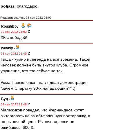
poljazz
, благодарю!
Редактировалось 02 сен 2022 22:00
RoughBoy
-
02 сен 2022 21:53
ХК с победой!
naivniy
-
02 сен 2022 21:49
Тиша - кумир и легенда на все времена. Такой
человек должен быть внутри клуба. Огромное
упущение, что это сейчас не так.
Рома Павлюченко - наглядная демонстрация
"зачем Спартаку 90-х нападающий?" ;)
Буц
-
02 сен 2022 21:48
Малежиков поведал, что Фернандеса хотят
выторговать не за объявленную полторашку, а
по рыночной цене. Рыночная, если не
ошибаюсь, 600 К.