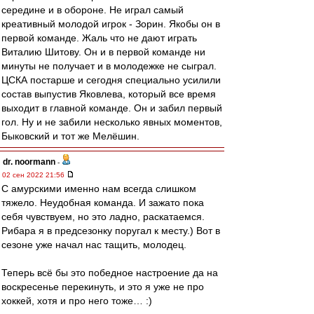
середине и в обороне. Не играл самый
креативный молодой игрок - Зорин. Якобы он в
первой команде. Жаль что не дают играть
Виталию Шитову. Он и в первой команде ни
минуты не получает и в молодежке не сыграл.
ЦСКА постарше и сегодня специально усилили
состав выпустив Яковлева, который все время
выходит в главной команде. Он и забил первый
гол. Ну и не забили несколько явных моментов,
Быковский и тот же Мелёшин.
dr. noormann
-
02 сен 2022 21:56
С амурскими именно нам всегда слишком
тяжело. Неудобная команда. И зажато пока
себя чувствуем, но это ладно, раскатаемся.
Рибара я в предсезонку поругал к месту.) Вот в
сезоне уже начал нас тащить, молодец.
Теперь всё бы это победное настроение да на
воскресенье перекинуть, и это я уже не про
хоккей, хотя и про него тоже… :)