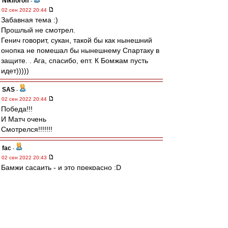
Nikiforoff
-
02 сен 2022 20:44
Забавная тема :)
Прошлый не смотрел.
Генич говорит, сукан, такой бы как нынешний
онопка не помешал бы нынешнему Спартаку в
защите. . Ага, спасибо, епт. К Бомжам пусть
идет)))))
SAS
-
02 сен 2022 20:44
Победа!!!
И Матч очень
Смотрелся!!!!!!!
fac
-
02 сен 2022 20:43
Бамжи сасаить - и это прекрасно :D
RoughBoy
-
02 сен 2022 20:43
Ветеранов с победой!
irod sm
-