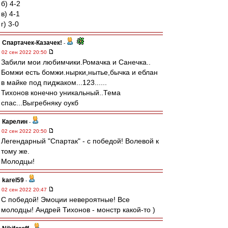
б) 4-2
в) 4-1
г) 3-0
Спартачек-Казачек!
-
02 сен 2022 20:50
Забили мои любимчики.Ромачка и Санечка..
Бомжи есть бомжи.нырки,нытье,бычка и еблан
в майке под пиджаком...123......
Тихонов конечно уникальный..Тема
спас...Выгребняку оукб
Карелин
-
02 сен 2022 20:50
Легендарный "Спартак" - с победой! Волевой к
тому же.
Молодцы!
karel59
-
02 сен 2022 20:47
С победой! Эмоции невероятные! Все
молодцы! Андрей Тихонов - монстр какой-то )