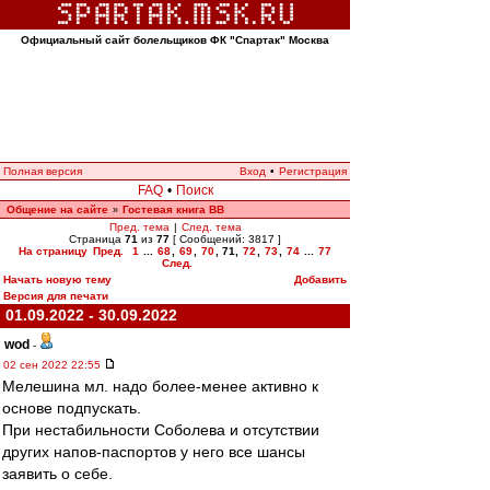
Официальный сайт болельщиков ФК "Спартак" Москва
Полная версия
Вход
•
Регистрация
FAQ
•
Поиск
Общение на сайте
Гостевая книга ВВ
»
Пред. тема
|
След. тема
Страница
71
из
77
[ Сообщений: 3817 ]
На страницу
Пред.
1
...
68
,
69
,
70
,
71
,
72
,
73
,
74
...
77
След.
Начать новую тему
Добавить
Версия для печати
01.09.2022 - 30.09.2022
wod
-
02 сен 2022 22:55
Мелешина мл. надо более-менее активно к
основе подпускать.
При нестабильности Соболева и отсутствии
других напов-паспортов у него все шансы
заявить о себе.