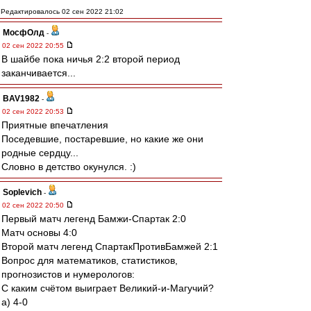
Редактировалось 02 сен 2022 21:02
МосфОлд
-
02 сен 2022 20:55
В шайбе пока ничья 2:2 второй период
заканчивается...
BAV1982
-
02 сен 2022 20:53
Приятные впечатления
Поседевшие, постаревшие, но какие же они
родные сердцу...
Словно в детство окунулся. :)
Soplevich
-
02 сен 2022 20:50
Первый матч легенд Бамжи-Спартак 2:0
Матч основы 4:0
Второй матч легенд СпартакПротивБамжей 2:1
Вопрос для математиков, статистиков,
прогнозистов и нумерологов:
С каким счётом выиграет Великий-и-Магучий?
а) 4-0