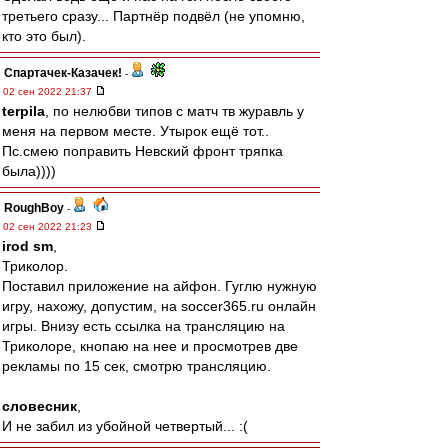
третьего сразу... Партнёр подвёл (не упомню,
кто это был).
Спартачек-Казачек!
-
02 сен 2022 21:37
terpila
, по нелюбви типов с матч тв журавль у
меня на первом месте. Утырок ещё тот..
Пс.смею поправить Невский фронт тряпка
была))))
RoughBoy
-
02 сен 2022 21:23
irod sm
,
Триколор.
Поставил приложение на айфон. Гуглю нужную
игру, нахожу, допустим, на soccer365.ru онлайн
игры. Внизу есть ссылка на трансляцию на
Триколоре, кнопаю на нее и просмотрев две
рекламы по 15 сек, смотрю трансляцию.
словесник
,
И не забил из убойной четвертый... :(