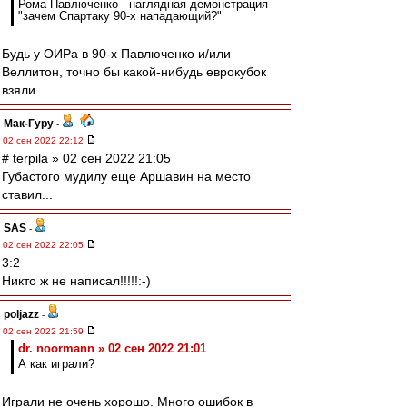
Рома Павлюченко - наглядная демонстрация
"зачем Спартаку 90-х нападающий?"
Будь у ОИРа в 90-х Павлюченко и/или
Веллитон, точно бы какой-нибудь еврокубок
взяли
Мак-Гуру
-
02 сен 2022 22:12
# terpila » 02 сен 2022 21:05
Губастого мудилу еще Аршавин на место
ставил...
SAS
-
02 сен 2022 22:05
3:2
Никто ж не написал!!!!!:-)
poljazz
-
02 сен 2022 21:59
dr. noormann » 02 сен 2022 21:01
А как играли?
Играли не очень хорошо. Много ошибок в