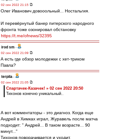
02 сен 2022 21:15
Олег Иванович довооольный... Ностальгия.
И перевёрнутый банер питерского народного
фронта тоже озонировал обстановку
https://t.me/ofnews/32395
irod sm
-
02 сен 2022 21:09
А есть где обзор молодежки с хет-триком
Павла?
terpila
-
02 сен 2022 21:05
Спартачек-Казачек! » 02 сен 2022 20:50
Тихонов конечно уникальный..
А вот комментаторы - это диагноз. Когда еще
Андрей в Химках играл, Журавель после матча
подходит: " Андрей... В таком возрасте... 90
минут..."
Тихонов поворачивается и уходит.