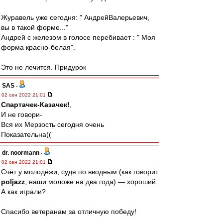
Журавель уже сегодня: " АндрейВалерьевич,
вы в такой форме..."
Андрей с железом в голосе перебивает : " Моя
форма красно-белая".
Это не лечится. Придурок
SAS
-
02 сен 2022 21:01
Спартачек-Казачек!
,
И не говори-
Вся их Мерзость сегодня очень
Показательна((
dr. noormann
-
02 сен 2022 21:01
Счёт у молодёжи, судя по вводным (как говорит
poljazz
, наши моложе на два года) — хороший.
А как играли?
Спасибо ветеранам за отличную победу!