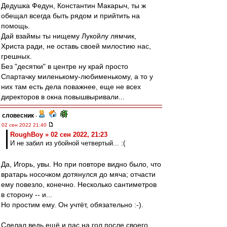
Дедушка Федун, Константин Макарыч, ты ж
обещал всегда быть рядом и прийтить на
помощь.
Дай взаймы ты нищему Лукойлу лямчик,
Христа ради, не оставь своей милостию нас,
грешных.
Без "десятки" в центре ну край просто
Спартачку миленькому-любименькому, а то у
них там есть дела поважнее, еще не всех
директоров в окна повышвыривали...
словесник
-
02 сен 2022 21:40
RoughBoy » 02 сен 2022, 21:23
И не забил из убойной четвертый... :(
Да, Игорь, увы. Но при повторе видно было, что
вратарь носочком дотянулся до мяча; отчасти
ему повезло, конечно. Несколько сантиметров
в сторону -- и...
Но простим ему. Он учтёт, обязательно :-).
Сделал ведь ещё и пас на гол после своего