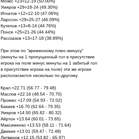
Мозес +23=12-19 (50.00%)
Умяров +29=18-24 (49.30%)
Игнатов +12=12-10 (47.06%)
Ларссон +29=25-27 (46.09%)
Кутепов +13=8-14 (44.76%)
Понсе +25=21-26 (44.44%)
Рассказов +13=17-18 (38.89%)
При этом по "временному плюс-минусу"
(минуты на 1 пропущенный гол в присутствие
игрока на поле минус минуты на 1 забитый гол
в присутствие игрока на поле) эти же игроки
располагаются несколько по-другому.
Крал +22.71 (56.77 - 79.48)
Маслов +22.16 (48.54 - 70.70)
Промес +17.09 (54.93 - 72.02)
Бакаев +16.70 (62.64 - 79.35)
Умяров +14.50 (65.82 - 80.32)
Айртон +13.64 (60.01 - 73.65)
Максименко +13.53 (58.11 - 71.64)
Джикия +13.01 (59.47 - 72.48)
Литвинов +12.15 (53.82 - 65.97)