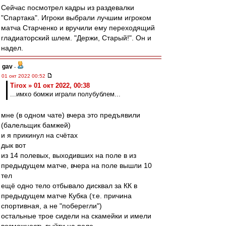
Сейчас посмотрел кадры из раздевалки
"Спартака". Игроки выбрали лучшим игроком
матча Старченко и вручили ему переходящий
гладиаторский шлем. "Держи, Старый!". Он и
надел.
gav
-
01 окт 2022 00:52
Tirox » 01 окт 2022, 00:38
...имхо бомжи играли полубублем...
мне (в одном чате) вчера это предъявили
(балельщик бамжей)
и я прикинул на счётах
дык вот
из 14 полевых, выходивших на поле в из
предыдущем матче, вчера на поле вышли 10
тел
ещё одно тело отбывало дисквал за КК в
предыдущем матче Кубка (т.е. причина
спортивная, а не "поберегли")
остальные трое сидели на скамейки и имели