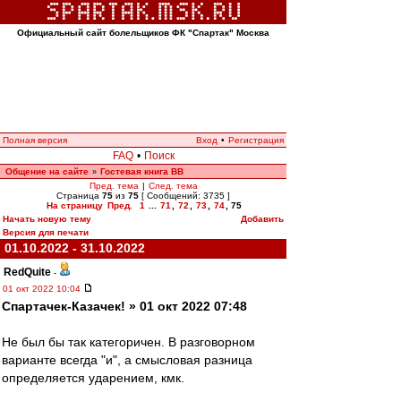
Официальный сайт болельщиков ФК "Спартак" Москва
Полная версия
Вход
•
Регистрация
FAQ
•
Поиск
Общение на сайте
Гостевая книга ВВ
»
Пред. тема
|
След. тема
Страница
75
из
75
[ Сообщений: 3735 ]
На страницу
Пред.
1
...
71
,
72
,
73
,
74
,
75
Начать новую тему
Добавить
Версия для печати
01.10.2022 - 31.10.2022
RedQuite
-
01 окт 2022 10:04
Спартачек-Казачек! » 01 окт 2022 07:48
Не был бы так категоричен. В разговорном
варианте всегда "и", а смысловая разница
определяется ударением, кмк.