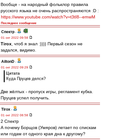
Вообще - на народный фольклор правила
русского языка не очень распространяются :D :
https://www.youtube.com/watch?v=t3tI8--emwM
Последнее сообщение
Спектр
-
01 окт 2022 09:58
Tirox
, чтоб я знал :)))) Первый сезон не
задался, видимо.
AiltonD
-
01 окт 2022 09:29
Цитата
Куда Пруцев делся?
Две жёлтых - пропуск игры, регламент кубка.
Пруцев успел получить.
Tirox
-
01 окт 2022 08:58
2 Спектр
А почему Борщов (Умяров) летает по спискам
или годам от одного края дна к другому?