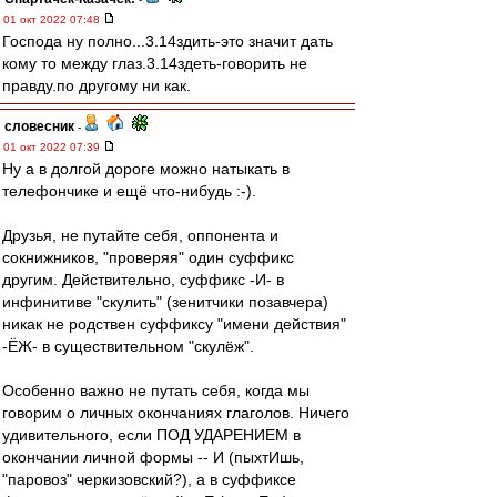
01 окт 2022 07:48
Господа ну полно...3.14здить-это значит дать
кому то между глаз.3.14здеть-говорить не
правду.по другому ни как.
словесник
-
01 окт 2022 07:39
Ну а в долгой дороге можно натыкать в
телефончике и ещё что-нибудь :-).
Друзья, не путайте себя, оппонента и
сокнижников, "проверяя" один суффикс
другим. Действительно, суффикс -И- в
инфинитиве "скулить" (зенитчики позавчера)
никак не родствен суффиксу "имени действия"
-ЁЖ- в существительном "скулёж".
Особенно важно не путать себя, когда мы
говорим о личных окончаниях глаголов. Ничего
удивительного, если ПОД УДАРЕНИЕМ в
окончании личной формы -- И (пыхтИшь,
"паровоз" черкизовский?), а в суффиксе