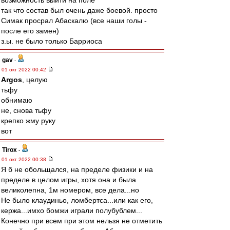
возможность выйти на поле
так что состав был очень даже боевой. просто
Симак просрал Абаскалю (все наши голы -
после его замен)
з.ы. не было только Барриоса
gav
-
01 окт 2022 00:42
Argos
, целую
тьфу
обнимаю
не, снова тьфу
крепко жму руку
вот
Tirox
-
01 окт 2022 00:38
Я б не обольщался, на пределе физики и на
пределе в целом игры, хотя она и была
великолепна, 1м номером, все дела...но
Не было клаудиньо, ломбертса...или как его,
кержа...имхо бомжи играли полубублем...
Конечно при всем при этом нельзя не отметить