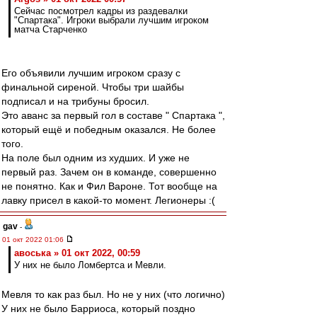
Сейчас посмотрел кадры из раздевалки
"Спартака". Игроки выбрали лучшим игроком
матча Старченко
Его объявили лучшим игроком сразу с
финальной сиреной. Чтобы три шайбы
подписал и на трибуны бросил.
Это аванс за первый гол в составе " Спартака ",
который ещё и победным оказался. Не более
того.
На поле был одним из худших. И уже не
первый раз. Зачем он в команде, совершенно
не понятно. Как и Фил Вароне. Тот вообще на
лавку присел в какой-то момент. Легионеры :(
gav
-
01 окт 2022 01:06
авоська » 01 окт 2022, 00:59
У них не было Ломбертса и Мевли.
Мевля то как раз был. Но не у них (что логично)
У них не было Барриоса, который поздно