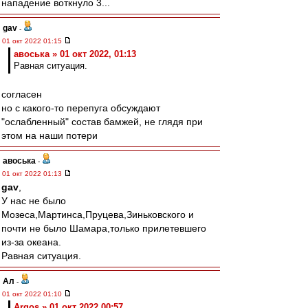
нападение воткнуло 3...
gav
-
01 окт 2022 01:15
авоська » 01 окт 2022, 01:13
Равная ситуация.
согласен
но с какого-то перепуга обсуждают
"ослабленный" состав бамжей, не глядя при
этом на наши потери
авоська
-
01 окт 2022 01:13
gav
,
У нас не было
Мозеса,Мартинса,Пруцева,Зиньковского и
почти не было Шамара,только прилетевшего
из-за океана.
Равная ситуация.
Ал
-
01 окт 2022 01:10
Argos » 01 окт 2022 00:57