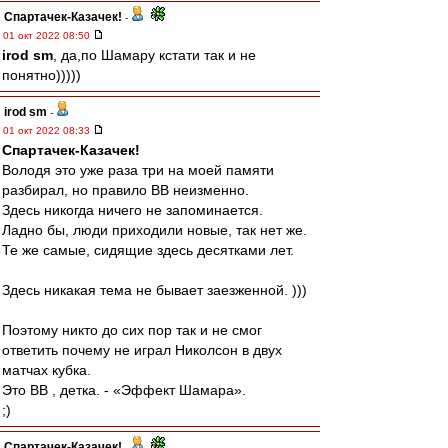
Спартачек-Казачек!
-
01 окт 2022 08:50
irod sm
, да,по Шамару кстати так и не
понятно)))))
irod sm
-
01 окт 2022 08:33
Спартачек-Казачек!
Володя это уже раза три на моей памяти
разбирал, но правило ВВ неизменно.
Здесь никогда ничего не запоминается.
Ладно бы, люди приходили новые, так нет же.
Те же самые, сидящие здесь десятками лет.
Здесь никакая тема не бывает заезженной. )))
Поэтому никто до сих пор так и не смог
ответить почему не играл Николсон в двух
матчах кубка.
Это ВВ , детка. - «Эффект Шамара».
;)
Спартачек-Казачек!
-