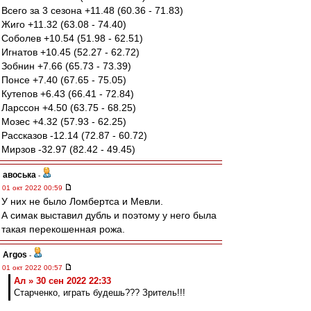
Всего за 3 сезона +11.48 (60.36 - 71.83)
Жиго +11.32 (63.08 - 74.40)
Соболев +10.54 (51.98 - 62.51)
Игнатов +10.45 (52.27 - 62.72)
Зобнин +7.66 (65.73 - 73.39)
Понсе +7.40 (67.65 - 75.05)
Кутепов +6.43 (66.41 - 72.84)
Ларссон +4.50 (63.75 - 68.25)
Мозес +4.32 (57.93 - 62.25)
Рассказов -12.14 (72.87 - 60.72)
Мирзов -32.97 (82.42 - 49.45)
авоська
-
01 окт 2022 00:59
У них не было Ломбертса и Мевли.
А симак выставил дубль и поэтому у него была
такая перекошенная рожа.
Argos
-
01 окт 2022 00:57
Ал » 30 сен 2022 22:33
Старченко, играть будешь??? Зритель!!!