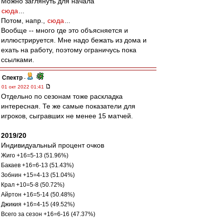
Можно заглянуть для начала
сюда
...
Потом, напр.,
сюда
...
Вообще -- много где это объясняется и
иллюстрируется. Мне надо бежать из дома и
ехать на работу, поэтому ограничусь пока
ссылками.
Спектр
-
01 окт 2022 01:41
Отдельно по сезонам тоже раскладка
интересная. Те же самые показатели для
игроков, сыгравших не менее 15 матчей.
2019/20
Индивидуальный процент очков
Жиго +16=5-13 (51.96%)
Бакаев +16=6-13 (51.43%)
Зобнин +15=4-13 (51.04%)
Крал +10=5-8 (50.72%)
Айртон +16=5-14 (50.48%)
Джикия +16=4-15 (49.52%)
Всего за сезон +16=6-16 (47.37%)