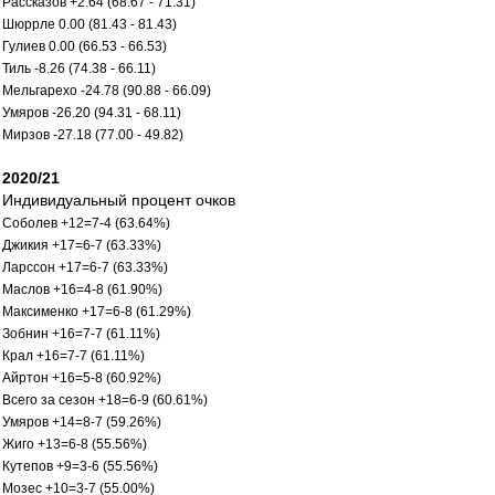
Рассказов +2.64 (68.67 - 71.31)
Шюррле 0.00 (81.43 - 81.43)
Гулиев 0.00 (66.53 - 66.53)
Тиль -8.26 (74.38 - 66.11)
Мельгарехо -24.78 (90.88 - 66.09)
Умяров -26.20 (94.31 - 68.11)
Мирзов -27.18 (77.00 - 49.82)
2020/21
Индивидуальный процент очков
Соболев +12=7-4 (63.64%)
Джикия +17=6-7 (63.33%)
Ларссон +17=6-7 (63.33%)
Маслов +16=4-8 (61.90%)
Максименко +17=6-8 (61.29%)
Зобнин +16=7-7 (61.11%)
Крал +16=7-7 (61.11%)
Айртон +16=5-8 (60.92%)
Всего за сезон +18=6-9 (60.61%)
Умяров +14=8-7 (59.26%)
Жиго +13=6-8 (55.56%)
Кутепов +9=3-6 (55.56%)
Мозес +10=3-7 (55.00%)