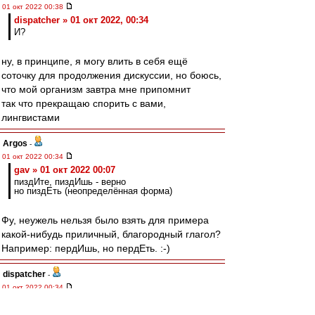
01 окт 2022 00:38
dispatcher » 01 окт 2022, 00:34
И?
ну, в принципе, я могу влить в себя ещё
соточку для продолжения дискуссии, но боюсь,
что мой организм завтра мне припомнит
так что прекращаю спорить с вами,
лингвистами
Argos
-
01 окт 2022 00:34
gav » 01 окт 2022 00:07
пиздИте, пиздИшь - верно
но пиздЕть (неопределённая форма)
Фу, неужель нельзя было взять для примера
какой-нибудь приличный, благородный глагол?
Например: пердИшь, но пердЕть. :-)
dispatcher
-
01 окт 2022 00:34
gav
,