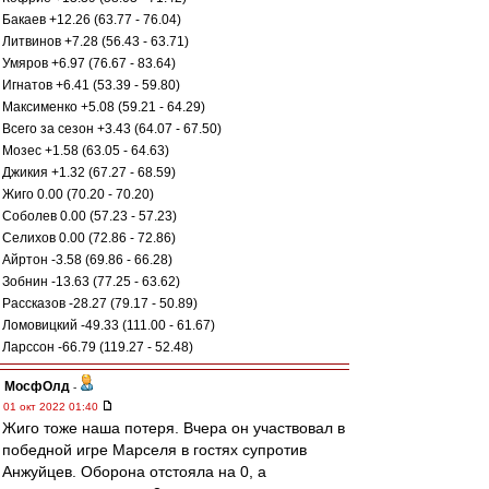
Бакаев +12.26 (63.77 - 76.04)
Литвинов +7.28 (56.43 - 63.71)
Умяров +6.97 (76.67 - 83.64)
Игнатов +6.41 (53.39 - 59.80)
Максименко +5.08 (59.21 - 64.29)
Всего за сезон +3.43 (64.07 - 67.50)
Мозес +1.58 (63.05 - 64.63)
Джикия +1.32 (67.27 - 68.59)
Жиго 0.00 (70.20 - 70.20)
Соболев 0.00 (57.23 - 57.23)
Селихов 0.00 (72.86 - 72.86)
Айртон -3.58 (69.86 - 66.28)
Зобнин -13.63 (77.25 - 63.62)
Рассказов -28.27 (79.17 - 50.89)
Ломовицкий -49.33 (111.00 - 61.67)
Ларссон -66.79 (119.27 - 52.48)
МосфОлд
-
01 окт 2022 01:40
Жиго тоже наша потеря. Вчера он участвовал в
победной игре Марселя в гостях супротив
Анжуйцев. Оборона отстояла на 0, а