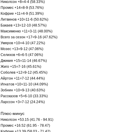
Николсон +8=4-4 (58.33%)
Промес +14=8-9 (53.76%)
Кофрие +11=4-9 (51.39%)
Литвинов +10=11-6 (50.62%)
Бакаев +13=12-10 (48.57%)
Максименко +11=3-11 (48.00%)
Всего за сезон +17=9-16 (47.62%)
Умяров +10=4-10 (47.22%)
Мозес +13=9-12 (47.06%)
Селихов +6=6-5 (47.06%)
Джикия +15=11-14 (46.67%)
Жиго +15=7-16 (45.61%)
Соболев +12=9-12 (45.45%)
Айртон +11=7-12 (44.44%)
Игнатов +10=11-10 (44.09%)
Зобнин +10=9-13 (40.63%)
Рассказов +5=6-10 (33.33%)
Ларссон +3=7-12 (24.24%)
Плюс-минус
Николсон +53.15 (41.76 - 94.91)
Промес +16.52 (61.95 - 78.47)
Кофрие +13.39 (58.03 - 71.42)