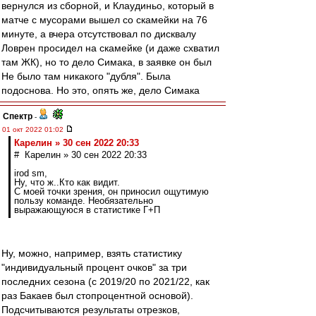
вернулся из сборной, и Клаудиньо, который в
матче с мусорами вышел со скамейки на 76
минуте, а вчера отсутствовал по дисквалу
Ловрен просидел на скамейке (и даже схватил
там ЖК), но то дело Симака, в заявке он был
Не было там никакого "дубля". Была
подоснова. Но это, опять же, дело Симака
Спектр
-
01 окт 2022 01:02
Карелин » 30 сен 2022 20:33
# Карелин » 30 сен 2022 20:33
irod sm,
Ну, что ж..Кто как видит.
С моей точки зрения, он приносил ощутимую
пользу команде. Необязательно
выражающуюся в статистике Г+П
Ну, можно, например, взять статистику
"индивидуальный процент очков" за три
последних сезона (с 2019/20 по 2021/22, как
раз Бакаев был стопроцентной основой).
Подсчитываются результаты отрезков,