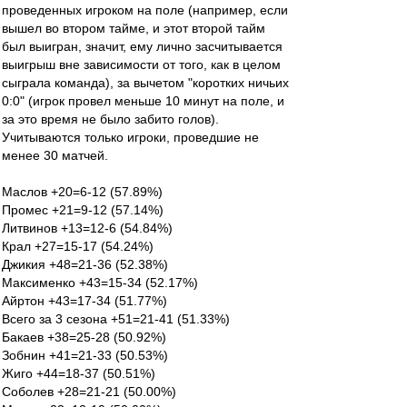
проведенных игроком на поле (например, если
вышел во втором тайме, и этот второй тайм
был выигран, значит, ему лично засчитывается
выигрыш вне зависимости от того, как в целом
сыграла команда), за вычетом "коротких ничьих
0:0" (игрок провел меньше 10 минут на поле, и
за это время не было забито голов).
Учитываются только игроки, проведшие не
менее 30 матчей.
Маслов +20=6-12 (57.89%)
Промес +21=9-12 (57.14%)
Литвинов +13=12-6 (54.84%)
Крал +27=15-17 (54.24%)
Джикия +48=21-36 (52.38%)
Максименко +43=15-34 (52.17%)
Айртон +43=17-34 (51.77%)
Всего за 3 сезона +51=21-41 (51.33%)
Бакаев +38=25-28 (50.92%)
Зобнин +41=21-33 (50.53%)
Жиго +44=18-37 (50.51%)
Соболев +28=21-21 (50.00%)