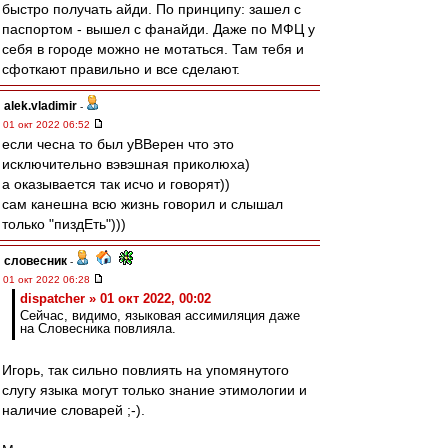
быстро получать айди. По принципу: зашел с
паспортом - вышел с фанайди. Даже по МФЦ у
себя в городе можно не мотаться. Там тебя и
сфоткают правильно и все сделают.
alek.vladimir
-
01 окт 2022 06:52
если чесна то был уВВерен что это
исключительно вэвэшная приколюха)
а оказывается так исчо и говорят))
сам канешна всю жизнь говорил и слышал
только "пиздЕть")))
словесник
-
01 окт 2022 06:28
dispatcher » 01 окт 2022, 00:02
Сейчас, видимо, языковая ассимиляция даже
на Словесника повлияла.
Игорь, так сильно повлиять на упомянутого
слугу языка могут только знание этимологии и
наличие словарей ;-).