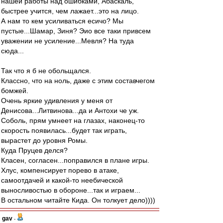
нашей работы над ошибками, Абаскаль,
быстрее учится, чем лажает...это на лицо.
А нам то кем усиливаться есичо? Мы
пустые...Шамар, Зиня? Эио все таки привсем
уважении не усиление...Мевля? На туда
сюда...
Так что я б не обольщался.
Классно, что на ноль, даже с этим составчегом
бомжей.
Очень яркие удивления у меня от
Денисова...Литвинова...да и Антохи че уж.
Соболь, прям умнеет на глазах, наконец-то
скорость появилась...будет так играть,
вырастет до уровня Ромы.
Куда Пруцев делся?
Класен, согласен...поправился в плане игры.
Хлус, компенсирует порево в атаке,
самоотдачей и какой-то неебической
выносливостью в обороне...так и играем...
В остальном читайте Кида. Он толкует дело))))
gav
-