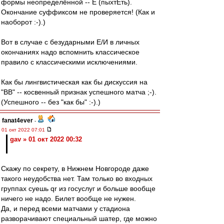
формы неопределённой -- Е (пыхтЕть).
Окончание суффиксом не проверяется! (Как и
наоборот :-).)
Вот в случае с безударными Е/И в личных
окончаниях надо вспомнить классическое
правило с классическими исключениями.
Как бы лингвистическая как бы дискуссия на
"ВВ" -- косвенный признак успешного матча ;-).
(Успешного -- без "как бы" :-).)
fanat4ever
-
01 окт 2022 07:01
gav » 01 окт 2022 00:32
Скажу по секрету, в Нижнем Новгороде даже
такого неудобства нет. Там только во входных
группах суешь qr из госуслуг и больше вообще
ничего не надо. Билет вообще не нужен.
Да, и перед всеми матчами у стадиона
разворачивают специальный шатер, где можно