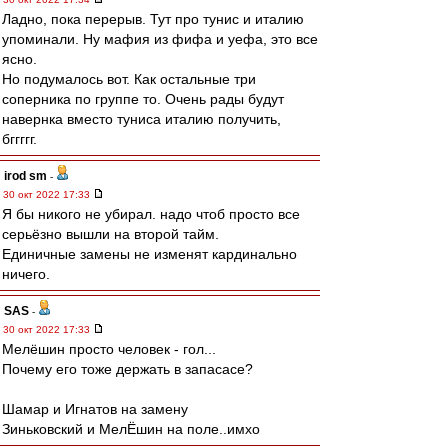
Ладно, пока перерыв. Тут про тунис и италию
упоминали. Ну мафия из фифа и уефа, это все
ясно.
Но подумалось вот. Как остальные три
соперника по группе то. Очень рады будут
навернка вместо туниса италию получить,
бггггг.
irod sm
-
30 окт 2022 17:33
Я бы никого не убирал. надо чтоб просто все
серьёзно вышли на второй тайм.
Единичные замены не изменят кардинально
ничего.
SAS
-
30 окт 2022 17:33
Мелёшин просто человек - гол...
Почему его тоже держать в запасасе?
Шамар и Игнатов на замену
Зиньковский и МелЁшин на поле..имхо