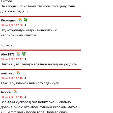
в итоге.
Не споря с основным тезисом про цену гола
для хускореда :)
Леонидыч
-
30 окт 2022 17:50
Эту «торпеду» надо «выносить» с
неприличным счетом…
Колхоз
Alex1977
-
30 окт 2022 17:47
Наконец то. Теперь главное назад не уходить
wert_vao
-
30 окт 2022 17:46
Тэкс. Грузовичок немного сдвинули
teorver
-
30 окт 2022 17:45
Все-таки хускоред гол ценит очень сильно.
Довбня был с отрывом лучшим игроком матча -
7,0. И тут бац - после гола Промес сразу