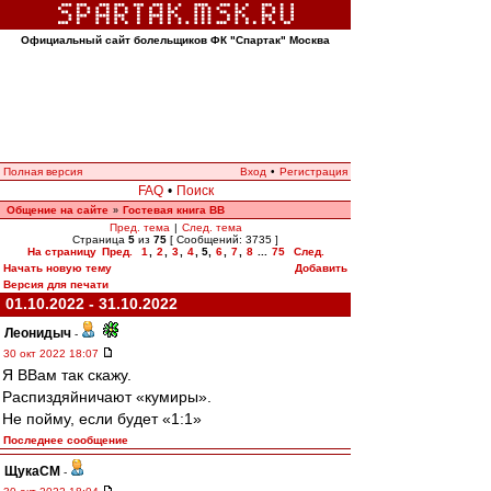
Официальный сайт болельщиков ФК "Спартак" Москва
Полная версия
Вход
•
Регистрация
FAQ
•
Поиск
Общение на сайте
Гостевая книга ВВ
»
Пред. тема
|
След. тема
Страница
5
из
75
[ Сообщений: 3735 ]
На страницу
Пред.
1
,
2
,
3
,
4
,
5
,
6
,
7
,
8
...
75
След.
Начать новую тему
Добавить
Версия для печати
01.10.2022 - 31.10.2022
Леонидыч
-
30 окт 2022 18:07
Я ВВам так скажу.
Распиздяйничают «кумиры».
Не пойму, если будет «1:1»
Последнее сообщение
ЩукаСМ
-