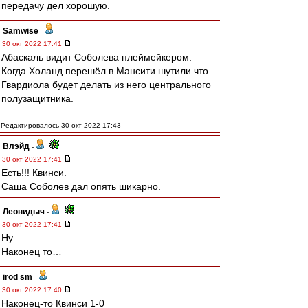
передачу дел хорошую.
Samwise
-
30 окт 2022 17:41
Абаскаль видит Соболева плеймейкером.
Когда Холанд перешёл в Мансити шутили что
Гвардиола будет делать из него центрального
полузащитника.
Редактировалось 30 окт 2022 17:43
Влэйд
-
30 окт 2022 17:41
Есть!!! Квинси.
Саша Соболев дал опять шикарно.
Леонидыч
-
30 окт 2022 17:41
Ну…
Наконец то…
irod sm
-
30 окт 2022 17:40
Наконец-то Квинси 1-0