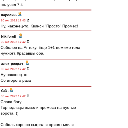
получил 7,4.
Карелин
-
30 окт 2022 17:43
Ну, наконец-то..Квинси "Просто" Промес!
Nikiforoff
-
30 окт 2022 17:42
Соболев на Антоху. Еще 1+1 помимо гола
нужногт. Красавцы оба.
электроврач
-
30 окт 2022 17:42
Ну наконец-то...
Со второго раза
Gt3
-
30 окт 2022 17:42
Слава богу!
Торпедлвцы вывели промеса на пустые
ворота! ))
Соболь хорошо сыграл и принят мяч и