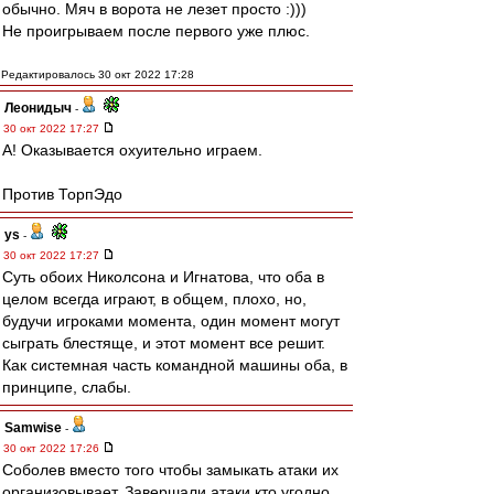
обычно. Мяч в ворота не лезет просто :)))
Не проигрываем после первого уже плюс.
Редактировалось 30 окт 2022 17:28
Леонидыч
-
30 окт 2022 17:27
А! Оказывается охуительно играем.
Против ТорпЭдо
ys
-
30 окт 2022 17:27
Суть обоих Николсона и Игнатова, что оба в
целом всегда играют, в общем, плохо, но,
будучи игроками момента, один момент могут
сыграть блестяще, и этот момент все решит.
Как системная часть командной машины оба, в
принципе, слабы.
Samwise
-
30 окт 2022 17:26
Соболев вместо того чтобы замыкать атаки их
организовывает. Завершали атаки кто угодно