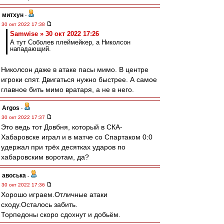
митхун
-
30 окт 2022 17:38
Samwise » 30 окт 2022 17:26
А тут Соболев плеймейкер, а Николсон
нападающий.
Николсон даже в атаке пасы мимо. В центре
игроки спят. Двигаться нужно быстрее. А самое
главное бить мимо вратаря, а не в него.
Argos
-
30 окт 2022 17:37
Это ведь тот Довбня, который в СКА-
Хабаровске играл и в матче со Спартаком 0:0
удержал при трёх десятках ударов по
хабаровским воротам, да?
авоська
-
30 окт 2022 17:36
Хорошо играем.Отличные атаки
сходу.Осталось забить.
Торпедоны скоро сдохнут и добьём.