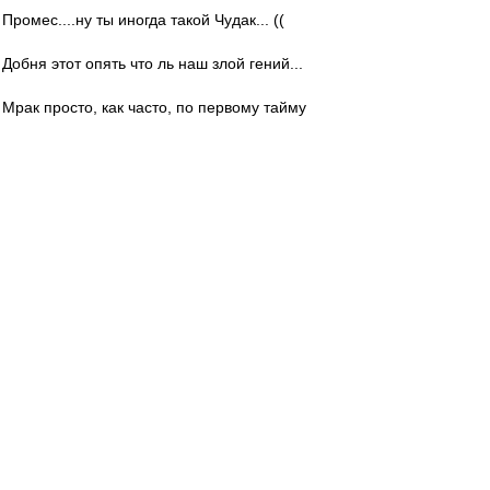
Промес....ну ты иногда такой Чудак... ((
Добня этот опять что ль наш злой гений...
Мрак просто, как часто, по первому тайму
Зобнин вообще не бегает...
....
Редактировалось 30 окт 2022 17:29
Nikiforoff
-
30 окт 2022 17:25
Пока, единственное, что понравилось, это как
Рома югу этомы за отмашечку ненаказанную
грамотно в душу отоварил.
Осталось только начать еще в футбол играть. В
ех касается.
Ну посмотрим. Сохранится ли традиция во
втором прибавлять.
Край
-