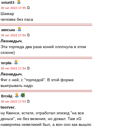
setun53
-
30 окт 2022 17:55
Шамар
человек без паса
авоська
-
30 окт 2022 17:54
Леонидыч
,
Эта торпеда два раза коней хлопнула в этом
сезоне)
terpila
-
30 окт 2022 17:54
Леонидыч
,
Фиг с ней, с "торпедой". В этой форме
выигрывать надо.
Влэйд
-
30 окт 2022 17:53
teorver
,
ну Квинси, кстати, отработал эпизод "на все
деньги", не без везения, но дожал. Там xG
наверняка невеликий был, а вон оно как вышло