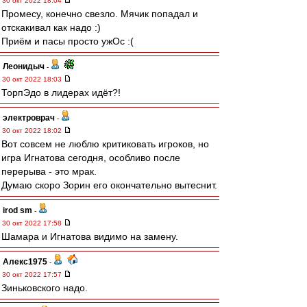
30 окт 2022 18:04
Промесу, конечно свезло. Мячик попадал и
отскакивал как надо :)
Приём и пасы просто ужОс :(
Леонидыч
-
30 окт 2022 18:03
ТорпЭдо в лидерах идёт?!
электроврач
-
30 окт 2022 18:02
Вот совсем не люблю критиковать игроков, но
игра Игнатова сегодня, особливо после
перерыва - это мрак.
Думаю скоро Зорин его окончательно вытеснит.
irod sm
-
30 окт 2022 17:58
Шамара и Игнатова видимо на замену.
Алекс1975
-
30 окт 2022 17:57
Зиньковского надо.