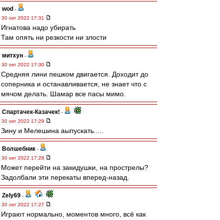
wod
-
30 окт 2022 17:31
Игнатова надо убирать
Там опять ни резкости ни злости
митхун
-
30 окт 2022 17:30
Средняя лини пешком двигается. Доходит до
соперника и останавливается, не знает что с
мячом делать. Шамар все пасы мимо.
Спартачек-Казачек!
-
30 окт 2022 17:29
Зину и Мелешина аыпускать.....
Волшебник
-
30 окт 2022 17:28
Может перейти на закидушки, на прострелы?
Задолбали эти перекаты вперед-назад.
Zely69
-
30 окт 2022 17:27
Играют нормально, моментов много, всё как