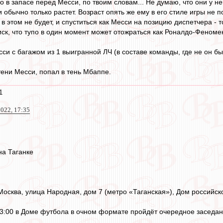
его в запасе перед Месси, по твоим словам... Не думаю, что они у н
 обычно только растет. Возраст опять же ему в его стиле игры не 
 в этом не будет, и спуститься как Месси на позицию диспетчера - 
риск, что тупо в один момент может отожраться как Роналдо-Феном
си с багажом из 1 выигранной ЛЧ (в составе команды, где не он был
тени Месси, попал в тень Мбаппе.
1
022, 17:35
на Таганке
 Москва, улица Народная, дом 7 (метро «Таганская»), Дом российск
в 13:00 в Доме футбола в очном формате пройдёт очередное засед