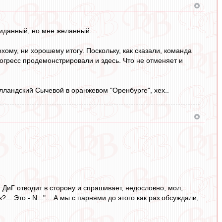
жиданный, но мне желанный.
охому, ни хорошему итогу. Поскольку, как сказали, команда
рогресс продемонстрировали и здесь. Что не отменяет и
голландский Сычевой в оранжевом "Оренбурге", хех..
я ДиГ отводит в сторону и спрашивает, недословно, мол,
.. Это - N..."... А мы с парнями до этого как раз обсуждали,