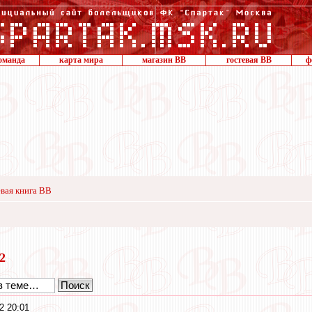
оманда
карта мира
магазин ВВ
гостевая ВВ
ф
вая книга ВВ
22
2 20:01