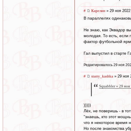
#
Карелин
» 29 ноя 2022
В параллелях одинаковы
Не знаю, как Эквадор вы
молодая. То есть, если 
фактор футбольной ярм
Гал выпустил в старте Г
Редактировалось 29 ноя 202
#
starry_kashka
» 29 ноя 
Squabbler » 29 ноя
)))))
Лёх, не поверишь - в то
"знаешь, кто этот мощный
что я некоторое время на
Но после знакомства убра