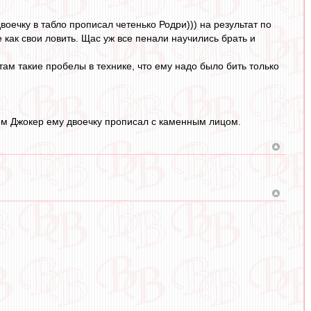
оечку в табло прописал четенько Родри))) на результат по
 как свои ловить. Щас уж все пенали научились брать и
там такие пробелы в технике, что ему надо было бить только
том Джокер ему двоечку прописал с каменным лицом.