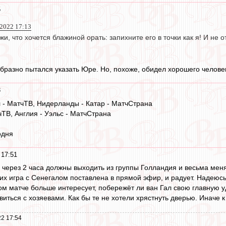
5
 2022 17:13
и, что хочется блажиной орать: запихните его в точки как я! И не о
образно пытался указать Юре. Но, похоже, обидел хорошего человек
3
л - МатчТВ, Нидерланды - Катар - МатчСтрана
чТВ, Англия - Уэльс - МатчСтрана
одня
 17:51
 через 2 часа должны выходить из группы Голландия и весьма мен
их игра с Сенегалом поставлена в прямой эфир, и радует. Надеюсь 
ом матче больше интересует, побережёт ли ван Гал свою главную у
ться с хозяевами. Как бы те не хотели хрястнуть дверью. Иначе к 
2 17:54