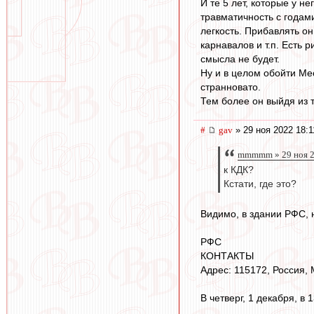
И те 5 лет, которые у н
травматичность с годами
легкость. Прибавлять он
карнавалов и т.п. Есть 
смысла не будет.
Ну и в целом обойти Мес
странновато.
Тем более он выйдя из 
#
gav
» 29 ноя 2022 18:1
mmmmm » 29 ноя 2
к КДК?
Кстати, где это?
Видимо, в здании РФС, 
РФС
КОНТАКТЫ
Адрес: 115172, Россия,
В четверг, 1 декабря, 