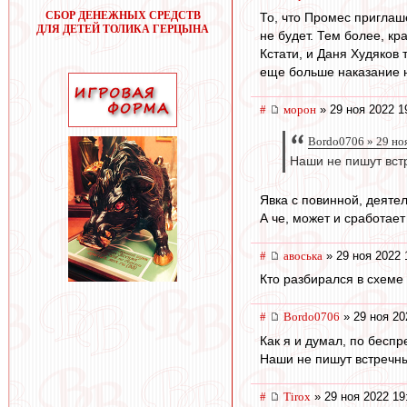
СБОР ДЕНЕЖНЫХ СРЕДСТВ
То, что Промес приглаш
ДЛЯ ДЕТЕЙ ТОЛИКА ГЕРЦЫНА
не будет. Тем более, к
Кстати, и Даня Худяков
еще больше наказание н
#
морон
» 29 ноя 2022 1
Bordo0706 » 29 но
Наши не пишут вст
Явка с повинной, деяте
А че, может и сработает
#
авоська
» 29 ноя 2022 
Кто разбирался в схеме
#
Bordo0706
» 29 ноя 20
Как я и думал, по бесп
Наши не пишут встречны
#
Tirox
» 29 ноя 2022 19