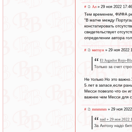
#
Ал
» 29 ноя 2022 17:4
Тем временем, ФИФА ре
"В матче между Португа
констатировать отсутст
свидетельствует отсутс
определении автора го
#
митхун
» 29 ноя 2022 
El Jugador Rojo-Bl
Только за счет стр
Не только.Но это важно.
5 лет в запасе,если ран
Месси повезло что он и
важнее чем Месси для с
#
mmmmm
» 29 ноя 2022
nad » 29 ноя 2022 
За Антоху надо бит