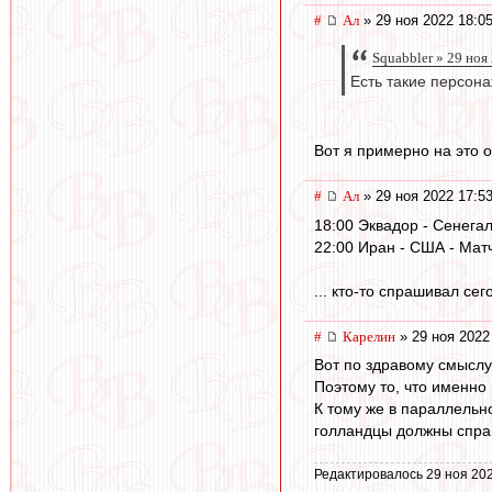
#
Ал
» 29 ноя 2022 18:0
Squabbler » 29 ноя
Есть такие персонаж
Вот я примерно на это 
#
Ал
» 29 ноя 2022 17:5
18:00 Эквадор - Сенега
22:00 Иран - США - Мат
... кто-то спрашивал сег
#
Карелин
» 29 ноя 2022
Вот по здравому смыслу
Поэтому то, что именно 
К тому же в параллельн
голландцы должны справи
Редактировалось 29 ноя 202