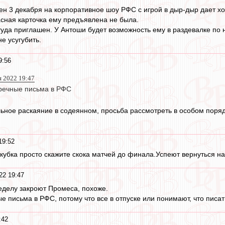
ен 3 декабря на корпоративное шоу РФС с игрой в дыр-дыр дает хо
расная карточка ему предъявлена не была.
 туда приглашен. У Антоши будет возможность ему в раздевалке по 
е усугубить.
9:56
я 2022 19:47
речные письма в РФС
льное раскаяние в содеянном, просьба рассмотреть в особом поря
19:52
 кубка просто скажите скока матчей до финала.Успеют вернуться н
22 19:47
ределу закроют Промеса, похоже.
е письма в РФС, потому что все в отпуске или понимают, что пис
:42