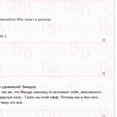
твечайте) Ибо лезет в цитатах
а :)
я удививший Эквадор.
так же, что Менди наконец-то вспомнит себя, аяксовского..
дарную силу - Гакпо на плэй-офф. Потому как и без него
чему это всё..