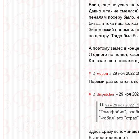
Блин, еще не успел по м
Давно я так не смеялся)
пеналям похеру было, но
бить...и тока наш колхо
Зиньковский напомнил по
по центру. Тогда был бы
А поэтому замес в конц
Я одного не понял, как
Кто знает кого пинали в
#
морон
» 29 ноя 2022 1
Первый раз хочется отк
#
dispatcher
» 29 ноя 202
ys » 29 ноя 2022 1
"Гомофобия", вооб
"Фобия" это "страх"
Здесь сразу вспоминаю
Вы поосторожнее.)