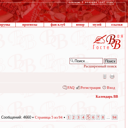
орумы
прогнозы
фан-клуб
юмор
музей
ссылки
Расширенный поиск
FAQ
Регистрация
Вход
Календарь ВВ
5
Сообщений: 4660 •
Страница
5
из
94
•
1
2
3
4
6
7
8
...
94