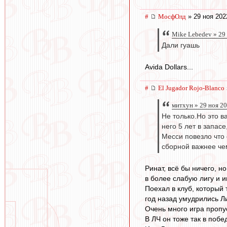
#
МосфОлд
» 29 ноя 202
Mike Lebedev » 29
Дали гуашь
Avida Dollars...
#
El Jugador Rojo-Blanco
митхун » 29 ноя 2
Не только.Но это в
него 5 лет в запас
Месси повезло что 
сборной важнее че
Ринат, всё бы ничего, н
в более слабую лигу и и
Поехал в клуб, который
год назад умудрились Л
Очень много игра пропус
В ЛЧ он тоже так в поб