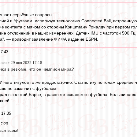
6
шает серьёзные вопросы:
лией и Уругваем, используя технологию Connected Ball, встроенну
вие контакта с мячом со стороны Криштиану Роналду при первом го
твие отклонений в наших измерениях. Датчик IMU с частотой 500 Г
ла", — приводит заявление ФИФА издание ESPN.
17:43
anco » 29 ноя 2022 17:18
очки в резюме, что он чемпион мира?
У него титулов то же предостаточно. Статистику по голам среднее 
ьше не закончит с футболом.
грал в золотой Барсе, в расцвете испанского футбола. Большинств
воей.
 17:35
17:25
ься всем!