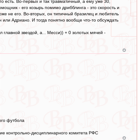
его есть. Во-первых и так травматичный, а ему уже 30,
помощник - его козырь помимо дрибблинга - это скорость и
тоже не его. Во-вторых, он типичный бразилец и любитель
ен или Адриано. И тогда понятно вообще что-то обсуждать
 главной звездой, а... Месси)) + 0 золотых мячей -
ого футбола
ание контрольно-дисциплинарного комитета РФС