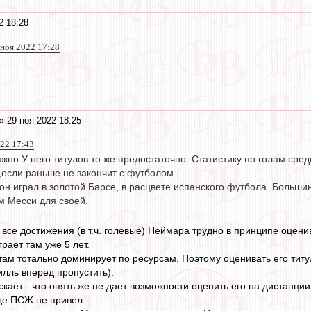
2 18:28
 ноя 2022 17:28
» 29 ноя 2022 18:25
022 17:43
ажно.У него титулов то же предостаточно. Статистику по голам сре
е,если раньше не закончит с футболом.
он играл в золотой Барсе, в расцвете испанского футбола. Больши
м Месси для своей.
о все достижения (в т.ч. голевые) Неймара трудно в принципе оценив
грает там уже 5 лет.
 там тотально доминирует по ресурсам. Поэтому оценивать его титу
илль вперед пропустить).
кает - что опять же не дает возможности оценить его на дистанции
еде ПСЖ не привел.