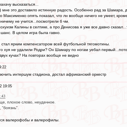
ахачу высказаться...
) мне это доставило истинную радость. Особенно рад за Шамара, дв
 Максименко опять показал, что лн вообще ничего не умеет, кроме
з ничему не учится...посмотрели б чм.
хуизм Калины в селтике, а про Денисова я уже все давно сказал...
 шанс. В целом игра была гавно.
е стал ярким компенсатором всей футбольной тягомотины.
ого хуя не удалили Родри? Он Шамару по ногам уебал первый...по
 двух кучах? На повторах вообще не видно
9:22
лючить интершум стадиона, достал африканский оркестр
2 19:05
5:43
ще, плохое слово, неудачное.
, "боязнь".
тся валерофобы и валерофилы.