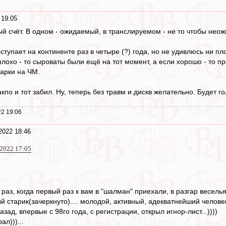
 19:05
й счёт. В одном - ожидаемый, в транслируемом - не то чтобы нео
ступает на континенте раз в четыре (?) года, но не удивлюсь ни пл
плохо - то сыроваты были ещё на тот момент, а если хорошо - то п
арки на ЧМ.
акпо и тот забил. Ну, теперь без травм и дискв желательно. Будет 
2 19:06
2022 18:46
 2022 17:05
т раз, когда первый раз к вам в "шалман" приехали, в разгар весель
 старик(зачеркнуто).... молодой, активный, адекватнейший человек?.
зад, впервые с 98го года, с регистрации, открыл игнор-лист...))))
л)))...