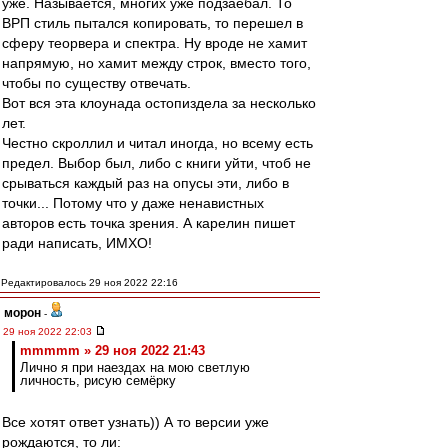
уже. Называется, многих уже подзаебал. То
ВРП стиль пытался копировать, то перешел в
сферу теорвера и спектра. Ну вроде не хамит
напрямую, но хамит между строк, вместо того,
чтобы по существу отвечать.
Вот вся эта клоунада остопиздела за несколько
лет.
Честно скроллил и читал иногда, но всему есть
предел. Выбор был, либо с книги уйти, чтоб не
срываться каждый раз на опусы эти, либо в
точки... Потому что у даже ненавистных
авторов есть точка зрения. А карелин пишет
ради написать, ИМХО!
Редактировалось 29 ноя 2022 22:16
морон
-
29 ноя 2022 22:03
mmmmm » 29 ноя 2022 21:43
Лично я при наездах на мою светлую
личность, рисую семёрку
Все хотят ответ узнать)) А то версии уже
рождаются, то ли: