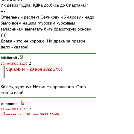
Их девиз "КДКа, КДКа до.бись до Спартака! "
---
Отдельный респект Селихову и Умярову - надо
было всем нашим глубоким кубковым
запасникам вылетать бить бразитскую основу.
))))
Драка - это не хорошо. Но драка за правое
дело - святое!
Nikiforoff
-
29 ноя 2022 21:06
Squabbler » 29 ноя 2022 17:05
Каюсь, хуле тут. Нет мне оправдания. Стар
стал и слаб.
mmmmm
-
29 ноя 2022 21:04
авоська » 29 ноя 2022 20:49
Не рецидивисты же.