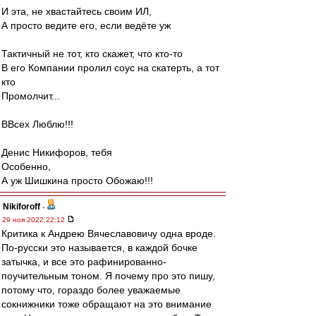
И эта, не хвастайтесь своим ИЛ,
А просто ведите его, если ведёте уж
Тактичный не тот, кто скажет, что кто-то
В его Компании пролил соус на скатерть, а тот
кто
Промолчит...
ВВсех Люблю!!!
Денис Никифоров, тебя
Особенно,
А уж Шишкина просто Обожаю!!!
Nikiforoff
-
29 ноя 2022 22:12
Критика к Андрею Вячеславовичу одна вроде.
По-русски это называется, в каждой бочке
затычка, и все это рафинированно-
поучительным тоном. Я почему про это пишу,
потому что, гораздо более уважаемые
сокнижники тоже обращают на это внимание