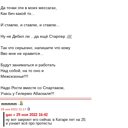
Да точки эти в моих мессагах,
Как бич какой то...
И ставлю, и ставлю, и ставлю...
Ну не Дебил ли ...да ещё Старпер ,(((
Так что серьезно, напишите что кому
Вво мне не нравится...
Будут заниматься и работать
Над собой, на то оно и
Межсезонье!!!!
Надо Рости вместе со Спартаком,
Учась у Гилермо Абаскаля!!!
mmmmm
-
29 ноя 2022 21:17
gav » 29 ноя 2022 16:42
ну вот закроют его сейчас в Катаре лет на 20,
и узнает всё про протесты