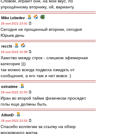
Словом, играют они, на мой вкус, по
упрощённому вторнику, ой, варианту.
Mike Lebedev
-
29 ноя 2022 23:01
Сегодня не прощенный вторник, сегодня
Юрьев день
recchi
-
29 ноя 2022 22:58
Хамство между строк - слишком эфемерная
категория )))
так можно всегда подвоха ожидать от
сообщения, а его там и нет вовсе :)
extratime
-
29 ноя 2022 22:55
Иран во второй тайме физически просядет.
голы еще должны быть.
AiltonD
-
29 ноя 2022 22:53
Спасибо коллегам за ссылку на обзор
московского матча.