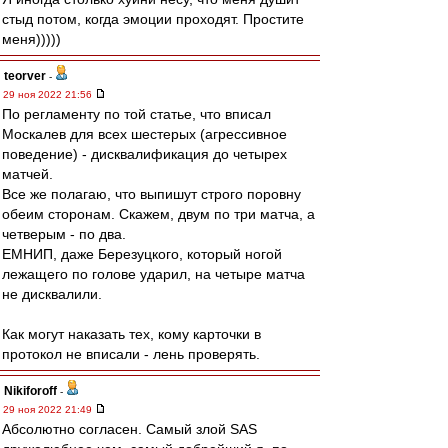
стыд потом, когда эмоции проходят. Простите
меня)))))
teorver
-
29 ноя 2022 21:56
По регламенту по той статье, что вписал
Москалев для всех шестерых (агрессивное
поведение) - дисквалификация до четырех
матчей.
Все же полагаю, что выпишут строго поровну
обеим сторонам. Скажем, двум по три матча, а
четверым - по два.
ЕМНИП, даже Березуцкого, который ногой
лежащего по голове ударил, на четыре матча
не дисквалили.
Как могут наказать тех, кому карточки в
протокол не вписали - лень проверять.
Nikiforoff
-
29 ноя 2022 21:49
Абсолютно согласен. Самый злой SAS