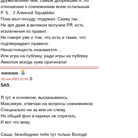
дружелюбнее чем, самый добрейший я, по
отношению к сокнижникам всем остальным.
P. S. : 2 Алексей Squabbler
Пока мыл посуду, подумал. Скажу так...
Не зря даже в великом могучем РЯ, есть
исключения из правил.
Не говоря уже о том, что есть и такие, что
подтверждают правило.
Ненастоящесть называется....
Или игра на публику, ради игры на публику.
Амкопия всегда хуже оригинала!
mmmmm
-
29 ноя 2022 21:43
SAS
,
Я тут, в основном, высказываюсь.
Максимум, отвечаю на вопросы сокнижников.
Специально ни за кем не слежу.
Но общий фон в карман не спрятать.
И вот что вижу.
Саша, безобиднее тебя тут только Володя