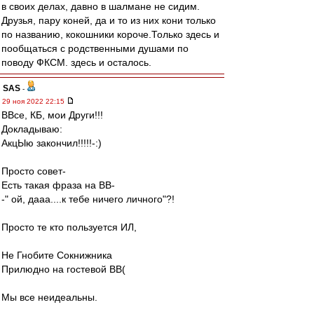
в своих делах, давно в шалмане не сидим.
Друзья, пару коней, да и то из них кони только
по названию, кокошники короче.Только здесь и
пообщаться с родственными душами по
поводу ФКСМ. здесь и осталось.
SAS
-
29 ноя 2022 22:15
ВВсе, КБ, мои Други!!!
Докладываю:
АкцЫю закончил!!!!!-:)
Просто совет-
Есть такая фраза на ВВ-
-" ой, дааа....к тебе ничего личного"?!
Просто те кто пользуется ИЛ,
Не Гнобите Сокнижника
Прилюдно на гостевой ВВ(
Мы все неидеальны.