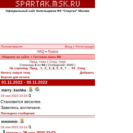
Официальный сайт болельщиков ФК "Спартак" Москва
Полная версия
Вход
•
Регистрация
FAQ
•
Поиск
Общение на сайте
Гостевая книга ВВ
»
Пред. тема
|
След. тема
Страница
4
из
94
[ Сообщений: 4660 ]
На страницу
Пред.
1
,
2
,
3
,
4
,
5
,
6
,
7
...
94
След.
Начать новую тему
Добавить
Версия для печати
01.11.2022 - 30.11.2022
starry_kashka
-
29 ноя 2022 23:18
Становится веселее.
Завелись англичане.
Последнее сообщение
mmmmm
-
29 ноя 2022 23:14
морон » 29 ноя 2022 22:03