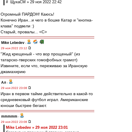
# ЩукаСМ » 29 ноя 2022 22:42
Огромный ПАРДОН! Каюсь!
Конечно Иран...и чего в бошке Катар и "кнопка-
клава" подвели :)
Старый, провалы... <C>
Mike Lebedev
-
29 ноя 2022 23:12
"Жид крещеный - что вор прощеный" (из
татарско-тверских гомофобных грамот)
Извините, если что, переживаю за Иранскую
джамахирию
Ал
-
29 ноя 2022 23:08
Иран в первом тайме действительно в какой-то
средневековый футбол играл. Американские
юноши быстрее бегают.
mmmmm
-
29 ноя 2022 23:08
Mike Lebedev » 29 ноя 2022 23:01