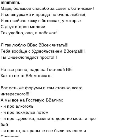
mmmmm
,
Марк, большое спасибо за совет с ботинками!
Я со шнурками и правда не очень люблю(
Я вот сейчас хожу в ботинках, у которых
С двух сторон молнии.
Так удобно, опа, и побежал!
Я так люблю ВВас ВВсех читать!!!
Тебя вообще с Удовольствием ВВсегда!!!!
Ты Энцеклопедист просто!!!
Но все равно, надо на Гостевой ВВ
Как то не то ВВем писать!
Вот есть же форумы и там столько всего
интересного!!!!
А мы все на Гостевую ВВалим:
- и про алкоголь
- и про похмелье потом
- и про...девочки, извините дорогие мои...и про
баб
- и про то, как раньше все были зеленее и
Сисястее