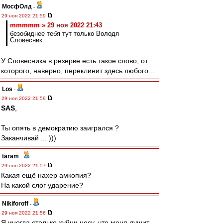
МосфОлд
-
29 ноя 2022 21:59
mmmmm » 29 ноя 2022 21:43
безобиднее тебя тут только Володя
Словесник.
У Словесника в резерве есть такое слово, от
которого, наверно, переклинит здесь любого...
Los
-
29 ноя 2022 21:59
SAS
,
Ты опять в демократию заигрался ?
Заканчивай ... )))
taram
-
29 ноя 2022 21:57
Какая ещё нахер амкопия?
На какой слог ударение?
Nikiforoff
-
29 ноя 2022 21:56
Я иногда столько хуйни несу, что меня душит