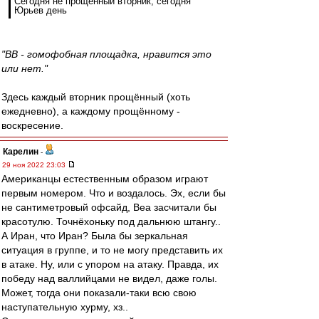
Сегодня не прощенный вторник, сегодня
Юрьев день
"ВВ - гомофобная площадка, нравится это
или нет."
Здесь каждый вторник прощённый (хоть
ежедневно), а каждому прощённому -
воскресение.
Карелин
-
29 ноя 2022 23:03
Американцы естественным образом играют
первым номером. Что и воздалось. Эх, если бы
не сантиметровый офсайд, Веа засчитали бы
красотулю. Точнёхоньку под дальнюю штангу..
А Иран, что Иран? Была бы зеркальная
ситуация в группе, и то не могу представить их
в атаке. Ну, или с упором на атаку. Правда, их
победу над валлийцами не видел, даже голы.
Может, тогда они показали-таки всю свою
наступательную хурму, хз..