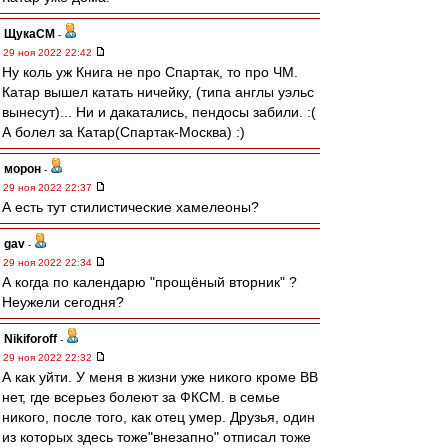
ЩукаСМ
-
29 ноя 2022 22:42
Ну коль уж Книга не про Спартак, то про ЧМ.
Катар вышел катать ничейку, (типа англы уэльс
вынесут)... Ни и дакатались, пендосы забили. :(
А болел за Катар(Спартак-Москва) :)
морон
-
29 ноя 2022 22:37
А есть тут стилистические хамелеоны?
gav
-
29 ноя 2022 22:34
А когда по календарю "прощёный вторник" ?
Неужели сегодня?
Nikiforoff
-
29 ноя 2022 22:32
А как уйти. У меня в жизни уже никого кроме ВВ
нет, где всерьез болеют за ФКСМ. в семье
никого, после того, как отец умер. Друзья, один
из которых здесь тоже"внезапно" отписал тоже