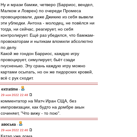
Ну и мрази бамжи, четверо (Барриос, вендел,
Малком и Ловрен) по очереди Промеса
провоцировали, даже Джикию из себя вывели
эти ублюдки. Антоха - молодец, не повёлся ни
тогда, ни сейчас, реагирует, но себя
контролирует. Ещё раз убедился, что бамжам-
провокаторам и нытикам вломили абсолютно
по делу.
Какой же гондон Барриос, каждую игру
провоцирует, симулирует, бьёт сзади
гнусненько. Эту срань каждую игру можно
картами осыпать, но он же пидорских кровей,
всё с рук сходит.
extratime
-
29 ноя 2022 22:48
комментатор на Матч Иран СЩА, без
импровизации, как будто на домбре акын
сочиняет, "Что вижу - то пою".
авоська
-
29 ноя 2022 22:46
Катар уже дома.