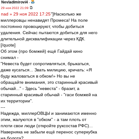
Nevladimirovi4
-
29 ноя 2022 21:09
nad » 29 ноя 2022 17:25
"]Насколько же
миллеровцы ненавидят Промеса! На поле
постоянно провоцируют, чтобы добиться
удаления. Сейчас пытаются добиться для него
длительной дисквалификации через КДК.
[/quote]
Об этом (про бомжей) ещё Гайдай кино
снимал -
"Невеста будет сопротивляться, брыкаться,
даже кусаться... Звать милицию, кричать: «Я
буду жаловаться в обком!» Но вы не
обращайте внимания, это старинный красивый
обычай..." - Здесь "невеста" - бразит, а
старинный красивый обычай - "гаси бомжей на
их территории".
---
Надежда, миллерОВЦЫ и занимаются именно
этим, жалуются в "обком" - а там плоть от
плоти свои люди (откройте руксостав РФС)...
Наверняка не забыли ещё перенос суперкубка
на болота?