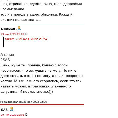
шок, отрицание, сделка, вина, гнев, депрессия
, осмысление
то ли в тренде в адрес обидчика: Каждый
охотник желает знать...
Nikiforoff
-
29 ноя 2022 22:01
taram » 29 ноя 2022 21:57
А копия
2SAS
Сань, ну че ты, правда, бываю с тобой
несогласен, что аж кушать не могу. Но ниче
даже сказать в ответ не могу, а если говорю, то
честно. Мы ж немного ссорились, если это так
назвать можно, в трактовках блаженного
августина. И нормально же.)))
Редактировалось 29 ноя 2022 22:06
SAS
-
29 ноя 2022 22:01