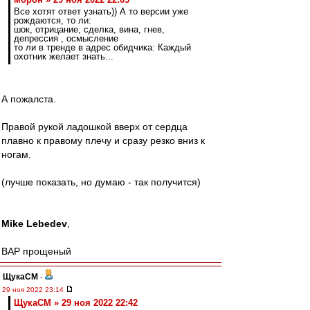
Все хотят ответ узнать)) А то версии уже
рождаются, то ли:
шок, отрицание, сделка, вина, гнев,
депрессия , осмысление
то ли в тренде в адрес обидчика: Каждый
охотник желает знать...
А пожалста.
Правой рукой ладошкой вверх от сердца
плавно к правому плечу и сразу резко вниз к
ногам.
(лучше показать, но думаю - так получится)
Mike Lebedev
,
ВАР прощеный
ЩукаСМ
-
29 ноя 2022 23:14
ЩукаСМ » 29 ноя 2022 22:42