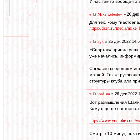
У нас так-то вообще-то
#
Mike Lebedev
» 26 дек
Для тех, кому "настоеп
https://dzen.ru/media/mike_
#
agk
» 26 дек 2022 14:5
«Спартак» принял реше
уже начались, информир
Согласно сведениям ист
матчей. Также руководс
структуры клуба или пр
#
irod sm
» 26 дек 2022 
Вот размышления Шали
Кому еще не настоепала
https://www.youtube.com/
Смотрю 10 минут, пока 