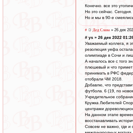
Конечно. все это утопи
Но это сейчас. Сегодня.
Но и мы в 90-е смеялис
#
Дед Слава
» 26 дек 202
# ys » 26 дек 2022 01:2
Уважаемый коллега, я э
резолюция уефа осталас
олимпиаде в Сочи и лиш
А началось все с того 
плюшевый и что примет
принимать в РФС федера
отобрали ЧМ 2018.
Добавлю, что представи
футбола. 6 (19, по нов
Учредительное собрание
Кружка Любителей Спорт
центрами дореволюцион
На данном этапе времен
восстанавливать истори
Совсем не важно, где и 
международных матчах, 