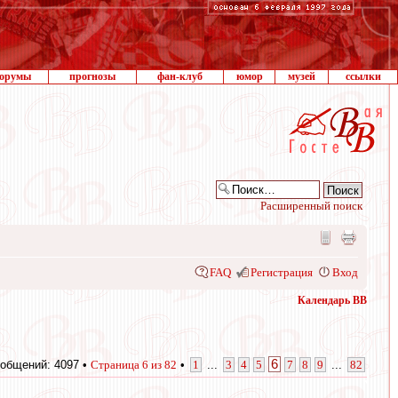
орумы
прогнозы
фан-клуб
юмор
музей
ссылки
Расширенный поиск
FAQ
Регистрация
Вход
Календарь ВВ
6
общений: 4097 •
Страница
6
из
82
•
1
...
3
4
5
7
8
9
...
82