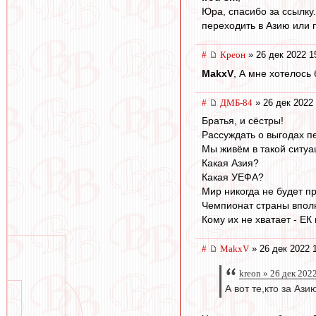
Юра, спасибо за ссылку
переходить в Азию или 
#
Креон
» 26 дек 2022 1
MakxV
, А мне хотелось 
#
ДМБ-84
» 26 дек 2022 
Братья, и сёстры!
Рассуждать о выгодах п
Мы живём в такой ситуа
Какая Азия?
Какая УЕФА?
Мир никогда не будет п
Чемпионат страны вполн
Кому их не хватает - ЕК
#
MakxV
» 26 дек 2022 
kreon » 26 дек 202
А вот те,кто за Ази