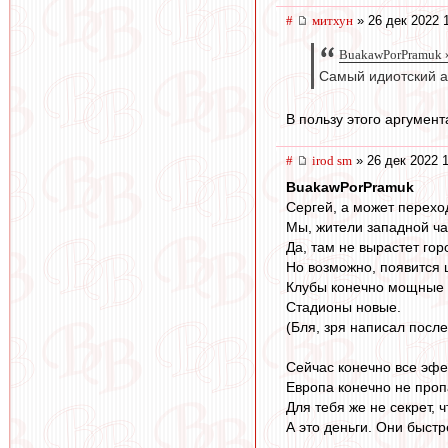
#
митхун
» 26 дек 2022 
BuakawPorPramuk »
Самый идиотский ар
В пользу этого аргумент
#
irod sm
» 26 дек 2022 
BuakawPorPramuk
Сергей, а может перехо
Мы, жители западной ча
Да, там не вырастет гор
Но возможно, появится 
Клубы конечно мощные т
Стадионы новые.
(Бля, зря написал после
Сейчас конечно все эфе
Европа конечно не пропа
Для тебя же не секрет, 
А это деньги. Они быстр