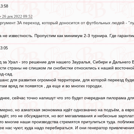
13:58
 26 дек 2022 09:52
гумент ЗА переход, который доносится от футбольных людей - "луч
а не известность. Пропустим как минимум 2-3 турнира. Где гаранти
13:05
д за Урал - это решение для нашего Зауралья, Сибири и Дальнего 
сти страны не слишком ли снобистки относились к нашей восточно
од-сад.
шанс для развития огромной территории, для которой переезд буд
ам вряд ли появятся , да еще и во многих городах.
днее, сейчас точно напишут что это будет очередная пилорама для 
мерно, но азиатская экономика идёт однозначно на подъём, а евро
дёт, это не обсуждается, но вот мегавливания и небесные зарплаты
что многие наши производства стремятся притулиться туда. поближе 
ее нас чуют, куда надо перебираться. И они генератор привлечения