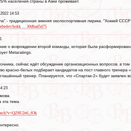
 25% населения страны в Азии проживает.
 2022 14:53
ала" - традиционная зимняя околоспортивная лирика. "Хоккей СССР 
lebedev/hokk ... 30dbad5d75
1
ние о возрождении второй команды, которая была расформирована
ует Metaratings.
очника, сейчас идёт обсуждение организационных вопросов, в то
тво красно-белых подбирает кандидатов на пост главного тренера 
иглашённый тренер. Планируется, что «Спартак-2» будет заявлен во
14:23
мова.
 эта тема.
watch?v=QZ8U2e6_fOk
интересно.