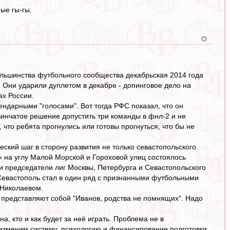
ые гы-гы.
большинства футбольного сообщества декабрьская 2014 года
Они ударили дуплетом в декабре - допинговое дело на
ах России.
ендарными "голосами". Вот тогда РФС показал, что он
нчатое решение допустить три команды в фнл-2 и не
то ребята прогнулись или готовы прогнуться, что бы не
ский шаг в сторону развития не только севастопольского
а» на углу Малой Морской и Гороховой улиц состоялось
и председатели лиг Москвы, Петербурга и Севастопольского
 Севастополь стал в один ряд с признанными футбольными
 Николаевом.
а представляют собой "Иванов, родства не помнящих". Надо
а, кто и как будет за неё играть. Проблема не в
 изменим систему, психологию и финансирование подготовки