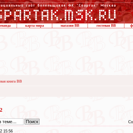
оманда
карта мира
магазин ВВ
гостевая ВВ
ф
вая книга ВВ
22
Со
2 15:56