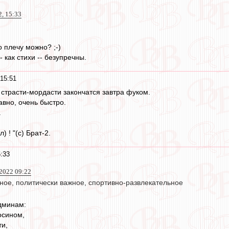
2, 15:33
 плечу можно? ;-)
-- как стихи -- безупречны.
15:51
 страсти-мордасти закончатся завтра фуком.
равно, очень быстро.
.
) ! "(с) Брат-2.
:33
 2022 09:22
ное, политически важное, спортивно-развлекательное
дминам:
осином,
ти,