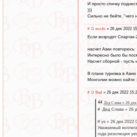
И просто спичку поднест
)))
Сильно не бейте, "чего
#
recchi
» 26 дек 2022 15
Если возродят Спартак-2
насчет Азии повторюсь:
Интересно было бы посм
Насчет сборной - пусть 
В плане туризма в Азию 
Монголии можно найти :
#
Bad
» 26 дек 2022 15:
Дед Слава » 26 дек
# Дед Слава » 26 д
# ys » 26 дек 2022 
Уважаемый коллега
года резолюция уе