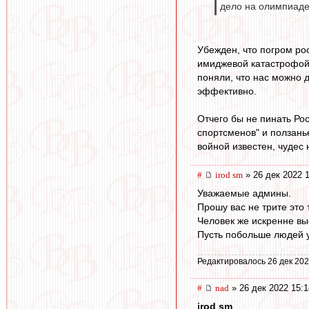
дело на олимпиаде
Убежден, что погром рос
имиджевой катастрофой,
поняли, что нас можно 
эффективно.
Отчего бы не пинать Рос
спортсменов" и ползань
войной известен, чудес 
#
irod sm
» 26 дек 2022 
Уважаемые админы.
Прошу вас не трите это 
Человек же искренне вы
Пусть побольше людей у
Редактировалось 26 дек 202
#
nad
» 26 дек 2022 15:1
irod sm
,