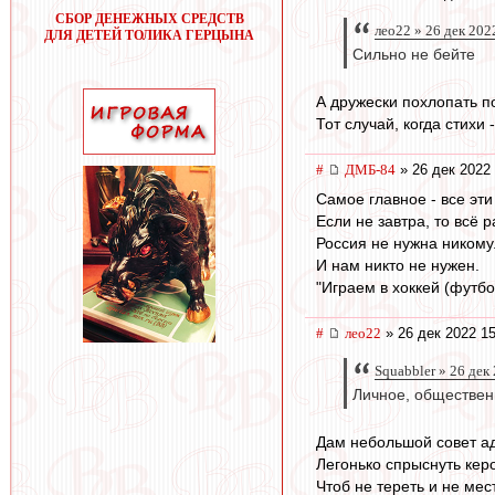
СБОР ДЕНЕЖНЫХ СРЕДСТВ
лео22 » 26 дек 202
ДЛЯ ДЕТЕЙ ТОЛИКА ГЕРЦЫНА
Сильно не бейте
А дружески похлопать по
Тот случай, когда стихи 
#
ДМБ-84
» 26 дек 2022 
Самое главное - все эти
Если не завтра, то всё 
Россия не нужна никому
И нам никто не нужен.
"Играем в хоккей (футбол
#
лео22
» 26 дек 2022 15
Squabbler » 26 дек
Личное, обществен
Дам небольшой совет а
Легонько спрыснуть кер
Чтоб не тереть и не мес