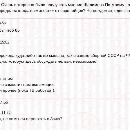
. Очень интересно было послушать мнение Шалимова.По-моему , оч
продолжать ждать«милости» от европейцев? Не дождемся, однозначно
5:05
бы чтоб 86
15:02
ерехода куда-либо так же смешно, как о заявке сборной СССР на Ч
ции, которую здесь обсуждать нельзя, невозможно.
режним.
е заместит нам все эмоции.
 и прочее (пока ТВ работает).
14:56
2 11:32
ю, не хотят ли переехать в Азию?