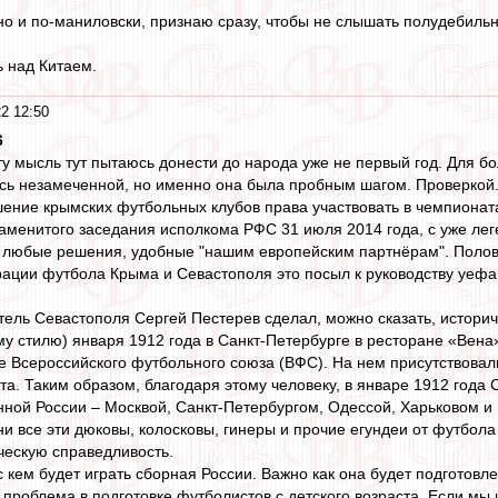
чно и по-маниловски, признаю сразу, чтобы не слышать полудебильн
ь над Китаем.
2 12:50
6
ту мысль тут пытаюсь донести до народа уже не первый год. Для 
ь незамеченной, но именно она была пробным шагом. Проверкой. 
ение крымских футбольных клубов права участвовать в чемпионат
знаменитого заседания исполкома РФС 31 июля 2014 года, с уже лег
 любые решения, удобные "нашим европейским партнёрам". Полови
ции футбола Крыма и Севастополя это посыл к руководству уефа, ч
тель Севастополя Сергей Пестерев сделал, можно сказать, историче
ому стилю) января 1912 года в Санкт-Петербурге в ресторане «Вен
 Всероссийского футбольного союза (ВФС). На нем присутствовал
а. Таким образом, благодаря этому человеку, в январе 1912 года
ной России – Москвой, Санкт-Петербургом, Одессой, Харьковом и
и все эти дюковы, колосковы, гинеры и прочие егундеи от футбол
ческую справедливость.
с кем будет играть сборная России. Важно как она будет подготовлен
проблема в подготовке футболистов с детского возраста. Если мы