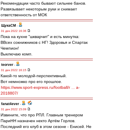
Рекомендации часто бывают сильнее банов.
Развязывает некоторым руки и снимает
ответственность от МОК
ЩукаСМ
-
31 дек 2022 16:36
Пока на кухне "шкварчит" и есть минутка:
ВВсех сокнижников с НГ! Здоровья и Спартак
Чемпион!
Выключаю комп.
teorver
-
31 дек 2022 16:15
Какой-то молодой-перспективный.
Вот немножко про его прошлое.
https://www.sport-express.ru/football/r ... a-
2018807/
fanat4ever
-
31 дек 2022 15:09
Извините, что про РПЛ. Главным тренером
ПариНН назначен некто Артём Горлов.
Последний его клуб в этом сезоне - Енисей. Не