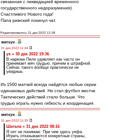
связанная с ликвидацией временного
государственного недоразумения).
Счастливого Нового года!
Папа римский покинул чат.
Редактировалось 31 дек 2022 12:36
митхун
-
31 дек 2022 11:49
ys » 30 дек 2022 19:36
В нарезке Пеле удивляет как часто он
принимает мяч грудью, причем в штрафной.
Сейчас такого вообще практически не
увидишь
Из 1500 матчей всегда найдётся любые серии
одинаковых действий. Не стал футбол жестче.
Тактических действий стало больше. Что
грудью играть нужно гибкость и координация.
митхун
-
31 дек 2022 11:35
Шигала » 31 дек 2022 08:16
Я чет не понимаю. При чем здесь уефа.
Играть отказываются конкретные страны,
конкретные игроки.