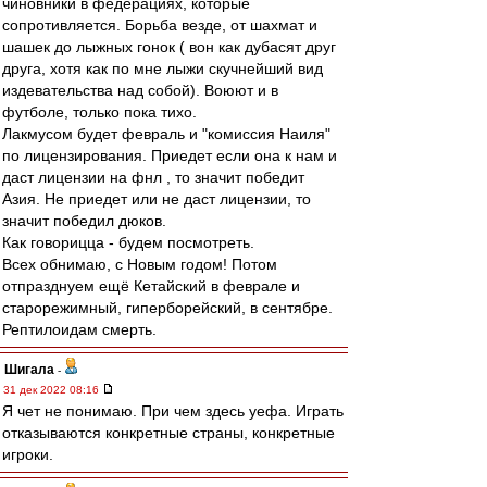
чиновники в федерациях, которые
сопротивляется. Борьба везде, от шахмат и
шашек до лыжных гонок ( вон как дубасят друг
друга, хотя как по мне лыжи скучнейший вид
издевательства над собой). Воюют и в
футболе, только пока тихо.
Лакмусом будет февраль и "комиссия Наиля"
по лицензирования. Приедет если она к нам и
даст лицензии на фнл , то значит победит
Азия. Не приедет или не даст лицензии, то
значит победил дюков.
Как говорицца - будем посмотреть.
Всех обнимаю, с Новым годом! Потом
отпразднуем ещё Кетайский в феврале и
старорежимный, гиперборейский, в сентябре.
Рептилоидам смерть.
Шигала
-
31 дек 2022 08:16
Я чет не понимаю. При чем здесь уефа. Играть
отказываются конкретные страны, конкретные
игроки.