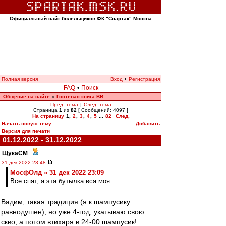
Официальный сайт болельщиков ФК "Спартак" Москва
Полная версия
Вход
•
Регистрация
FAQ
•
Поиск
Общение на сайте
Гостевая книга ВВ
»
Пред. тема
|
След. тема
Страница
1
из
82
[ Сообщений: 4097 ]
На страницу
1
,
2
,
3
,
4
,
5
...
82
След.
Начать новую тему
Добавить
Версия для печати
01.12.2022 - 31.12.2022
ЩукаСМ
-
31 дек 2022 23:48
МосфОлд » 31 дек 2022 23:09
Все спят, а эта бутылка вся моя.
Вадим, такая традиция (я к шампусику
равнодушен), но уже 4-год, укатываю свою
скво, а потом втихаря в 24-00 шампусик!