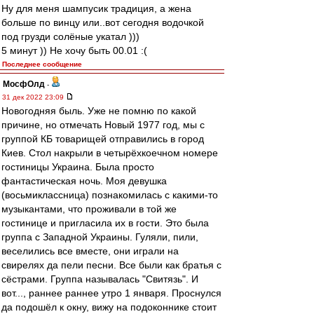
Ну для меня шампусик традиция, а жена
больше по винцу или..вот сегодня водочкой
под грузди солёные укатал )))
5 минут )) Не хочу быть 00.01 :(
Последнее сообщение
МосфОлд
-
31 дек 2022 23:09
Новогодняя быль. Уже не помню по какой
причине, но отмечать Новый 1977 год, мы с
группой КБ товарищей отправились в город
Киев. Стол накрыли в четырёхкоечном номере
гостиницы Украина. Была просто
фантастическая ночь. Моя девушка
(восьмиклассница) познакомилась с какими-то
музыкантами, что проживали в той же
гостинице и пригласила их в гости. Это была
группа с Западной Украины. Гуляли, пили,
веселились все вместе, они играли на
свирелях да пели песни. Все были как братья с
сёстрами. Группа называлась "Свитязь". И
вот..., раннее раннее утро 1 января. Проснулся
да подошёл к окну, вижу на подоконнике стоит