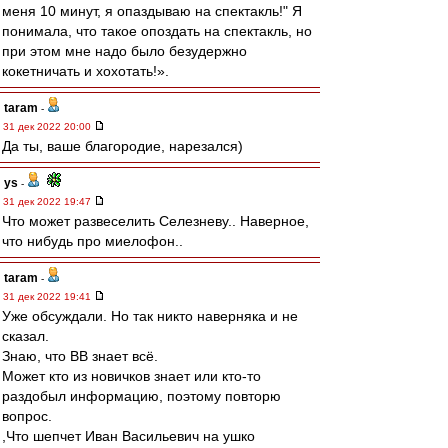
меня 10 минут, я опаздываю на спектакль!" Я
понимала, что такое опоздать на спектакль, но
при этом мне надо было безудержно
кокетничать и хохотать!».
taram
-
31 дек 2022 20:00
Да ты, ваше благородие, нарезался)
ys
-
31 дек 2022 19:47
Что может развеселить Селезневу.. Наверное,
что нибудь про миелофон..
taram
-
31 дек 2022 19:41
Уже обсуждали. Но так никто наверняка и не
сказал.
Знаю, что ВВ знает всё.
Может кто из новичков знает или кто-то
раздобыл информацию, поэтому повторю
вопрос.
,Что шепчет Иван Васильевич на ушко