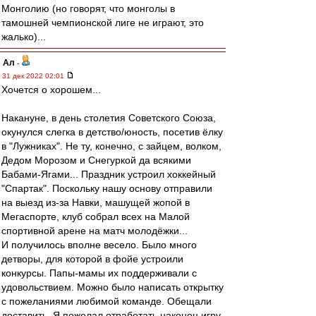
Монголию (но говорят, что монголы в
тамошней чемпионской лиге не играют, это
жалько)...
Ал
-
31 дек 2022 02:01
Хочется о хорошем...
Накануне, в день столетия Советского Союза,
окунулся слегка в детство/юность, посетив ёлку
в "Лужниках". Не ту, конечно, с зайцем, волком,
Дедом Морозом и Снегуркой да всякими
Бабами-Ягами... Праздник устроил хоккейный
"Спартак". Поскольку нашу основу отправили
на выезд из-за Навки, машущей жопой в
Мегаспорте, клуб собрал всех на Малой
спортивной арене на матч молодёжки...
И получилось вполне весело. Было много
детворы, для которой в фойе устроили
конкурсы. Папы-мамы их поддерживали с
удовольствием. Можно было написать открытку
с пожеланиями любимой команде. Обещали
доставить. Я пожелал отработать наконец игру