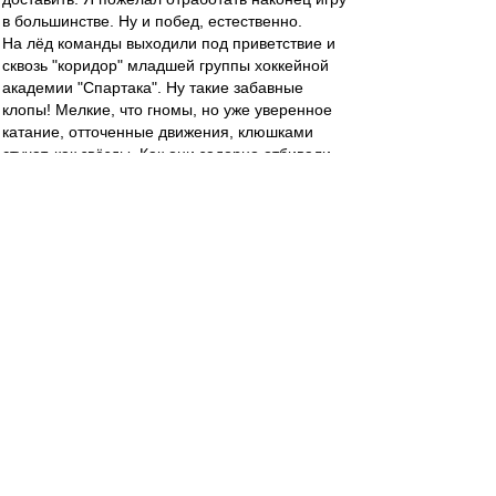
в большинстве. Ну и побед, естественно.
На лёд команды выходили под приветствие и
сквозь "коридор" младшей группы хоккейной
академии "Спартака". Ну такие забавные
клопы! Мелкие, что гномы, но уже уверенное
катание, отточенные движения, клюшками
стучат, как звёзды. Как они задорно отбивали
"пятюню" выкатывавшимся на площадку
вполне взрослым хоккеистам! Просто слёзы
умиления навернулись...
Хоккей, конечно, молодой, как и хоккеисты.
Никаких задержек, только в бой, только в атаку,
почти без средней зоны. Без свистков минут по
семь гоняли. Матч откатали за два неполных
часа. Мальчишки :)
Выиграли 4:1 у "Русских витязей". Моментов
было море. Голы красивые. Не покидало
ощущение, что я в прошлом. Старушка МСА,
помнящая много интересных игр в золотые
для нас годы, азартный хоккей. Ностальгия...
Дома развернул конверт с поздравительной
открыткой от клуба. Там раздавали зрителям