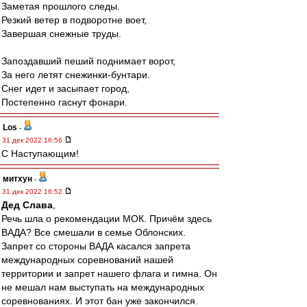
Заметая прошлого следы.
Резкий ветер в подворотне воет,
Завершая снежные труды.
Запоздавший пеший поднимает ворот,
За него летят снежинки-бунтари.
Снег идет и засыпает город,
Постепенно гаснут фонари.
Los
-
31 дек 2022 16:56
С Наступающим!
митхун
-
31 дек 2022 16:52
Дед Слава
,
Речь шла о рекомендации МОК. Причём здесь
ВАДА? Все смешали в семье Облонских.
Запрет со стороны ВАДА касался запрета
международных соревнований нашей
территории и запрет нашего флага и гимна. Он
не мешал нам выступать на международных
соревнованиях. И этот бан уже закончился.