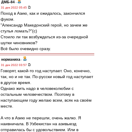
ДМБ-84
-
31 дек 2022 05:45
Поход в Азию, как и ожидалось, закончился
фуком.
"Александр Македонский герой, но зачем же
стулья ломать?"(с)
Стоило ли так возбуждаться из-за очередной
шутки чиновников?
Всё было очевидно сразу.
норманиха
-
31 дек 2022 03:57
Говорят, какой-то год наступает. Оно, конечно,
так, но и не так. По-русски новый год наступает
в другое время.
Однако жить надо в человеколюбии с
остальным человечеством. Поэтому в
наступающем году желаю всем, всяк на своём
месте.
А что в Азию не перешли, очень жалко. Я
наивничала. В Узбекистан на азивыезд
отправилась бы с удовольствием. Или в