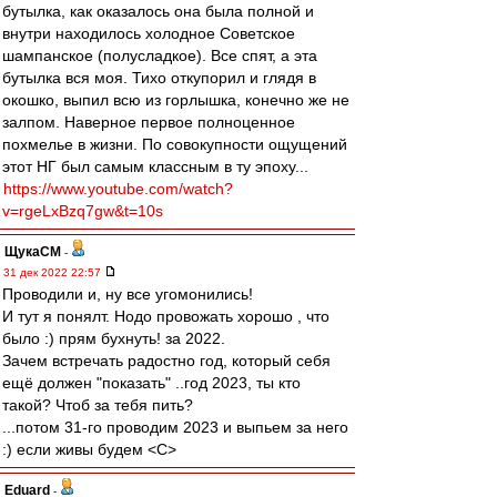
бутылка, как оказалось она была полной и
внутри находилось холодное Советское
шампанское (полусладкое). Все спят, а эта
бутылка вся моя. Тихо откупорил и глядя в
окошко, выпил всю из горлышка, конечно же не
залпом. Наверное первое полноценное
похмелье в жизни. По совокупности ощущений
этот НГ был самым классным в ту эпоху...
https://www.youtube.com/watch?
v=rgeLxBzq7gw&t=10s
ЩукаСМ
-
31 дек 2022 22:57
Проводили и, ну все угомонились!
И тут я понялт. Нодо провожать хорошо , что
было :) прям бухнуть! за 2022.
Зачем встречать радостно год, который себя
ещё должен "показать" ..год 2023, ты кто
такой? Чтоб за тебя пить?
...потом 31-го проводим 2023 и выпьем за него
:) если живы будем <C>
Eduard
-