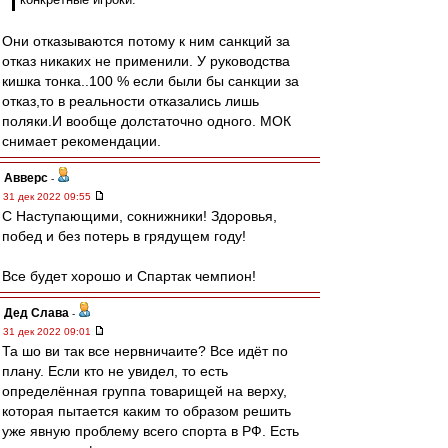
Они отказываются потому к ним санкций за
отказ никаких не применили. У руководства
кишка тонка..100 % если были бы санкции за
отказ,то в реальности отказались лишь
поляки.И вообще долстаточно одного. МОК
снимает рекомендации.
Авверс
-
31 дек 2022 09:55
С Наступающими, сокнижники! Здоровья,
побед и без потерь в грядущем году!
Все будет хорошо и Спартак чемпион!
Дед Слава
-
31 дек 2022 09:01
Та шо ви так все нервничаите? Все идёт по
плану. Если кто не увидел, то есть
определённая группа товарищей на верху,
которая пытается каким то образом решить
уже явную проблему всего спорта в РФ. Есть