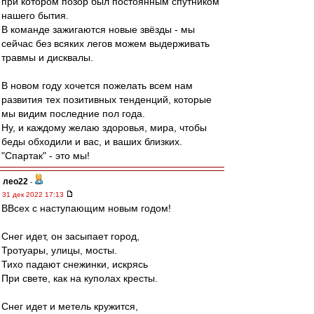
при котором позор был постоянным спутником
нашего бытия.
В команде зажигаются новые звёзды - мы
сейчас без всяких легов можем выдерживать
травмы и дисквалы.
В новом году хочется пожелать всем нам
развития тех позитивных тенденций, которые
мы видим последние пол года.
Ну, и каждому желаю здоровья, мира, чтобы
беды обходили и вас, и ваших близких.
"Спартак" - это мы!
лео22
-
31 дек 2022 17:13
ВВсех с наступающим новым годом!
Снег идет, он засыпает город,
Тротуары, улицы, мосты.
Тихо падают снежинки, искрясь
При свете, как на куполах кресты.
Снег идет и метель кружится,