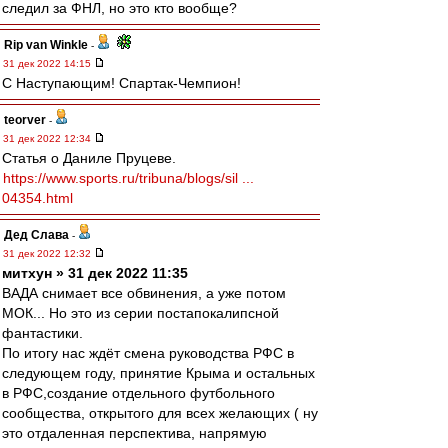
следил за ФНЛ, но это кто вообще?
Rip van Winkle
-
31 дек 2022 14:15
С Наступающим! Спартак-Чемпион!
teorver
-
31 дек 2022 12:34
Статья о Даниле Пруцеве.
https://www.sports.ru/tribuna/blogs/sil ...
04354.html
Дед Слава
-
31 дек 2022 12:32
митхун » 31 дек 2022 11:35
ВАДА снимает все обвинения, а уже потом
МОК... Но это из серии постапокалипсной
фантастики.
По итогу нас ждёт смена руководства РФС в
следующем году, принятие Крыма и остальных
в РФС,создание отдельного футбольного
сообщества, открытого для всех желающих ( ну
это отдаленная перспектива, напрямую