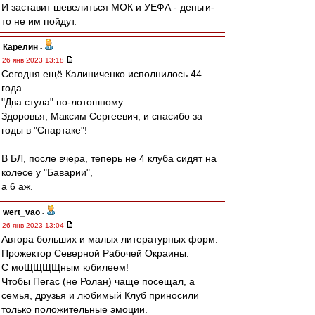
И заставит шевелиться МОК и УЕФА - деньги-
то не им пойдут.
Карелин
-
26 янв 2023 13:18
Сегодня ещё Калиниченко исполнилось 44
года.
"Два стула" по-лотошному.
Здоровья, Максим Сергеевич, и спасибо за
годы в "Спартаке"!
В БЛ, после вчера, теперь не 4 клуба сидят на
колесе у "Баварии",
а 6 аж.
wert_vao
-
26 янв 2023 13:04
Автора больших и малых литературных форм.
Прожектор Северной Рабочей Окраины.
С моЩЩЩЩным юбилеем!
Чтобы Пегас (не Ролан) чаще посещал, а
семья, друзья и любимый Клуб приносили
только положительные эмоции.