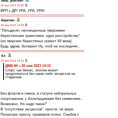
blind_guardian
-
26 янв 2023 15:05
ВРП с ДР! УРА, УРА, УРА!
Карелин
-
26 янв 2023 14:56
"Пятьдесят, неочищенные тверскими
берестяными грамотами, одно расстройство"
(из тверских берестяных грамот XII века).
Будь здрав, болярин! Ну, чтоб не последняя..
Ал
-
26 янв 2023 14:52
ДМБ-84 » 26 янв 2023 14:33
Спорт, как бизнес, вполне может
продолжаться без каких-либо эксцессов на
стадионах.
Без флагов и гимна, в статусе нейтральных
спортсменов, с болельщиками без символики...
Возможно. Но надо такое?
В "отсутствие эксцессов", прости, не верю.
Посмотри прессу, примеров полно. Сербов с