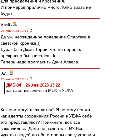
Для преодоления и прозрения.
И примеров прилично много. Клио врать не
будет
Край
-
26 янв 2023 13:41
Да уж, неожиданное появление Спартака в
светской хронике.))
Дурак был Джон Терри, что не перешёл--
прекрасно бы вписался. :lol:
Теперь надо пригласить Дани Алвеса.
Ал
-
26 янв 2023 13:37
ДМБ-84 » 26 янв 2023 13:22
заставит шевелиться МОК и УЕФА
Как они могут шевелится? Я не могу понять,
как адепты сохранения России в УЕФА себе
это представляют? Прикиньте, вот, всё
закончилось. Даже не важно как. И? Все
чувства людей по обе стороны сразу угасли и