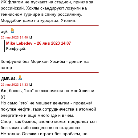
ИХ флагом не пускают на стадион, приняв за
российский. Хохлы скандируют лозунги на
теннисном турнире в спину россиянину.
Мордобои даже на курортах. Утопия.
agk
-
26 янв 2023 14:40
Mike Lebedev » 26 янв 2023 14:07
Конфуций.
Конфуций без Морихея Уэсибы - деньги на
ветер
ДМБ-84
-
26 янв 2023 14:33
Ал
, боюсь, "это" не закончится на моей жизни.
(((
Но само "это" не мешает деньгам - продаже/
покупке нефти, газа,сотрудничества в атомной
энергетике и ещё много где и в чём.
Спорт, как бизнес, вполне может продолжаться
без каких-либо эксцессов на стадионах.
Не только Овечкин играет без проблем, но