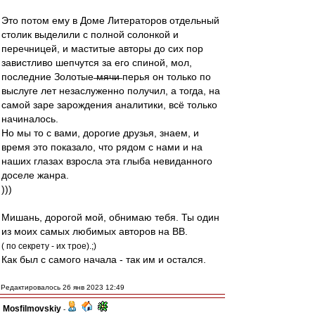
Это потом ему в Доме Литераторов отдельный
столик выделили с полной солонкой и
перечницей, и маститые авторы до сих пор
завистливо шепчутся за его спиной, мол,
последние Золотые ̶м̶я̶ч̶и̶ перья он только по
выслуге лет незаслуженно получил, а тогда, на
самой заре зарождения аналитики, всё только
начиналось.
Но мы то с вами, дорогие друзья, знаем, и
время это показало, что рядом с нами и на
наших глазах взросла эта глыба невиданного
доселе жанра.
)))
Мишань, дорогой мой, обнимаю тебя. Ты один
из моих самых любимых авторов на ВВ.
( по секрету - их трое).;)
Как был с самого начала - так им и остался.
Редактировалось 26 янв 2023 12:49
Mosfilmovskiy
-