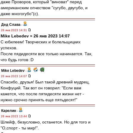
даже Проворов, который "виноват" перед
американским опчеством "сугубо, двугубо, и
даже многогубо"(с).
Дед Слава
-
26 янв 2023 14:31
Mike Lebedev » 26 янв 2023 14:07
С юбилеем! Творческих и болельщицких
успехов.
После пядидесяти все только начинается. Так,
что будь готов :D
Mike Lebedev
-
26 янв 2023 14:07
Спасибо, друзья! Был такой древний мудрец,
Конфуций. Так вот он говорил: "Если вам
кажется, что после пятидесяти жизни нет -
нужно срочно принять еще пятьдесят!"
Карелин
-
26 янв 2023 13:44
Шлейф, безусловно, останется. Но для того и
"О,спорт - ты мир!".