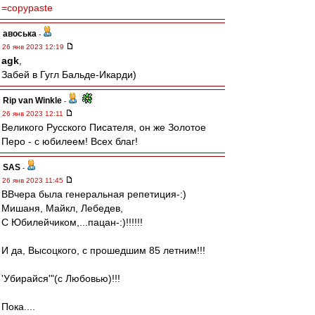
=copypaste
авоська
-
26 янв 2023 12:19
agk
,
Забей в Гугл Бальде-Икарди)
Rip van Winkle
-
26 янв 2023 12:11
Великого Русского Писателя, он же Золотое
Перо - с юбилеем! Всех благ!
SAS
-
26 янв 2023 11:45
ВВчера была генеральная репетиция-:)
Мишаня, Майкл, Лебедев,
С Юбилейчиком,...пацан-:)!!!!!!
И да, Высоцкого, с прошедшим 85 летним!!!
'Убирайся'"(с Любовью)!!!
Пока....