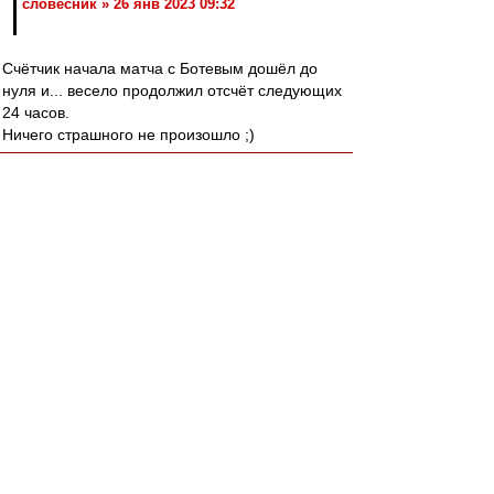
словесник » 26 янв 2023 09:32
Счётчик начала матча с Ботевым дошёл до
нуля и... весело продолжил отсчёт следующих
24 часов.
Ничего страшного не произошло ;)
словесник
-
26 янв 2023 09:58
dodge » 26 янв 2023, 09:44
минут через 12
На моём компьютере сутки остаются :-).
Berzini
-
26 янв 2023 09:48
ВРП с днем рождения!
Майк, пиши еще!
dodge
-
26 янв 2023 09:44
словесник » 26 янв 2023 09:32
И что творится?