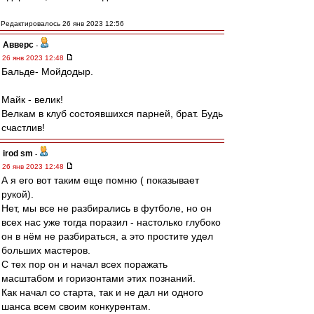
Редактировалось 26 янв 2023 12:56
Авверс
-
26 янв 2023 12:48
Бальде- Мойдодыр.
Майк - велик!
Велкам в клуб состоявшихся парней, брат. Будь
счастлив!
irod sm
-
26 янв 2023 12:48
А я его вот таким еще помню ( показывает
рукой).
Нет, мы все не разбирались в футболе, но он
всех нас уже тогда поразил - настолько глубоко
он в нём не разбираться, а это простите удел
больших мастеров.
С тех пор он и начал всех поражать
масштабом и горизонтами этих познаний.
Как начал со старта, так и не дал ни одного
шанса всем своим конкурентам.