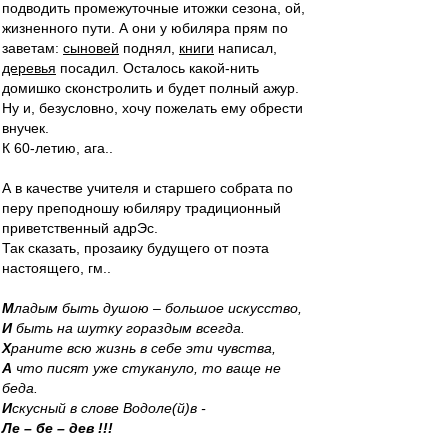
подводить промежуточные итожки сезона, ой,
жизненного пути. А они у юбиляра прям по
заветам:
сыновей
поднял,
книги
написал,
деревья
посадил. Осталось какой-нить
домишко сконстролить и будет полный ажур.
Ну и, безусловно, хочу пожелать ему обрести
внучек.
К 60-летию, ага..
А в качестве учителя и старшего собрата по
перу преподношу юбиляру традиционный
приветственный адрЭс.
Так сказать, прозаику будущего от поэта
настоящего, гм..
М
ладым быть душою – большое искусство,
И
быть на шутку гораздым всегда.
Х
раните всю жизнь в себе эти чувства,
А
что писят уже стукануло, то ваще не
беда.
И
скусный в слове Водоле(й)в -
Ле – бе – дев !!!