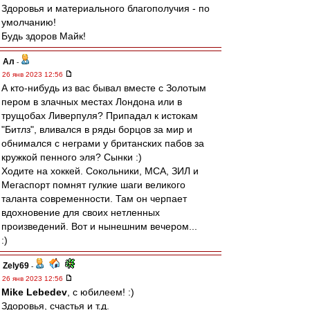
Здоровья и материального благополучия - по
умолчанию!
Будь здоров Майк!
Ал
-
26 янв 2023 12:56
А кто-нибудь из вас бывал вместе с Золотым
пером в злачных местах Лондона или в
трущобах Ливерпуля? Припадал к истокам
"Битлз", вливался в ряды борцов за мир и
обнимался с неграми у британских пабов за
кружкой пенного эля? Сынки :)
Ходите на хоккей. Сокольники, МСА, ЗИЛ и
Мегаспорт помнят гулкие шаги великого
таланта современности. Там он черпает
вдохновение для своих нетленных
произведений. Вот и нынешним вечером...
:)
Zely69
-
26 янв 2023 12:56
Mike Lebedev
, с юбилеем! :)
Здоровья, счастья и т.д.