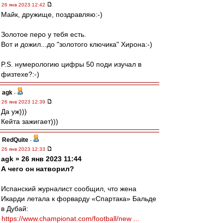
26 янв 2023 12:42
Майк, дружище, поздравляю:-)
Золотое перо у тебя есть.
Вот и дожил...до "золотого ключика" Хирона:-)
P.S. нумерологию цифры 50 поди изучал в
физтехе?:-)
agk
-
26 янв 2023 12:39
Да уж)))
Кейта зажигает)))
RedQuite
-
26 янв 2023 12:33
agk » 26 янв 2023 11:44
А чего он натворил?
Испанский журналист сообщил, что жена
Икарди летала к форварду «Спартака» Бальде
в Дубай:
https://www.championat.com/football/new ...