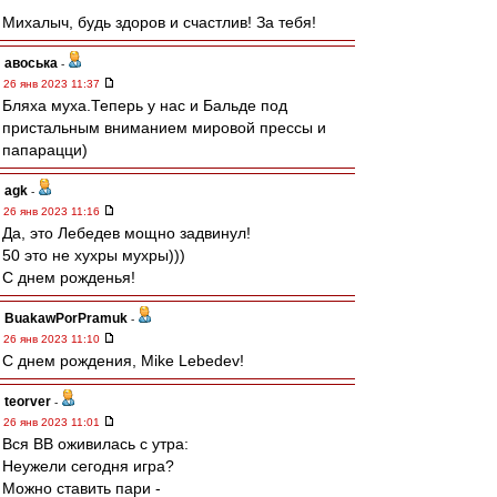
Михалыч, будь здоров и счастлив! За тебя!
авоська
-
26 янв 2023 11:37
Бляха муха.Теперь у нас и Бальде под
пристальным вниманием мировой прессы и
папарацци)
agk
-
26 янв 2023 11:16
Да, это Лебедев мощно задвинул!
50 это не хухры мухры)))
С днем рожденья!
BuakawPorPramuk
-
26 янв 2023 11:10
C днем рождения, Mike Lebedev!
teorver
-
26 янв 2023 11:01
Вся ВВ оживилась с утра:
Неужели сегодня игра?
Можно ставить пари -