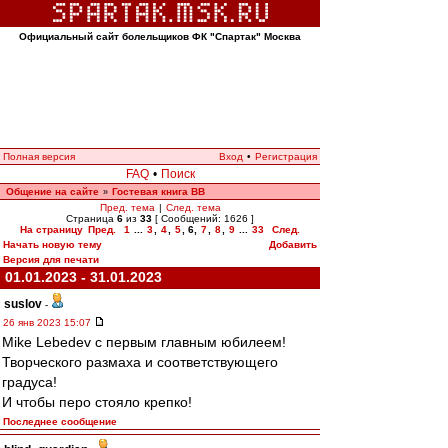
Официальный сайт болельщиков ФК "Спартак" Москва
Полная версия
Вход
•
Регистрация
FAQ
•
Поиск
Общение на сайте
Гостевая книга ВВ
»
Пред. тема
|
След. тема
Страница
6
из
33
[ Сообщений: 1626 ]
На страницу
Пред.
1
...
3
,
4
,
5
,
6
,
7
,
8
,
9
...
33
След.
Начать новую тему
Добавить
Версия для печати
01.01.2023 - 31.01.2023
suslov
-
26 янв 2023 15:07
Mike Lebedev с первым главным юбилеем!
Творческого размаха и соответствующего
градуса!
И чтобы перо стояло крепко!
Последнее сообщение