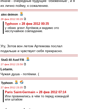
Иначе - очередные будущие "обиженные", и я
их лично пойму, к сожалению.
alex deimon
-
28 фев 2012 00:29
Typhoon » 28 фев 2012 00:35
у обоих агент Артёмов,и видимо это
неслучайное совпадение.
Угу, Зотов вон летом Артемова послал
подальше и чувствует себя прекрасно.
StuG 40 Ausf F/8
-
27 фев 2012 23:59
Lotarm
,
Чужая душа - потёмки. (
Typhoon
-
27 фев 2012 23:35
Paris Saint-Germain » 28 фев 2012 07:14
Или провинились в чём то перед командой
или штабом