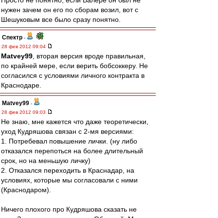
Просто не понятно, если Валере он был не
нужен зачем он его по сборам возил, вот с
Шешуковым все было сразу понятно.
Спектр
-
28 фев 2012 09:04
Matvey99
, вторая версия вроде правильная,
по крайней мере, если верить бобсоккеру. Не
согласился с условиями личного контракта в
Краснодаре.
Matvey99
-
28 фев 2012 09:03
Не знаю, мне кажется что даже теоретически,
уход Кудряшова связан с 2-мя версиями:
1. Потребевал повышение лички. (ну либо
отказался перепоться на более длительный
срок, но на меньшую личку)
2. Отказался переходить в Краснадар, на
условиях, которые мы согласовали с ними
(Краснодаром).
Ничего плохого про Кудряшова сказать не