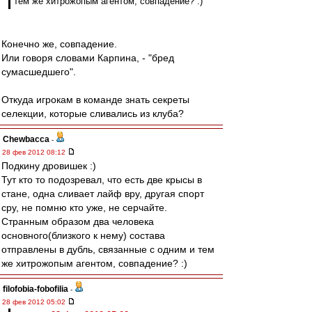
тем же хитрожопым агентом, совпадение? :)
Конечно же, совпадение.
Или говоря словами Карпина, - "бред
сумасшедшего".
Откуда игрокам в команде знать секреты
селекции, которые сливались из клуба?
Chewbacca
-
28 фев 2012 08:12
Подкину дровишек :)
Тут кто то подозревал, что есть две крысы в
стане, одна сливает лайф вру, другая спорт
сру, не помню кто уже, не серчайте.
Странным образом два человека
основного(близкого к нему) состава
отправлены в дубль, связанные с одним и тем
же хитрожопым агентом, совпадение? :)
filofobia-fobofilia
-
28 фев 2012 05:02