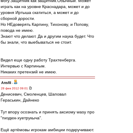
могу.Защитник как защитник.Обычный. Может
играть как на уровне Краснадара, может и до
уровня Иртыша скатиться, а может и до
сборной дорости.
Но НЕдоверять Карпину, Тихонову, и Попову,
повода не имею.
Знают что делают. Да и другим наука будет. Что
бы знали, что выебываться не стоит.
Видел еще одну работу Трахтенберга.
Интервью с Карпиным.
Никаких претензий не имею.
Ansfil
-
28 фев 2012 09:01
Денисевич, Смоленцев, Шаповал
Гераськин, Дайнеко
Тут впору осознать и принять аксиому wasy про
"пиздюк-хуетрукыча".
Ещё артёмовы игрокам амбиции подкручивают.