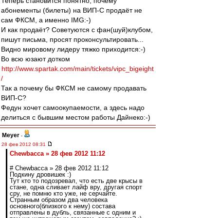
Теперь становится понятно, почему
абонементы (билеты) на ВИП-С продаёт не
сам ФКСМ, а именно IMG:-)
И как продаёт? Советуются с фан(шуй)клубом,
пишут письма, просят проконсультировать...
Видно мировому лидеру тяжко приходится:-)
Во всю юзают дотком
http://www.spartak.com/main/tickets/vipc_bigeight
/
Так а почему бы ФКСМ не самому продавать
ВИП-С?
Федун хочет самоокупаемости, а здесь надо
делиться с бывшим местом работы Дайнеко:-)
Meyer
-
28 фев 2012 08:31
Chewbacca » 28 фев 2012 11:12
# Chewbacca » 28 фев 2012 11:12
Подкину дровишек :)
Тут кто то подозревал, что есть две крысы в
стане, одна сливает лайф вру, другая спорт
сру, не помню кто уже, не серчайте.
Странным образом два человека
основного(близкого к нему) состава
отправлены в дубль, связанные с одним и