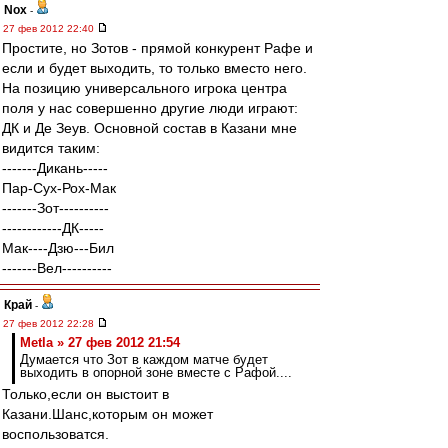
Nox
-
27 фев 2012 22:40
Простите, но Зотов - прямой конкурент Рафе и
если и будет выходить, то только вместо него.
На позицию универсального игрока центра
поля у нас совершенно другие люди играют:
ДК и Де Зеув. Основной состав в Казани мне
видится таким:
-------Дикань-----
Пар-Сух-Рох-Мак
-------Зот----------
------------ДК-----
Мак----Дзю---Бил
-------Вел----------
Край
-
27 фев 2012 22:28
Metla » 27 фев 2012 21:54
Думается что Зот в каждом матче будет
выходить в опорной зоне вместе с Рафой....
Только,если он выстоит в
Казани.Шанс,которым он может
воспользоватся.