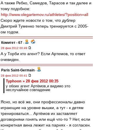
А также Ребко, Самедов, Тарасов и так далее и
тому подобное:
http://www.olegartemov.ru/athletes/?position=all
Скоро ждите новости о том, что дублер
Дмитрий Туменко теперь тренируется с 2005-
ом годом.
Комитет - 67
-
28 фев 2012 00:49
А у Торби кто агент? Если Артемов, то ответ
очевиден.
Paris Saint-Germain
-
28 фев 2012 00:41
Typhoon » 28 фев 2012 00:35
у обоих агент Артёмов,и видимо это
неслучайное совпадение
Ясно, но всё же, они профессионалы давно
играющие на уровне вышки, а тут - к детям
тренироваться... Артёмов их заставляет
договорняки гонять или ещё что-то ? Нет, если
конкретная вина лежит на парнях - я согласен.