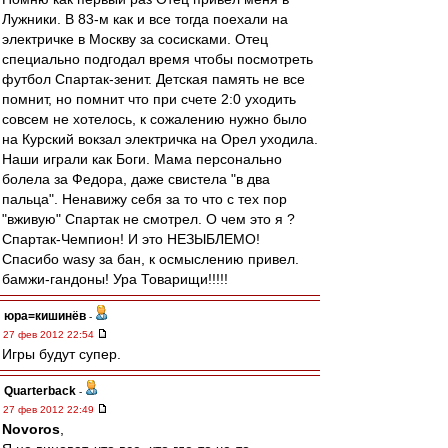
Лужники. В 83-м как и все тогда поехали на
электричке в Москву за сосисками. Отец
специально подгодал время чтобы посмотреть
футбол Спартак-зенит. Детская память не все
помнит, но помнит что при счете 2:0 уходить
совсем не хотелось, к сожалению нужно было
на Курский вокзал электричка на Орел уходила.
Наши играли как Боги. Мама персонально
болела за Федора, даже свистела "в два
пальца". Ненавижу себя за то что с тех пор
"вживую" Спартак не смотрел. О чем это я ?
Спартак-Чемпион! И это НЕЗЫБЛЕМО!
Спасибо wasy за бан, к осмыслению привел.
бамжи-гандоны! Ура Товарищи!!!!!
юра=кишинёв
-
27 фев 2012 22:54
Игры будут супер.
Quarterback
-
27 фев 2012 22:49
Novoros
,