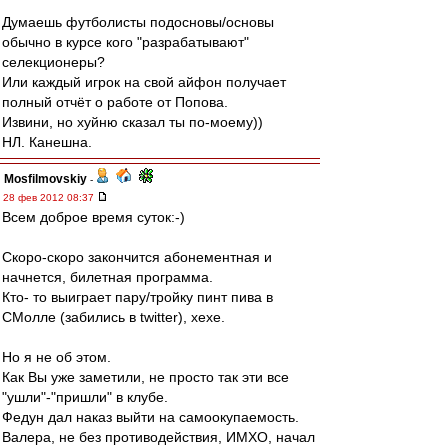
Думаешь футболисты подосновы/основы
обычно в курсе кого "разрабатывают"
селекционеры?
Или каждый игрок на свой айфон получает
полный отчёт о работе от Попова.
Извини, но хуйню сказал ты по-моему))
НЛ. Канешна.
Mosfilmovskiy
-
28 фев 2012 08:37
Всем доброе время суток:-)
Скоро-скоро закончится абонементная и
начнется, билетная программа.
Кто- то выиграет пару/тройку пинт пива в
СМолле (забились в twitter), хехе.
Но я не об этом.
Как Вы уже заметили, не просто так эти все
"ушли"-"пришли" в клубе.
Федун дал наказ выйти на самоокупаемость.
Валера, не без противодействия, ИМХО, начал