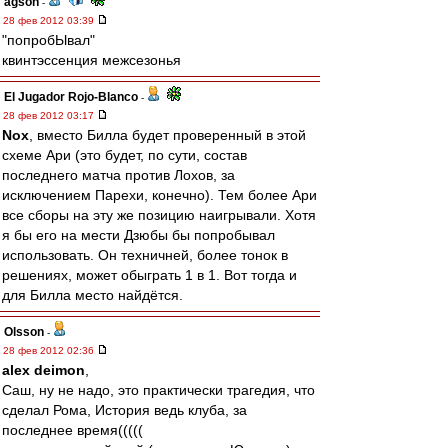
agson
-
28 фев 2012 03:39
"попробЫвал"
квинтэссенция межсезонья
El Jugador Rojo-Blanco
-
28 фев 2012 03:17
Nox
, вместо Билла будет проверенный в этой
схеме Ари (это будет, по сути, состав
последнего матча против Лохов, за
исключением Парехи, конечно). Тем более Ари
все сборы на эту же позицию наигрывали. Хотя
я бы его на мести Дзюбы бы попробывал
использовать. Он техничней, более тонок в
решениях, может обыграть 1 в 1. Вот тогда и
для Билла место найдётся.
Olsson
-
28 фев 2012 02:36
alex deimon
,
Саш, ну не надо, это практически трагедия, что
сделал Рома, История ведь клуба, за
последнее время(((((