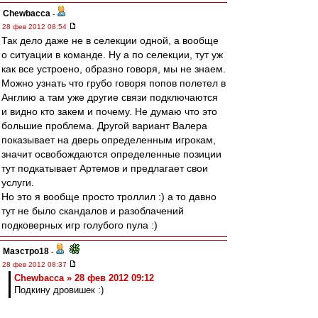
Chewbacca
-
28 фев 2012 08:54
Так дело даже не в селекции одной, а вообще
о ситуации в команде. Ну а по селекции, тут уж
как все устроено, образно говоря, мы не знаем.
Можно узнать что грубо говоря попов полетел в
Англию а там уже другие связи подключаются
и видно кто закем и почему. Не думаю что это
большие проблема. Другой вариант Валера
показывает на дверь определенным игрокам,
значит освобождаются определенные позиции
тут подкатывает Артемов и предлагает свои
услуги.
Но это я вообще просто троллил :) а то давно
тут не было скандалов и разоблачений
подковерных игр голубого пула :)
Маэстро18
-
28 фев 2012 08:37
Chewbacca » 28 фев 2012 09:12
Подкину дровишек :)