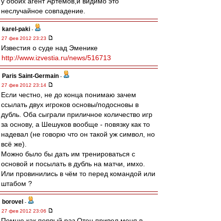
у обоих агент Артёмов,и видимо это
неслучайное совпадение.
karel-paki
-
27 фев 2012 23:23
Известия о суде над Эменике
http://www.izvestia.ru/news/516713
Paris Saint-Germain
-
27 фев 2012 23:14
Если честно, не до конца понимаю зачем
ссылать двух игроков основы/подосновы в
дубль. Оба сыграли приличное количество игр
за основу, а Шешуков вообще - повязку как то
надевал (не говорю что он такой уж символ, но
всё же).
Можно было бы дать им тренироваться с
основой и посылать в дубль на матчи, имхо.
Или провинились в чём то перед командой или
штабом ?
borovel
-
27 фев 2012 23:06
Помню как первый раз Отец привел меня в