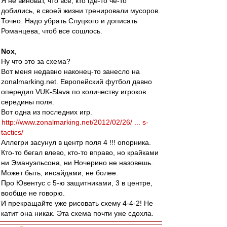
Я не виноват, что все, кто где-то че-то
добились, в своей жизни тренировали мусоров.
Точно. Надо убрать Слуцкого и дописать
Романцева, чтоб все сошлось.
Nox
,
Ну что это за схема?
Вот меня недавно наконец-то занесло на
zonalmarking.net. Европейский футбол давно
опередил VUK-Slava по количеству игроков
середины поля.
Вот одна из последних игр.
http://www.zonalmarking.net/2012/02/26/ ... s-
tactics/
Аллегри засунул в центр поля 4 !!! опорника.
Кто-то бегал влево, кто-то вправо, но крайками
ни Эмануэльсона, ни Ночерино не назовешь.
Может быть, инсайдами, не более.
Про Ювентус с 5-ю защитниками, 3 в центре,
вообще не говорю.
И прекращайте уже рисовать схему 4-4-2! Не
катит она никак. Эта схема почти уже сдохла.