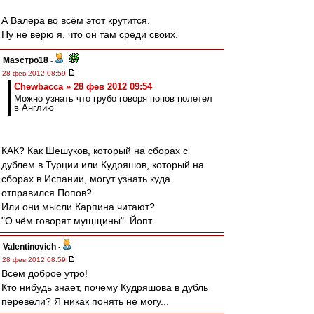
А Валера во всём этот крутится.
Ну не верю я, что он там среди своих.
Маэстро18
-
28 фев 2012 08:59
Chewbacca » 28 фев 2012 09:54
Можно узнать что грубо говоря попов полетел
в Англию
КАК? Как Шешуков, который на сборах с
дублем в Турции или Кудряшов, который на
сборах в Испании, могут узнать куда
отправился Попов?
Или они мысли Карпина читают?
"О чём говорят мущщины". Йопт.
Valentinovich
-
28 фев 2012 08:59
Всем доброе утро!
Кто нибудь знает, почему Кудряшова в дубль
перевели? Я никак понять не могу...