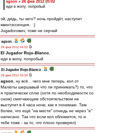
agson » 28 фев 2012 05:02
иди в жопу, попробый
эй, дядь, ты чего? ночь пройдёт, наступит
квинтэссенция.. :)
Jugadorович, тоже не серчай
agson
-
28 фев 2012 04:02
El Jugador Rojo-Blanco
,
иди в жопу, попробый
El Jugador Rojo-Blanco
-
28 фев 2012 03:56
agson
, ну всё... чего мне теперь, кол от
Малюты шершавый что ли принимать?) то, что
я практически сплю (хотя по необходимости со
сном) смягчающим обстоятельством не
выступит в 4 часа ночи, как я понимаю. Тем
более, что ещё "на месте" отнюдь не через "е"
написано. Так что если кол обломится, то и
тебе тоже - за то, что плохо проверял)