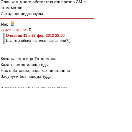
Слишком много обстоятельств против СМ в
этом матче...
Исход непредсказуем.
Nox
-
27 фев 2012 22:23
Очкарик-11 » 27 фев 2012 22:30
Вас что,обоих на плов назначили?:)
Казань - столица Татарстана
Казан - вместилище еды
Нас с Зотовым, ведь как ни странно
Засунули без повода туды
И ладно если б в центр сего града
Так нет же! На гарнир пойдем мы в плов
Очкариком заслужена награда
В казане сжарились двоЕчник и ЗотОв
))
Novoros
-