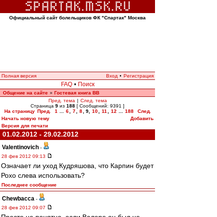
Официальный сайт болельщиков ФК "Спартак" Москва
Полная версия
Вход
•
Регистрация
FAQ
•
Поиск
Общение на сайте
Гостевая книга ВВ
»
Пред. тема
|
След. тема
Страница
9
из
188
[ Сообщений: 9391 ]
На страницу
Пред.
1
...
6
,
7
,
8
,
9
,
10
,
11
,
12
...
188
След.
Начать новую тему
Добавить
Версия для печати
01.02.2012 - 29.02.2012
Valentinovich
-
28 фев 2012 09:13
Означает ли уход Кудряшова, что Карпин будет
Рохо слева использовать?
Последнее сообщение
Chewbacca
-
28 фев 2012 09:07