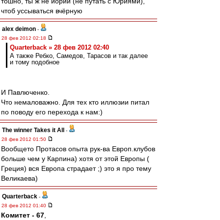
тошно, ты ж не йорий (не путать с Юриями),
чтоб уссываться вчёрную
alex deimon
-
28 фев 2012 02:18
Quarterback » 28 фев 2012 02:40
А также Ребко, Самедов, Тарасов и так далее
и тому подобное
И Павлюченко.
Что немаловажно. Для тех кто иллюзии питал
по поводу его перехода к нам:)
The winner Takes it All
-
28 фев 2012 01:50
Вообщето Протасов опыта рук-ва Европ.клубов
больше чем у Карпина) хотя от этой Европы (
Греция) вся Европа страдает ;) это я про тему
Великаева)
Quarterback
-
28 фев 2012 01:40
Комитет - 67
,