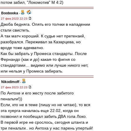
потом забил, "Локомотив" М 4:2)
Boobooka
-
27 фев 2023 22:23
Дзюба бедняга. Опять его толчки в нападении
стали свистеть.
А так матч хороший. К судье нет претензий,
разобрался. Переживал за Казарцева, но
вроде тоже адекватно.
Как бы забрать у Промеса стандарты. После
Фернандо (как и до) какая-то фигня со
стандартами… видимо или лучше никого нет,
или нельзя у Промеса забирать.
Nikodimoff
-
27 фев 2023 22:23
По Антохе и его жесту после забитого
пенальти!))
Если, кто не в теме (пишу но не читаю), то вся
эта хуерга началась еще 22.02, когда он
позвонил и пообещал забить ДВА гола Локо.
В первой игре не срослось, сегодня штанга и
три пенальти.. но Антоха у нас парень упертый!