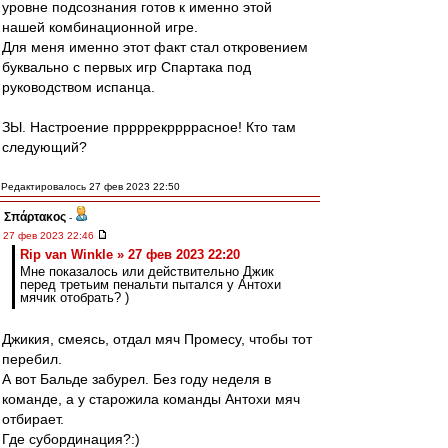
уровне подсознания готов к именно этой
нашей комбинационной игре.
Для меня именно этот факт стал откровением
буквально с первых игр Спартака под
руководством испанца.
ЗЫ. Настроение пррррекррррасное! Кто там
следующий?
Редактировалось 27 фев 2023 22:50
Σπάρτακος
-
27 фев 2023 22:46
Rip van Winkle » 27 фев 2023 22:20
Мне показалось или действительно Джик
перед третьим пенальти пытался у Антохи
мячик отобрать? )
Джикия, смеясь, отдал мяч Промесу, чтобы тот
перебил.
А вот Бальде забурел. Без году неделя в
команде, а у старожила команды Антохи мяч
отбирает.
Где субординация?:)