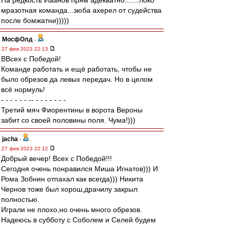
На редкость Иаанов прям адекватно.......локо
мразотная команда...зюба ахерел от судейства
после бомжатни)))))
МосфОлд
-
27 фев 2023 22:13
ВВсех с Победой!
Команде работать и ещё работать, чтобы не
было обрезов да левых передач. Но в целом
всё нормуль!
- - - - - - -- - - - - - - -
Третий мяч Фиорентины в ворота Вероны
забит со своей половины поля. Чума!)))
jacha
-
27 фев 2023 22:12
Добрый вечер! Всех с Победой!!!
Сегодня очень понравился Миша Игнатов))) И
Рома Зобнин отпахал как всегда))) Никита
Чернов тоже был хорош,драчилу закрыл
полностью.
Играли не плохо,но очень много обрезов.
Надеюсь в субботу с Соболем и Селей будем