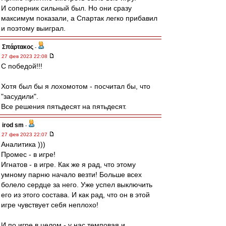
И соперник сильный был. Но они сразу
максимум показали, а Спартак легко прибавил
и поэтому выиграл.
Σπάρτακος
-
27 фев 2023 22:08
С победой!!!
Хотя был бы я лохомотом - посчитал бы, что
"засудили".
Все решения пятьдесят на пятьдесят.
irod sm
-
27 фев 2023 22:07
Аналитика )))
Промес - в игре!
Игнатов - в игре. Как же я рад, что этому
умному парню начало везти! Больше всех
болело сердце за него. Уже успел выключить
его из этого состава. И как рад, что он в этой
игре чувствует себя неплохо!
И по игре в целом - у нас темповая и