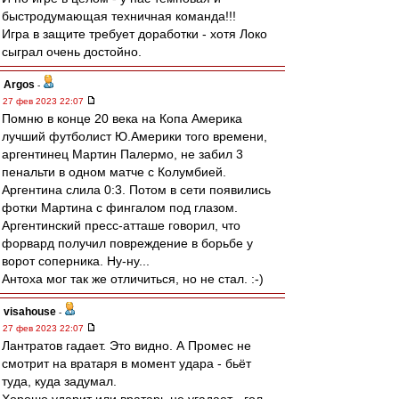
быстродумающая техничная команда!!!
Игра в защите требует доработки - хотя Локо
сыграл очень достойно.
Argos
-
27 фев 2023 22:07
Помню в конце 20 века на Копа Америка
лучший футболист Ю.Америки того времени,
аргентинец Мартин Палермо, не забил 3
пенальти в одном матче с Колумбией.
Аргентина слила 0:3. Потом в сети появились
фотки Мартина с фингалом под глазом.
Аргентинский пресс-атташе говорил, что
форвард получил повреждение в борьбе у
ворот соперника. Ну-ну...
Антоха мог так же отличиться, но не стал. :-)
visahouse
-
27 фев 2023 22:07
Лантратов гадает. Это видно. А Промес не
смотрит на вратаря в момент удара - бьёт
туда, куда задумал.