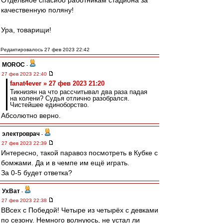
Отдельное спасибо работникам стадиона за
качественную поляну!
Ура, товарищи!
Редактировалось 27 фев 2023 22:42
MOROC
-
27 фев 2023 22:40
fanat4ever » 27 фев 2023 21:20
Тикнизян на что рассчитывал два раза падая
на колени? Судья отлично разобрался.
Чистейшее единоборство.
Абсолютно верно.
электроврач
-
27 фев 2023 22:39
Интересно, такой паравоз посмотреть в Кубке с
бомжами. Да и в чемпе им ещё играть.
За 0-5 будет ответка?
УхВат
-
27 фев 2023 22:38
ВВсех с Победой! Четыре из четырёх с девками
по сезону. Немного волнуюсь, не устал ли