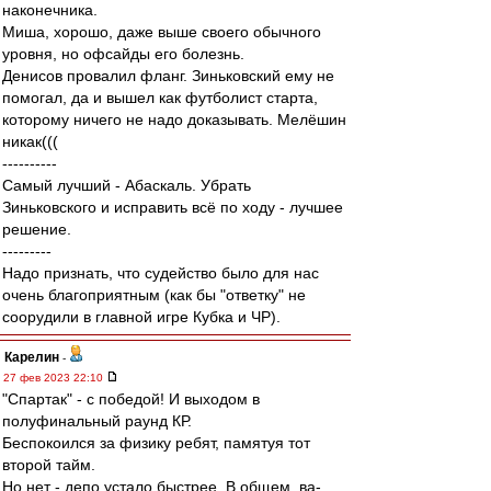
наконечника.
Миша, хорошо, даже выше своего обычного
уровня, но офсайды его болезнь.
Денисов провалил фланг. Зиньковский ему не
помогал, да и вышел как футболист старта,
которому ничего не надо доказывать. Мелёшин
никак(((
----------
Самый лучший - Абаскаль. Убрать
Зиньковского и исправить всё по ходу - лучшее
решение.
---------
Надо признать, что судейство было для нас
очень благоприятным (как бы "ответку" не
соорудили в главной игре Кубка и ЧР).
Карелин
-
27 фев 2023 22:10
"Спартак" - с победой! И выходом в
полуфинальный раунд КР.
Беспокоился за физику ребят, памятуя тот
второй тайм.
Но нет - депо устало быстрее. В общем, ва-