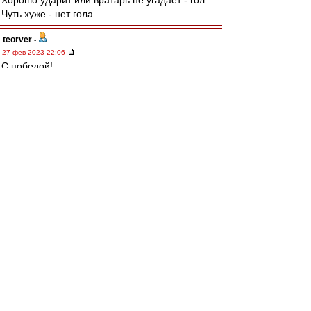
Хорошо ударит или вратарь не угадает - гол.
Чуть хуже - нет гола.
teorver
-
27 фев 2023 22:06
С победой!
Ну если это не сверхлояльное судейство, то я
даже и не знаю :).
Краткая статистика.
1.
По числу матчей за Спартак Квинси Промес
догнал Евгения Макеева, Георгий Джикия -
Максима Калиниченко и Валерия Рейнгольда,
Даниил Хлусевич - Анатолия Канищева, Данил
Пруцев - Резиуана Мирзова.
2.
Михаил Игнатов забил 5 гол в 68 матчах за
Спартак и поднялся на 174 место в списке
бомбардирова - между Кимом Чельстремом (5