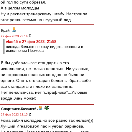
ой гол по сути обрезал.
А в целом молодцы
Ну и респект тренерскому штабу. Настроили
этот рояль весьма на недурный лад.
Край
-
27 фев 2023 22:16
vlad45 » 27 фев 2023, 21:58
никогда больше не хочу видеть пенальти в
исполнении Промеса
Я бы добавил--все стандарты в его
исполнении, не только пенальти..Ни угловых,
ни штрафных опасных сегодня не было ни
одного. Опять его старая болезнь--брать себе
все стандарты и плохо их выполнять.
Нет пенальтиста, нет "штрафника"...Угловые
вроде Зинь может.
Спартачек-Казачек!
-
27 фев 2023 22:15
Рома забил молодец.но все равно так нельзя)))
Лучший Игнатов.гол пас и уебал баринова.