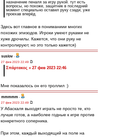
назначение пеналя за игру рукой. тут есть
вопросы, но похоже, защитник в последний
момент специально оставил руку сзади, уже
проехав вперёд.
Здесь вот главное в пониманиии многих
похожих эпизодов. Игроки умеют руками не
хуже дрочилы. Кажется, что они руку не
контролируют, но это только кажется)
suslov
-
27 фев 2023 22:49
Σπάρτακος » 27 фев 2023 22:46
Мне показалось он его троллил :)
mmmmm
-
27 фев 2023 22:49
У Абаскаля выходят играть не просто те, кто
лучше готов, а наиболее годные к игре против
конкретного соперника.
При этом, каждый выходящий на поле на