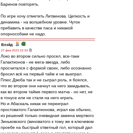
Баринов повторять.
По игре хочу отметить Литвинова. Цепкость и
динамика - на волшебном уровне. Чуток
прибавить в качестве паса и никакой
опорнособаки не надо.
Влэйд
-
27 фев 2023 22:33
Локо во втором сильно просел, все-таки
Галактионов - не мега-звезда, либо
просчитался с формой своих, либо осознанно
бросил всё на первый тайм и не выиграл.
Плюс Дзюба так и не сыграл роль, я боялся,
что во втором они начнут на него закидывать,
как во втором тайме первого матча - но нет, не
в тонусе или не стали на него играть.
Но и Абаскаль никак не переиграл
простоватого Галактионова, играл как обычно,
из решений только очевидная замена мертвого
Зиньковского (виноватого к тому же в ключевом
проебе на быстрый ответный гол, который дал