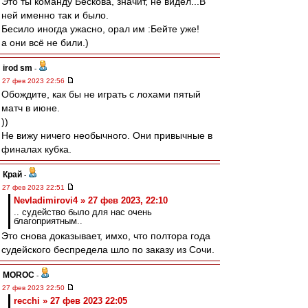
Это ты команду Бескова, значит, не видел...В
ней именно так и было.
Бесило иногда ужасно, орал им :Бейте уже!
а они всё не били.)
irod sm
-
27 фев 2023 22:56
Обождите, как бы не играть с лохами пятый
матч в июне.
))
Не вижу ничего необычного. Они привычные в
финалах кубка.
Край
-
27 фев 2023 22:51
Nevladimirovi4 » 27 фев 2023, 22:10
.. судейство было для нас очень
благоприятным..
Это снова доказывает, имхо, что полтора года
судейского беспредела шло по заказу из Сочи.
MOROC
-
27 фев 2023 22:50
recchi » 27 фев 2023 22:05