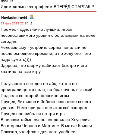
лучше...
Идем дальше за трофеем.ВПЕРЁД СПАРТАК!!!
Nevladimirovi4
-
27 фев 2023 22:10
Промес - однозначно лучший, игрок
несопоставимого уровня с остальными на поле
сегодня.
Человек-шоу - устроить серию пенальти не
после основного времени, а по ходу его - это
надо суметь))))
Здорово, что форму набирает быстро и его
хватило на всю игру.
-----------
Полузащита сегодня не айс, хотя и не
проиграли центр поля, но брак очень высокий.
Подсели во второй половине игры.
Пруцев, Литвинов и Зобнин явно ниже своего
уровня. Рома при разгоне атак всё запорол.
Пруцев наошибался на три игры.
В первом тайме очень понравился Хлусевич.
Во втором Чернов и Мартинс. В матче Квинси.
Показал, что фланг для него удобнее,