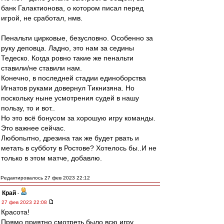
банк Галактионова, о котором писал перед
игрой, не сработал, нмв.
Пенальти цирковые, безусловно. Особенно за
руку деповца. Ладно, это нам за седины
Тедеско. Когда ровно такие же пенальти
ставили/не ставили нам.
Конечно, в последней стадии единоборства
Игнатов руками довернул Тикнизяна. Но
поскольку ныне усмотрения судей в нашу
пользу, то и вот..
Но это всё бонусом за хорошую игру команды.
Это важнее сейчас.
Любопытно, дрезина так же будет рвать и
метать в субботу в Ростове? Хотелось бы..И не
только в этом матче, добавлю.
Редактировалось 27 фев 2023 22:12
Край
-
27 фев 2023 22:08
Красота!
Прямо приятно смотреть было всю игру.