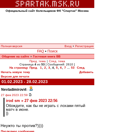
Официальный сайт болельщиков ФК "Спартак" Москва
Полная версия
Вход
•
Регистрация
FAQ
•
Поиск
Общение на сайте
Гостевая книга ВВ
»
Пред. тема
|
След. тема
Страница
4
из
53
[ Сообщений: 2610 ]
На страницу
Пред.
1
,
2
,
3
,
4
,
5
,
6
,
7
...
53
След.
Начать новую тему
Добавить
Версия для печати
01.02.2023 - 28.02.2023
Nevladimirovi4
-
27 фев 2023 22:59
irod sm » 27 фев 2023 22:56
Обождите, как бы не играть с лохами пятый
матч в июне.
))
Неужто ты против?))))
Последнее сообщение