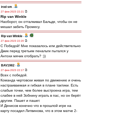
irod sm
-
27 фев 2023 22:21
Rip van Winkle
Наоборот, он отталкивал Бальде, чтобы он не
мешал забить Промесу.
Rip van Winkle
-
27 фев 2023 22:20
С Победой! Мне показалось или действительно
Джик перед третьим пенальти пытался у
Антохи мячик отобрать? :))
BAV1982
-
27 фев 2023 22:17
Всех с победой.
Команда чертовски живая по движению и очень
настраиваемая и гибкая в плане тактики. Есть
слабые точки, чем более выстроена игра, тем
слабее в ней Зобнину играть в пас, но он берёт
другим. Пашет и пашет.
И Денисов конечно что в прошлой игре на
карту посадил Литвинова, что в этом матче 2-