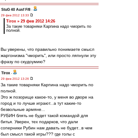
StuG 40 Ausf F/8
-
29 фев 2012 13:33
Tirox » 29 фев 2012 14:26
За такие товарняки Карпина надо чморить по
полной.
Вы уверены, что правильно понимаете смысл
жаргонизма "чморить", или просто ляпнули эту
фразу по скудоумию?
Tirox
-
29 фев 2012 13:26
За такие товарняки Карпина надо чморить по
полной.
Это ж позорище какое-то, у меня во дворе на
город и то лучше играют...а тут какие-то
безвольные армяне...
РУБИН блять не будет такой командой для
битья. Уверен, тех подарков, что дали
соперники Рубин нам давать не будет...в чем
был смысл такой игры??? где голы с