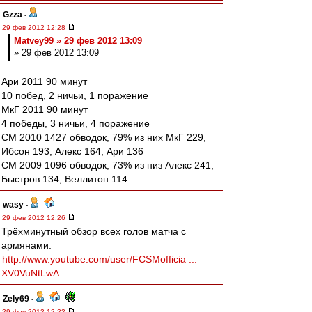
Gzza
-
29 фев 2012 12:28
Matvey99 » 29 фев 2012 13:09
» 29 фев 2012 13:09
Ари 2011 90 минут
10 побед, 2 ничьи, 1 поражение
МкГ 2011 90 минут
4 победы, 3 ничьи, 4 поражение
СМ 2010 1427 обводок, 79% из них МкГ 229,
Ибсон 193, Алекс 164, Ари 136
СМ 2009 1096 обводок, 73% из низ Алекс 241,
Быстров 134, Веллитон 114
wasy
-
29 фев 2012 12:26
Трёхминутный обзор всех голов матча с
армянами.
http://www.youtube.com/user/FCSMofficia ...
XV0VuNtLwA
Zely69
-
29 фев 2012 12:22