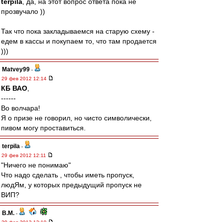
terpila
, да, на этот вопрос ответа пока не
прозвучало ))
Так что пока закладываемся на старую схему -
едем в кассы и покупаем то, что там продается
)))
Matvey99
-
29 фев 2012 12:14
КБ ВАО
,
------
Во волчара!
Я о призе не говорил, но чисто символически,
пивом могу проставиться.
terpila
-
29 фев 2012 12:11
"Ничего не понимаю"
Что надо сделать , чтобы иметь пропуск,
людЯм, у которых предыдущий пропуск не
ВИП?
В.М.
-