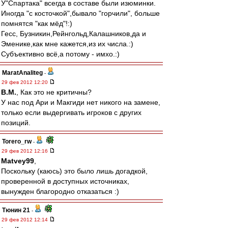
У"Спартака" всегда в составе были изюминки.
Иногда "с косточкой",бывало "горчили", больше
помнятся "как мёд"!:)
Гесс, Бузникин,Рейнгольд,Калашников,да и
Эменике,как мне кажется,из их числа.:)
Субъективно всё,а потому - имхо.:)
MaratAnaliteg
-
29 фев 2012 12:20
В.М.
, Как это не критичны?
У нас под Ари и Макгиди нет никого на замене,
только если выдергивать игроков с других
позиций.
Torero_rw
-
29 фев 2012 12:16
Matvey99
,
Поскольку (каюсь) это было лишь догадкой,
проверенной в доступных источниках,
вынужден благородно отказаться :)
Тюнин 21
-
29 фев 2012 12:14