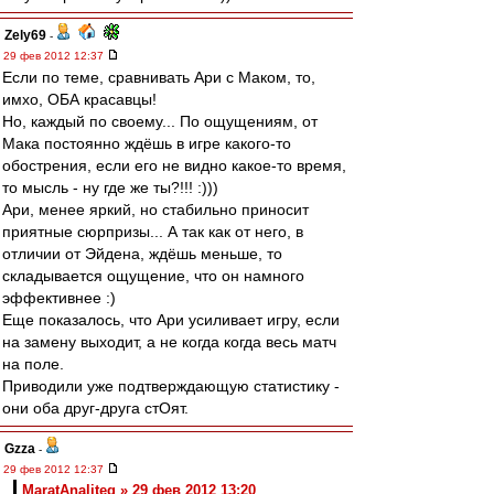
Zely69
-
29 фев 2012 12:37
Если по теме, сравнивать Ари с Маком, то,
имхо, ОБА красавцы!
Но, каждый по своему... По ощущениям, от
Мака постоянно ждёшь в игре какого-то
обострения, если его не видно какое-то время,
то мысль - ну где же ты?!!! :)))
Ари, менее яркий, но стабильно приносит
приятные сюрпризы... А так как от него, в
отличии от Эйдена, ждёшь меньше, то
складывается ощущение, что он намного
эффективнее :)
Еще показалось, что Ари усиливает игру, если
на замену выходит, а не когда когда весь матч
на поле.
Приводили уже подтверждающую статистику -
они оба друг-друга стОят.
Gzza
-
29 фев 2012 12:37
MaratAnaliteg » 29 фев 2012 13:20