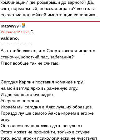
комбинаций? где розыгрыши до верного? Да,
счет, нормальный, но какая игра то? все голы -
следствие полнейшей импотенции соперника.
Matvey99
-
29 фев 2012 13:25
valdano
,
--------------------
А кто тебе сказал, что Спартаковская игра это
стеночки, короткий пас, забегания?
Я вот вообще так не считаю.
Сегодня Карпин поставил команде игру.
на мой взгляд ярко выраженную игру.
И для меня это очевидно.
Уверенно поставил.
Играем мы сегодня в Аякс лучших образцов.
Гораздо лучше самого Аякса играем в его же
игру.
Она однозначно должна дать результат.
Этого может не произойти, только в случае
того, если игроки психологически не чувствуют