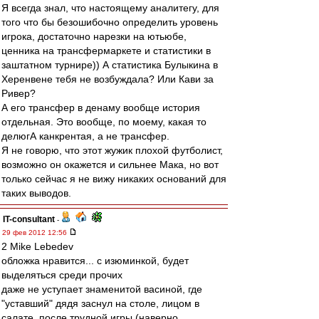
Я всегда знал, что настоящему аналитегу, для
того что бы безошибочно определить уровень
игрока, достаточно нарезки на ютьюбе,
ценника на трансфермаркете и статистики в
заштатном турнире)) А статистика Булыкина в
Херенвене тебя не возбуждала? Или Кави за
Ривер?
А его трансфер в денаму вообще история
отдельная. Это вообще, по моему, какая то
делюгА канкрентая, а не трансфер.
Я не говорю, что этот жужик плохой футболист,
возможно он окажется и сильнее Мака, но вот
только сейчас я не вижу никаких оснований для
таких выводов.
IT-consultant
-
29 фев 2012 12:56
2 Mike Lebedev
обложка нравится... с изюминкой, будет
выделяться среди прочих
даже не уступает знаменитой васиной, где
"уставший" дядя заснул на столе, лицом в
салате, после трудной игры (наверно