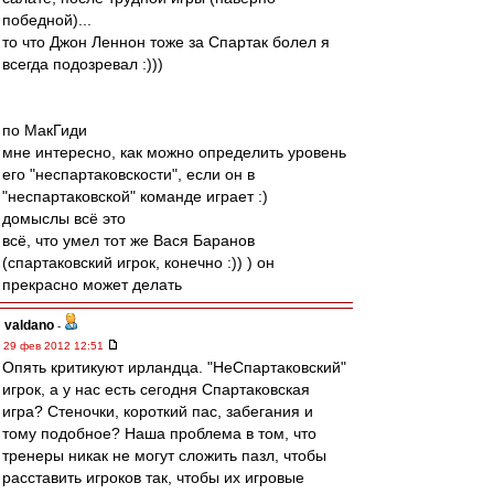
победной)...
то что Джон Леннон тоже за Спартак болел я
всегда подозревал :)))
по МакГиди
мне интересно, как можно определить уровень
его "неспартаковскости", если он в
"неспартаковской" команде играет :)
домыслы всё это
всё, что умел тот же Вася Баранов
(спартаковский игрок, конечно :)) ) он
прекрасно может делать
valdano
-
29 фев 2012 12:51
Опять критикуют ирландца. "НеСпартаковский"
игрок, а у нас есть сегодня Спартаковская
игра? Стеночки, короткий пас, забегания и
тому подобное? Наша проблема в том, что
тренеры никак не могут сложить пазл, чтобы
расставить игроков так, чтобы их игровые