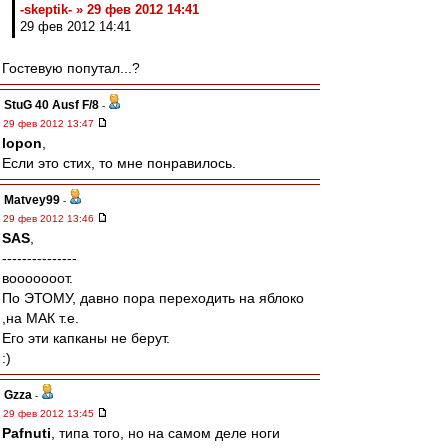
-skeptik- » 29 фев 2012 14:41
29 фев 2012 14:41
Гостевую попутал...?
StuG 40 Ausf F/8
-
29 фев 2012 13:47
lopon
,
Если это стих, то мне понравилось.
Matvey99
-
29 фев 2012 13:46
SAS
,
---------------
вооооооот.
По ЭТОМУ, давно пора переходить на яблоко
,на МАК т.е.
Его эти капканы не берут.
:)
Gzza
-
29 фев 2012 13:45
Pafnuti
, типа того, но на самом деле ноги