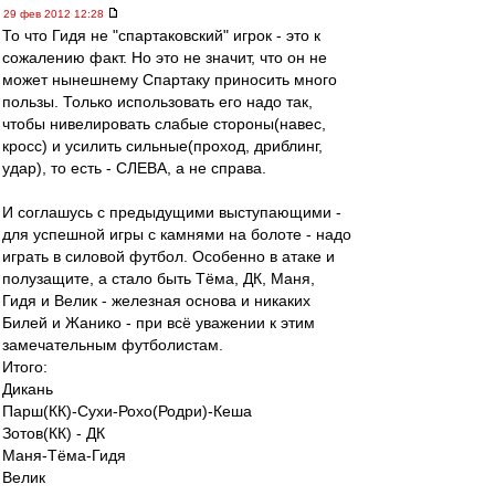
29 фев 2012 12:28
То что Гидя не "спартаковский" игрок - это к
сожалению факт. Но это не значит, что он не
может нынешнему Спартаку приносить много
пользы. Только использовать его надо так,
чтобы нивелировать слабые стороны(навес,
кросс) и усилить сильные(проход, дриблинг,
удар), то есть - СЛЕВА, а не справа.
И соглашусь с предыдущими выступающими -
для успешной игры с камнями на болоте - надо
играть в силовой футбол. Особенно в атаке и
полузащите, а стало быть Тёма, ДК, Маня,
Гидя и Велик - железная основа и никаких
Билей и Жанико - при всё уважении к этим
замечательным футболистам.
Итого:
Дикань
Парш(КК)-Сухи-Рохо(Родри)-Кеша
Зотов(КК) - ДК
Маня-Тёма-Гидя
Велик