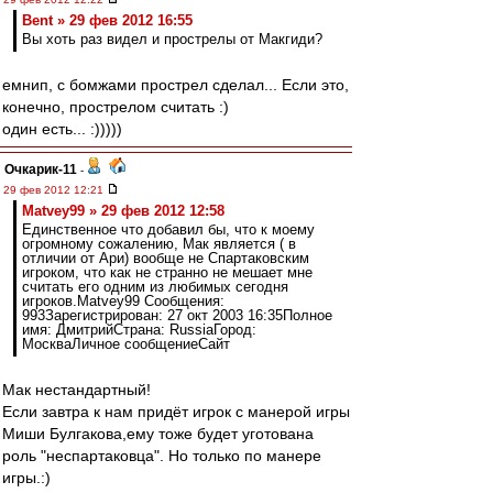
Bent » 29 фев 2012 16:55
Вы хоть раз видел и прострелы от Макгиди?
емнип, с бомжами прострел сделал... Если это,
конечно, прострелом считать :)
один есть... :)))))
Очкарик-11
-
29 фев 2012 12:21
Matvey99 » 29 фев 2012 12:58
Единственное что добавил бы, что к моему
огромному сожалению, Мак является ( в
отличии от Ари) вообще не Спартаковским
игроком, что как не странно не мешает мне
считать его одним из любимых сегодня
игроков.Matvey99 Сообщения:
993Зарегистрирован: 27 окт 2003 16:35Полное
имя: ДмитрийСтрана: RussiaГород:
МоскваЛичное сообщениеСайт
Мак нестандартный!
Если завтра к нам придёт игрок с манерой игры
Миши Булгакова,ему тоже будет уготована
роль "неспартаковца". Но только по манере
игры.:)