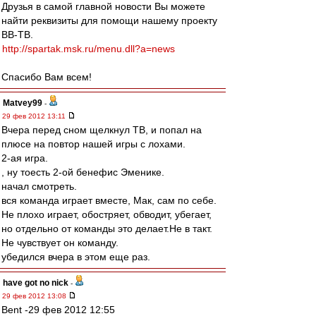
Друзья в самой главной новости Вы можете
найти реквизиты для помощи нашему проекту
ВВ-ТВ.
http://spartak.msk.ru/menu.dll?a=news
Спасибо Вам всем!
Matvey99
-
29 фев 2012 13:11
Вчера перед сном щелкнул ТВ, и попал на
плюсе на повтор нашей игры с лохами.
2-ая игра.
, ну тоесть 2-ой бенефис Эменике.
начал смотреть.
вся команда играет вместе, Мак, сам по себе.
Не плохо играет, обостряет, обводит, убегает,
но отдельно от команды это делает.Не в такт.
Не чувствует он команду.
убедился вчера в этом еще раз.
have got no nick
-
29 фев 2012 13:08
Bent -29 фев 2012 12:55