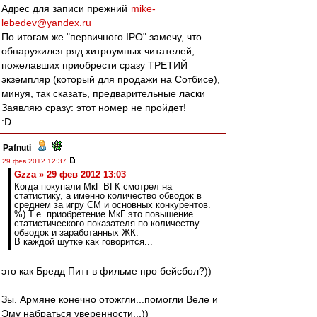
Адрес для записи прежний
mike-
lebedev@yandex.ru
По итогам же "первичного IPO" замечу, что
обнаружился ряд хитроумных читателей,
пожелавших приобрести сразу ТРЕТИЙ
экземпляр (который для продажи на Сотбисе),
минуя, так сказать, предварительные ласки
Заявляю сразу: этот номер не пройдет!
:D
Pafnuti
-
29 фев 2012 12:37
Gzza » 29 фев 2012 13:03
Когда покупали МкГ ВГК смотрел на
статистику, а именно количество обводок в
среднем за игру СМ и основных конкурентов.
%) Т.е. приобретение МкГ это повышение
статистического показателя по количеству
обводок и заработанных ЖК.
В каждой шутке как говорится...
это как Бредд Питт в фильме про бейсбол?))
Зы. Армяне конечно отожгли...помогли Веле и
Эму набраться уверенности...))