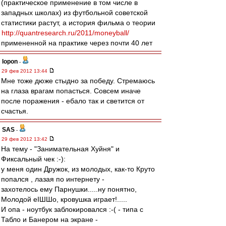
(практическое применение в том числе в
западных школах) из футбольной советской
статистики растут, а история фильма о теории
http://quantresearch.ru/2011/moneyball/
примененной на практике через почти 40 лет
lopon
-
29 фев 2012 13:44
Мне тоже дюже стыдно за победу. Стремаюсь
на глаза врагам попасться. Совсем иначе
после поражения - ебало так и светится от
счастья.
SAS
-
29 фев 2012 13:42
На тему - "Занимательная Хуйня" и
Фиксальный чек :-):
у меня один Дружок, из молодых, как-то Круто
попался , лазая по интернету -
захотелось ему Парнушки.....ну понятно,
Молодой еIШШо, кровушка играет!.....
И опа - ноутбук заблокировался :-( - типа с
Табло и Банером на экране -