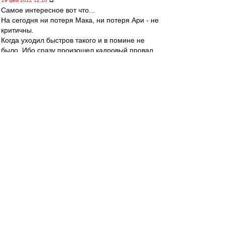
29 фев 2012 12:10
Самое интересное вот что...
На сегодня ни потеря Мака, ни потеря Ари - не
критичны.
Когда уходил быстров такого и в помине не
было. Ибо сразу произошел кадровый провал
на фланге
Matvey99
-
29 фев 2012 12:09
Gzza
,
------------------
Я бы такой хуйни не сочинил даже если мене
укол героина, дозой близкой к смертельной,
сделали прямо в голову.
StuG 40 Ausf F/8
-
29 фев 2012 12:09
Matvey99
,
Валера Глушаков и Бабкен Меликян играли и
за "Спартак", и за "Котайк".
Torero_rw
-
29 фев 2012 12:08