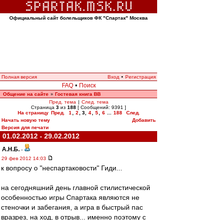
Официальный сайт болельщиков ФК "Спартак" Москва
Полная версия
Вход
•
Регистрация
FAQ
•
Поиск
Общение на сайте
Гостевая книга ВВ
»
Пред. тема
|
След. тема
Страница
3
из
188
[ Сообщений: 9391 ]
На страницу
Пред.
1
,
2
,
3
,
4
,
5
,
6
...
188
След.
Начать новую тему
Добавить
Версия для печати
01.02.2012 - 29.02.2012
А.Н.Б.
-
29 фев 2012 14:03
к вопросу о "неспартаковости" Гиди...
на сегодняшний день главной стилистической
особенностью игры Спартака являются не
стеночки и забегания, а игра в быстрый пас
вразрез, на ход, в отрыв... именно поэтому с