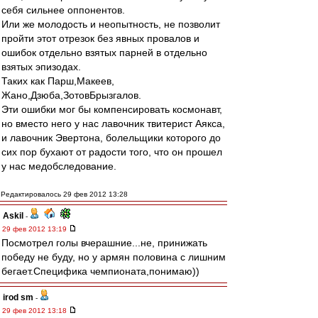
себя сильнее оппонентов.
Или же молодость и неопытность, не позволит
пройти этот отрезок без явных провалов и
ошибок отдельно взятых парней в отдельно
взятых эпизодах.
Таких как Парш,Макеев,
Жано,Дзюба,ЗотовБрызгалов.
Эти ошибки мог бы компенсировать космонавт,
но вместо него у нас лавочник твитерист Аякса,
и лавочник Эвертона, болельщики которого до
сих пор бухают от радости того, что он прошел
у нас медобследование.
Редактировалось 29 фев 2012 13:28
Askil
-
29 фев 2012 13:19
Посмотрел голы вчерашние...не, принижать
победу не буду, но у армян половина с лишним
бегает.Специфика чемпионата,понимаю))
irod sm
-
29 фев 2012 13:18