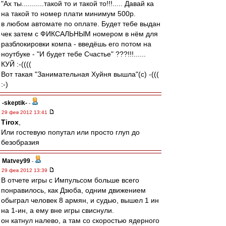
"Ах ты...........такой то и такой то!!!..... Давай ка
на такой то номер плати минимум 500р.
в любом автомате по оплате. Будет тебе выдан
чек затем с ФИКСАЛЬНЫМ номером в нём для
разблокировки компа - введёшь его потом на
ноутбуке - "И будет тебе Счастье" ???!!!......
КУЙ :-((((
Вот такая "Занимательная Хуйня вышла"(c) -(((
:-)
-skeptik-
-
29 фев 2012 13:41
Tirox
,
Или гостевую попутал или просто глуп до
безобразия
Matvey99
-
29 фев 2012 13:39
В отчете игры с Импульсом больше всего
понравилось, как Дзюба, одним движением
обыграл человек 8 армян, и судью, вышел 1 ин
на 1-ин, а ему вне игры свиснули.
он катнул налево, а там со скоростью ядерного