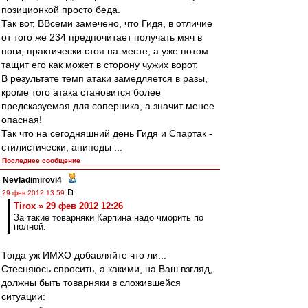
позиционкой просто беда.
Так вот, ВВсеми замечено, что Гидя, в отличие
от того же 234 предпочитает получать мяч в
ноги, практически стоя на месте, а уже потом
тащит его как может в сторону чужих ворот.
В результате темп атаки замедляется в разы,
кроме того атака становится более
предсказуемая для соперника, а значит менее
опасная!
Так что на сегодняшний день Гидя и Спартак -
стилистически, аниподы ...
Последнее сообщение
Nevladimirovi4
-
29 фев 2012 13:59
Tirox » 29 фев 2012 12:26
За такие товарняки Карпина надо чморить по
полной.
Тогда уж ИМХО добавляйте что ли...
Стесняюсь спросить, а какими, на Ваш взгляд,
должны быть товарняки в сложившейся
ситуации: