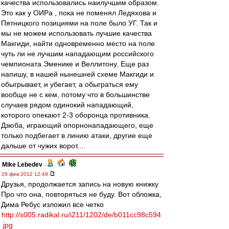
качества использовались наилучшим образом.
Это как у ОИРа , пока не поменял Ледяхова и
Пятницкого позициями на поле было УГ. Так и
мы не можем использовать лучшие качества
Макгиди, найти одновременно место на поле
чуть ли не лучшим нападающим российского
чемпионата Эменике и Веллитону. Еще раз
напишу, в нашей нынешней схеме Макгиди и
обыгрывает, и убегает, а обыграться ему
вообще не с кем, потому что в большинстве
случаев рядом одинокий нападающий,
которого опекают 2-3 оборонца противника.
Дзюба, играющий опорнонападающего, еще
только подбегает в линию атаки, другие еще
дальше от чужих ворот....
Mike Lebedev
-
29 фев 2012 12:49
Друзья, продолжается запись на новую книжку
Про что она, повторяться не буду. Вот обложка,
Дима Ребус изложил все четко
http://s005.radikal.ru/i211/1202/de/b011cc98c594
.jpg