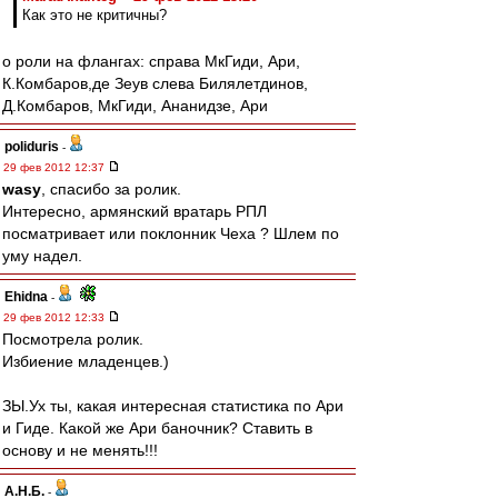
Как это не критичны?
о роли на флангах: справа МкГиди, Ари,
К.Комбаров,де Зеув слева Билялетдинов,
Д.Комбаров, МкГиди, Ананидзе, Ари
poliduris
-
29 фев 2012 12:37
wasy
, спасибо за ролик.
Интересно, армянский вратарь РПЛ
посматривает или поклонник Чеха ? Шлем по
уму надел.
Ehidna
-
29 фев 2012 12:33
Посмотрела ролик.
Избиение младенцев.)
ЗЫ.Ух ты, какая интересная статистика по Ари
и Гиде. Какой же Ари баночник? Ставить в
основу и не менять!!!
А.Н.Б.
-