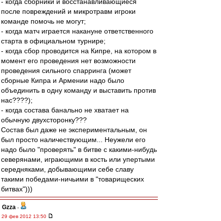
- когда сборники и восстанавливающиеся
после повреждений и микротравм игроки
команде помочь не могут;
- когда матч играется накануне ответственного
старта в официальном турнире;
- когда сбор проводится на Кипре, на котором в
момент его проведения нет возможности
проведения сильного спарринга (может
сборные Кипра и Армении надо было
объединить в одну команду и выставить против
нас????);
- когда состава банально не хватает на
обычную двухсторонку???
Состав был даже не экспериментальным, он
был просто наличествующим... Неужели его
надо было "проверять" в битве с какими-нибудь
северянами, играющими в кость или упертыми
середняками, добывающими себе славу
такими победами-ничьими в "товарищеских
битвах")))
Gzza
-
29 фев 2012 13:50