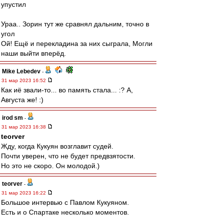
упустил
Ураа.. Зорин тут же сравнял дальним, точно в
угол
Ой! Ещё и перекладина за них сыграла, Могли
наши выйти вперёд.
Mike Lebedev
-
31 мар 2023 16:52
Как иё звали-то... во память стала... :? А,
Августа же! :)
irod sm
-
31 мар 2023 16:38
teorver
Жду, когда Кукуян возглавит судей.
Почти уверен, что не будет предвзятости.
Но это не скоро. Он молодой.)
teorver
-
31 мар 2023 16:22
Большое интервью с Павлом Кукуяном.
Есть и о Спартаке несколько моментов.