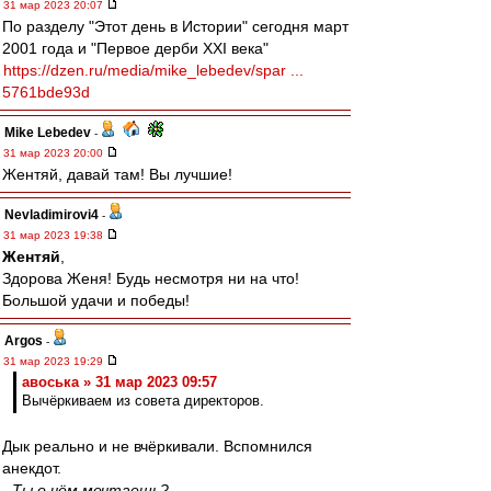
31 мар 2023 20:07
По разделу "Этот день в Истории" сегодня март
2001 года и "Первое дерби XXI века"
https://dzen.ru/media/mike_lebedev/spar ...
5761bde93d
Mike Lebedev
-
31 мар 2023 20:00
Жентяй, давай там! Вы лучшие!
Nevladimirovi4
-
31 мар 2023 19:38
Жентяй
,
Здорова Женя! Будь несмотря ни на что!
Большой удачи и победы!
Argos
-
31 мар 2023 19:29
авоська » 31 мар 2023 09:57
Вычёркиваем из совета директоров.
Дык реально и не вчёркивали. Вспомнился
анекдот.
- Ты о чём мечтаешь?