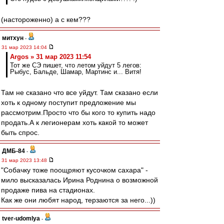
(настороженно) а с кем???
митхун
-
31 мар 2023 14:04
Argos » 31 мар 2023 11:54
Тот же СЭ пишет, что летом уйдут 5 легов:
Рыбус, Бальде, Шамар, Мартинс и... Витя!
Там не сказано что все уйдут. Там сказано если
хоть к одному поступит предложение мы
рассмотрим.Просто что бы кого то купить надо
продать.А к легионерам хоть какой то может
быть спрос.
ДМБ-84
-
31 мар 2023 13:48
"Собачку тоже поощряют кусочком сахара" -
мило высказалась Ирина Роднина о возможной
продаже пива на стадионах.
Как же они любят народ, терзаются за него...))
tver-udomlya
-