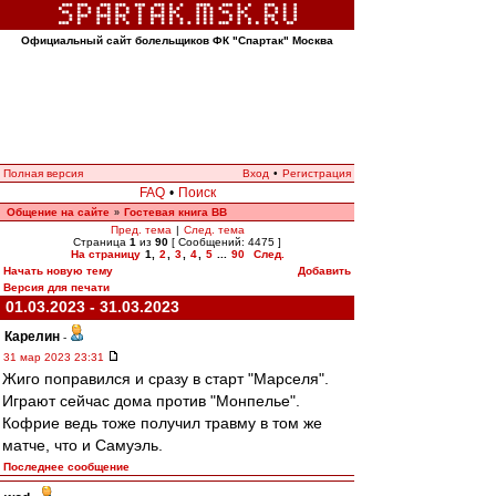
Официальный сайт болельщиков ФК "Спартак" Москва
Полная версия
Вход
•
Регистрация
FAQ
•
Поиск
Общение на сайте
Гостевая книга ВВ
»
Пред. тема
|
След. тема
Страница
1
из
90
[ Сообщений: 4475 ]
На страницу
1
,
2
,
3
,
4
,
5
...
90
След.
Начать новую тему
Добавить
Версия для печати
01.03.2023 - 31.03.2023
Карелин
-
31 мар 2023 23:31
Жиго поправился и сразу в старт "Марселя".
Играют сейчас дома против "Монпелье".
Кофрие ведь тоже получил травму в том же
матче, что и Самуэль.
Последнее сообщение