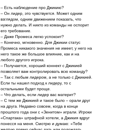
– Есть наблюдение про Джикию?
– Он лидер, это чувствуется. Может одним
взглядом, одним движением показать, что
нужно делать. И никто из команды не оспорит
его требование.
– Даже Промеса легко успокоит?
– Конечно, мгновенно. Для Джикии статус
Промеса никакого значения не имеет, у него на
него такое же большое влияние, как и на
любого другого игрока.
– Получается, хороший коннект с Джикией
позволяет вам контролировать всю команду?
– Так с любым лидером, а не только с Джикией.
Если ты нашел подход к лидеру, то с
остальными будет проще.
– Что делать, если лидер вас материт?
– С тем же Джикией и такое было – орали друг
на друга. Недавно совсем, когда в конце
прошлого года они с «Зенитом» играли. Игроки
«Спартака» штрафной хотели, а Джикия вдруг
понесся на меня. Смотрю и думаю: «Тебе
желтую прямо сейчас дать или подождать