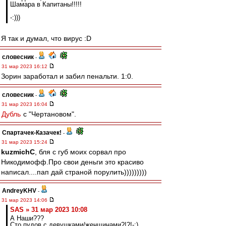
Шамара в Капитаны!!!!!
-:)))
Я так и думал, что вирус :D
словесник
-
31 мар 2023 16:12
Зорин заработал и забил пенальти. 1:0.
словесник
-
31 мар 2023 16:04
Дубль
с "Чертановом".
Спартачек-Казачек!
-
31 мар 2023 15:24
kuzmichC
, бля с губ моих сорвал про
Никодимофф.Про свои деньги это красиво
написал....пап дай страной порулить)))))))))
AndreyKHV
-
31 мар 2023 14:06
SAS » 31 мар 2023 10:08
А Наши???
Сто пудов с девушками/женщинами?!?!-:)