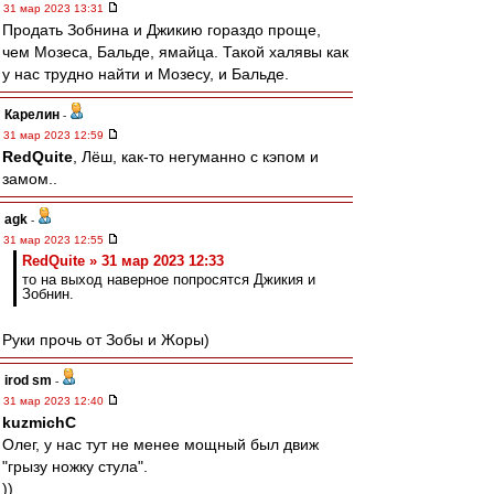
31 мар 2023 13:31
Продать Зобнина и Джикию гораздо проще,
чем Мозеса, Бальде, ямайца. Такой халявы как
у нас трудно найти и Мозесу, и Бальде.
Карелин
-
31 мар 2023 12:59
RedQuite
, Лёш, как-то негуманно с кэпом и
замом..
agk
-
31 мар 2023 12:55
RedQuite » 31 мар 2023 12:33
то на выход наверное попросятся Джикия и
Зобнин.
Руки прочь от Зобы и Жоры)
irod sm
-
31 мар 2023 12:40
kuzmichC
Олег, у нас тут не менее мощный был движ
"грызу ножку стула".
))