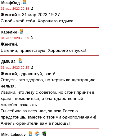
МосфОлд
-
31 мар 2023 20:38
Жентяй
» 31 мар 2023 19:27
С побывкой тебя. Хорошего отдыха.
Карелин
-
31 мар 2023 20:25
Жентяй
,
Евгений, приветствую. Хорошего отпуска!
ДМБ-84
-
31 мар 2023 20:25
Жентяй
, здравствуй, воин!
Отпуск - это здорово, но терять концентрацию
нельзя.
Извини, что лезу с советом, но стоит прийти в
храм - помолиться, и благодарственный
молебен заказать.
Ты сейчас за всех нас, за всю Россию
предстоишь, вместе с твоими однополчанами!
Ангелы-хранители вам в помощь!
Mike Lebedev
-