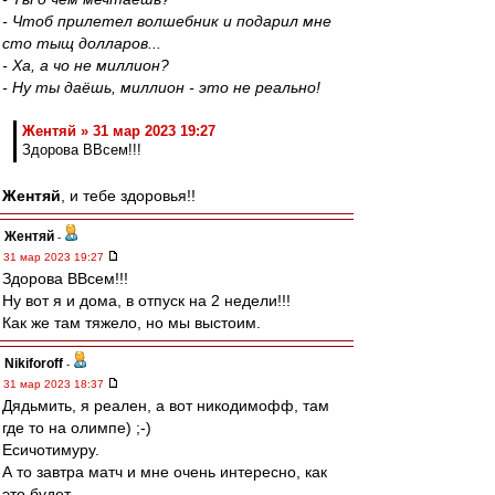
- Чтоб прилетел волшебник и подарил мне
сто тыщ долларов...
- Ха, а чо не миллион?
- Ну ты даёшь, миллион - это не реально!
Жентяй » 31 мар 2023 19:27
Здорова ВВсем!!!
Жентяй
, и тебе здоровья!!
Жентяй
-
31 мар 2023 19:27
Здорова ВВсем!!!
Ну вот я и дома, в отпуск на 2 недели!!!
Как же там тяжело, но мы выстоим.
Nikiforoff
-
31 мар 2023 18:37
Дядьмить, я реален, а вот никодимофф, там
где то на олимпе) ;-)
Есичотимуру.
А то завтра матч и мне очень интересно, как
это будет.