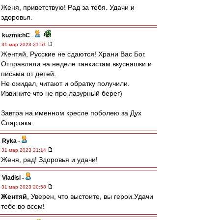
Женя, приветствую! Рад за тебя. Удачи и
здоровья.
kuzmichC
-
31 мар 2023 21:51
Жентяй, Русские не сдаются! Храни Вас Бог.
Отправляли на неделе танкистам вкусняшки и
письма от детей.
Не ожидал, читают и обратку получили.
Извините что не про лазурный берег)
Завтра на именном кресле поболею за Дух
Спартака.
Ryka
-
31 мар 2023 21:14
Женя, рад! Здоровья и удачи!
Vladisl
-
31 мар 2023 20:58
Жентяй
, Уверен, что выстоите, вы герои.Удачи
тебе во всем!