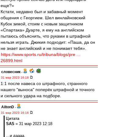
еще?»
Кстати, недавно был и забавный момент
общения с Георгием. Шел винлайновский
Кубок зимой, стоим с новым защитником
«Спартака» Дуарте, я ему на английском
пытаюсь объяснить, что руками в штрафной
нельзя играть. Джикия подходит: «Паша, да он
не знает английский и не понимает тебя».
https://www.sports.ru/tribuna/blogs/pre ...
26899.html
словесник
-
31 мар 2023 16:18
1:1 после навеса со штрафного, странного
нашего "выноса" поперёк штрафной и точного
и сильного удара на подборе.
AiltonD
-
31 мар 2023 16:16
Цитата
SAS
» 31 мар 2023 12:18
...и даааа,