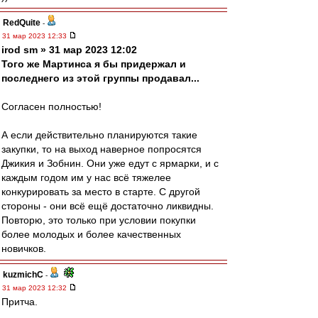
RedQuite
-
31 мар 2023 12:33
irod sm » 31 мар 2023 12:02
Того же Мартинса я бы придержал и
последнего из этой группы продавал...
Согласен полностью!
А если действительно планируются такие
закупки, то на выход наверное попросятся
Джикия и Зобнин. Они уже едут с ярмарки, и с
каждым годом им у нас всё тяжелее
конкурировать за место в старте. С другой
стороны - они всё ещё достаточно ликвидны.
Повторю, это только при условии покупки
более молодых и более качественных
новичков.
kuzmichC
-
31 мар 2023 12:32
Притча.
Курю темы на форуме Тойоты Хайлендера,не