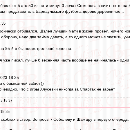
обавляют 5.это 50.из пяти минут 3 лечат Семенова значит глето на 
аша представитель Барнаульского футбола.дерево деревянное...
:35
роически отбивался, Шэлея лучший матч в жизни провёл, ничего нов
 оборону, надо два тайма давить, а то одного может не хватить, 
 на 95-й я бы посмотрел ещё конечно.
 я уже писал, лучше б весенняя часть вообще не начиналась - одни
 2023 18:35
 с бамжатней забил ))
очевидно, что с игры Хлусевич никогда за Спартак не забьёт
3 18:37
 18:35
 В скобках в створ. Вопросы к Соболеву и Шамару в первую очередь