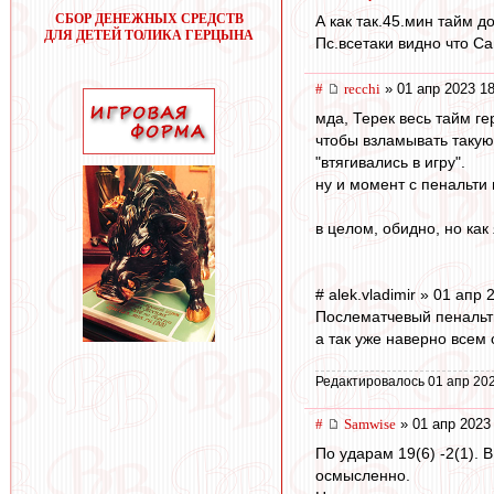
СБОР ДЕНЕЖНЫХ СРЕДСТВ
А как так.45.мин тайм д
ДЛЯ ДЕТЕЙ ТОЛИКА ГЕРЦЫНА
Пс.всетаки видно что С
#
recchi
» 01 апр 2023 18
мда, Терек весь тайм ге
чтобы взламывать такую
"втягивались в игру".
ну и момент с пенальти
в целом, обидно, но как
# alek.vladimir » 01 апр
Послематчевый пенальти
а так уже наверно всем 
Редактировалось 01 апр 202
#
Samwise
» 01 апр 2023
По ударам 19(6) -2(1).
осмысленно.