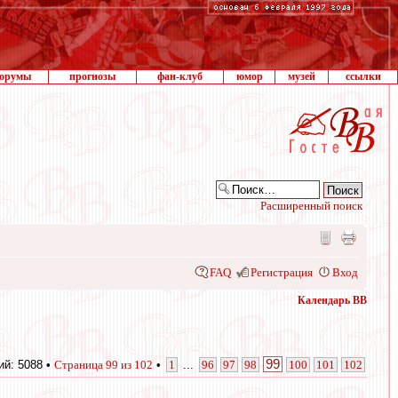
орумы
прогнозы
фан-клуб
юмор
музей
ссылки
Расширенный поиск
FAQ
Регистрация
Вход
Календарь ВВ
99
й: 5088 •
Страница
99
из
102
•
1
...
96
97
98
100
101
102