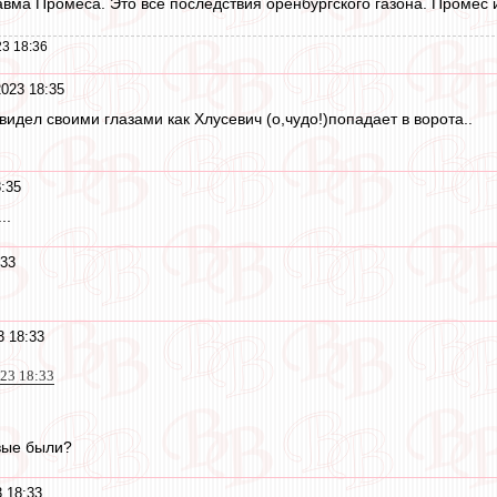
авма Промеса. Это все последствия оренбургского газона. Промес 
3 18:36
2023 18:35
о видел своими глазами как Хлусевич (о,чудо!)попадает в ворота..
:35
..
:33
3 18:33
023 18:33
вые были?
 18:33