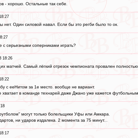
ов - хорошо. Остальные так себе.
18:27
 нет. Один силовой навал. Если бы это регби было то ок.
8:27
ше с серьезными соперниками играть?
3 18:26
х матчей. Самый лёгкий отрезок чемпионата провален полностью
18:22
бу с ееНитом за 1е место. вообще не вариант.
не хватает в команде технарей.даже Джано уже кажется футбольным 
:18
футболом" могут только болельщики Уфы или Амкара.
артов, ни ударов издалека. 2 момента за 75 минут...
18:17