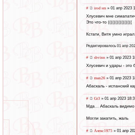
#
irod sm
» 01 апр 2023 
Хлусевич мне симапатич
Это что-то ((((((((((((((((
Кстати, Витя умно играл
Редактировалось 01 апр 202
#
sbvinn
» 01 апр 2023 1
Хлусевич и удары - это 
#
man26
» 01 апр 2023 1
Абаскаль - испанский ка
#
Gt3
» 01 апр 2023 18:3
Мда… Абаскаль видимо в
Могли закатить, жаль
#
Алекс1975
» 01 апр 20