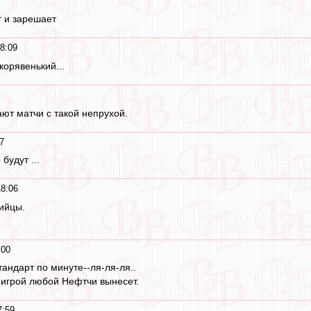
 и зарешает
8:09
корявенький...
ют матчи с такой непрухой.
7
будут ...
18:06
ийцы.
:00
тандарт по минуте--ля-ля-ля..
 игрой любой Нефтчи вынесет.
7:59