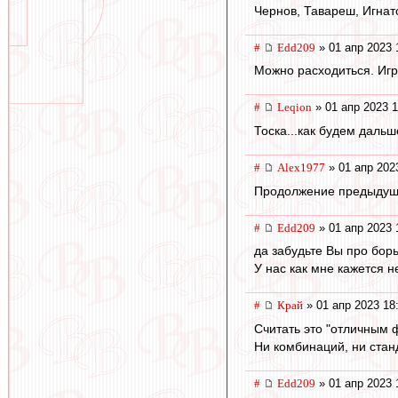
Чернов, Тавареш, Игнат
#
Edd209
» 01 апр 2023 
Можно расходиться. Игры
#
Leqion
» 01 апр 2023 1
Тоска...как будем даль
#
Alex1977
» 01 апр 202
Продолжение предыдущи
#
Edd209
» 01 апр 2023 
да забудьте Вы про борь
У нас как мне кажется 
#
Край
» 01 апр 2023 18
Считать это "отличным 
Ни комбинаций, ни станд
#
Edd209
» 01 апр 2023 