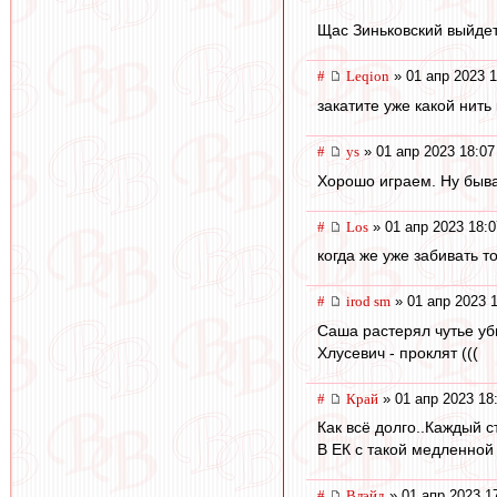
Щас Зиньковский выйдет
#
Leqion
» 01 апр 2023 1
закатите уже какой нить 
#
ys
» 01 апр 2023 18:07
Хорошо играем. Ну быва
#
Los
» 01 апр 2023 18:0
когда же уже забивать то 
#
irod sm
» 01 апр 2023 
Саша растерял чутье уб
Хлусевич - проклят (((
#
Край
» 01 апр 2023 18
Как всё долго..Каждый с
В ЕК с такой медленной
#
Влэйд
» 01 апр 2023 1