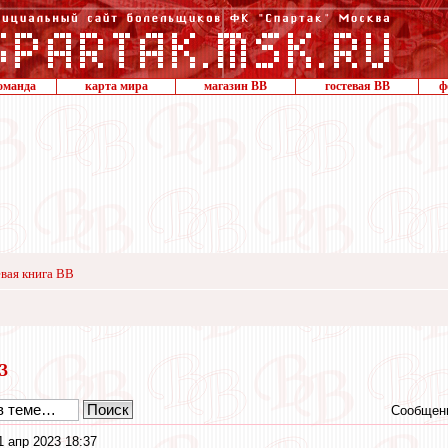
оманда
карта мира
магазин ВВ
гостевая ВВ
ф
вая книга ВВ
23
Сообщени
1 апр 2023 18:37