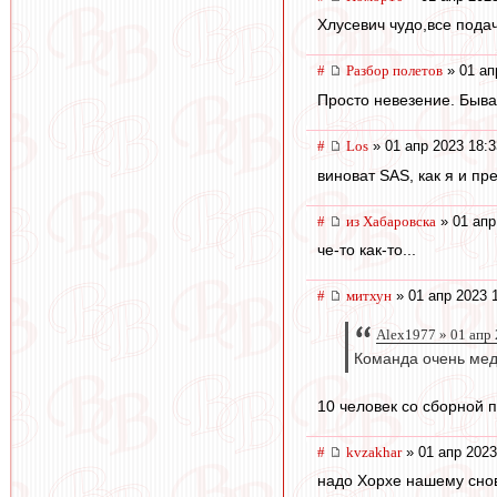
Хлусевич чудо,все пода
#
Разбор полетов
» 01 ап
Просто невезение. Быва
#
Los
» 01 апр 2023 18:3
виноват SAS, как я и пре
#
из Хабаровска
» 01 апр
че-то как-то...
#
митхун
» 01 апр 2023 
Alex1977 » 01 апр
Команда очень мед
10 человек со сборной 
#
kvzakhar
» 01 апр 2023
надо Хорхе нашему снова