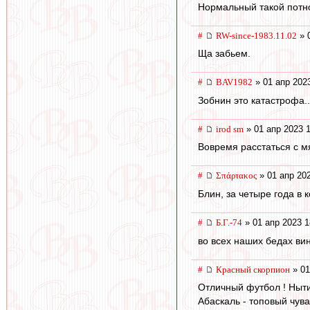
Нормальный такой потн
#
RW-since-1983.11.02
» 
Ща забьем.
#
BAV1982
» 01 апр 202
Зобнин это катастрофа..
#
irod sm
» 01 апр 2023 
Вовремя расстаться с мя
#
Σπάρτακος
» 01 апр 20
Блин, за четыре года в
#
Б.Г.-74
» 01 апр 2023 1
во всех наших бедах ви
#
Красный скорпион
» 01
Отличный футбол ! Ныти
Абаскаль - топовый чува