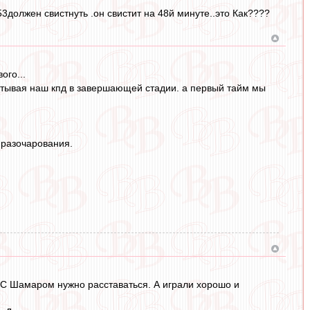
53должен свистнуть .он свистит на 48й минуте..это Как????
ого...
учитывая наш кпд в завершающей стадии. а первый тайм мы
 разочарования.
. С Шамаром нужно расставаться. А играли хорошо и