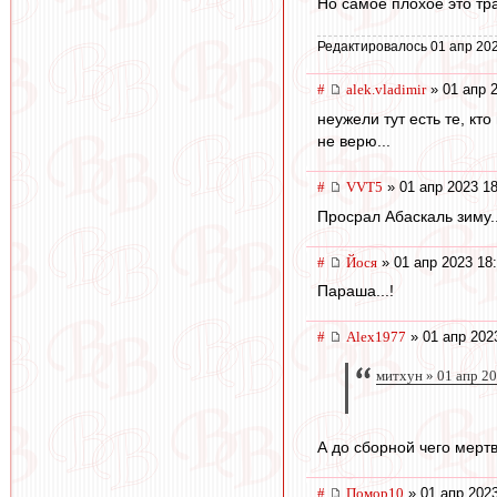
Но самое плохое это тр
Редактировалось 01 апр 202
#
alek.vladimir
» 01 апр 
неужели тут есть те, кт
не верю...
#
VVT5
» 01 апр 2023 18
Просрал Абаскаль зиму..
#
Йося
» 01 апр 2023 18
Параша...!
#
Alex1977
» 01 апр 202
митхун » 01 апр 2
А до сборной чего мерт
#
Помор10
» 01 апр 2023