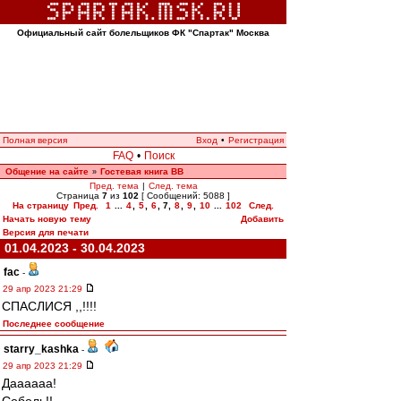
Официальный сайт болельщиков ФК "Спартак" Москва
Полная версия
Вход
•
Регистрация
FAQ
•
Поиск
Общение на сайте
Гостевая книга ВВ
»
Пред. тема
|
След. тема
Страница
7
из
102
[ Сообщений: 5088 ]
На страницу
Пред.
1
...
4
,
5
,
6
,
7
,
8
,
9
,
10
...
102
След.
Начать новую тему
Добавить
Версия для печати
01.04.2023 - 30.04.2023
fac
-
29 апр 2023 21:29
СПАСЛИСЯ ,,!!!!
Последнее сообщение
starry_kashka
-
29 апр 2023 21:29
Даааааа!