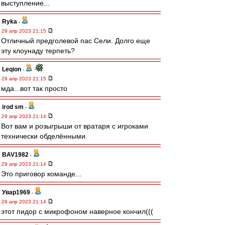
выступление...
Ryka
-
29 апр 2023 21:15
Отличный предголевой пас Сели. Долго еще
эту клоунаду терпеть?
Leqion
-
29 апр 2023 21:15
мда...вот так просто
irod sm
-
29 апр 2023 21:14
Вот вам и розыгрыши от вратаря с игроками
технически обделёнными.
BAV1982
-
29 апр 2023 21:14
Это приговор команде...
Увар1969
-
29 апр 2023 21:14
этот пидор с микрофоном наверное кончил(((