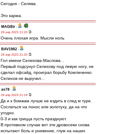
Сегодня - Селява.
Это карма.
MAGi$tr
-
29 апр 2023 21:20
Очень плохая игра. Мысли ноль
BAV1982
-
29 апр 2023 21:20
Гол имени Селихова-Маслова...
Первый подсунул Селихову под левую ногу, не
сделал офсайд, проиграл борьбу Комличенко.
Селихов не выручил...
as78
-
29 апр 2023 21:19
Да и к бомжам лучше не ездить в след м туре.
Сослаться на понос или золотуху, да на что
угодно.
0-3 и как грицца пусть празднуют.
В противном случае вот эти дровосеки снова
испытают боль и унижение, глум на наших