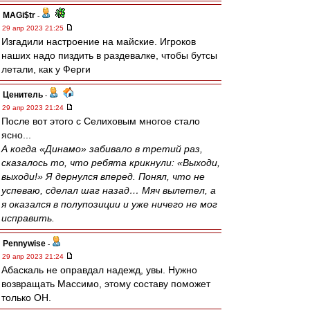
MAGi$tr
-
29 апр 2023 21:25
Изгадили настроение на майские. Игроков
наших надо пиздить в раздевалке, чтобы бутсы
летали, как у Ферги
Ценитель
-
29 апр 2023 21:24
После вот этого с Селиховым многое стало
ясно...
А когда «Динамо» забивало в третий раз,
сказалось то, что ребята крикнули: «Выходи,
выходи!» Я дернулся вперед. Понял, что не
успеваю, сделал шаг назад… Мяч вылетел, а
я оказался в полупозиции и уже ничего не мог
исправить.
Pennywise
-
29 апр 2023 21:24
Абаскаль не оправдал надежд, увы. Нужно
возвращать Массимо, этому составу поможет
только ОН.