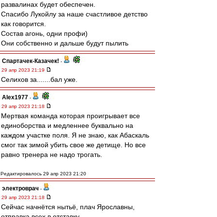
развалинах будет обеспечен.
Спасибо Лукойлу за наше счастливое детство
как говорится.
Состав агонь, одни профи)
Они собственно и дальше будут пылить
Спартачек-Казачек!
-
29 апр 2023 21:19
Селихов за.......бал уже.
Alex1977
-
29 апр 2023 21:18
Мертвая команда которая проигрывает все
единоборства и медленнее буквально на
каждом участке поля. Я не знаю, как Абаскаль
смог так зимой убить свое же детище. Но все
равно тренера не надо трогать.
Редактировалось 29 апр 2023 21:20
электроврач
-
29 апр 2023 21:18
Сейчас начнётся нытьё, плач Ярославны,
отправка всех в отставку.