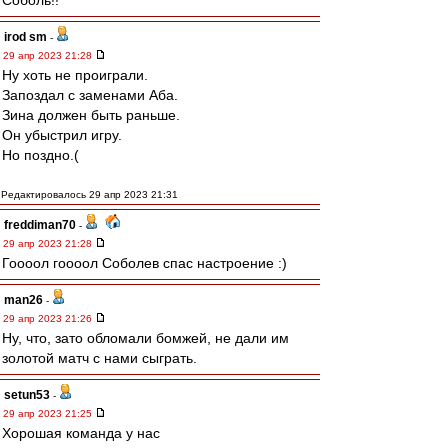
Соболь!!
irod sm
-
29 апр 2023 21:28
Ну хоть не проиграли.
Запоздал с заменами Аба.
Зина должен быть раньше.
Он убыстрил игру.
Но поздно.(
Редактировалось 29 апр 2023 21:31
freddiman70
-
29 апр 2023 21:28
Гоооол гоооол Соболев спас настроение :)
man26
-
29 апр 2023 21:26
Ну, что, зато обломали бомжей, не дали им
золотой матч с нами сыграть.
setun53
-
29 апр 2023 21:25
Хорошая команда у нас