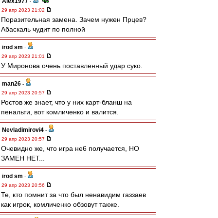
Alex1977
-
29 апр 2023 21:02
Поразительная замена. Зачем нужен Прцев?
Абаскаль чудит по полной
irod sm
-
29 апр 2023 21:01
У Миронова очень поставленный удар суко.
man26
-
29 апр 2023 20:57
Ростов же знает, что у них карт-бланш на
пенальти, вот комличенко и валится.
Nevladimirovi4
-
29 апр 2023 20:57
Очевидно же, что игра не6 получается, НО
ЗАМЕН НЕТ...
irod sm
-
29 апр 2023 20:56
Те, кто помнит за что был ненавидим газзаев
как игрок, комличенко обзовут также.