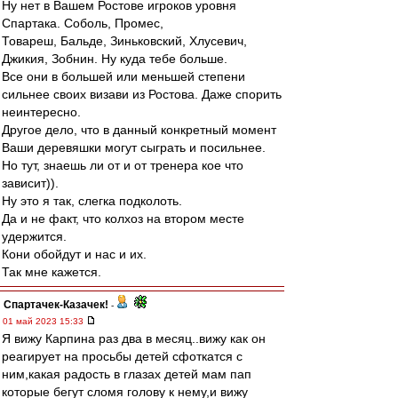
Ну нет в Вашем Ростове игроков уровня
Спартака. Соболь, Промес,
Товареш, Бальде, Зиньковский, Хлусевич,
Джикия, Зобнин. Ну куда тебе больше.
Все они в большей или меньшей степени
сильнее своих визави из Ростова. Даже спорить
неинтересно.
Другое дело, что в данный конкретный момент
Ваши деревяшки могут сыграть и посильнее.
Но тут, знаешь ли от и от тренера кое что
зависит)).
Ну это я так, слегка подколоть.
Да и не факт, что колхоз на втором месте
удержится.
Кони обойдут и нас и их.
Так мне кажется.
Спартачек-Казачек!
-
01 май 2023 15:33
Я вижу Карпина раз два в месяц..вижу как он
реагирует на просьбы детей сфоткатся с
ним,какая радость в глазах детей мам пап
которые бегут сломя голову к нему,и вижу