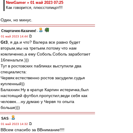
NewGamer » 01 май 2023 07:25
Как говорится, плюсстопицот!!!
Один, но минус.
Спартачек-Казачек!
-
01 май 2023 14:44
Gt3
, я да.и что? Валера все равно будет
вторым,мы на третьем.потому что нам
комличенко,а ему Соболь.Соболь заработает
16пенальти.)))
Тут в ростовских пабликах выступили два
специалиста:
Червяк:естественно ростов засудили.судья
купленный))
Балахнин:Ну в кратце Карпин истеричка,был
настоящий футбол.пропустил,веди себя как
человек....ну думаю у Червя то опыта
больше)))
SAS
-
01 май 2023 14:32
ВВсем спасибо за ВВнимание!!!!