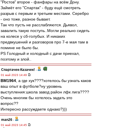
"Ростов" второе - фанфары на всём Дону.
Займёт его "Спартак" - буду ещё смотреть
разрыв с первым и третьим местами. Серебро
- оно тоже, разное бывает.
Так что пусть не расслабляются. Дьявол,
завалить такую поступь..Могли реально сидеть
на колесе у сб-голубых. И никаких
предвкушений и разговоров про 7-е мая там в
помине не было бы.
PS Голодный и холодный с дачи приехал,
поэтому и злой..
Спартачек-Казачек!
-
01 май 2023 14:49
BM1964
, а где хук????хотелось бы узнать каков
ваш опыт в футболе?ну уровень
выступления:школа завод район лфк лига????
Очень многим бы хотелось задать это
вопрос??
Интересно рассуждаете однако?)))
man26
-
01 май 2023 14:45