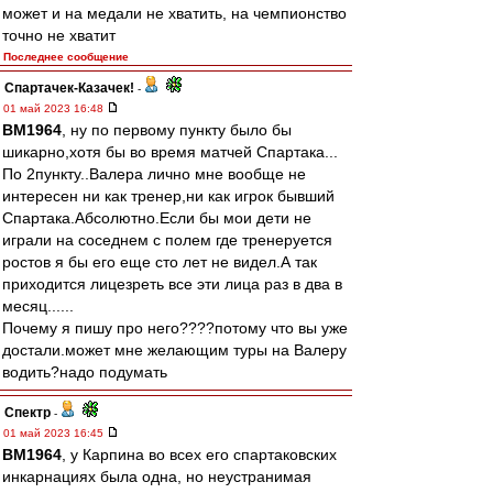
может и на медали не хватить, на чемпионство
точно не хватит
Последнее сообщение
Спартачек-Казачек!
-
01 май 2023 16:48
BM1964
, ну по первому пункту было бы
шикарно,хотя бы во время матчей Спартака...
По 2пункту..Валера лично мне вообще не
интересен ни как тренер,ни как игрок бывший
Спартака.Абсолютно.Если бы мои дети не
играли на соседнем с полем где тренеруется
ростов я бы его еще сто лет не видел.А так
приходится лицезреть все эти лица раз в два в
месяц......
Почему я пишу про него????потому что вы уже
достали.может мне желающим туры на Валеру
водить?надо подумать
Спектр
-
01 май 2023 16:45
BM1964
, у Карпина во всех его спартаковских
инкарнациях была одна, но неустранимая