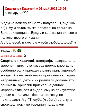
Спартачек-Казачек! » 01 май 2023 15:54
а как другие???
А другие почему то не так популярны, видишь
ли)). Ну и потом ты же пристально только за
Валерой следишь. Вряд ли картошкин сильно в
полюсе твоего внимания.
А с Валерой, я смотрю у тебя любоффффь))))
Ehidna
-
01 май 2023 16:11
Спартачек-Казачек!
, автографы раздавать на
мероприятиях - это как раз нормальное дело,
особенно если приехал в ранге приглашенной
звезды. А в частной жизни приставать к людям
неправильно, дети и их родители должны это
понимать. Аршавин приехал на данное
мероприятие, вот и сидел, ему за присутствие
деньги заплатили - бесплатно звезд не
приглашают. А у ГТ клуба (любого) есть куча
своих дел помимо торчания на детском