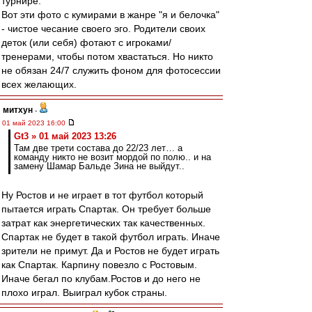
турнире.
Вот эти фото с кумирами в жанре "я и белочка"
- чистое чесание своего эго. Родители своих
деток (или себя) фотают с игроками/
тренерами, чтобы потом хвастаться. Но никто
не обязан 24/7 служить фоном для фотосессии
всех желающих.
митхун
-
01 май 2023 16:00
Gt3 » 01 май 2023 13:26
Там две трети состава до 22/23 лет… а
команду никто не возит мордой по полю.. и на
замену Шамар Бальде Зина не выйдут..
Ну Ростов и не играет в тот футбол который
пытается играть Спартак. Он требует больше
затрат как энергетических так качественных.
Спартак не будет в такой футбол играть. Иначе
зрители не примут. Да и Ростов не будет играть
как Спартак. Карпину повезло с Ростовым.
Иначе бегал по клубам.Ростов и до него не
плохо играл. Выиграл кубок страны.