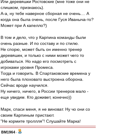
Или деревяшки Ростовские (мне тоже они не
слишком, признаюсь).
А-а, ну тебе наверное сборная не очень.... А
когда она была очень, после Гуся Иваныча-то?
Может при А капелло?)
В том и дело, что у Карпина команды были
очень разные. И по составу и по стилю.
Не спорю, может быть он именно тренер
деревяшек, и только с ними может чего то
добиваться. Но надо его посмотреть с
игроками уровня Промеса.
Тогда и говорить. В Спартаковские времена у
него была плоховато выстроена оборона.
Сейчас вроде научился.
Ну ничего, ничего, в России тренеров мало -
еще увидим. Кто доживет, конечно))
Марк, спаси меня, я не виноват. Ну чо они со
своим Карпиным пристают.
"Не кормите троллля"! Слушайте Марка!
BM1964
-