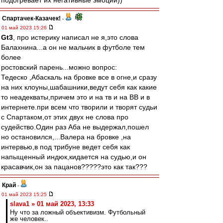
подогревает их негативные эмоции))
Спартачек-Казачек!
-
01 май 2023 15:26
Gt3
, про истерику написал не я,это слова
Балахнина...а он не мальчик в футболе тем
более
ростовский парень...можно вопрос:
Тедеско ,Абаскаль на бровке все в огне,и сразу
на них клоуны,шабашники,ведут себя как какие
то неадекваты,причем это и на тв и на ВВ и в
интернете.при всем что творили и творят судьи
с Спартаком,от этих двух не слова про
судейство.Один раз Аба не выдержал,пошел
но остановился,...Валера на бровке ,на
интервью,в под трибуне ведет себя как
напыщенный индюк,кидается на судью,и он
красавчик,он за пацанов?????это как так???
Край
-
01 май 2023 15:25
slava1 » 01 май 2023, 13:33
Ну что за ложный объективизм. Футбольный
же человек..