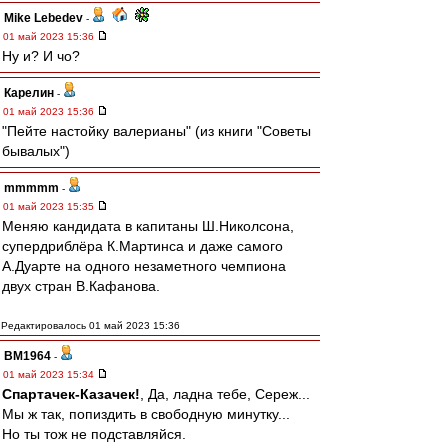
Mike Lebedev
-
01 май 2023 15:36
Ну и? И чо?
Карелин
-
01 май 2023 15:36
"Пейте настойку валерианы" (из книги "Советы
бывалых")
mmmmm
-
01 май 2023 15:35
Меняю кандидата в капитаны Ш.Николсона,
супердриблёра К.Мартинса и даже самого
А.Дуарте на одного незаметного чемпиона
двух стран В.Кафанова.
Редактировалось 01 май 2023 15:36
BM1964
-
01 май 2023 15:34
Спартачек-Казачек!
, Да, ладна тебе, Сереж...
Мы ж так, попиздить в свободную минутку...
Но ты тож не подставляйся.