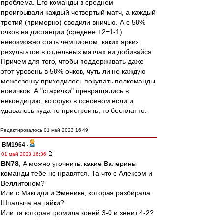
проблема. Его команды в среднем
проигрывали каждый четвертый матч, а каждый
третий (примерно) сводили вничью. А с 58%
очков на дистанции (среднее +2=1-1)
невозможно стать чемпионом, каких ярких
результатов в отдельных матчах ни добивайся.
Причем для того, чтобы поддерживать даже
этот уровень в 58% очков, чуть ли не каждую
межсезонку приходилось покупать полкоманды
новичков. А "старички" превращались в
некондицию, которую в основном если и
удавалось куда-то пристроить, то бесплатно.
Редактировалось 01 май 2023 16:49
BM1964
-
01 май 2023 16:36
BN78
, А можно уточнить: какие Валерины
команды тебе не нравятся. Та что с Алексом и
Веллитоном?
Или с Макгиди и Эменике, которая разбирала
Шпалыча на гайки?
Или та которая громила коней 3-0 и зенит 4-2?