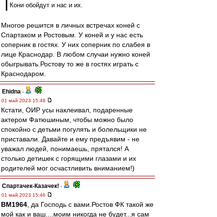
Кони обойдут и нас и их.
Многое решится в личных встречах коней с
Спартаком и Ростовым. У коней и у нас есть
соперник в гостях. У них соперник по слабея в
лице Краснодар. В любом случаи нужно коней
обыгрывать.Ростову то же в гостях играть с
Краснодаром.
Ehidna
-
01 май 2023 15:48
Кстати, ОИР усы наклеивал, подаренные
актером Фатюшиным, чтобы можно было
спокойно с детьми погулять и болельщики не
приставали. Давайте и ему предъявим - не
уважал людей, понимаешь, прятался! А
столько детишек с горящими глазами и их
родителей мог осчастливить вниманием!)
Спартачек-Казачек!
-
01 май 2023 15:46
BM1964
, да Господь с вами.Ростов ФК такой же
мой как и ваш....моим никогда не будет...я сам