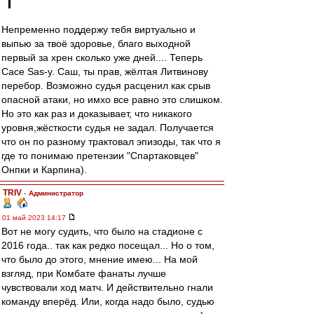
Непременно поддержу тебя виртуально и
выпью за твоё здоровье, благо выходной
первый за хрен сколько уже дней.... Теперь
Сасе Sas-у. Саш, ты прав, жёлтая Литвинову
перебор. Возможно судья расценил как срыв
опасной атаки, но имхо все равно это слишком.
Но это как раз и доказывает, что никакого
уровня,жёсткости судья не задал. Получается
что он по разному трактовал эпизоды, так что я
где то понимаю претензии "Спартаковцев"
Онпки и Карпина).
TRIV
-
Администратор
01 май 2023 14:17
Вот не могу судить, что было на стадионе с
2016 года.. так как редко посещал... Но о том,
что было до этого, мнение имею... На мой
взгляд, при Комбате фанаты лучше
чувствовали ход матч. И действительно гнали
команду вперёд. Или, когда надо было, судью