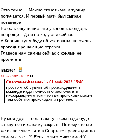
Этта точно.... Можно сказать мини турнир
получается. И первый матч был сыгран
позавчера.
Но есть ощущение, что у коней календарь
попроще... Да и на ходу они сейчас.
А Карпин, тут я буду объективным, не очень
проводит решающие отрезки.
Главное нам самим сейчас с конями не
пролететь.
BM1964
-
01 май 2023 16:12
Спартачек-Казачек! » 01 май 2023 15:46
просто чтоб судить об происходящем в
команде надо полностью располагать
информацией о том что там происходит,какие
там события происходят и прочеее....
Ну мой друг... тогда нам тут всем надо будет
заткнуться и лавочку закрыть. Потому что кто
же из нас знает, что в Спартаке происходит на
самом деле...?) Если только Никодимоф))