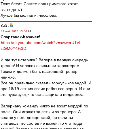
Тоже бесит..Святее папы римского хотят
выглядеть.(
Лучше бы молчали, чесслово.
Gt3
-
01 май 2023 15:04
Спартачек-Казачек!
,
https://m.youtube.com/watch?v=swwerU1VI ...
stGM0Y4%3D
И где тут истерика? Валера в первую очередь
тренер! И человек с сильным характером.
Таким и должен быть настоящий тренер,
неимхо.
Все он правильно сказал - горжусь командой. И
про 18/19 летних своих ребят все верно. И они
это чувствуют, что есть защита и поддержка.
Валериану команду никто не возит мордой по
полю. Они играют за сеты и за тренера. А
состав у него днищенский, но если ты
считаешь что состав не важен, то что тогда