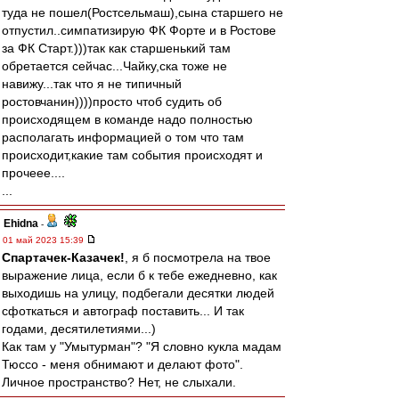
туда не пошел(Ростсельмаш),сына старшего не
отпустил..симпатизирую ФК Форте и в Ростове
за ФК Старт.)))так как старшенький там
обретается сейчас...Чайку,ска тоже не
навижу...так что я не типичный
ростовчанин))))просто чтоб судить об
происходящем в команде надо полностью
располагать информацией о том что там
происходит,какие там события происходят и
прочеее....
...
Ehidna
-
01 май 2023 15:39
Спартачек-Казачек!
, я б посмотрела на твое
выражение лица, если б к тебе ежедневно, как
выходишь на улицу, подбегали десятки людей
сфоткаться и автограф поставить... И так
годами, десятилетиями...)
Как там у "Умытурман"? "Я словно кукла мадам
Тюссо - меня обнимают и делают фото".
Личное пространство? Нет, не слыхали.