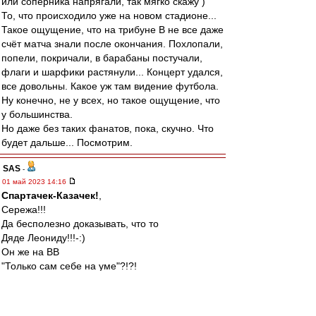
или соперника напрягали, так мягко скажу )
То, что происходило уже на новом стадионе...
Такое ощущение, что на трибуне В не все даже
счёт матча знали после окончания. Похлопали,
попели, покричали, в барабаны постучали,
флаги и шарфики растянули... Концерт удался,
все довольны. Какое уж там видение футбола.
Ну конечно, не у всех, но такое ощущение, что
у большинства.
Но даже без таких фанатов, пока, скучно. Что
будет дальше... Посмотрим.
SAS
-
01 май 2023 14:16
Спартачек-Казачек!
,
Сережа!!!
Да бесполезно доказывать, что то
Дяде Леониду!!!-:)
Он же на ВВ
"Только сам себе на уме"?!?!
А остальные для него....((
Да и он теперь вообще