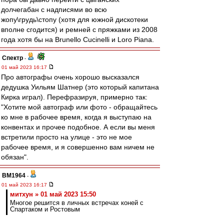
долчегабан с надписями во всю
жопу\грудь\стопу (хотя для южной дискотеки
вполне сгодится) и ремней с пряжками из 2008
года хотя бы на Brunello Cucinelli и Loro Piana.
Спектр
-
01 май 2023 16:17
Про автографы очень хорошо высказался
дедушка Уильям Шатнер (это который капитана
Кирка играл). Перефразируя, примерно так:
"Хотите мой автограф или фото - обращайтесь
ко мне в рабочее время, когда я выступаю на
конвентах и прочее подобное. А если вы меня
встретили просто на улице - это не мое
рабочее время, и я совершенно вам ничем не
обязан".
BM1964
-
01 май 2023 16:17
митхун » 01 май 2023 15:50
Многое решится в личных встречах коней с
Спартаком и Ростовым