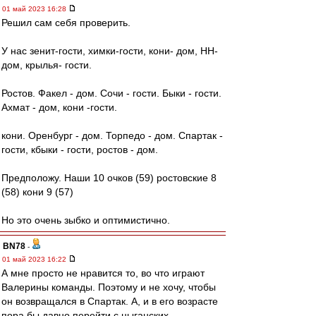
01 май 2023 16:28
Решил сам себя проверить.
У нас зенит-гости, химки-гости, кони- дом, НН-
дом, крылья- гости.
Ростов. Факел - дом. Сочи - гости. Быки - гости.
Ахмат - дом, кони -гости.
кони. Оренбург - дом. Торпедо - дом. Спартак -
гости, кбыки - гости, ростов - дом.
Предположу. Наши 10 очков (59) ростовские 8
(58) кони 9 (57)
Но это очень зыбко и оптимистично.
BN78
-
01 май 2023 16:22
А мне просто не нравится то, во что играют
Валерины команды. Поэтому и не хочу, чтобы
он возвращался в Спартак. А, и в его возрасте
пора бы давно перейти с цыганских