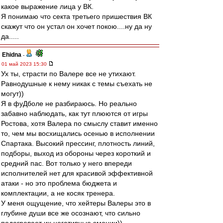
какое выражение лица у ВК.
Я понимаю что секта третьего пришествия ВК
скажут что он устал он хочет покою....ну да ну
да.....
Ehidna
-
01 май 2023 15:30
Ух ты, страсти по Валере все не утихают.
Равнодушные к нему никак с темы съехать не
могут))
Я в фуДболе не разбираюсь. Но реально
забавно наблюдать, как тут плюются от игры
Ростова, хотя Валера по смыслу ставит именно
то, чем мы восхищались осенью в исполнении
Спартака. Высокий прессинг, плотность линий,
подборы, выход из обороны через короткий и
средний пас. Вот только у него впереди
исполнителей нет для красивой эффективной
атаки - но это проблема бюджета и
комплектации, а не косяк тренера.
У меня ощущение, что хейтеры Валеры это в
глубине души все же осознают, что сильно