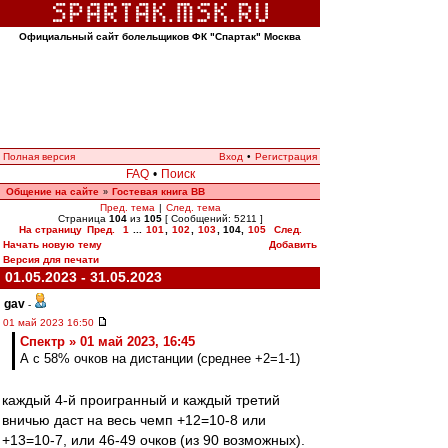
Официальный сайт болельщиков ФК "Спартак" Москва
Полная версия
Вход
•
Регистрация
FAQ
•
Поиск
Общение на сайте
Гостевая книга ВВ
»
Пред. тема
|
След. тема
Страница
104
из
105
[ Сообщений: 5211 ]
На страницу
Пред.
1
...
101
,
102
,
103
,
104
,
105
След.
Начать новую тему
Добавить
Версия для печати
01.05.2023 - 31.05.2023
gav
-
01 май 2023 16:50
Спектр » 01 май 2023, 16:45
А с 58% очков на дистанции (среднее +2=1-1)
каждый 4-й проигранный и каждый третий
вничью даст на весь чемп +12=10-8 или
+13=10-7, или 46-49 очков (из 90 возможных).