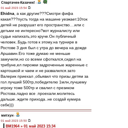
Спартачек-Казачек!
-
01 май 2023 15:54
Ehidna
, а как другие???Смотри фифа
какая???пусть тогда на машине уезжает.10ток
детей не разрушат его пространство....или с
детьми не интересно?вот журналисту или
судье напихать,это круче.Он публичный
человек..Будь готов к этому.на турнире в
Ростове 3 дня был с утра до вечера на дожде
Аршавин.Его тоже думаю не меньше
замучили,но со всеми сфоткался,сидел на
трибуне,ел пирожки задроченные жаренные с
картошкой и чаем и не развалился.зато
Валерик приехал ,обьявил что призы детям за
гол лучший 500тр,победителю 1млн,лучшему
игроку тоже 500тр и свалил с презиком
Ростова.ладно все .проехали.молитесь
дальше..ждите прихода..не создай кумира
себе)))
митхун
-
01 май 2023 15:50
BM1964 » 01 май 2023 15:34