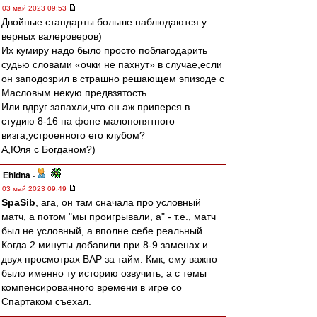
03 май 2023 09:53
Двойные стандарты больше наблюдаются у
верных валероверов)
Их кумиру надо было просто поблагодарить
судью словами «очки не пахнут» в случае,если
он заподозрил в страшно решающем эпизоде с
Масловым некую предвзятость.
Или вдруг запахли,что он аж приперся в
студию 8-16 на фоне малопонятного
визга,устроенного его клубом?
А,Юля с Богданом?)
Ehidna
-
03 май 2023 09:49
SpaSib
, ага, он там сначала про условный
матч, а потом "мы проигрывали, а" - т.е., матч
был не условный, а вполне себе реальный.
Когда 2 минуты добавили при 8-9 заменах и
двух просмотрах ВАР за тайм. Кмк, ему важно
было именно ту историю озвучить, а с темы
компенсированного времени в игре со
Спартаком съехал.