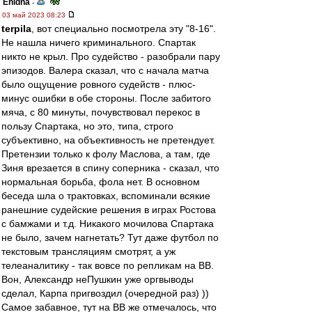
Ehidna
-
03 май 2023 08:23
terpila
, вот специально посмотрела эту "8-16".
Не нашла ничего криминального. Спартак
никто не крыл. Про судейство - разобрали пару
эпизодов. Валера сказал, что с начала матча
было ощущение ровного судейств - плюс-
минус ошибки в обе стороны. После забитого
мяча, с 80 минуты, почувствовал перекос в
пользу Спартака, но это, типа, строго
субъективно, на объективность не претендует.
Претензии только к фолу Маслова, а там, где
Зиня врезается в спину соперника - сказал, что
нормальная борьба, фола нет. В основном
беседа шла о трактовках, вспоминали всякие
ранешние судейские решения в играх Ростова
с бамжами и т.д. Никакого мочилова Спартака
не было, зачем нагнетать? Тут даже футбол по
текстовым трансляциям смотрят, а уж
телеаналитику - так вовсе по репликам на ВВ.
Вон, Александр неПушкин уже оргвыводы
сделал, Карпа пригвоздил (очередной раз) ))
Самое забавное, тут на ВВ же отмечалось, что