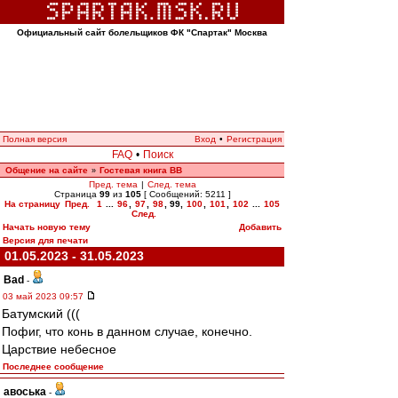
Официальный сайт болельщиков ФК "Спартак" Москва
Полная версия
Вход
•
Регистрация
FAQ
•
Поиск
Общение на сайте
Гостевая книга ВВ
»
Пред. тема
|
След. тема
Страница
99
из
105
[ Сообщений: 5211 ]
На страницу
Пред.
1
...
96
,
97
,
98
,
99
,
100
,
101
,
102
...
105
След.
Начать новую тему
Добавить
Версия для печати
01.05.2023 - 31.05.2023
Bad
-
03 май 2023 09:57
Батумский (((
Пофиг, что конь в данном случае, конечно.
Царствие небесное
Последнее сообщение
авоська
-