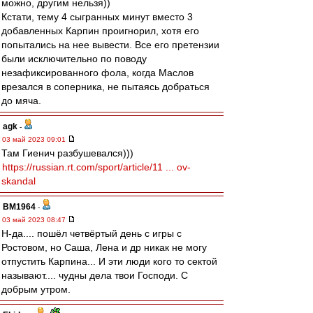
можно, другим нельзя))
Кстати, тему 4 сыгранных минут вместо 3
добавленных Карпин проигнорил, хотя его
попытались на нее вывести. Все его претензии
были исключительно по поводу
незафиксированного фола, когда Маслов
врезался в соперника, не пытаясь добраться
до мяча.
agk
-
03 май 2023 09:01
Там Гиенич разбушевался)))
https://russian.rt.com/sport/article/11 ... ov-
skandal
BM1964
-
03 май 2023 08:47
Н-да.... пошёл четвёртый день с игры с
Ростовом, но Саша, Лена и др никак не могу
отпустить Карпина... И эти люди кого то сектой
называют.... чудны дела твои Господи. С
добрым утром.