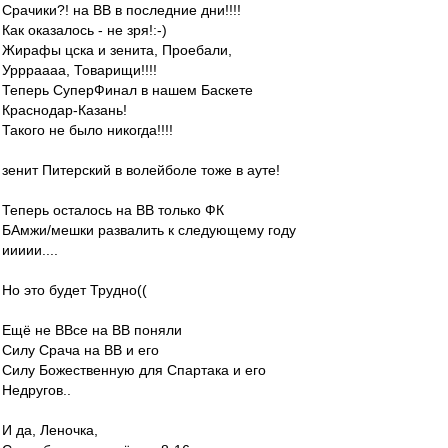
Срачики?! на ВВ в последние дни!!!!
Как оказалось - не зря!:-)
Жирафы цска и зенита, Проебали,
Уррраааа, Товарищи!!!!
Теперь СуперФинал в нашем Баскете
Краснодар-Казань!
Такого не было никогда!!!!
зенит Питерский в волейболе тоже в ауте!
Теперь осталось на ВВ только ФК
БАмжи/мешки развалить к следующему году
иииии....
Но это будет Трудно((
Ещё не ВВсе на ВВ поняли
Силу Срача на ВВ и его
Силу Божественную для Спартака и его
Недругов..
И да, Леночка,