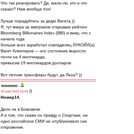
Что так реагировать? Да, мало-ли, кто и что
сказал? Нам вообще пох!
Лучше порадуйтесь за дядю Вагита.))
Я, тут вчера за завтраком открываю рейтинг
Bloomberg Billionaires Index (BBI) и вижу, что с
начала года
больше всех заработал совладелец ЛУКОЙЛ(а)
Вагит Алекперов — его состояние выросло
почти на 4 миллиарда,
превысив 19 миллиардов долларов..
Вот летние трансферы будут, да Леха? ))
mmmmm
-
02 май 2023 23:03
Номер14
,
Дело не в Божовиче.
А в том, что скажи он правду о Спартаке, ни
одно российское СМИ не опубликовало сие
откровение.