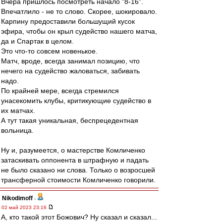
Вчера пришлось посмотреть начало "8-16".
Впечатлило - не то слово. Скорее, шокировало.
Карпину предоставили большущий кусок
эфира, чтобы он крыл судейство нашего матча,
да и Спартак в целом.
Это что-то совсем новенькое.
Матч, вроде, всегда занимал позицию, что
нечего на судейство жаловаться, забивать
надо.
По крайней мере, всегда стремился
унасекомить клубы, критикующие судейство в
их матчах.
А тут такая уникальная, беспрецедентная
вольница.
Ну и, разумеется, о мастерстве Комличенко
затаскивать оппонента в штрафную и падать
не было сказано ни слова. Только о возросшей
трансферной стоимости Комличенко говорили.
Nikodimoff
-
02 май 2023 23:16
А, кто такой этот Божович? Ну сказал и сказал...