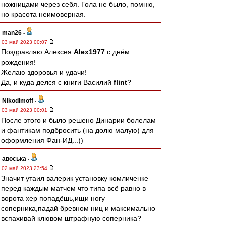
ножницами через себя. Гола не было, помню,
но красота неимоверная.
man26
-
03 май 2023 00:07
Поздравляю Алексея
Alex1977
с днём
рождения!
Желаю здоровья и удачи!
Да, и куда делся с книги Василий
flint
?
Nikodimoff
-
03 май 2023 00:01
После этого и было решено Динарии болелам
и фантикам подбросить (на долю малую) для
оформления Фан-ИД...))
авоська
-
02 май 2023 23:54
Значит утаил валерик установку комличенке
перед каждым матчем что типа всё равно в
ворота хер попадёшь,ищи ногу
соперника,падай бревном ниц и максимально
вспахивай клювом штрафную соперника?