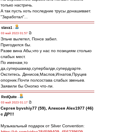
только настричь.
А так пусть хоть последние трусы донашивает.
"Заработал"...
slava1
-
03 май 2023 01:57
Эльче вылетел, Понсе забил.
Пригодился бы.
Разве вина Абы,что у нас по позициям столько
слабых мест.
По именам,то
да,супершамар,супербалде,супердуарте.
Окститесь. Денисов,Маслов,Игнатов,Пруцев
опорник.Почти полсостава слабых звеньев.
Заявили бы Онопко что-ли.
RedQuite
-
03 май 2023 01:17
Сергея byvshiy77 (59), Алексея Alex1977 (46)
с ДР!!!
Музыкальный подарок от Silver Convention:
https://vk.com/video284599409_456239609