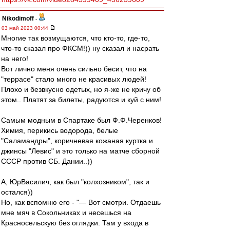
Nikodimoff
-
03 май 2023 00:44
Многие так возмущаются, что кто-то, где-то,
что-то сказал про ФКСМ!)) ну сказал и насрать
на него!
Вот лично меня очень сильно бесит, что на
"террасе" стало много не красивых людей!
Плохо и безвкусно одетых, но я-же не кричу об
этом.. Платят за билеты, радуются и куй с ним!
Самым модным в Спартаке был Ф.Ф.Черенков!
Химия, перикись водорода, белые
"Саламандры", коричневая кожаная куртка и
джинсы "Левис" и это только на матче сборной
СССР против СБ. Дании..))
А, ЮрВасилич, как был "колхозником", так и
остался))
Но, как вспомню его - "— Вот смотри. Отдаешь
мне мяч в Сокольниках и несешься на
Красносельскую без оглядки. Там у входа в