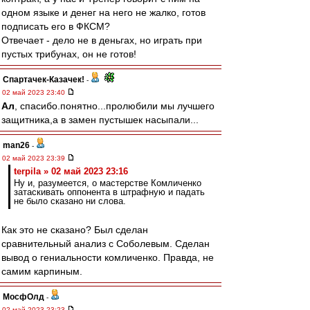
одном языке и денег на него не жалко, готов
подписать его в ФКСМ?
Отвечает - дело не в деньгах, но играть при
пустых трибунах, он не готов!
Спартачек-Казачек!
-
02 май 2023 23:40
Ал
, спасибо.понятно...пролюбили мы лучшего
защитника,а в замен пустышек насыпали...
man26
-
02 май 2023 23:39
terpila » 02 май 2023 23:16
Ну и, разумеется, о мастерстве Комличенко
затаскивать оппонента в штрафную и падать
не было сказано ни слова.
Как это не сказано? Был сделан
сравнительный анализ с Соболевым. Сделан
вывод о гениальности комличенко. Правда, не
самим карпиным.
МосфОлд
-
02 май 2023 23:23