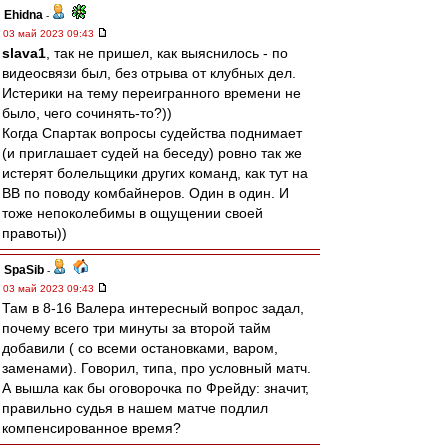
Ehidna
-
03 май 2023 09:43
slava1
, так не пришел, как выяснилось - по
видеосвязи был, без отрыва от клубных дел.
Истерики на тему переигранного времени не
было, чего сочинять-то?))
Когда Спартак вопросы судейства поднимает
(и приглашает судей на беседу) ровно так же
истерят болельщики других команд, как тут на
ВВ по поводу комбайнеров. Один в один. И
тоже непоколебимы в ощущении своей
правоты))
SpaSib
-
03 май 2023 09:43
Там в 8-16 Валера интересный вопрос задал,
почему всего три минуты за второй тайм
добавили ( со всеми остановками, варом,
заменами). Говорил, типа, про условный матч.
А вышла как бы оговорочка по Фрейду: значит,
правильно судья в нашем матче подлил
компенсированное время?