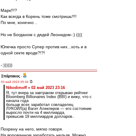
Марк!!!?
Как всегда в Корень тоже смотришь!!!!
По мне, конечно ..
Но не Богданом с дядей Леонидом-:) ((((
Юлечка просто Супер против них...хоть и в
одной секте вроде?!?!
-:))))))
Σπάρτακος
-
03 май 2023 05:34
Nikodimoff » 02 май 2023 23:16
Я, тут вчера за завтраком открываю рейтинг
Bloomberg Billionaires Index (BBI) и вижу, что с
начала года
больше всех заработал совладелец
ЛУКОЙЛ(а) Вагит Алекперов — его состояние
выросло почти на 4 миллиарда,
превысив 19 миллиардов долларов..
Похрену на него, мягко говоря.
На ворованном заработать нельзя. Можно