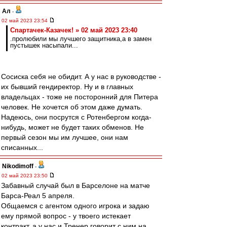
Ал
-
02 май 2023 23:54
Спартачек-Казачек! » 02 май 2023 23:40
.пролюбили мы лучшего защитника,а в замен
пустышек насыпали...
Сосиска себя не обидит. А у нас в руководстве -
их бывший гендиректор. Ну и в главных
владельцах - тоже не посторонний для Питера
человек. Не хочется об этом даже думать.
Надеюсь, они посрутся с Ротенбергом когда-
нибудь, может не будет таких обменов. Не
первый сезон мы им лучшее, они нам
списанных...
Nikodimoff
-
02 май 2023 23:50
Забавный случай был в Барселоне на матче
Барса-Реал 5 апреля.
Общаемся с агентом одного игрока и задаю
ему прямой вопрос - у твоего истекает
контракт, а у нас и Тренер говорит с ним на