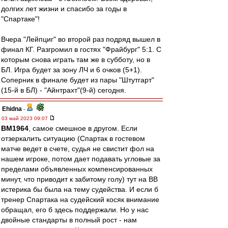
долгих лет жизни и спасибо за годы в
"Спартаке"!
Вчера "Лейпциг" во второй раз подряд вышел в
финал КГ. Разгромил в гостях "Фрайбург" 5:1. С
которым снова играть там же в субботу, но в
БЛ. Игра будет за зону ЛЧ и 6 очков (5+1).
Соперник в финале будет из пары "Штутгарт"
(15-й в БЛ) - "Айнтрахт"(9-й) сегодня.
Ehidna
-
03 май 2023 09:07
BM1964
, самое смешное в другом. Если
отзеркалить ситуацию (Спартак в гостевом
матче ведет в счете, судья не свистит фол на
нашем игроке, потом дает подавать угловые за
пределами объявленных компенсированных
минут, что приводит к забитому голу) тут на ВВ
истерика бы была на тему судейства. И если б
тренер Спартака на судейский косяк внимание
обращал, его б здесь поддержали. Но у нас
двойные стандарты в полный рост - нам