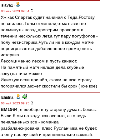
slava1
-
03 май 2023 09:34
Уж как Спартак судят начиная с Теда,Ростову
не снилось.Голы отменяли,отматывая по
полминуты назад,проверим проверим в
течении нескольких лет,а тут пару полуфолов -
полу нет,истерика.Чуть ли не в каждом матче
переигрывается добавленнное время,опять
истерика.
Лесом,именно лесом и пусть канают.
На памятный матч нельзя,дела клубные
зовут,на тиви можно .
Идиот,уж если пришёл, скажи на всю страну
погорячился,может скостили бы срок ( кхе кхе)
Ehidna
-
03 май 2023 09:25
BM1964
, я вообще в ту сторону думать боюсь.
Были б мы на ходу, как осенью, а то ведь
печальненько все - команда
разбалансирована, плюс Русланчика не будет,
а он у нас лучший и принципиально важный.