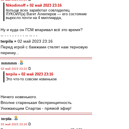
Nikodimoff » 02 май 2023 23:16
больше всех заработал совладелец
ЛУКОЙЛ(а) Вагит Алекперов — его состояние
выросло почти на 4 миллиарда,
Ну и куда он ГСМ впаривал всё это время?
-- - - - - - - - - -- -- - -
terpila »
02 май 2023 23:16
Перед игрой с бамжами стелят нам терновую
перинку...
mmmmm
-
02 май 2023 23:22
terpila » 02 май 2023 23:16
Это что-то совсем новенькое
Ничего новенького.
Вполне старенькая беспринципность.
Унижающим Спартак - прямой эфир!
terpila
-
02 май 2023 23:16