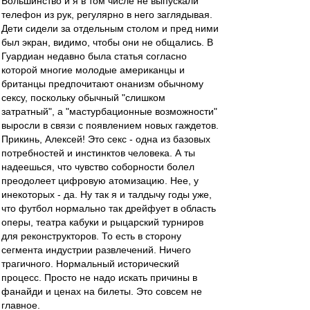
Большинство и я в том числе не выпускали
телефон из рук, регулярно в него заглядывая.
Дети сидели за отдельным столом и пред ними
был экран, видимо, чтобы они не общались. В
Гуардиан недавно была статья согласно
которой многие молодые американцы и
британцы предпочитают онанизм обычному
сексу, поскольку обычный "слишком
затратный", а "мастурбационные возможности"
выросли в связи с появлением новых гаждетов.
Прикинь, Алексей! Это секс - одна из базовых
потребностей и инстинктов человека. А ты
надеешься, что чувство соборности болел
преодолеет цифровую атомизацию. Нее, у
инекоторых - да. Ну так я и талдычу годы уже,
что футбол нормально так дрейфует в область
оперы, театра кабуки и рыцарский турниров
для реконструкторов. То есть в сторону
сегмента индустрии развлечений. Ничего
трагичного. Нормальный исторический
процесс. Просто не надо искать причины в
фанайди и ценах на билеты. Это совсем не
главное.