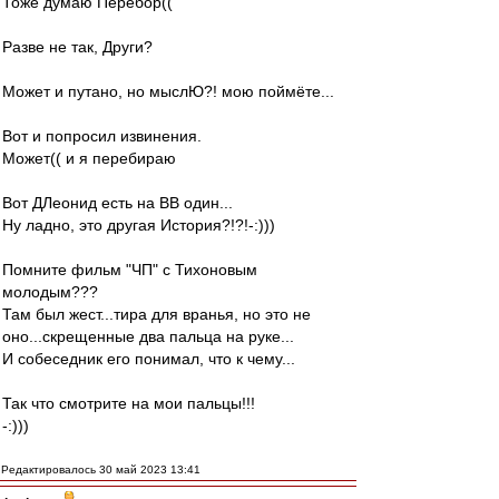
Тоже думаю Перебор((
Разве не так, Други?
Может и путано, но мыслЮ?! мою поймёте...
Вот и попросил извинения.
Может(( и я перебираю
Вот ДЛеонид есть на ВВ один...
Ну ладно, это другая История?!?!-:)))
Помните фильм "ЧП" с Тихоновым
молодым???
Там был жест...тира для вранья, но это не
оно...скрещенные два пальца на руке...
И собеседник его понимал, что к чему...
Так что смотрите на мои пальцы!!!
-:)))
Редактировалось 30 май 2023 13:41