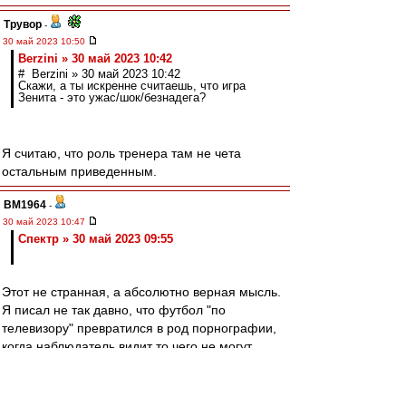
Трувор
-
30 май 2023 10:50
Berzini » 30 май 2023 10:42
# Berzini » 30 май 2023 10:42
Скажи, а ты искренне считаешь, что игра
Зенита - это ужас/шок/безнадега?
Я считаю, что роль тренера там не чета
остальным приведенным.
BM1964
-
30 май 2023 10:47
Спектр » 30 май 2023 09:55
Этот не странная, а абсолютно верная мысль.
Я писал не так давно, что футбол "по
телевизору" превратился в род порнографии,
когда наблюдатель видит то чего не могут
увидеть сами авторы процесса. Вообще
телевизионный "цифровой" футбол
принципиально отличается от футбола