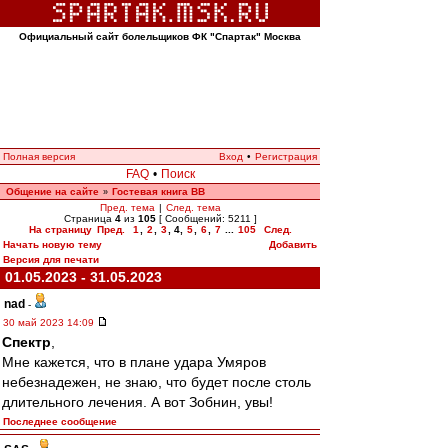
Официальный сайт болельщиков ФК "Спартак" Москва
Полная версия
Вход
•
Регистрация
FAQ
•
Поиск
Общение на сайте
Гостевая книга ВВ
»
Пред. тема
|
След. тема
Страница
4
из
105
[ Сообщений: 5211 ]
На страницу
Пред.
1
,
2
,
3
,
4
,
5
,
6
,
7
...
105
След.
Начать новую тему
Добавить
Версия для печати
01.05.2023 - 31.05.2023
nad
-
30 май 2023 14:09
Спектр
,
Мне кажется, что в плане удара Умяров
небезнадежен, не знаю, что будет после столь
длительного лечения. А вот Зобнин, увы!
Последнее сообщение