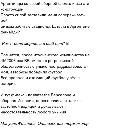
Аргентинцы со своей сборной сломали все эти
конструкции.
Просто силой заставили меня сопереживать
им!
Битком забитые стадионы. Есть ли в Аргентине
фанайди?
"Рок-н-ролл мёртв, а я ещё нет"
БГ
Помнится, после итальянского чемпионства на
ЧМ2006 вся ВВ вместе с регрессивной
общественностью уныло нострадамствовала -
мол, автобусы победили футбол.
Всё пропало и атакующий футбол ушёл в
историю.
И тут фигакс - появляется Барселона и
сборная Испании, переворачивают тазик с
застойной водицей и доказывают
несостоятельность любого уныния.
Мануэль Фистинг. Онанизм, как термометр