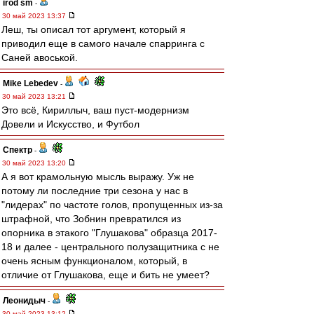
irod sm
-
30 май 2023 13:37
Леш, ты описал тот аргумент, который я
приводил еще в самого начале спарринга с
Саней авоськой.
Mike Lebedev
-
30 май 2023 13:21
Это всё, Кириллыч, ваш пуст-модернизм
Довели и Искусство, и Футбол
Спектр
-
30 май 2023 13:20
А я вот крамольную мысль выражу. Уж не
потому ли последние три сезона у нас в
"лидерах" по частоте голов, пропущенных из-за
штрафной, что Зобнин превратился из
опорника в этакого "Глушакова" образца 2017-
18 и далее - центрального полузащитника с не
очень ясным функционалом, который, в
отличие от Глушакова, еще и бить не умеет?
Леонидыч
-
30 май 2023 13:12