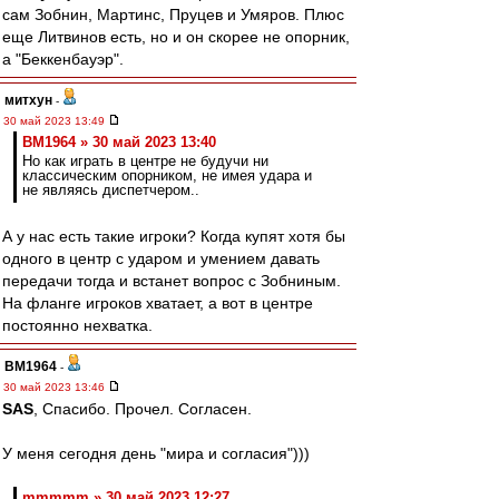
сам Зобнин, Мартинс, Пруцев и Умяров. Плюс
еще Литвинов есть, но и он скорее не опорник,
а "Беккенбауэр".
митхун
-
30 май 2023 13:49
BM1964 » 30 май 2023 13:40
Но как играть в центре не будучи ни
классическим опорником, не имея удара и
не являясь диспетчером..
А у нас есть такие игроки? Когда купят хотя бы
одного в центр с ударом и умением давать
передачи тогда и встанет вопрос с Зобниным.
На фланге игроков хватает, а вот в центре
постоянно нехватка.
BM1964
-
30 май 2023 13:46
SAS
, Спасибо. Прочел. Согласен.
У меня сегодня день "мира и согласия")))
mmmmm » 30 май 2023 12:27