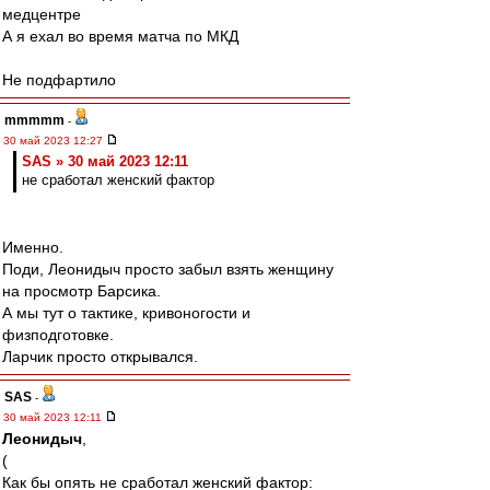
медцентре
А я ехал во время матча по МКД
Не подфартило
mmmmm
-
30 май 2023 12:27
SAS » 30 май 2023 12:11
не сработал женский фактор
Именно.
Поди, Леонидыч просто забыл взять женщину
на просмотр Барсика.
А мы тут о тактике, кривоногости и
физподготовке.
Ларчик просто открывался.
SAS
-
30 май 2023 12:11
Леонидыч
,
(
Как бы опять не сработал женский фактор: