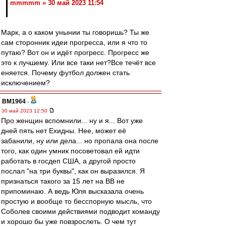
mmmmm » 30 май 2023 11:54
Марк, а о каком унынии ты говоришь? Ты же
сам сторонник идеи прогресса, или я что то
путаю? Вот он и идёт прогресс. Прогресс же
это к лучшему. Или все таки нет?Все течёт все
еняется. Почему футбол должен стать
исключением?
BM1964
-
30 май 2023 12:50
Про женщин вспомнили... ну и я... Вот уже
дней пять нет Ехидны. Нее, может её
забанили, ну или дела... но пропала она после
того, как один умник посоветовал ей идти
работать в госдеп США, а другой просто
послал "на три буквы", как он выразился. Я
признаться такого за 15 лет на ВВ не
припоминаю. А ведь Юля высказала очень
простую и вообще то бесспорную мысль, что
Соболев своими действиями подводит команду
и хорошо бы уже повзрослеть. О чем тут