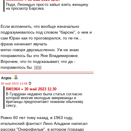
Поди, Леонидыч просто забыл взять женщину
на просмотр Барсика.
Если вспомнить, что вообще изначально
подразумевалось под словом "барсик", о чем и
сам Юран как-то проговорился, то гм-гм...
фраза начинает звучать
мягко говоря двусмысленно. Уж не знаю
понравилось бы это Яне Владимировне.
Впрочем, что-то подсказывает, что да -
понравилось бы. )))))
Argos
-
30 май 2023 13:46
BM1964 » 30 май 2023 11:30
В Гуардиан недавно была статья согласно
которой многие молодые американцы и
британцы предпочитают онанизм обычному
сексу,
Ровно 60 лет тому назад, в 1963 году,
итальянский фантаст Лино Альдани написал
рассказ "Онирофильм", в котором (гораздо