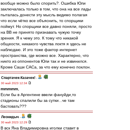
вообще можно было спорить?. Ошибка Юли
заключалась только в том, что она на все лады
пыталась донести эту мысль видимо полагая
что если чётко все объяснить, то спорщики
поймут. Но спорщики все давно поняли, просто
на ВВ не принято признавать чужую точку
зрения. Я к чему это. К тому что никакой
общеости, никакого чувства локтя я здесь не
наблюдаю. И это тоже фактор интернет
пространства, где можно все. Характерно, что
никто из оппонентов Юли так и не извинился.
Кроме Саши САСа, за что ему конечно поклон.
Спартачек-Казачек!
-
30 май 2023 12:34
mmmmm
,
Если бы в Аргентине ввели фануйди,то
стадионы спалили бы за сутки...че там
бастовать???
Леонидыч
-
30 май 2023 12:29
В вск Яна Владимировна иголки ставит в