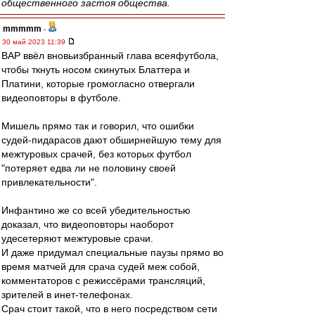
общественного застоя общества.
mmmmm
-
30 май 2023 11:39
ВАР ввёл вновьизбранный глава всеяфутбола,
чтобы ткнуть носом скинутых Блаттера и
Платини, которые громогласно отвергали
видеоповторы в футболе.
Мишель прямо так и говорил, что ошибки
судей-пидарасов дают обширнейшую тему для
межтуровых срачей, без которых футбол
"потеряет едва ли не половину своей
привлекательности".
Инфантино же со всей убедительностью
доказал, что видеоповторы наоборот
удесетеряют межтуровые срачи.
И даже придумал специальные паузы прямо во
время матчей для срача судей меж собой,
комментаторов с режиссёрами трансляций,
зрителей в инет-телефонах.
Срач стоит такой, что в него посредством сети