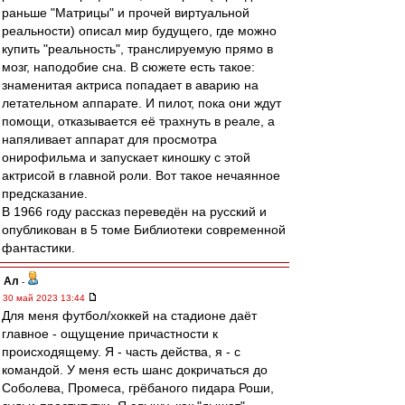
раньше "Матрицы" и прочей виртуальной
реальности) описал мир будущего, где можно
купить "реальность", транслируемую прямо в
мозг, наподобие сна. В сюжете есть такое:
знаменитая актриса попадает в аварию на
летательном аппарате. И пилот, пока они ждут
помощи, отказывается её трахнуть в реале, а
напяливает аппарат для просмотра
онирофильма и запускает киношку с этой
актрисой в главной роли. Вот такое нечаянное
предсказание.
В 1966 году рассказ переведён на русский и
опубликован в 5 томе Библиотеки современной
фантастики.
Ал
-
30 май 2023 13:44
Для меня футбол/хоккей на стадионе даёт
главное - ощущение причастности к
происходящему. Я - часть действа, я - с
командой. У меня есть шанс докричаться до
Соболева, Промеса, грёбаного пидара Роши,