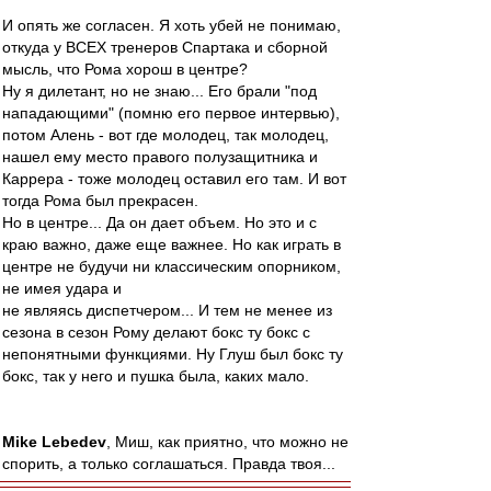
И опять же согласен. Я хоть убей не понимаю,
откуда у ВСЕХ тренеров Спартака и сборной
мысль, что Рома хорош в центре?
Ну я дилетант, но не знаю... Его брали "под
нападающими" (помню его первое интервью),
потом Алень - вот где молодец, так молодец,
нашел ему место правого полузащитника и
Каррера - тоже молодец оставил его там. И вот
тогда Рома был прекрасен.
Но в центре... Да он дает объем. Но это и с
краю важно, даже еще важнее. Но как играть в
центре не будучи ни классическим опорником,
не имея удара и
не являясь диспетчером... И тем не менее из
сезона в сезон Рому делают бокс ту бокс с
непонятными функциями. Ну Глуш был бокс ту
бокс, так у него и пушка была, каких мало.
Mike Lebedev
, Миш, как приятно, что можно не
спорить, а только соглашаться. Правда твоя...