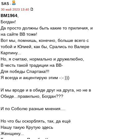
SAS
-
30 май 2023 13:40
BM1964
,
Богдан!
Да просто должны быть какие то приличия, и
на сайте ВВ тоже!
Вот мы, помнишь, конечно, больше всего с
тобой и Юлией, как бы, Срались по Валере
Карпину...
Но, я считаю, нормально и дружелюбно,
В честь такой традиции на ВВ-
Для победы Спартака!!!
Я всегда и акцентирую этим -:-:)))
И мы вроде и в обиде друг на друга, но не в
Обиде...правильно, Богдан???
И по Соболю разные мнения....
Но что бы оскорблять, так, да ещё
Нашу такую Крутую здесь
Женщину...