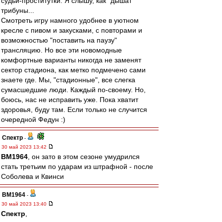
судьи-проститутки. Я слышу, как "дышат"
трибуны...
Смотреть игру намного удобнее в уютном
кресле с пивом и закусками, с повторами и
возможностью "поставить на паузу"
трансляцию. Но все эти новомодные
комфортные варианты никогда не заменят
сектор стадиона, как метко подмечено сами
знаете где. Мы, "стадионные", все слегка
сумасшедшие люди. Каждый по-своему. Но,
боюсь, нас не исправить уже. Пока хватит
здоровья, буду там. Если только не случится
очередной Федун :)
Спектр
-
30 май 2023 13:42
BM1964
, он зато в этом сезоне умудрился
стать третьим по ударам из штрафной - после
Соболева и Квинси
BM1964
-
30 май 2023 13:40
Спектр
,