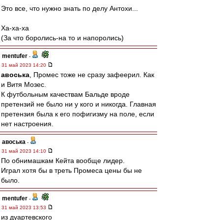
Это все, что нужно знать по делу Антохи...
Ха-ха-ха
(За что боролись-на то и напоролись)
mentufer
-
31 май 2023 14:20
авоська
, Промес тоже не сразу зафеерил. Как
и Витя Мозес.
К футбольным качествам Бальде вроде
претензий не было ни у кого и никогда. Главная
претензия была к его пофигизму на поле, если
нет настроения.
авоська
-
31 май 2023 14:10
По обнимашкам Кейта вообще лидер.
Играл хотя бы в треть Промеса цены бы не
было.
mentufer
-
31 май 2023 13:53
из дуартевского