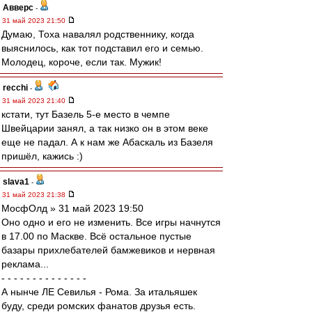
Авверс
-
31 май 2023 21:50
Думаю, Тоха навалял родственнику, когда
выяснилось, как тот подставил его и семью.
Молодец, короче, если так. Мужик!
recchi
-
31 май 2023 21:40
кстати, тут Базель 5-е место в чемпе
Швейцарии занял, а так низко он в этом веке
еще не падал. А к нам же Абаскаль из Базеля
пришёл, кажись :)
slava1
-
31 май 2023 21:38
МосфОлд » 31 май 2023 19:50
Оно одно и его не изменить. Все игры начнутся
в 17.00 по Маскве. Всё остальное пустые
базары прихлебателей бамжевиков и нервная
реклама...
- - - - - - - - - - - - - -
А нынче ЛЕ Севилья - Рома. За итальяшек
буду, среди ромских фанатов друзья есть.