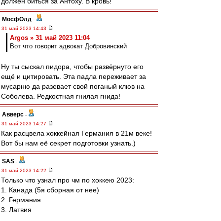
должен биться за Антоху. В кровь!
МосфОлд
-
31 май 2023 14:43
Argos » 31 май 2023 11:04
Вот что говорит адвокат Добровинский
Ну ты сыскал пидора, чтобы развёрнуто его
ещё и цитировать. Эта падла переживает за
мусарню да разевает свой поганый клюв на
Соболева. Редкостная гнилая гнида!
Авверс
-
31 май 2023 14:27
Как расцвела хоккейная Германия в 21м веке!
Вот бы нам её секрет подготовки узнать.)
SAS
-
31 май 2023 14:22
Только что узнал про чм по хоккею 2023:
1. Канада (5я сборная от нее)
2. Германия
3. Латвия