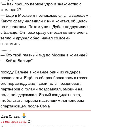
"— Как прошло первое утро и знакомство с
командой?
— Еще в Москве я познакомился с Таварешем.
Как-то сразу наладили с ним контакт, общаясь
на испанском. Потом уже в Дубае подружились
с Бальде. Он тоже сразу отнесся ко мне очень
тепло и дружелюбно, начал со всеми
знакомить.
.........
— Кто твой главный гид по Москве в команде?
— Кейта Бальде"
походу Бальде в команде один из лидеров
раздевалки. Ещё на сборах бросалось в глаза
его неравнодушие - свои голы праздновал,
партнёров с голами поздравлял, эмоций на
поле не сдерживал. Явный кандидат на то,
чтобы стать первым настоящим легионером-
спартаковцем после Сэма
Дед Слава
-
31 май 2023 13:42