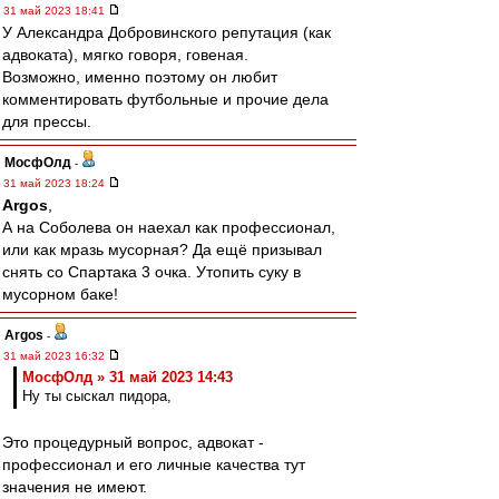
31 май 2023 18:41
У Александра Добровинского репутация (как
адвоката), мягко говоря, говеная.
Возможно, именно поэтому он любит
комментировать футбольные и прочие дела
для прессы.
МосфОлд
-
31 май 2023 18:24
Argos
,
А на Соболева он наехал как профессионал,
или как мразь мусорная? Да ещё призывал
снять со Спартака 3 очка. Утопить суку в
мусорном баке!
Argos
-
31 май 2023 16:32
МосфОлд » 31 май 2023 14:43
Ну ты сыскал пидора,
Это процедурный вопрос, адвокат -
профессионал и его личные качества тут
значения не имеют.