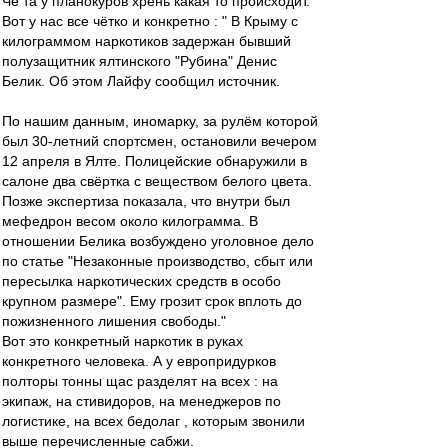
Че та у планокуров хрень какая то происходит.
Вот у нас все чётко и конкретно : " В Крыму с
килограммом наркотиков задержан бывший
полузащитник ялтинского "Рубина" Денис
Белик. Об этом Лайфу сообщил источник.
По нашим данным, иномарку, за рулём которой
был 30-летний спортсмен, остановили вечером
12 апреля в Ялте. Полицейские обнаружили в
салоне два свёртка с веществом белого цвета.
Позже экспертиза показала, что внутри был
мефедрон весом около килограмма. В
отношении Белика возбуждено уголовное дело
по статье "Незаконные производство, сбыт или
пересылка наркотических средств в особо
крупном размере". Ему грозит срок вплоть до
пожизненного лишения свободы."
Вот это конкретный наркотик в руках
конкретного человека. А у европридурков
полторы тонны щас разделят на всех : на
экипаж, на стивидоров, на менеджеров по
логистике, на всех бедолаг , которым звонили
выше перечисленные сабжи.