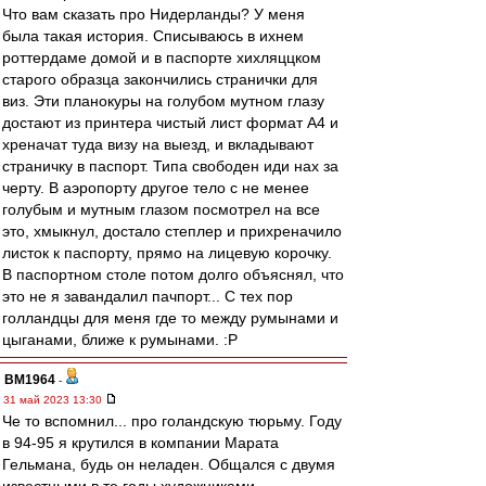
Что вам сказать про Нидерланды? У меня
была такая история. Списываюсь в ихнем
роттердаме домой и в паспорте хихляццком
старого образца закончились странички для
виз. Эти планокуры на голубом мутном глазу
достают из принтера чистый лист формат А4 и
хреначат туда визу на выезд, и вкладывают
страничку в паспорт. Типа свободен иди нах за
черту. В аэропорту другое тело с не менее
голубым и мутным глазом посмотрел на все
это, хмыкнул, достало степлер и прихреначило
листок к паспорту, прямо на лицевую корочку.
В паспортном столе потом долго объяснял, что
это не я завандалил пачпорт... С тех пор
голландцы для меня где то между румынами и
цыганами, ближе к румынами. :P
BM1964
-
31 май 2023 13:30
Че то вспомнил... про голандскую тюрьму. Году
в 94-95 я крутился в компании Марата
Гельмана, будь он неладен. Общался с двумя