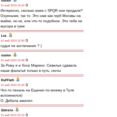
suslov
-
31 май 2023 23:32
Интересно, сколько маек с SPQR они продали?
Охуеньчик, так то. Это нам как герб Москвы на
майки, хе-хе, или что-то подобное. Это тебе не
мусора в гуме
Los
-
31 май 2023 22:50
судья не англичанин ? )
suslov
-
31 май 2023 22:48
За Рому я и Хосе Марино. Севилья сдавала
наше фанатьё только в путь, скоты
RuFFiaN
-
31 май 2023 22:35
Что-то пеналь на Ещенко по-моему в Туле
вспомнился)
О, Дибала закатил
Шигала
-
31 май 2023 22:10