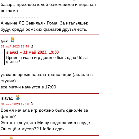
базары прихлебателей бамжевиков и нервная
реклама...
- - - - - - - - - - - - - -
А нынче ЛЕ Севилья - Рома. За итальяшек
буду, среди ромских фанатов друзья есть.
gav
-
31 май 2023 19:49
slava1 » 31 май 2023, 19:30
Время начала игр должно быть одно.Чё за
фигня?
указано время начала трансляции (ляляля в
студии)
все матчи начнутся в 17:00
slava1
-
31 май 2023 19:30
Время начала игр должно быть одно.Чё за
фигня?
Это тот клоун,что Мишу подствавлял в суде.
Он ещё и мусор?? Шобон сдох.