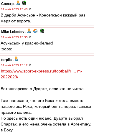
Спектр
-
31 май 2023 15:43
В дерби Асунсьон - Консепсьон каждый раз
меряют ворота.
Mike Lebedev
-
31 май 2023 15:35
Асуньсьон у красно-белых!
:oops:
terpila
-
31 май 2023 15:12
https://www.sport-express.ru/football/r ... m-
2022029/
Вот январское о Дуарте, если кто не читал.
Там написано, что его Бока хотела вместо
нашего экс Рохо, который опять порвал связки
правого колена.
Но здесь есть один нюанс. Дуарте выбрал
Спартак, а его жена очень хотела в Аргентину,
в Боку.