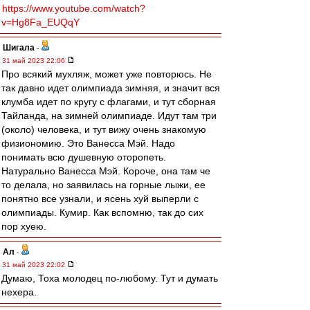
https://www.youtube.com/watch?
v=Hg8Fa_EUQqY
Шигала
-
31 май 2023 22:06
Про всякий мухляж, может уже повторюсь. Не
так давно идет олимпиада зимняя, и значит вся
клумба идет по кругу с флагами, и тут сборная
Тайланда, на зимней олимпиаде. Идут там три
(около) человека, и тут вижу очень знакомую
физиономию. Это Ванесса Мэй. Надо
понимать всю душевную оторопеть.
Натурально Ванесса Мэй. Короче, она там че
то делала, но заявилась на горные лыжи, ее
понятно все узнали, и ясень хуй выперли с
олимпиады. Кумир. Как вспомню, так до сих
пор хуею.
Ал
-
31 май 2023 22:02
Думаю, Тоха молодец по-любому. Тут и думать
нехера.