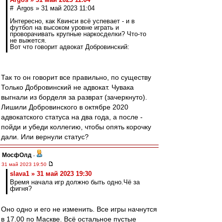
# Argos » 31 май 2023 11:04
Интересно, как Квинси всё успевает - и в
футбол на высоком уровне играть и
проворачивать крупные наркосделки? Что-то
не выжется.
Вот что говорит адвокат Добровинский:
Так то он говорит все правильно, по существу
Только Добровинский не адвокат. Чувака
выгнали из борделя за разврат (зачеркнуто).
Лишили Добровинского в октябре 2020
адвокатского статуса на два года, а после -
пойди и убеди коллегию, чтобы опять корочку
дали. Или вернули статус?
МосфОлд
-
31 май 2023 19:50
slava1 » 31 май 2023 19:30
Время начала игр должно быть одно.Чё за
фигня?
Оно одно и его не изменить. Все игры начнутся
в 17.00 по Маскве. Всё остальное пустые