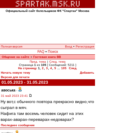
Официальный сайт болельщиков ФК "Спартак" Москва
Полная версия
Вход
•
Регистрация
FAQ
•
Поиск
Общение на сайте
Гостевая книга ВВ
»
Пред. тема
|
След. тема
Страница
1
из
105
[ Сообщений: 5211 ]
На страницу
1
,
2
,
3
,
4
,
5
...
105
След.
Начать новую тему
Добавить
Версия для печати
01.05.2023 - 31.05.2023
авоська
-
31 май 2023 23:41
Ну вот,с обычного повтора прекрасно видно,что
сыграл в мяч.
Нафига там восемь человек сидит на этих
варах-аварах-переварах-недоварах?
Последнее сообщение