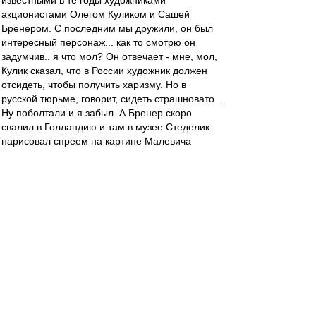
известными в те годы художниками
акционистами Олегом Куликом и Сашей
Бренером. С последним мы дружили, он был
интересный персонаж... как то смотрю он
задумчив.. я что мол? Он отвечает - мне, мол,
Кулик сказал, что в России художник должен
отсидеть, чтобы получить харизму. Но в
русской тюрьме, говорит, сидеть страшновато...
Ну поболтали и я забыл. А Бренер скоро
свалил в Голландию и там в музее Стеделик
нарисовал спреем на картине Малевича
"Белый крест" знак доллара. Ну схватили его,
натурально, судили и посадили, но не в
русскую тюрьму, а .... в голландскую. Что то,
типа год он отсидел. Написал в камере книгу
автобиографическую. Хорошую. Потом вышел,
поселился в Берлине, нашёл себе какую то
сумасшедшую немецкую бабу и как то канул в
безвестность... К чему это я. В голландской
тюрьме харизму не получишь. А в Спартаке
московском можно. Ну а сидеть, Антоха, нужно
только в России. Так становятся легендами, а
не в этой сраной Голландии!