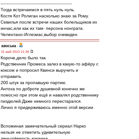
----------------------------------------------
Тогда встречаемся в пять нуль нуль.
Костя Кот Ролиган насколько знаю за Рому.
Севилья после встречи наших болельщиков их
инчас,или как их там- персона нонграта.
Челентано-Иглезиас,выбор очевиден.
авоська
-
31 май 2023 21:36
Короче,дело было так.
Родственник Промеса залез в какую-то афёру с
коксом и попросил Квинси выручить и
отправить
200 штук за пропавшую партию.
Антоха по доброте душевной конечно же
помог,но при этом ещё и навалял родственнику
пиздюлей.Даже немного перестарался.
Лично я придерживаюсь именно этой версии.
Вспоминая замечательный сериал Нарко
нельзя не отметить удивительную
деньгоёмкость кокаина.