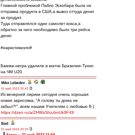
Главной проблемой Пабло Эскобара была не
отправка продукта в США,а вывоз оттуда денег
за продукт.
Туда отправлялся один самолет кокса,а
обратно за него необходимо было три рейса
денег.
#наркотикизло#
Бамжа-негра удалили в матче Бразилия-Тунис
на ЧМ U20.
Mike Lebedev
-
31 май 2023 20:42
Из вечерней лирики сегодня очень хорошая
новая зарисовка, "А голову ты дома не
забыл?!", всем нашим Учителям с любовью 8-)
https://dzen.ru/a/ZHWsShzzlmUk9F49
Bad
-
31 май 2023 20:25
Argos » 31 май 2023 11:04