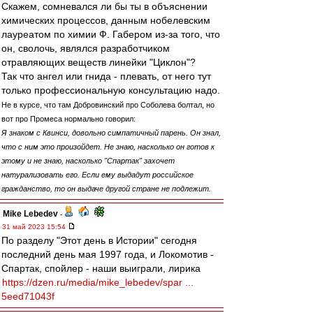
Скажем, сомневался ли бы ты в объяснении
химических процессов, данным нобелевским
лауреатом по химии Ф. Габером из-за того, что
он, сволочь, являлся разработчиком
отравляющих веществ линейки "Циклон"?
Так что ангел или гнида - плевать, от него тут
только профессиональную консультацию надо.
Не в курсе, что там Добровинский про Соболева болтал, но
вот про Промеса нормально говорил:
Я знаком с Квинси, довольно симпатичный парень. Он знал,
что с ним это произойдет. Не знаю, насколько он готов к
этому и не знаю, насколько "Спартак" захочет
натурализовать его. Если ему выдадут российское
гражданство, то он выдаче другой стране не подлежит.
Mike Lebedev
-
31 май 2023 15:54
По разделу "Этот день в Истории" сегодня
последний день мая 1997 года, и Локомотив -
Спартак, спойлер - наши выиграли, лирика
https://dzen.ru/media/mike_lebedev/spar ...
5eed71043f