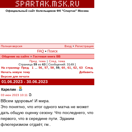
Официальный сайт болельщиков ФК "Спартак" Москва
Полная версия
Вход
•
Регистрация
FAQ
•
Поиск
Общение на сайте
Гостевая книга ВВ
»
Пред. тема
|
След. тема
Страница
59
из
63
[ Сообщений: 3149 ]
На страницу
Пред.
1
...
56
,
57
,
58
,
59
,
60
,
61
,
62
,
63
След.
Начать новую тему
Добавить
Версия для печати
01.06.2023 - 30.06.2023
Карелин
-
03 июн 2023 10:11
ВВсем здоровья! И мира.
Это понятно, что итог одного матча не может
дать общую оценку сезону. Что последнего, что
первого, что в середине пути. Эдаким
флюгеризмом отдаёт, гм..