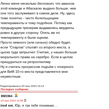
Лично меня несколько беспокоит, что авансов
этой команде и Абаскалю выдано больше, чем
они того заслуживают в самом деле. Ну, здесь
тоже понятно - чисто болельщицкие
темпераменты и тому подобное. Потому как
предыдущим тренерам выдавались вердикты
ровно в другую сторону. Опять же по
темпераменту и были оценки.
Просто немного (или сильно) обидно будет,
если "Спартак" сползёт со второго места, а
цыска туда запрыгнет. Считаю, у наших больше
морального права на серебро. Если в целом
прищуриться на ретроспективу.
Ну и считать прогрессом подъём с позорного
для ВиМ 10-го места представляется мне
неуместным.
Редактировалось 03 июн 2023 10:13
Последнее сообщение
BM1964
-
03 июн 2023 10:09
irod sm
, Юр, я так тебя понимаю....