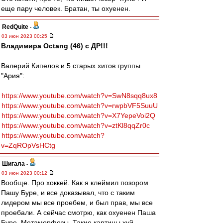
еще пару человек. Братан, ты охуенен.
RedQuite
-
03 июн 2023 00:25
Владимира Octang (46) с ДР!!!
Валерий Кипелов и 5 старых хитов группы
"Ария":
https://www.youtube.com/watch?v=SwN8sqq8ux8
https://www.youtube.com/watch?v=rwpbVF5SuuU
https://www.youtube.com/watch?v=X7YepeVoi2Q
https://www.youtube.com/watch?v=ztKl8qqZr0c
https://www.youtube.com/watch?
v=ZqROpVsHCtg
Шигала
-
03 июн 2023 00:12
Вообще. Про хоккей. Как я клеймил позором
Пашу Буре, и все доказывал, что с таким
лидером мы все проебем, и был прав, мы все
проебали. А сейчас смотрю, как охуенен Паша
Буре. Метаморфозы. Такие картины хуй