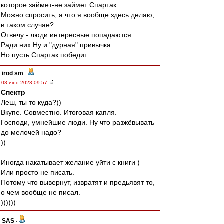
которое займет-не займет Спартак.
Можно спросить, а что я вообще здесь делаю,
в таком случае?
Отвечу - люди интересные попадаются.
Ради них.Ну и "дурная" привычка.
Но пусть Спартак победит.
irod sm
-
03 июн 2023 09:57
Спектр
Леш, ты то куда?))
Вкупе. Совместно. Итоговая капля.
Господи, умнейшие люди. Ну что разжёвывать
до мелочей надо?
))
Иногда накатывает желание уйти с книги )
Или просто не писать.
Потому что вывернут, извратят и предьявят то,
о чем вообще не писал.
))))))
SAS
-