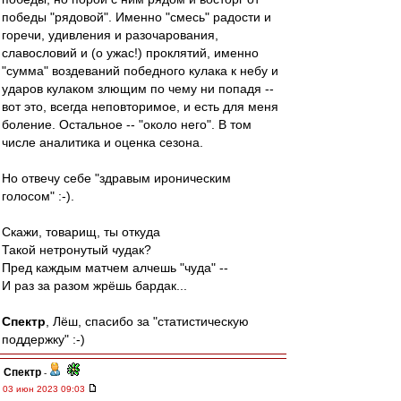
победы "рядовой". Именно "смесь" радости и
горечи, удивления и разочарования,
славословий и (о ужас!) проклятий, именно
"сумма" воздеваний победного кулака к небу и
ударов кулаком злющим по чему ни попадя --
вот это, всегда неповторимое, и есть для меня
боление. Остальное -- "около него". В том
числе аналитика и оценка сезона.
Но отвечу себе "здравым ироническим
голосом" :-).
Скажи, товарищ, ты откуда
Такой нетронутый
ч
удак?
Пред каждым матчем алчешь "чуда" --
И раз за разом жрёшь бардак...
Спектр
, Лёш, спасибо за "статистическую
поддержку" :-)
Спектр
-
03 июн 2023 09:03