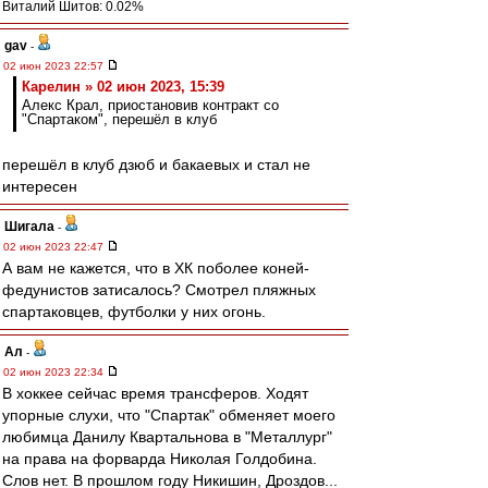
Виталий Шитов: 0.02%
gav
-
02 июн 2023 22:57
Карелин » 02 июн 2023, 15:39
Алекс Крал, приостановив контракт со
"Спартаком", перешёл в клуб
перешёл в клуб дзюб и бакаевых и стал не
интересен
Шигала
-
02 июн 2023 22:47
А вам не кажется, что в ХК поболее коней-
федунистов затисалось? Смотрел пляжных
спартаковцев, футболки у них огонь.
Ал
-
02 июн 2023 22:34
В хоккее сейчас время трансферов. Ходят
упорные слухи, что "Спартак" обменяет моего
любимца Данилу Квартальнова в "Металлург"
на права на форварда Николая Голдобина.
Слов нет. В прошлом году Никишин, Дроздов...