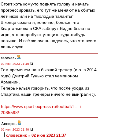
Стоит хоть кому-то поднять голову и начать
прогрессировать, его тут же меняют на сбитых
лётчиков или на "молодые таланты".
В конце сезона я, конечно, боялся, что
Квартальнова в СКА заберут. Видно было по
игре, что попробуют утащить куда-нибудь
повыше. И всё же очень надеюсь, что это всего
лишь слухи.
teorver
-
02 июн 2023 21:46
Тем временем наш бывший тренер (и.о. в 2014
году) Дмитрий Гунько стал чемпионом
Армении.
Теперь нельзя говорить, что после ухода из
Спартака наши тренеры ничего не выиграли :).
https://www.sport-express.ru/football/f ... i-
2085598/
Авверс
-
02 июн 2023 21:40
словесник » 02 июн 2023 21:37