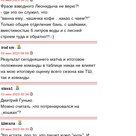
03 июн 2023 06:12
Фразе взводного Леонидыча не верю?!
- где это он служил, что:
"ванна ему...чашечка кофе ...какао с чаем?!"
Только общее отделение бань, с шайками,
вместимостью 6 литров воды и с песней
строем туда и обратно!!!:-)
irod sm
-
03 июн 2023 06:09
Результат сегодняшнего матча и итоговое
положение команды в таблице никак не влияет
на мою итоговую оценку всего сезона как ТШ,
так и команды.
slava1
-
03 июн 2023 02:34
Дмитрий Гунько.
Можно считать ,что потренировался на
,,кошках"?
Шигала
-
03 июн 2023 00:33
Это кстати, про то, что пишет юзер "нуль". И