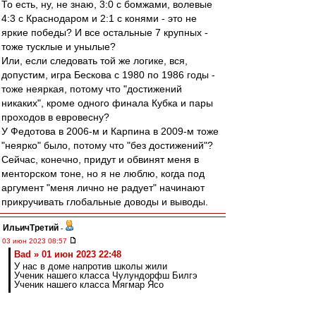
То есть, ну, не знаю, 3:0 с бомжами, волевые
4:3 с Краснодаром и 2:1 с конями - это не
яркие победы? И все остальные 7 крупных -
тоже тусклые и унылые?
Или, если следовать той же логике, вся,
допустим, игра Бескова с 1980 по 1986 годы -
тоже неяркая, потому что "достижений
никаких", кроме одного финала Кубка и пары
проходов в евровесну?
У Федотова в 2006-м и Карпина в 2009-м тоже
"неярко" было, потому что "без достижений"?
Сейчас, конечно, придут и обвинят меня в
менторском тоне, но я не люблю, когда под
аргумент "меня лично не радует" начинают
прикручивать глобальные доводы и выводы.
ИльичТpeтий
-
03 июн 2023 08:57
Bad » 01 июн 2023 22:48
У нас в доме напротив школы жили
Ученик нашего класса Чулундорфш Билгэ
Ученик нашего класса Мягмар Ясо