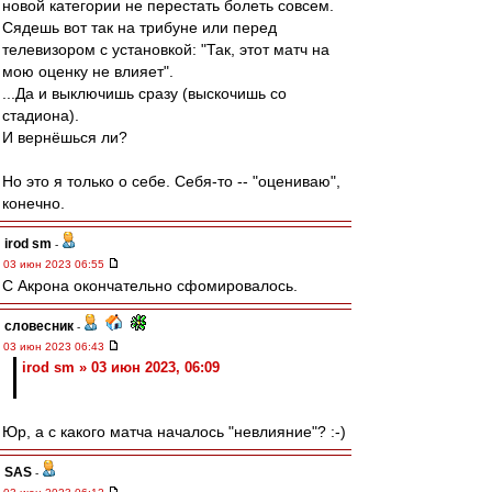
новой категории не перестать болеть совсем.
Сядешь вот так на трибуне или перед
телевизором с установкой: "Так, этот матч на
мою оценку не влияет".
...Да и выключишь сразу (выскочишь со
стадиона).
И вернёшься ли?
Но это я только о себе. Себя-то -- "оцениваю",
конечно.
irod sm
-
03 июн 2023 06:55
С Акрона окончательно сфомировалось.
словесник
-
03 июн 2023 06:43
irod sm » 03 июн 2023, 06:09
Юр, а с какого матча началось "невлияние"? :-)
SAS
-