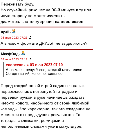
Переживать буду.
Но случайный рикошет на 90-й минуте в ту или
иную сторону не может изменить
диаметрально точку зрения
на весь сезон
.
Край
-
03 июн 2023 07:21
А в новом формате ДРУЗЬЯ не выделяются?
МосфОлд
-
03 июн 2023 07:18
словесник » 03 июн 2023 07:10
А на меня, непутёвого, каждый матч влияет.
Сегодняшний, конечно, сильнее.
Перед каждой новой игрой садишься да как
первоклассник с нетронутой тетрадью и
перьевой ручкой в руке начинаешь ожидать
чего-то нового, необычного от своей любимой
команды. Что характерно, так это ожидание не
меняется от предыдущих результатов. Та
тетрадь, с кляксами, рожицами и
неприличными словами уже в макулатуре.