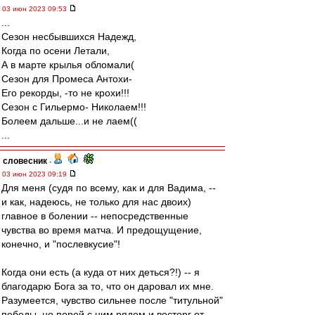
03 июн 2023 09:53
...
Сезон несбывшихся Надежд,
Когда по осени Летали,
А в марте крылья обломали(
Сезон для Промеса Антохи-
Его рекорды, -то не крохи!!!
Сезон с Гильермо- Николаем!!!
Болеем дальше...и не лаем((
...
словесник
-
03 июн 2023 09:19
Для меня (судя по всему, как и для Вадима, --
и как, надеюсь, не только для нас двоих)
главное в болении -- непосредственные
чувства во время матча. И предощущение,
конечно, и "послевкусие"!
Когда они есть (а куда от них деться?!) -- я
благодарю Бога за то, что он даровал их мне.
Разумеется, чувство сильнее после "титульной"
победы, но порой с ним рядом и восторг от