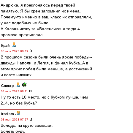
Андрюха, я преклоняюсь перед твоей
памятью. Я бы хрен запомнил их имена.
Почему-то именно в ваш класс их отправляли,
у нас подобных не было.
А Калашникову за «Валенсию» я тогда 4
промаха предъявлял.
Край
-
03 июн 2023 08:49
В прошлом сезоне были очень яркие победы--
дважды Наполи, и Легия, и финал Кубка..А в
этом ярких побед были меньше, а достижений
и вовсе никаких.
Спектр
-
03 июн 2023 08:11
Ну то есть 10 место, но с Кубком лучше, чем
2..4, но без Кубка?
irod sm
-
03 июн 2023 07:27
Володь, ты круто замешал.
Болеть буду.