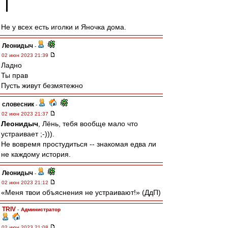
Не у всех есть иголки и Яночка дома.
Леонидыч
-
02 июн 2023 21:39
Ладно
Ты прав
Пусть живут безмятежно
словесник
-
02 июн 2023 21:37
Леонидыч
, Лёнь, тебя вообще мало что
устраивает ;-))).
Не вовремя простудиться -- знакомая едва ли
не каждому история.
Леонидыч
-
02 июн 2023 21:12
«Меня твои объяснения не устраивают!» (ДдП)
TRIV
-
Администратор
02 июн 2023 21:08