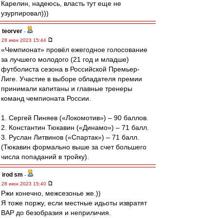
Карелин, надеюсь, власть тут еще не
узурпировал)))
teorver
-
28 июн 2023 15:44
«Чемпионат» провёл ежегодное голосование
за лучшего молодого (21 год и младше)
футболиста сезона в Российской Премьер-
Лиге. Участие в выборе обладателя премии
принимали капитаны и главные тренеры
команд чемпионата России.
1. Сергей Пиняев («Локомотив») – 90 баллов.
2. Константин Тюкавин («Динамо») – 71 балл.
3. Руслан Литвинов («Спартак») – 71 балл.
(Тюкавин формально выше за счет большего
числа попаданий в тройку).
irod sm
-
28 июн 2023 15:40
Ржи конечно, межсезонье же.))
Я тоже поржу, если местные идьоты извратят
ВАР до безобразия и неприличия.