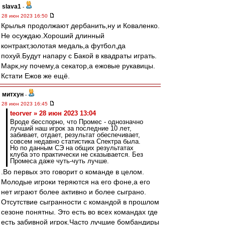
slava1
-
28 июн 2023 16:50
Крылья продолжают дербанить,ну и Коваленко.
Не осуждаю.Хороший длинный
контракт,золотая медаль,а футбол,да
похуй.Будут напару с Бакой в квадраты играть.
Марк,ну почему,а секатор,а ежовые рукавицы.
Кстати Ежов же ещё.
митхун
-
28 июн 2023 16:45
teorver » 28 июн 2023 13:04
Вроде бесспорно, что Промес - однозначно
лучший наш игрок за последние 10 лет,
забивает, отдает, результат обеспечивает,
совсем недавно статистика Спектра была.
Но по данным СЭ на общих результатах
клуба это практически не сказывается. Без
Промеса даже чуть-чуть лучше.
.Во первых это говорит о команде в целом.
Молодые игроки теряются на его фоне,а его
нет играют более активно и более сыграно.
Отсутствие сыгранности с командой в прошлом
сезоне понятны. Это есть во всех командах где
есть забивной игрок.Часто лучшие бомбандиры