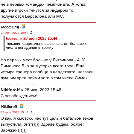
не в первых командах чемпионата. А когда
другие игроки тянутся за лидером то
получаются Барселона или МС.
МосфОлд
-
28 июн 2023 15:53
teorver » 28 июн 2023 15:44
Тюкавин формально выше за счет большего
числа попаданий в тройку
Но первых мест больше у Литвинова - 4. У
Пименова 5, а за мусорка всего трое. Ещё
четыре тренера вообще в неадеквате, назвали
лучшим хрен пойми кого в том числе Симак...
- - -- - - - - - - - - - - -
Nikiforoff
» 28 июн 2023 15:48
С освобождением!
Nikiforoff
-
28 июн 2023 15:48
О как, я смотрю, нас тут целый батальон зеков
выпустили, бггггг)))) Здраве будем, бояре!
Заряжай))))))