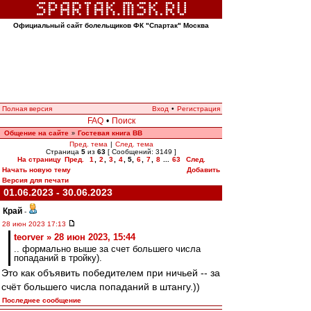
Официальный сайт болельщиков ФК "Спартак" Москва
Полная версия
Вход
•
Регистрация
FAQ
•
Поиск
Общение на сайте
Гостевая книга ВВ
»
Пред. тема
|
След. тема
Страница
5
из
63
[ Сообщений: 3149 ]
На страницу
Пред.
1
,
2
,
3
,
4
,
5
,
6
,
7
,
8
...
63
След.
Начать новую тему
Добавить
Версия для печати
01.06.2023 - 30.06.2023
Край
-
28 июн 2023 17:13
teorver » 28 июн 2023, 15:44
.. формально выше за счет большего числа
попаданий в тройку).
Это как объявить победителем при ничьей -- за
счёт большего числа попаданий в штангу.))
Последнее сообщение