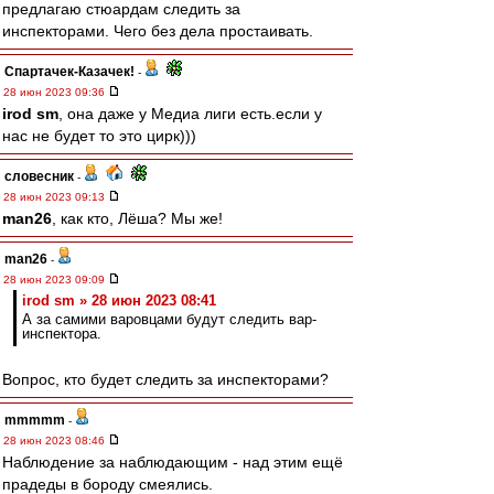
предлагаю стюардам следить за
инспекторами. Чего без дела простаивать.
Спартачек-Казачек!
-
28 июн 2023 09:36
irod sm
, она даже у Медиа лиги есть.если у
нас не будет то это цирк)))
словесник
-
28 июн 2023 09:13
man26
, как кто, Лёша? Мы же!
man26
-
28 июн 2023 09:09
irod sm » 28 июн 2023 08:41
А за самими варовцами будут следить вар-
инспектора.
Вопрос, кто будет следить за инспекторами?
mmmmm
-
28 июн 2023 08:46
Наблюдение за наблюдающим - над этим ещё
прадеды в бороду смеялись.