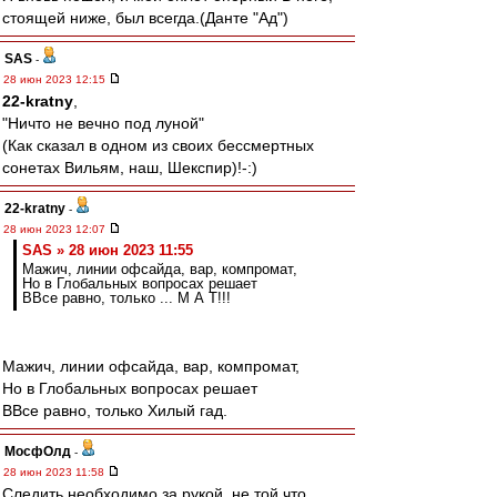
стоящей ниже, был всегда.(Данте "Ад")
SAS
-
28 июн 2023 12:15
22-kratny
,
"Ничто не вечно под луной"
(Как сказал в одном из своих бессмертных
сонетах Вильям, наш, Шекспир)!-:)
22-kratny
-
28 июн 2023 12:07
SAS » 28 июн 2023 11:55
Мажич, линии офсайда, вар, компромат,
Но в Глобальных вопросах решает
ВВсе равно, только ... М А Т!!!
Мажич, линии офсайда, вар, компромат,
Но в Глобальных вопросах решает
ВВсе равно, только Хилый гад.
МосфОлд
-
28 июн 2023 11:58
Следить необходимо за рукой, не той что