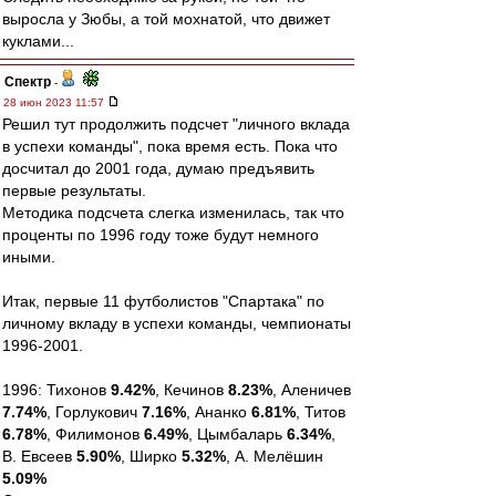
выросла у Зюбы, а той мохнатой, что движет
куклами...
Спектр
-
28 июн 2023 11:57
Решил тут продолжить подсчет "личного вклада
в успехи команды", пока время есть. Пока что
досчитал до 2001 года, думаю предъявить
первые результаты.
Методика подсчета слегка изменилась, так что
проценты по 1996 году тоже будут немного
иными.
Итак, первые 11 футболистов "Спартака" по
личному вкладу в успехи команды, чемпионаты
1996-2001.
1996: Тихонов
9.42%
, Кечинов
8.23%
, Аленичев
7.74%
, Горлукович
7.16%
, Ананко
6.81%
, Титов
6.78%
, Филимонов
6.49%
, Цымбаларь
6.34%
,
В. Евсеев
5.90%
, Ширко
5.32%
, А. Мелёшин
5.09%