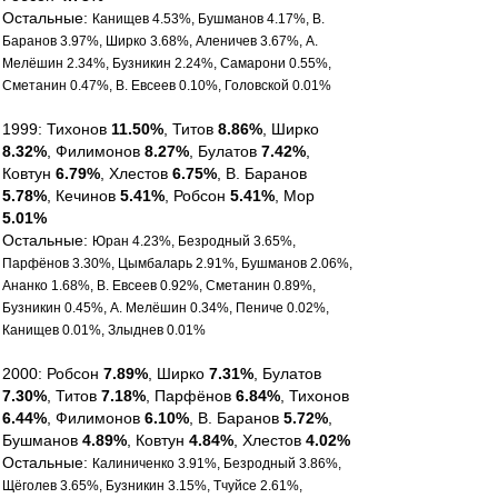
Остальные:
Канищев 4.53%, Бушманов 4.17%, В.
Баранов 3.97%, Ширко 3.68%, Аленичев 3.67%, А.
Мелёшин 2.34%, Бузникин 2.24%, Самарони 0.55%,
Сметанин 0.47%, В. Евсеев 0.10%, Головской 0.01%
1999: Тихонов
11.50%
, Титов
8.86%
, Ширко
8.32%
, Филимонов
8.27%
, Булатов
7.42%
,
Ковтун
6.79%
, Хлестов
6.75%
, В. Баранов
5.78%
, Кечинов
5.41%
, Робсон
5.41%
, Мор
5.01%
Остальные:
Юран 4.23%, Безродный 3.65%,
Парфёнов 3.30%, Цымбаларь 2.91%, Бушманов 2.06%,
Ананко 1.68%, В. Евсеев 0.92%, Сметанин 0.89%,
Бузникин 0.45%, А. Мелёшин 0.34%, Пениче 0.02%,
Канищев 0.01%, Злыднев 0.01%
2000: Робсон
7.89%
, Ширко
7.31%
, Булатов
7.30%
, Титов
7.18%
, Парфёнов
6.84%
, Тихонов
6.44%
, Филимонов
6.10%
, В. Баранов
5.72%
,
Бушманов
4.89%
, Ковтун
4.84%
, Хлестов
4.02%
Остальные:
Калиниченко 3.91%, Безродный 3.86%,
Щёголев 3.65%, Бузникин 3.15%, Тчуйсе 2.61%,