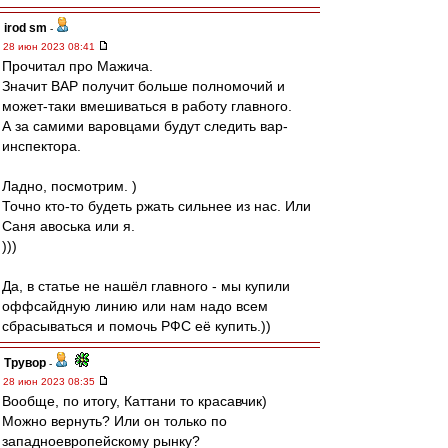
irod sm
-
28 июн 2023 08:41
Прочитал про Мажича.
Значит ВАР получит больше полномочий и
может-таки вмешиваться в работу главного.
А за самими варовцами будут следить вар-
инспектора.
Ладно, посмотрим. )
Точно кто-то будеть ржать сильнее из нас. Или
Саня авоська или я.
)))
Да, в статье не нашёл главного - мы купили
оффсайдную линию или нам надо всем
сбрасываться и помочь РФС её купить.))
Трувор
-
28 июн 2023 08:35
Вообще, по итогу, Каттани то красавчик)
Можно вернуть? Или он только по
западноевропейскому рынку?