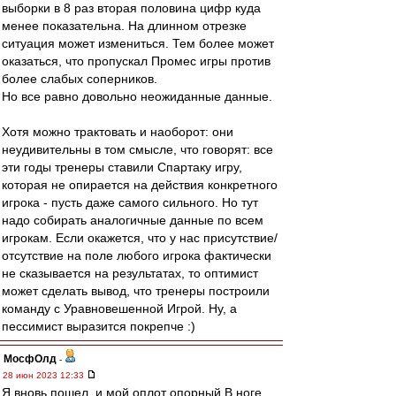
выборки в 8 раз вторая половина цифр куда
менее показательна. На длинном отрезке
ситуация может измениться. Тем более может
оказаться, что пропускал Промес игры против
более слабых соперников.
Но все равно довольно неожиданные данные.
Хотя можно трактовать и наоборот: они
неудивительны в том смысле, что говорят: все
эти годы тренеры ставили Спартаку игру,
которая не опирается на действия конкретного
игрока - пусть даже самого сильного. Но тут
надо собирать аналогичные данные по всем
игрокам. Если окажется, что у нас присутствие/
отсутствие на поле любого игрока фактически
не сказывается на результатах, то оптимист
может сделать вывод, что тренеры построили
команду с Уравновешенной Игрой. Ну, а
пессимист выразится покрепче :)
МосфОлд
-
28 июн 2023 12:33
Я вновь пошел, и мой оплот опорный В ноге,