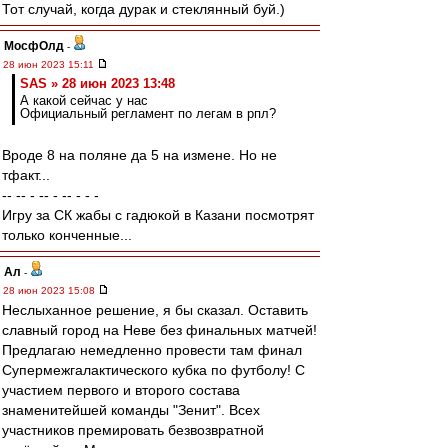
Тот случай, когда дурак и стеклянный буй.)
МосфОлд
-
28 июн 2023 15:11
SAS » 28 июн 2023 13:48
А какой сейчас у нас
Официальный регламент по легам в рпл?
Вроде 8 на поляне да 5 на измене. Но не
тфакт...
-- -- - -- - -- - - -
Игру за СК жабы с гадюкой в Казани посмотрят
только конченные...
Ал
-
28 июн 2023 15:08
Неслыханное решение, я бы сказал. Оставить
славный город на Неве без финальных матчей!
Предлагаю немедленно провести там финал
Супермежгалактического кубка по футболу! С
участием первого и второго состава
знаменитейшей команды "Зенит". Всех
участников премировать безвозвратной