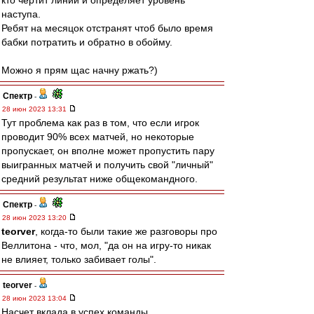
кто чертит линии и определяет уровень
наступа.
Ребят на месяцок отстранят чтоб было время
бабки потратить и обратно в обойму.
Можно я прям щас начну ржать?)
Спектр
-
28 июн 2023 13:31
Тут проблема как раз в том, что если игрок
проводит 90% всех матчей, но некоторые
пропускает, он вполне может пропустить пару
выигранных матчей и получить свой "личный"
средний результат ниже общекомандного.
Спектр
-
28 июн 2023 13:20
teorver
, когда-то были такие же разговоры про
Веллитона - что, мол, "да он на игру-то никак
не влияет, только забивает голы".
teorver
-
28 июн 2023 13:04
Насчет вклада в успех команды.