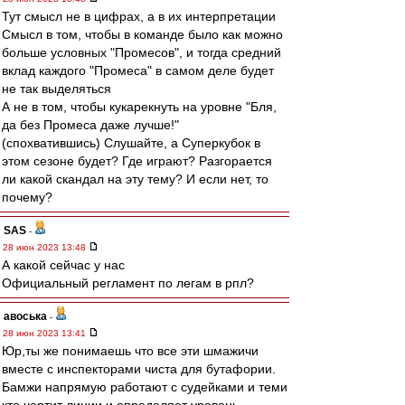
Тут смысл не в цифрах, а в их интерпретации
Смысл в том, чтобы в команде было как можно
больше условных "Промесов", и тогда средний
вклад каждого "Промеса" в самом деле будет
не так выделяться
А не в том, чтобы кукарекнуть на уровне "Бля,
да без Промеса даже лучше!"
(спохватившись) Слушайте, а Суперкубок в
этом сезоне будет? Где играют? Разгорается
ли какой скандал на эту тему? И если нет, то
почему?
SAS
-
28 июн 2023 13:48
А какой сейчас у нас
Официальный регламент по легам в рпл?
авоська
-
28 июн 2023 13:41
Юр,ты же понимаешь что все эти шмажичи
вместе с инспекторами чиста для бутафории.
Бамжи напрямую работают с судейками и теми