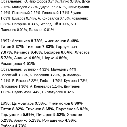
Остальные:
Ю. Никифоров 3.74%, Липко 3.48%, Дуюн
2.76%, Мамедов 2.72%, Джубанов 2.61%, Нигматуллин
2.46%, Пятницкий 2.22%, Головской 1.71%, Чудин
1.03%, Шмаров 0.74%, А. Коновалов 0.40%, Коваленко
0.38%, Нагорняк 0.33%, Безродный 0.09%, А.В.
Павленко 0.01%, Толокнов 0.01%
1997: Аленичев
8.78%
, Филимонов
8.48%
,
Титов
8.37%
, Тихонов
7.83%
, Горлукович
7.07%
, Кечинов
6.46%
, Бахарев
6.04%
, Хлестов
5.73%
, Ананко
4.96%
, Ширко
4.89%
,
Ромащенко
4.51%
Остальные:
Бузникин 4.32%, Мамедов 3.44%,
Головской 3.38%, А. Мелёшин 3.29%, Цымбаларь
2.41%, В. Евсеев 2.22%, Робсон 1.79%, Кульков 1.73%,
Лутовинов 1.36%, А. Коновалов 1.14%, Дмитриев
1.03%, Евдокимов 0.44%, Нигматуллин 0.32%
1998: Цымбаларь
9.53%
, Филимонов
8.96%
,
Титов
8.82%
, Тихонов
8.65%
, Парфёнов
6.92%
,
Горлукович
5.69%
, Писарев
5.62%
, Хлестов
5.29%
, Ананко
5.13%
, Ромащенко
4.96%
,
Робсон
4.73%