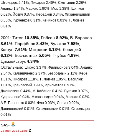
Штолцерс 2.41%, Писарев 2.40%, Сметанин 2.26%,
Ананко 1.94%, Маркао 1.90%, Мор 1.38%, Щипков
0.62%, Йович 0.37%, Лебедков 0.34%, Хизанейшвили
0.33%, Гурченков 0.31%, Кечинов 0.03%, Г. Ловчев
0.01%
2001: Титов
10.85%
, Робсон
8.92%
, В. Баранов
8.61%
, Парфёнов
8.43%
, Булатов
7.98%
,
Ковтун
7.61%
, Митрески
6.18%
, Левицкий
6.12%
, Бесчастных
5.05%
, Тчуйсе
4.89%
,
Цихмейструк
4.34%
Остальные:
Ширко 3.37%, Филимонов 3.04%, Ананко
2.54%, Калиниченко 2.37%, Безродный 2.11%, Кебе
1.31%, Писарев 1.18%, Г. Ловчев 1.05%, Василюк
1.01%, Грановский 0.99%, Ирисметов 0.91%,
Джошевски 0.44%, М. Кабанов 0.41%, Бугаков 0.07%,
Куприянов 0.04%, Мжаванадзе 0.04%, Маркао 0.03%,
А.Е. Павленко 0.03%, Фло 0.03%, Сонин 0.02%,
Данишевский 0.01%, Стаменовски 0.01%, Стрельцов
0.01%
SAS
-
28 июн 2023 11:55