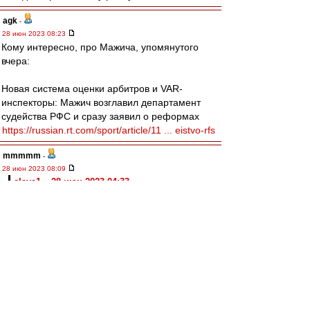
agk
-
28 июн 2023 08:23
Кому интересно, про Мажича, упомянутого
вчера:
Новая система оценки арбитров и VAR-
инспекторы: Мажич возглавил департамент
судейства РФС и сразу заявил о реформах
https://russian.rt.com/sport/article/11 ... eistvo-rfs
mmmmm
-
28 июн 2023 08:09
slava1 » 28 июн 2023 04:33
Хороший сайт,но смотреть можно только в
прямом эфире?
Это не есть хорошо
"Что поделать. Без шипов розы не сорвёшь."
(Т.Абуладзе. Древо желания)
slava1
-
28 июн 2023 04:33