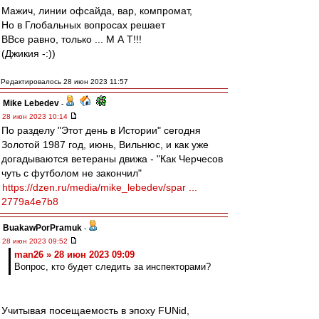
Мажич, линии офсайда, вар, компромат,
Но в Глобальных вопросах решает
ВВсе равно, только ... М А Т!!!
(Джикия -:))
Редактировалось 28 июн 2023 11:57
Mike Lebedev
-
28 июн 2023 10:14
По разделу "Этот день в Истории" сегодня
Золотой 1987 год, июнь, Вильнюс, и как уже
догадываются ветераны движа - "Как Черчесов
чуть с футболом не закончил"
https://dzen.ru/media/mike_lebedev/spar ...
2779a4e7b8
BuakawPorPramuk
-
28 июн 2023 09:52
man26 » 28 июн 2023 09:09
Вопрос, кто будет следить за инспекторами?
Учитывая посещаемость в эпоху FUNid,