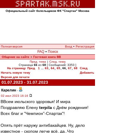
Официальный сайт болельщиков ФК "Спартак" Москва
Полная версия
Вход
•
Регистрация
FAQ
•
Поиск
Общение на сайте
Гостевая книга ВВ
»
Пред. тема
|
След. тема
Страница
66
из
68
[ Сообщений: 3353 ]
На страницу
Пред.
1
...
63
,
64
,
65
,
66
,
67
,
68
След.
Начать новую тему
Добавить
Версия для печати
01.07.2023 - 31.07.2023
Карелин
-
02 июл 2023 16:16
ВВсем июльского здоровья! И мира
Поздравляю Елену
terpila
с Днём рождения!
Всех благ и "Чемпион"-Спартак"!
Опять прёт наружу антибакайцев. Ну, дело
известное - скопом легче всё, да..Что