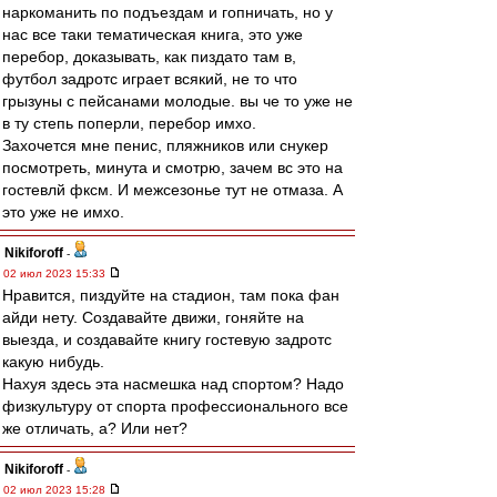
наркоманить по подъездам и гопничать, но у
нас все таки тематическая книга, это уже
перебор, доказывать, как пиздато там в,
футбол задротс играет всякий, не то что
грызуны с пейсанами молодые. вы че то уже не
в ту степь поперли, перебор имхо.
Захочется мне пенис, пляжников или снукер
посмотреть, минута и смотрю, зачем вс это на
гостевлй фксм. И межсезонье тут не отмаза. А
это уже не имхо.
Nikiforoff
-
02 июл 2023 15:33
Нравится, пиздуйте на стадион, там пока фан
айди нету. Создавайте движи, гоняйте на
выезда, и создавайте книгу гостевую задротс
какую нибудь.
Нахуя здесь эта насмешка над спортом? Надо
физкультуру от спорта профессионального все
же отличать, а? Или нет?
Nikiforoff
-
02 июл 2023 15:28