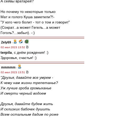
А сейвы вратарей?
Но почему то некоторые только
Мат и голого Куша заметили?!-
"У кого чего болит - тот о том и говорит"
(Сократ...а может Гегель...а может
Гоголь?...забыл). -:)
Zely69
-
02 июл 2023 13:52
terpila
, с днём рождения! :)
Здоровья, счастья! :)
mmmmm
-
02 июл 2023 13:51
"Друзья, давайте все умрем -
К чему нам жизни трепетанье?
Уж лучше гроба громыханье
И смерти черный водоем
Друзья, давайте будем жить
И склизких бабочек душить
Всем остальным дадим по роже