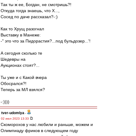
Так ты ж ее, Богдан, не смотришь?!
Откуда тогда знаешь, что Х...,
Сосед по даче рассказал?-:)
Как то Хрущ разогнал
Выставку в Манеже:
-" это что за Пидорастия?...под бульдозер...'!
А сегодня сколько те
Шедевры на
Аукционах стоят?...
Ты уже и с Какой вчера
Обосрался?!
Теперь за МЛ взялся?
-:))))
tver-udomlya
-
02 июл 2023 13:33
Скоморохов у нас любили и раньше, можем и
Олимпиаду фриков в следующем году