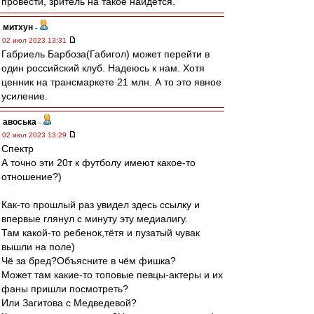
провести, зритель на такое найдётся.
митхун
-
02 июл 2023 13:31
Габриель Барбоза(Габигол) может перейти в
один российский клуб. Надеюсь к нам. Хотя
ценник на трансмаркете 21 млн. А то это явное
усиление.
авоська
-
02 июл 2023 13:29
Спектр
А точно эти 20т к футболу имеют какое-то
отношение?)
Как-то прошлый раз увидел здесь ссылку и
впервые глянул с минуту эту медиалигу.
Там какой-то ребенок,тётя и пузатый чувак
вышли на поле)
Чё за бред?Объясните в чём фишка?
Может там какие-то топовые певцы-актеры и их
фаны пришли посмотреть?
Или Загитова с Медведевой?