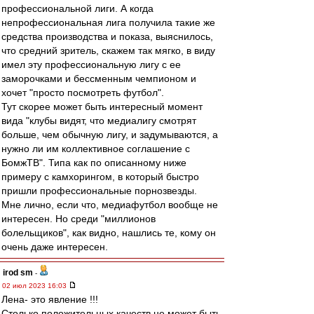
профессиональной лиги. А когда
непрофессиональная лига получила такие же
средства производства и показа, выяснилось,
что средний зритель, скажем так мягко, в виду
имел эту профессиональную лигу с ее
заморочками и бессменным чемпионом и
хочет "просто посмотреть футбол".
Тут скорее может быть интересный момент
вида "клубы видят, что медиалигу смотрят
больше, чем обычную лигу, и задумываются, а
нужно ли им коллективное соглашение с
БомжТВ". Типа как по описанному ниже
примеру с камхорингом, в который быстро
пришли профессиональные порнозвезды.
Мне лично, если что, медиафутбол вообще не
интересен. Но среди "миллионов
болельщиков", как видно, нашлись те, кому он
очень даже интересен.
irod sm
-
02 июл 2023 16:03
Лена- это явление !!!
Столько положительных качеств не может быть