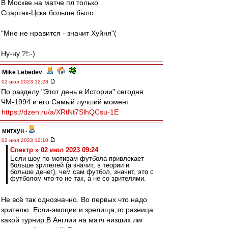
В Москве на матче пл только
Спартак-Цска больше было.
"Мне не нравится - значит Хуйня"(
Ну-ну ?!:-)
Mike Lebedev
-
02 июл 2023 12:23
По разделу "Этот день в Истории" сегодня
ЧМ-1994 и его Самый лучший момент
https://dzen.ru/a/XRtNt7SlhQCsu-1E
митхун
-
02 июл 2023 12:10
Спектр » 02 июл 2023 09:24
Если шоу по мотивам футбола привлекает
больше зрителей (а значит, в теории и
больше денег), чем сам футбол, значит, это с
футболом что-то не так, а не со зрителями.
Не всё так однозначно. Во первых что надо
зрителю. Если-эмоции и зрелища,то разница
какой турнир.В Англии на матч низших лиг