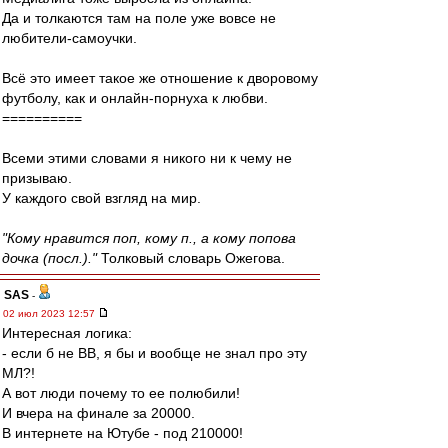
Да и толкаются там на поле уже вовсе не
любители-самоучки.
Всё это имеет такое же отношение к дворовому
футболу, как и онлайн-порнуха к любви.
==========
Всеми этими словами я никого ни к чему не
призываю.
У каждого свой взгляд на мир.
"Кому нравится поп, кому п., а кому попова
дочка (посл.)."
Толковый словарь Ожегова.
SAS
-
02 июл 2023 12:57
Интересная логика:
- если б не ВВ, я бы и вообще не знал про эту
МЛ?!
А вот люди почему то ее полюбили!
И вчера на финале за 20000.
В интернете на Ютубе - под 210000!