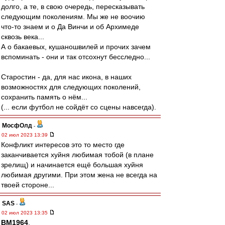
долго, а те, в свою очередь, пересказывать
следующим поколениям. Мы же не воочию
что-то знаем и о Да Винчи и об Архимеде
сквозь века...
А о бакаевых, кушаношвилей и прочих зачем
вспоминать - они и так отсохнут бесследно...
Старостин - да, для нас икона, в наших
возможностях для следующих поколений,
сохранить память о нём...
(... если футбол не сойдёт со сцены навсегда).
МосфОлд
-
02 июл 2023 13:39
Конфликт интересов это то место где
заканчивается хуйня любимая тобой (в плане
зрелищ) и начинается ещё большая хуйня
любимая другими. При этом жена не всегда на
твоей стороне...
SAS
-
02 июл 2023 13:35
BM1964
,