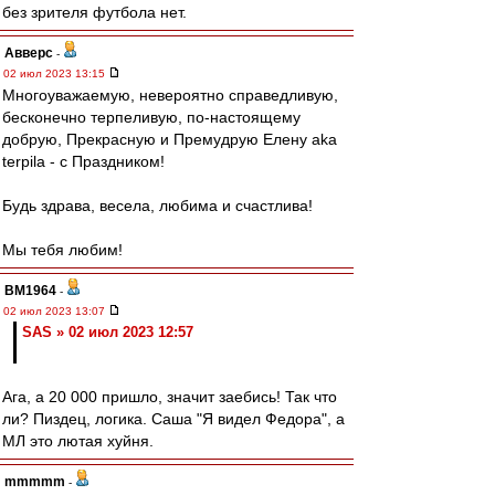
без зрителя футбола нет.
Авверс
-
02 июл 2023 13:15
Многоуважаемую, невероятно справедливую,
бесконечно терпеливую, по-настоящему
добрую, Прекрасную и Премудрую Елену aka
terpila - с Праздником!
Будь здрава, весела, любима и счастлива!
Мы тебя любим!
BM1964
-
02 июл 2023 13:07
SAS » 02 июл 2023 12:57
Ага, а 20 000 пришло, значит заебись! Так что
ли? Пиздец, логика. Саша "Я видел Федора", а
МЛ это лютая хуйня.
mmmmm
-