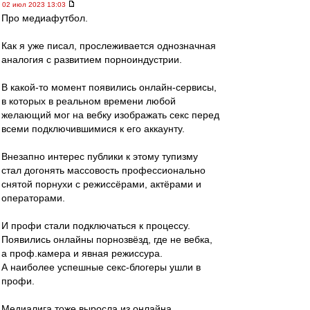
02 июл 2023 13:03
Про медиафутбол.
Как я уже писал, прослеживается однозначная
аналогия с развитием порноиндустрии.
В какой-то момент появились онлайн-сервисы,
в которых в реальном времени любой
желающий мог на вебку изображать секс перед
всеми подключившимися к его аккаунту.
Внезапно интерес публики к этому тупизму
стал догонять массовость профессионально
снятой порнухи с режиссёрами, актёрами и
операторами.
И профи стали подключаться к процессу.
Появились онлайны порнозвёзд, где не вебка,
а проф.камера и явная режиссура.
А наиболее успешные секс-блогеры ушли в
профи.
Медиалига тоже выросла из онлайна.