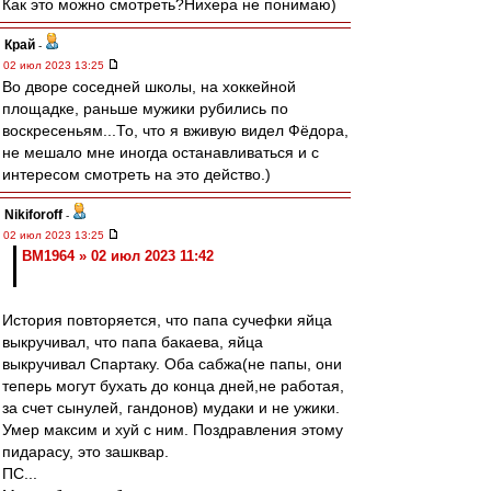
Как это можно смотреть?Нихера не понимаю)
Край
-
02 июл 2023 13:25
Во дворе соседней школы, на хоккейной
площадке, раньше мужики рубились по
воскресеньям...То, что я вживую видел Фёдора,
не мешало мне иногда останавливаться и с
интересом смотреть на это действо.)
Nikiforoff
-
02 июл 2023 13:25
BM1964 » 02 июл 2023 11:42
История повторяется, что папа сучефки яйца
выкручивал, что папа бакаева, яйца
выкручивал Спартаку. Оба сабжа(не папы, они
теперь могут бухать до конца дней,не работая,
за счет сынулей, гандонов) мудаки и не ужики.
Умер максим и хуй с ним. Поздравления этому
пидарасу, это зашквар.
ПС...