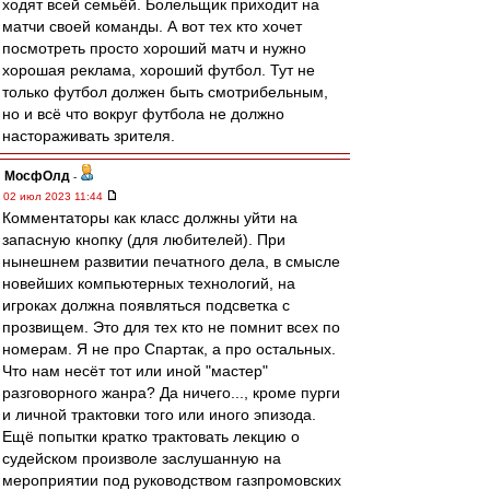
ходят всей семьёй. Болельщик приходит на
матчи своей команды. А вот тех кто хочет
посмотреть просто хороший матч и нужно
хорошая реклама, хороший футбол. Тут не
только футбол должен быть смотрибельным,
но и всё что вокруг футбола не должно
настораживать зрителя.
МосфОлд
-
02 июл 2023 11:44
Комментаторы как класс должны уйти на
запасную кнопку (для любителей). При
нынешнем развитии печатного дела, в смысле
новейших компьютерных технологий, на
игроках должна появляться подсветка с
прозвищем. Это для тех кто не помнит всех по
номерам. Я не про Спартак, а про остальных.
Что нам несёт тот или иной "мастер"
разговорного жанра? Да ничего..., кроме пурги
и личной трактовки того или иного эпизода.
Ещё попытки кратко трактовать лекцию о
судейском произволе заслушанную на
мероприятии под руководством газпромовских