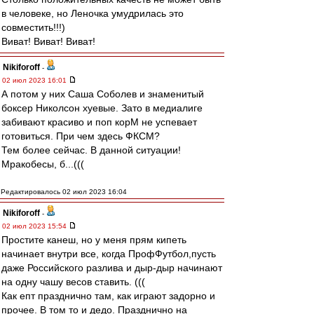
в человеке, но Леночка умудрилась это
совместить!!!)
Виват! Виват! Виват!
Nikiforoff
-
02 июл 2023 16:01
А потом у них Саша Соболев и знаменитый
боксер Николсон хуевые. Зато в медиалиге
забивают красиво и поп корМ не успевает
готовиться. При чем здесь ФКСМ?
Тем более сейчас. В данной ситуации!
Мракобесы, б...(((
Редактировалось 02 июл 2023 16:04
Nikiforoff
-
02 июл 2023 15:54
Простите канеш, но у меня прям кипеть
начинает внутри все, когда ПрофФутбол,пусть
даже Российского разлива и дыр-дыр начинают
на одну чашу весов ставить. (((
Как епт празднично там, как играют задорно и
прочее. В том то и дедо. Празднично на