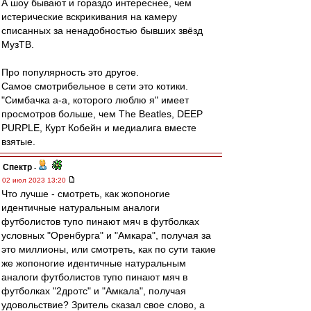
А шоу бывают и гораздо интереснее, чем
истерические вскрикивания на камеру
списанных за ненадобностью бывших звёзд
МузТВ.
Про популярность это другое.
Самое смотрибельное в сети это котики.
"Симбачка а-а, которого люблю я" имеет
просмотров больше, чем The Beatles, DEEP
PURPLE, Курт Кобейн и медиалига вместе
взятые.
Спектр
-
02 июл 2023 13:20
Что лучше - смотреть, как жопоногие
идентичные натуральным аналоги
футболистов тупо пинают мяч в футболках
условных "Оренбурга" и "Амкара", получая за
это миллионы, или смотреть, как по сути такие
же жопоногие идентичные натуральным
аналоги футболистов тупо пинают мяч в
футболках "2дротс" и "Амкала", получая
удовольствие? Зритель сказал свое слово, а