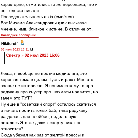
характерно, отметились те же персонажи, что и
по Тедеско писали.
Последовательность as is (смеётся)
Вот Михаил Александрович
gmk
высказал
мнение, нмв, близкое к истине. В отличие от..
Последнее сообщение
Nikiforoff
-
02 июл 2023 16:11
Спектр » 02 июл 2023 16:06
Леша, я вообще не против медиалиги, это
хорошая тема в целом.Пусть играют. Мне это
вааще не интересно. Я понимаю кому то про
радукану про снукер про шахматы нравится, но
зачем это ТУТ?
Ну еще в "советский спорт" осталось скатиться
и начать постить голых баб, типа радукану
разделась для плейбоя, недолго чую
осталось.Это же даже к спорту никак не
относится?
Сюда убежал как раз от желтой прессы и