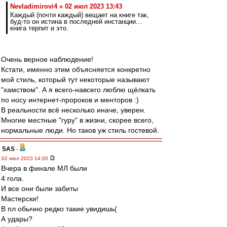
Nevladimirovi4 » 02 июл 2023 13:43
Каждый (почти каждый) вещает на книге так,
буд-то он истина в последней инстанции...
книга терпит и это.
Очень верное наблюдение!
Кстати, именно этим объясняется конкретно
мой стиль, который тут некоторые называют
"хамством". А я всего-навсего люблю щёлкать
по носу интернет-пророков и менторов :)
В реальности всё несколько иначе, уверен.
Многие местные "гуру" в жизни, скорее всего,
нормальные люди. Но таков уж стиль гостевой.
SAS
-
02 июл 2023 14:00
Вчера в финале МЛ были
4 гола.
И все они были забиты
Мастерски!
В пл обычно редко такие увидишь(
А удары?