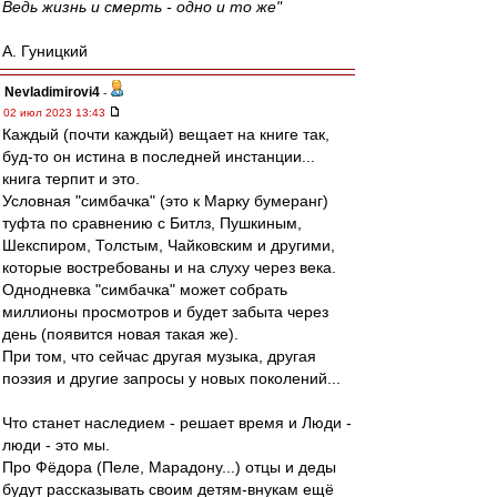
Ведь жизнь и смерть - одно и то же"
А. Гуницкий
Nevladimirovi4
-
02 июл 2023 13:43
Каждый (почти каждый) вещает на книге так,
буд-то он истина в последней инстанции...
книга терпит и это.
Условная "симбачка" (это к Марку бумеранг)
туфта по сравнению с Битлз, Пушкиным,
Шекспиром, Толстым, Чайковским и другими,
которые востребованы и на слуху через века.
Однодневка "симбачка" может собрать
миллионы просмотров и будет забыта через
день (появится новая такая же).
При том, что сейчас другая музыка, другая
поэзия и другие запросы у новых поколений...
Что станет наследием - решает время и Люди -
люди - это мы.
Про Фёдора (Пеле, Марадону...) отцы и деды
будут рассказывать своим детям-внукам ещё