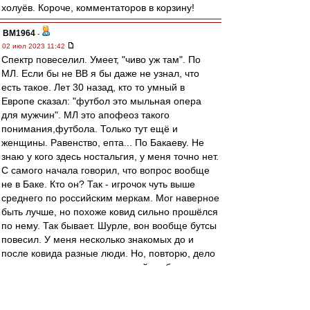
холуёв. Короче, комментаторов в корзину!
BM1964
-
02 июл 2023 11:42
Спектр повеселил. Умеет, "чиво уж там". По
МЛ. Если бы не ВВ я бы даже не узнал, что
есть такое. Лет 30 назад, кто то умный в
Европе сказал: "футбол это мыльная опера
для мужчин". МЛ это апофеоз такого
понимания,футбола. Только тут ещё и
женщины. Равенство, епта... По Бакаеву. Не
знаю у кого здесь ностальгия, у меня точно нет.
С самого начала говорил, что вопрос вообще
не в Баке. Кто он? Так - игрочок чуть выше
среднего по российским меркам. Мог наверное
быть лучше, но похоже ковид сильно прошёлся
по нему. Так бывает. Шурле, вон вообще бутсы
повесил. У меня несколько знакомых до и
после ковида разные люди. Но, повторю, дело
не в нем, а в том, что статусный клуб не может
себе позволить так вести дела. Это проеб с
точки зрения менеджмента и имиджа, когда
твой воспитанник и игрок сборной уходит к