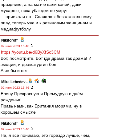
празднике, а на матче вали коней, дави
мусарню, пока ублюдки не умрут.
... приехали епт. Сначала к безалкогольному
пиву, теперь уже и к резиновым женщинам и
медиафутболу
Nikiforoff
-
02 июл 2023 15:48
https://youtu.be/d6ByXfSc3CM
Вот, посмотрите. Вот где драма так драма! И
эмоции, и драматургия боя!
А че бы и нет.
Mike Lebedev
-
02 июл 2023 15:46
Елену Прекрасную и Премудрую с днём
рожденья!
Правь нами, как Британия морями, ну в
хорошем смысле
Nikiforoff
-
02 июл 2023 15:40
Не, я все понимаю, это гораздо лучше, чем,