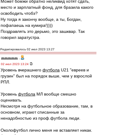
Может бомжи обратно неликвид хотят сдать,
место и зарплатный фонд, для бразила какого
освободить чтобэ?
Ну тогда я закончу вообще, а ты, Богдан,
пофапаешь на кумира!))))
Поздравлять это дерьмо, это зашквар. Так
говорил заратустра.
Редактировалось 02 июл 2023 13:27
mmmmm
-
02 июл 2023 13:24
Уровень вчерашнего
футбола
U21 "евреев и
грузин" был на порядок выше, чем у взрослой
РПЛ.
Уровень
футбола
МЛ вообще смешно
оценивать.
Несмотря на футбольное образование, там, в
основном, играют списанные за
ненадобностью из проф.футбола люди.
Околофутбол лично меня не вставляет никак.