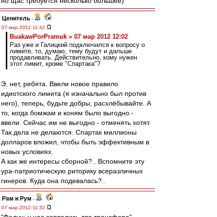
но щас требуется несколько большее)
Ценитель
-
07 мар 2012 11:42
BuakawPorPramuk » 07 мар 2012 12:02
Раз уже и Галицкий подключился к вопросу о
лимите, то, думаю, тему будут и дальше
продавливать. Действительно, кому нужен
этот лимит, кроме "Спартака"?
Э, нет, ребята. Ввели новое правило
идиотского лимита (я изначально был против
него), теперь, будьте добры, расхлёбывайте. А
то, когда бомжам и коням было выгодно -
ввели. Сейчас им не выгодно - отменять хотят.
Так дела не делаются. Спартак миллионы
долларов вложил, чтобы быть эффективным в
новых условиях.
А как же интересы сборной?.. Вспомните эту
ура-патриотическую риторику всеразличных
гинеров. Куда она подевалась?..
Рам и Рум
-
07 мар 2012 11:32