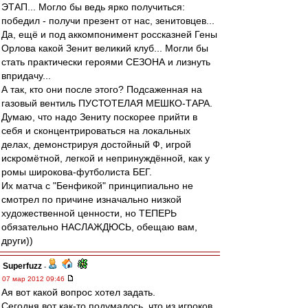
ЭТАП... Могло бы ведь ярко получиться:
победил - получи презент от нас, зенитовцев...
Да, ещё и под аккомпонимент россказней Гены
Орлова какой Зенит великий клуб... Могли бы
стать практически героями СЕЗОНА и лизнуть
впридачу...
А так, кто они после этого? Подсаженная на
газовый вентиль ПУСТОТЕЛАЯ МЕШКО-ТАРА.
Думаю, что надо Зениту поскорее прийти в
себя и сконцентрироваться на локальных
делах, демонстрируя достойный Ф, игрой
искромётной, легкой и непринуждённой, как у
ромы широкова-футболиста БЕГ.
Их матча с "Бенфикой" принципиально не
смотрел по причине изначально низкой
художественной ценности, но ТЕПЕРЬ
обязательно НАСЛАЖДЮСЬ, обещаю вам,
други))
Superfuzz
-
07 мар 2012 09:46
Ая вот какой вопрос хотел задать.
Сегодня вот как-то подумалось, что из игроков,