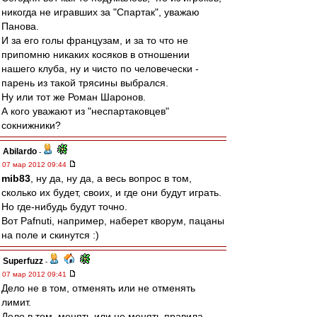
никогда не игравших за "Спартак", уважаю
Панова.
И за его голы французам, и за то что не
припомню никаких косяков в отношении
нашего клуба, ну и чисто по человечески -
парень из такой трясины выбрался.
Ну или тот же Роман Шаронов.
А кого уважают из "неспартаковцев"
сокнижники?
Abilardo
-
07 мар 2012 09:44
mib83
, ну да, ну да, а весь вопрос в том,
сколько их будет, своих, и где они будут играть.
Но где-нибудь будут точно.
Вот Pafnuti, например, наберет кворум, пацаны
на поле и скинутся :)
Superfuzz
-
07 мар 2012 09:41
Дело не в том, отменять или не отменять
лимит.
Дело в том, менять или не менять правила