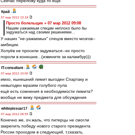
Сейчас переложу куда то еще.
Край
-
07 мар 2012 10:18
Просто болельщик » 07 мар 2012 09:08
Нашим уажаемым спецам неплохо было бы
задуматься над своими решениями...
У наших "не-уажаемых" спецов вместо мозгов--
амбиции.
Холуёв не просили задуматься--их просто
пороли в конюшне...(извините за каламбур)))
IT-consultant
-
07 мар 2012 10:00
имхо, нынешний лимит выгоден Спартаку и
невыгоден мразям голубого пула
ещё есть сомнения в необходимости лимита?
вообще не вижу предмета для обсуждения
whitepissuar17
-
07 мар 2012 09:55
Конечно же, оч.жаль, что питерцы не смогли
закрепить победу нового старого президента
России проходом в следующий, т.сказать,