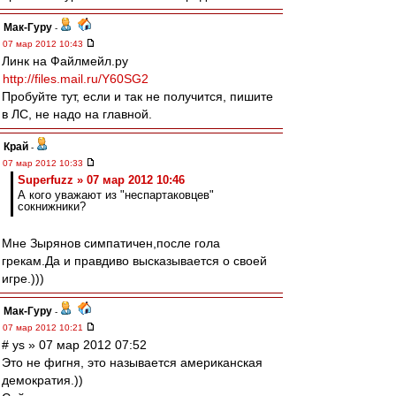
Мак-Гуру
-
07 мар 2012 10:43
Линк на Файлмейл.ру
http://files.mail.ru/Y60SG2
Пробуйте тут, если и так не получится, пишите
в ЛС, не надо на главной.
Край
-
07 мар 2012 10:33
Superfuzz » 07 мар 2012 10:46
А кого уважают из "неспартаковцев"
сокнижники?
Мне Зырянов симпатичен,после гола
грекам.Да и правдиво высказывается о своей
игре.)))
Мак-Гуру
-
07 мар 2012 10:21
# ys » 07 мар 2012 07:52
Это не фигня, это называется американская
демократия.))