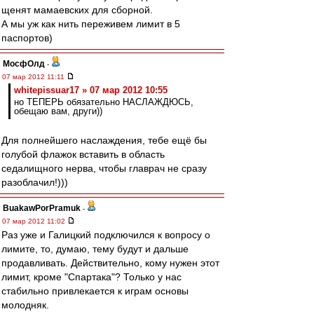
щенят мамаевских для сборной.
А мы уж как нить переживем лимит в 5
паспортов)
МосфОлд
-
07 мар 2012 11:11
whitepissuar17 » 07 мар 2012 10:55
но ТЕПЕРЬ обязательно НАСЛАЖДЮСЬ,
обещаю вам, други))
Для полнейшего наслаждения, тебе ещё бы
голубой флажок вставить в область
седалищного нерва, чтобы главрач не сразу
разоблачил!)))
BuakawPorPramuk
-
07 мар 2012 11:02
Раз уже и Галицкий подключился к вопросу о
лимите, то, думаю, тему будут и дальше
продавливать. Действительно, кому нужен этот
лимит, кроме "Спартака"? Только у нас
стабильно привлекается к играм основы
молодняк.