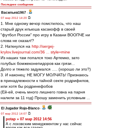
Последнее сообщение
Васильев1967
-
07 мар 2012 14:20
1. Мне одному вечор помстилось, что наш
старый друк ильюша касакофф в своей
"футбол России" про игру в Казани ВООПЧЕ ни
слова не сказал!?
2. Наткнулся на
http://sergej-
krylov.livejournal.com/36 ... style=mine
Из наших там попался токо Артемко, зато
голубых бомжеконепидоров как грязи...
Долго и тяжело задумался ..... (хорошо ли это?)
3. И наконец: НЕ МОГУ МОЛЧАТЬ! Признаюсь
в принадлежности к тайной секте родрифилов,
или хотя бы родринефобов
(Ей-ей, очень много лишнего говна на парня
налили за 11 год) Прошу заменить условным ...
El Jugador Rojo-Blanco
-
07 мар 2012 14:07
potap » 07 мар 2012 14:56
А с лоховским менеджментом у нас сейчас
вроде как все гладко.