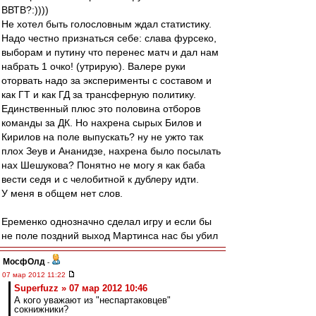
ВВТВ?:))))
Не хотел быть голословным ждал статистику.
Надо честно признаться себе: слава фурсеко,
выборам и путину что перенес матч и дал нам
набрать 1 очко! (утрирую). Валере руки
оторвать надо за эксперименты с составом и
как ГТ и как ГД за трансферную политику.
Единственный плюс это половина отборов
команды за ДК. Но нахрена сырых Билов и
Кирилов на поле выпускать? ну не ужто так
плох Зеув и Ананидзе, нахрена было посылать
нах Шешукова? Понятно не могу я как баба
вести седя и с челобитной к дублеру идти.
У меня в общем нет слов.
Еременко однозначно сделал игру и если бы
не поле поздний выход Мартинса нас бы убил
МосфОлд
-
07 мар 2012 11:22
Superfuzz » 07 мар 2012 10:46
А кого уважают из "неспартаковцев"
сокнижники?