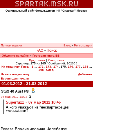
Официальный сайт болельщиков ФК "Спартак" Москва
Полная версия
Вход
•
Регистрация
FAQ
•
Поиск
Общение на сайте
Гостевая книга ВВ
»
Пред. тема
|
След. тема
Страница
175
из
205
[ Сообщений: 10206 ]
На страницу
Пред.
1
...
172
,
173
,
174
,
175
,
176
,
177
,
178
...
205
След.
Начать новую тему
Добавить
Версия для печати
01.03.2012 - 31.03.2012
StuG 40 Ausf F/8
-
07 мар 2012 14:23
Superfuzz » 07 мар 2012 10:46
А кого уважают из "неспартаковцев"
сокнижники?
Реваза Владимировича Челебадзе.