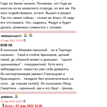
Гидя на банке начали. Понимаю, что Гидя во
многом из-за казанского огорода, но все же. На
него подействовало, кстати. Вышел и решил.
Так что лемит сейчас - только во благо. И надо
его отстаивать. Что, надеюсь, Федун и будет
делать, возможно совместно с лохами.
whitepissuar17
-
07 мар 2012 13:31
BVB 09
,
В конюшне Мамаев пришлый... он в Торпедо
начинал... Свой в стойле Щенников, цепкий
такой, до сборной может и доиграет... "щенят
щенниковых" - покорректней. Хотя могу
заблуждаться, перестал уже себе доверять.
Из неспартаковцев уважал Стрельцова и
Красницкого... пендали бил исключительно на
силу... до отрыва сетки)). Из нынешних Лёшу
Смертина - скромный, как и его брат - тренер...
poliduris
-
07 мар 2012 13:22
Gzza » 07 мар 2012 12:26