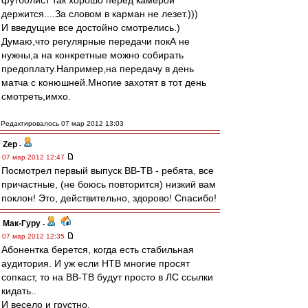
футболист так хорошо перед камерой
держится....За словом в карман не лезет.)))
И введущие все достойно смотрелись.)
Думаю,что регулярные передачи покА не
нужны,а на конкретные можно собирать
предоплату.Например,на передачу в день
матча с конюшней.Многие захотят в тот день
смотреть,имхо.
Редактировалось 07 мар 2012 13:03
Zep
-
07 мар 2012 12:47
Посмотрел первый выпуск ВВ-ТВ - ребята, все
причастные, (не боюсь повторится) низкий вам
поклон! Это, действительно, здорово! Спасибо!
Мак-Гуру
-
07 мар 2012 12:35
Абонентка берется, когда есть стабильная
аудитория. И уж если НТВ многие просят
сопкаст, то на ВВ-ТВ будут просто в ЛС ссылки
кидать..
И весело и грустно.