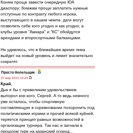
Коням проще завести очередную ЮА
диаспору; бомжам проще заплатить нужные
отступные по контракту любого игрока,
выступающего в нашем чемпе, даги могут
позволить себе кого угодно и как угодно; а
клубы уровня "Амкара" и "КС" обойдутся
арендами и второсортными балканцами.
Не удивлюсь, что в ближайшее время тема
выйдет на новый уровень и лимит значительно
сократят.
Просто болельщик
-
07 мар 2012 10:43
Край
,
Дык я бы с привеликим удовольствием
выпорол кое-кого, Сергей. А то ведь немного
уже осталось, чтобы спортивную
составляющую в соревновании похоронить под
политическими играми и прочей всякой куйней,
теряется принцип равных возможностей в
организации турнира. Так нас и загнали в
прошлом туре на казанский огород...