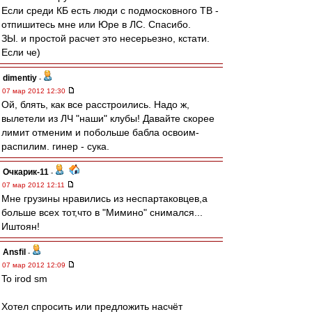
Если среди КБ есть люди с подмосковного ТВ -
отпишитесь мне или Юре в ЛС. Спасибо.
ЗЫ. и простой расчет это несерьезно, кстати.
Если че)
dimentiy
-
07 мар 2012 12:30
Ой, блять, как все расстроились. Надо ж,
вылетели из ЛЧ "наши" клубы! Давайте скорее
лимит отменим и побольше бабла освоим-
распилим. гинер - сука.
Очкарик-11
-
07 мар 2012 12:11
Мне грузины нравились из неспартаковцев,а
больше всех тот,что в "Мимино" снимался...
Иштоян!
Ansfil
-
07 мар 2012 12:09
To irod sm
Хотел спросить или предложить насчёт