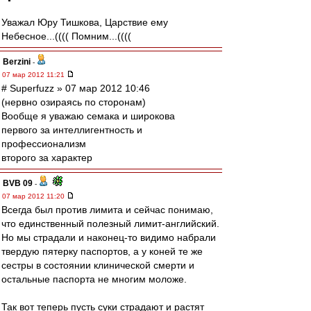
Уважал Юру Тишкова, Царствие ему
Небесное...(((( Помним...((((
Berzini
-
07 мар 2012 11:21
# Superfuzz » 07 мар 2012 10:46
(нервно озираясь по сторонам)
Вообще я уважаю семака и широкова
первого за интеллигентность и
профессионализм
второго за характер
BVB 09
-
07 мар 2012 11:20
Всегда был против лимита и сейчас понимаю,
что единственный полезный лимит-английский.
Но мы страдали и наконец-то видимо набрали
твердую пятерку паспортов, а у коней те же
сестры в состоянии клинической смерти и
остальные паспорта не многим моложе.
Так вот теперь пусть суки страдают и растят