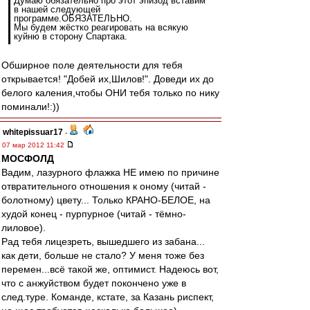
Думаю обязательно про этот эпизод вставим
в нашей следующей
программе.ОБЯЗАТЕЛЬНО.
Мы будем жёстко реагировать на всякую
куйню в сторону Спартака.
Обширное поле деятельности для тебя
открывается! "Добей их,Шилов!". Доведи их до
белого каления,чтобы ОНИ тебя только по нику
поминали!:))
whitepissuar17
-
07 мар 2012 11:42
МОСФОЛД
Вадим, лазурного флажка НЕ имею по причине
отвратительного отношения к оному (читай -
болотному) цвету... Только КРАНО-БЕЛОЕ, на
худой конец - пурпурное (читай - тёмно-
лиловое).
Рад тебя лицезреть, вышедшего из забана...
как дети, больше не стало? У меня тоже без
перемен...всё такой же, оптимист. Надеюсь вот,
что с анжуйством будет покончено уже в
след.туре. Команде, кстате, за Казань риспект,