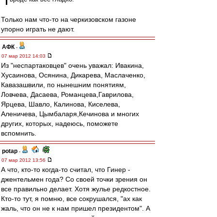
Только нам что-то на черкизовском газоне
упорно играть не дают.
АФК
-
07 мар 2012 14:03
Из "неспартаковцев" очень уважал: Ивакина,
Хусаинова, Осянина, Дикарева, Маслаченко,
Кавазашвили, по нынешним понятиям,
Ловчева, Дасаева, Романцева,Гаврилова,
Ярцева, Шавло, Калинова, Киселева,
Аленичева, Цымбаларя,Кечинова и многих
других, которых, надеюсь, поможете
вспомнить.
potap
-
07 мар 2012 13:56
А что, кто-то когда-то считал, что Гинер -
джентельмен года? Со своей точки зрения он
все правильно делает. Хотя жулье редкостное.
Кто-то тут, я помню, все сокрушался, "ах как
жаль, что он не к нам пришел президентом". А