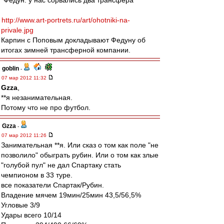
"Федун: у нас сорвались два трансфера"
http://www.art-portrets.ru/art/ohotniki-na-
privale.jpg
Карпин с Поповым докладывают Федуну об
итогах зимней трансферной компании.
goblin
-
07 мар 2012 11:32
Gzza
,
**я незанимательная.
Потому что не про футбол.
Gzza
-
07 мар 2012 11:26
Занимательная **я. Или сказ о том как поле "не
позволило" обыграть рубин. Или о том как злые
"голубой пул" не дал Спартаку стать
чемпионом в 33 туре.
все показатели Спартак/Рубин.
Владение мячем 19мин/25мин 43,5/56,5%
Угловые 3/9
Удары всего 10/14