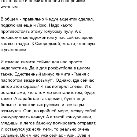
кто-то даже и посчитал коней соперником
честным...
В общем - правильно Федун акцентик сделал,
подключив еще и Локо. Надо как-то
противостоять этому голубому пулу. А с
лоховским менеджментом у нас сейчас вроде
как все гладко. К Смородской, кстати, отношусь
с уважением.
И отмена лимита сейчас для нас просто
недопустима. Да и для росфутбола в целом
также. Еднственный минус лимита - "меня с
паспортом везде возьмут". Однако, где сейчас
автор этой фразы? Я так потерял следы. И с
остальными, кто с тем же менталитетом, будет
также. А заработает академия, будет еще
больше талантливых русских, и все за ум
возьмутся. Они, по крайней мере, между собой
конкурировать начнут. А в такой конкуренции,
глядишь, и легов баночку полировать отправят.
И останутся уж если леги, то реально очень
сильные. Вон у нас уже сейчас - Ари, Зуев и