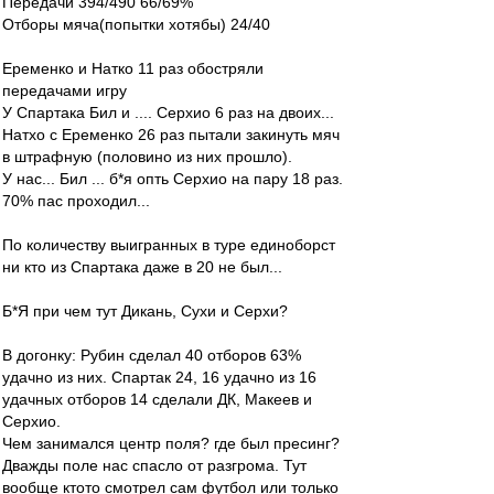
Передачи 394/490 66/69%
Отборы мяча(попытки хотябы) 24/40
Еременко и Натко 11 раз обостряли
передачами игру
У Спартака Бил и .... Серхио 6 раз на двоих...
Натхо с Еременко 26 раз пытали закинуть мяч
в штрафную (половино из них прошло).
У нас... Бил ... б*я опть Серхио на пару 18 раз.
70% пас проходил...
По количеству выигранных в туре единоборст
ни кто из Спартака даже в 20 не был...
Б*Я при чем тут Дикань, Сухи и Серхи?
В догонку: Рубин сделал 40 отборов 63%
удачно из них. Спартак 24, 16 удачно из 16
удачных отборов 14 сделали ДК, Макеев и
Серхио.
Чем занимался центр поля? где был пресинг?
Дважды поле нас спасло от разгрома. Тут
вообще ктото смотрел сам футбол или только