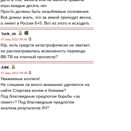
игры каждые десять лет.
Просто должны быть незыблемые положения.
Всё дожны знать, что за зимой приходит весна,
а лимит в России 6+5. Вот из этого и исходить.
Yurik_oh
-
07 мар 2012 09:40
Юр, коль средств катастрофически не хватает,
не рассматривалась возможность перевода
ВВ-ТВ на платный просмотр?
АФК
-
07 мар 2012 09:39
Уважаемые коллеги!
Не слишком ли много внимания уделяется на
сайте Спартака коням и бомжам?
Под благовидным предлогом борьбы «за
лимит»? Под благовидным предлогом
анализа результатов ЛЧ?
Даже высказываются претензии «в
непредъявлении претензий спалетти».
А, как говорят в народе, «на что он?»