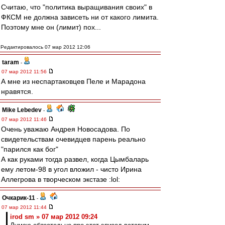
Считаю, что "политика выращивания своих" в
ФКСМ не должна зависеть ни от какого лимита.
Поэтому мне он (лимит) пох...
Редактировалось 07 мар 2012 12:06
taram
-
07 мар 2012 11:56
А мне из неспартаковцев Пеле и Марадона
нравятся.
Mike Lebedev
-
07 мар 2012 11:46
Очень уважаю Андрея Новосадова. По
свидетельствам очевидцев парень реально
"парился как бог"
А как руками тогда развел, когда Цымбаларь
ему летом-98 в угол вложил - чисто Ирина
Аллегрова в творческом экстазе :lol:
Очкарик-11
-
07 мар 2012 11:44
irod sm » 07 мар 2012 09:24