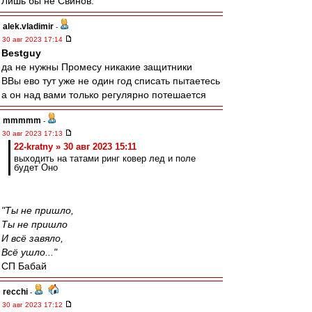
Лишь бы не Свинов.
alek.vladimir
-
30 авг 2023 17:14
Bestguy
да не нужны Промесу никакие защитники
ВВы ево тут уже не один год списать пытаетесь
а он над вами только регулярно потешается
mmmmm
-
30 авг 2023 17:13
22-kratny » 30 авг 2023 15:11
выходить на татами ринг ковер лед и поле
будет Оно
"Ты не пришло,
Ты не пришло
И всё завяло,
Всё ушло..."
СП Бабай
recchi
-
30 авг 2023 17:12