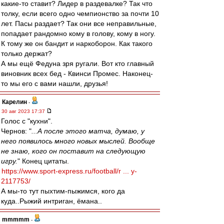
какие-то ставит? Лидер в раздевалке? Так что
толку, если всего одно чемпионство за почти 10
лет. Пасы раздает? Так они все неправильные,
попадает рандомно кому в голову, кому в ногу.
К тому же он бандит и наркоборон. Как такого
только держат?
А мы ещё Федуна зря ругали. Вот кто главный
виновник всех бед - Квинси Промес. Наконец-
то мы его с вами нашли, друзья!
Карелин
-
30 авг 2023 17:37
Голос с "кухни".
Чернов: "
...А после этого матча, думаю, у
него появилось много новых мыслей. Вообще
не знаю, кого он поставит на следующую
игру.
" Конец цитаты.
https://www.sport-express.ru/football/r ... y-
2117753/
А мы-то тут пыхтим-пыжимся, кого да
куда..Рыжий интриган, ёмана..
mmmmm
-