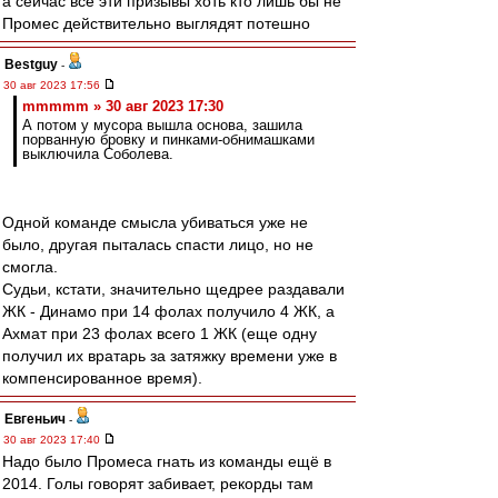
а сейчас все эти призывы хоть кто лишь бы не
Промес действительно выглядят потешно
Bestguy
-
30 авг 2023 17:56
mmmmm » 30 авг 2023 17:30
А потом у мусора вышла основа, зашила
порванную бровку и пинками-обнимашками
выключила Соболева.
Одной команде смысла убиваться уже не
было, другая пыталась спасти лицо, но не
смогла.
Судьи, кстати, значительно щедрее раздавали
ЖК - Динамо при 14 фолах получило 4 ЖК, а
Ахмат при 23 фолах всего 1 ЖК (еще одну
получил их вратарь за затяжку времени уже в
компенсированное время).
Евгеньич
-
30 авг 2023 17:40
Надо было Промеса гнать из команды ещё в
2014. Голы говорят забивает, рекорды там