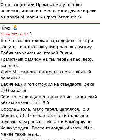
Хотя, защитники Промеса могут в ответ
написать, что на его стандартах другие игроки
в штрафной должны играть активнее :)
Tirox
-
30 авг 2023 16:37
Вот что значит топовая пара дефов в центре
защиты...и атака сразу заиграла по-другому...
Бабич это усиление, второй Видич.
Грамотный с мячом на ты, первый пас, верх,
все дела...
Даже Максименко смотрелся не как вечный
пеночник...
Бабич ещк и гол отгрузил на стандарте...хехе
7,0 без казяв.
Зиня конечно ддя меня мвп матча...гигантский
объем работы. 1+1. 8,0
Соболь 2 гола. Мало терял, цеплялся...8,0
Медина, 7,5. Голевая. Сыграл интереснее
гораздо, чем раньше. Может и Бомбарду на
банку усадить. Более командный игрок. И не
менее техничный...