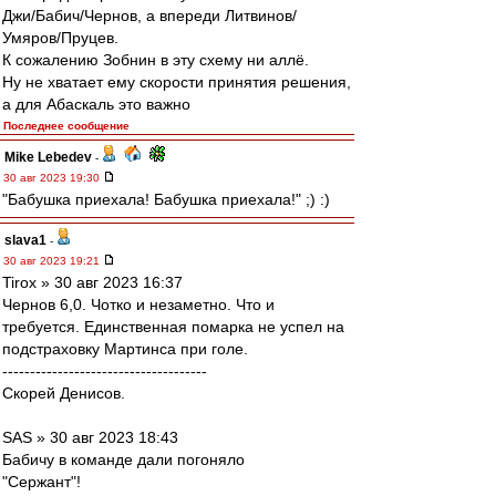
Джи/Бабич/Чернов, а впереди Литвинов/
Умяров/Пруцев.
К сожалению Зобнин в эту схему ни аллё.
Ну не хватает ему скорости принятия решения,
а для Абаскаль это важно
Последнее сообщение
Mike Lebedev
-
30 авг 2023 19:30
"Бабушка приехала! Бабушка приехала!" ;) :)
slava1
-
30 авг 2023 19:21
Tirox » 30 авг 2023 16:37
Чернов 6,0. Чотко и незаметно. Что и
требуется. Единственная помарка не успел на
подстраховку Мартинса при голе.
-------------------------------------
Cкорей Денисов.
SAS » 30 авг 2023 18:43
Бабичу в команде дали погоняло
"Сержант"!