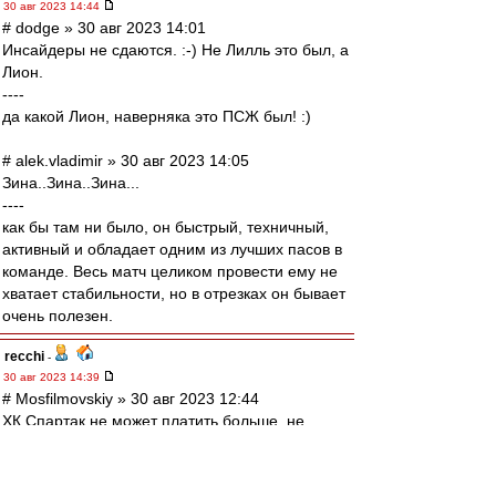
30 авг 2023 14:44
# dodge » 30 авг 2023 14:01
Инсайдеры не сдаются. :-) Не Лилль это был, а
Лион.
----
да какой Лион, наверняка это ПСЖ был! :)
# alek.vladimir » 30 авг 2023 14:05
Зина..Зина..Зина...
----
как бы там ни было, он быстрый, техничный,
активный и обладает одним из лучших пасов в
команде. Весь матч целиком провести ему не
хватает стабильности, но в отрезках он бывает
очень полезен.
recchi
-
30 авг 2023 14:39
# Mosfilmovskiy » 30 авг 2023 12:44
ХК Спартак не может платить больше, не
договорились.
После сезона ушёл бы бесплатно:-/
----