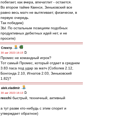
побегает, как вчера, впечатлит - остается.
Во втором тайме Квинси, Зиньковский все
равно весь матч не вытягивает, физически, в
первую очередь.
Так победим)
ЗЫ. По остальным позициям подобных
продуктивных дебютных идей нет, и не
просите)
Спектр
-
30 авг 2023 16:15
Промес не командный игрок?
Тот самый Промес, который отдает в среднем
3.83 паса под удар за матч (Соболев 2.12,
Бонгонда 2.10, Игнатов 2.03, Зиньковский
1.82)?
alek.vladimir
-
30 авг 2023 16:13
recchi
быстрый, техничный, активный
а тут разве кто-нибудь с этим спорит и
утверждает обратное)