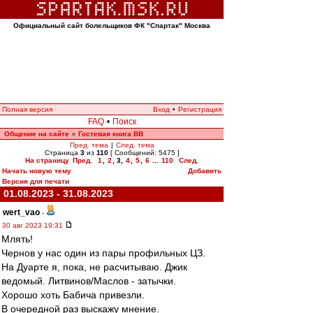
Официальный сайт болельщиков ФК "Спартак" Москва
Полная версия
Вход
•
Регистрация
FAQ
•
Поиск
Общение на сайте
Гостевая книга ВВ
»
Пред. тема
|
След. тема
Страница
3
из
110
[ Сообщений: 5475 ]
На страницу
Пред.
1
,
2
,
3
,
4
,
5
,
6
...
110
След.
Начать новую тему
Добавить
Версия для печати
01.08.2023 - 31.08.2023
wert_vao
-
30 авг 2023 19:31
Млять!
Чернов у нас один из пары профильных ЦЗ.
На Дуарте я, пока, не расчитываю. Джик
ведомый. Литвинов/Маслов - затычки.
Хорошо хоть Бабича привезли.
В очередной раз выскажу мнение.