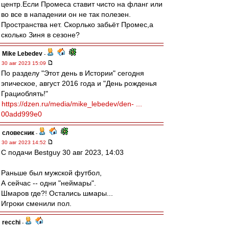
центр.Если Промеса ставит чисто на фланг или
во все в нападении он не так полезен.
Пространства нет. Скорлько забьёт Промес,а
сколько Зиня в сезоне?
Mike Lebedev
-
30 авг 2023 15:09
По разделу "Этот день в Истории" сегодня
эпическое, август 2016 года и "День рожденья
Грациоблять!"
https://dzen.ru/media/mike_lebedev/den- ...
00add999e0
словесник
-
30 авг 2023 14:52
С подачи Bestguy 30 авг 2023, 14:03
Раньше был мужской футбол,
А сейчас -- одни "неймары".
Шмаров где?! Остались шмары...
Игроки сменили пол.
recchi
-