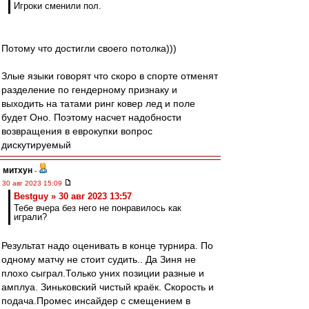
Игроки сменили пол.
Потому что достигли своего потолка)))
Злые языки говорят что скоро в спорте отменят
разделение по гендерному признаку и
выходить на татами ринг ковер лед и поле
будет Оно. Поэтому насчет надобности
возвращения в еврокупки вопрос
дискутируемый
митхун
-
30 авг 2023 15:09
Bestguy » 30 авг 2023 13:57
Тебе вчера без него не понравилось как
играли?
Результат надо оценивать в конце турнира. По
одному матчу не стоит судить.. Да Зиня не
плохо сыграл.Только уних позиции разные и
амплуа. Зиньковский чистый краёк. Скорость и
подача.Промес инсайдер с смещением в