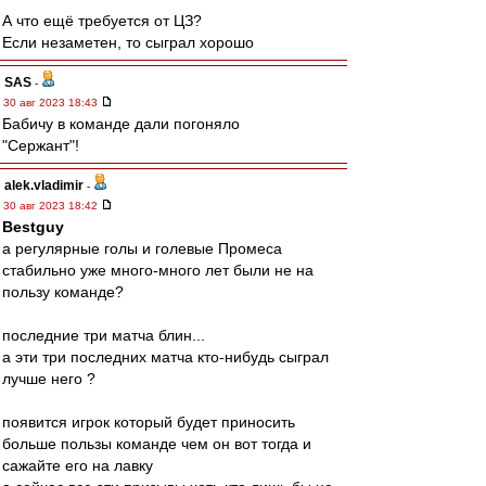
А что ещё требуется от ЦЗ?
Если незаметен, то сыграл хорошо
SAS
-
30 авг 2023 18:43
Бабичу в команде дали погоняло
"Сержант"!
alek.vladimir
-
30 авг 2023 18:42
Bestguy
а регулярные голы и голевые Промеса
стабильно уже много-много лет были не на
пользу команде?
последние три матча блин...
а эти три последних матча кто-нибудь сыграл
лучше него ?
появится игрок который будет приносить
больше пользы команде чем он вот тогда и
сажайте его на лавку