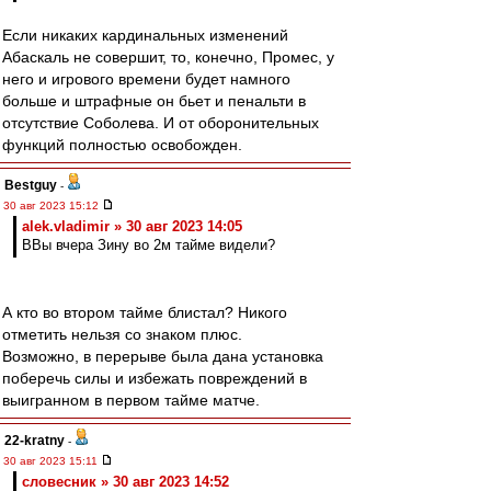
Если никаких кардинальных изменений
Абаскаль не совершит, то, конечно, Промес, у
него и игрового времени будет намного
больше и штрафные он бьет и пенальти в
отсутствие Соболева. И от оборонительных
функций полностью освобожден.
Bestguy
-
30 авг 2023 15:12
alek.vladimir » 30 авг 2023 14:05
ВВы вчера Зину во 2м тайме видели?
А кто во втором тайме блистал? Никого
отметить нельзя со знаком плюс.
Возможно, в перерыве была дана установка
поберечь силы и избежать повреждений в
выигранном в первом тайме матче.
22-kratny
-
30 авг 2023 15:11
словесник » 30 авг 2023 14:52