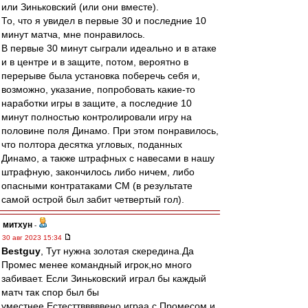
или Зиньковский (или они вместе).
То, что я увидел в первые 30 и последние 10
минут матча, мне понравилось.
В первые 30 минут сыграли идеально и в атаке
и в центре и в защите, потом, вероятно в
перерыве была установка поберечь себя и,
возможно, указание, попробовать какие-то
наработки игры в защите, а последние 10
минут полностью контролировали игру на
половине поля Динамо. При этом понравилось,
что полтора десятка угловых, поданных
Динамо, а также штрафных с навесами в нашу
штрафную, закончилось либо ничем, либо
опасными контратаками СМ (в результате
самой острой был забит четвертый гол).
митхун
-
30 авг 2023 15:34
Bestguy
, Тут нужна золотая скередина.Да
Промес менее командный игрок,но много
забивает. Если Зиньковский играл бы каждый
матч так спор был бы
уместнее.Естесттвввввено играа с Промесом и