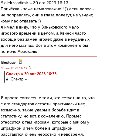
# alek.vladimir » 30 авг 2023 16:13
Причёска - тоже немаловажно!! )) если волосы
не поправлять, они в глаза полезут, не увидит,
кому пас отдавать :)
я имел в виду, что у Зиньковского мало
игрового времени в целом, а Квинси часто
вообще без замен играет, даже в неудачных
для него матчах. Вот в этом компоненте бы
погибче Абаскалю.
Bestguy
-
30 авг 2023 16:49
Спектр » 30 авг 2023 16:33
# Спектр »
Я просто согласен с теми, кто сетует на то, что
с его стандартов остроты практически нет,
возможно, такие удары в борьбе идут в
статистику, но вот, к сожалению, Промес
относится к тем игрокам, которые с мячом у
штрафной и тем более в штрафной
расстаются очень неохотно и невовремя.