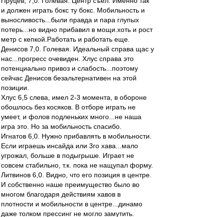
Пруцев, 7,0. Голевая. Центр съел. Именно так
и должен играть бокс ту бокс. Мобильность и
выносливость...были правда и пара глупых
потерь...но видно прибавил в мощи.хоть и рост
метр с кепкой.Работать и работать еще.
Денисов 7,0. Голевая. Идеальный справа щас у
нас...прогресс очевиден. Хлус справа это
потенциально привоз и слабость...поэтому
сейчас Денисов безальтернативен на этой
позиции.
Хлус 6,5 слева, имел 2-3 момента, в обороне
обошлось без косяков. В отборе играть не
умеет, и фолов подленьких много...не наша
игра это. Но за мобильность спасибо.
Игнатов 6,0. Нужно прибавлять в мобильности.
Если играешь инсайда или 3го хава...мало
угрожал, больше в подыгрыше. Играет не
совсем стабильно, т.к. пока не нащупал форму.
Литвинов 6,0. Видно, что его позиция в центре.
И собственно наше преимущество было во
многом благодаря действиям хавов в
плотности и мобильности в центре...динамо
даже толком прессинг не могло замутить.