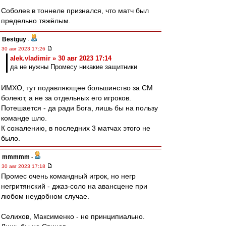
Соболев в тоннеле признался, что матч был
предельно тяжёлым.
Bestguy
-
30 авг 2023 17:26
alek.vladimir » 30 авг 2023 17:14
да не нужны Промесу никакие защитники
ИМХО, тут подавляющее большинство за СМ
болеют, а не за отдельных его игроков.
Потешается - да ради Бога, лишь бы на пользу
команде шло.
К сожалению, в последних 3 матчах этого не
было.
mmmmm
-
30 авг 2023 17:18
Промес очень командный игрок, но негр
негритянский - джаз-соло на авансцене при
любом неудобном случае.
Селихов, Максименко - не принципиально.