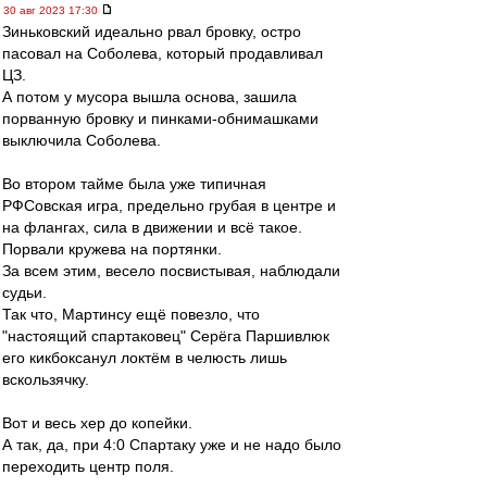
30 авг 2023 17:30
Зиньковский идеально рвал бровку, остро
пасовал на Соболева, который продавливал
ЦЗ.
А потом у мусора вышла основа, зашила
порванную бровку и пинками-обнимашками
выключила Соболева.
Во втором тайме была уже типичная
РФСовская игра, предельно грубая в центре и
на флангах, сила в движении и всё такое.
Порвали кружева на портянки.
За всем этим, весело посвистывая, наблюдали
судьи.
Так что, Мартинсу ещё повезло, что
"настоящий спартаковец" Серёга Паршивлюк
его кикбоксанул локтём в челюсть лишь
вскользячку.
Вот и весь хер до копейки.
А так, да, при 4:0 Спартаку уже и не надо было
переходить центр поля.