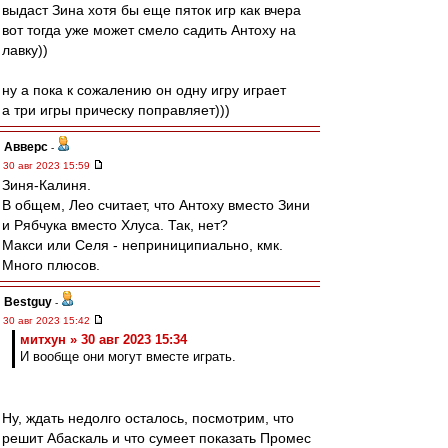
выдаст Зина хотя бы еще пяток игр как вчера
вот тогда уже может смело садить Антоху на
лавку))
ну а пока к сожалению он одну игру играет
а три игры прическу поправляет)))
Авверс
-
30 авг 2023 15:59
Зиня-Калиня.
В общем, Лео считает, что Антоху вместо Зини
и Рябчука вместо Хлуса. Так, нет?
Макси или Селя - неприниципиально, кмк.
Много плюсов.
Bestguy
-
30 авг 2023 15:42
митхун » 30 авг 2023 15:34
И вообще они могут вместе играть.
Ну, ждать недолго осталось, посмотрим, что
решит Абаскаль и что сумеет показать Промес