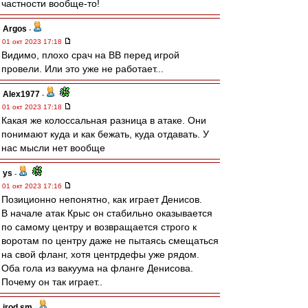
частности вообще-то!
Argos
-
01 окт 2023 17:18
Видимо, плохо срач на ВВ перед игрой
провели. Или это уже не работает...
Alex1977
-
01 окт 2023 17:18
Какая же колоссальная разница в атаке. Они
понимают куда и как бежать, куда отдавать. У
нас мысли нет вообще
ys
-
01 окт 2023 17:16
Позиционно непонятно, как играет Денисов.
В начале атак Крыс он стабильно оказывается
по самому центру и возвращается строго к
воротам по центру даже не пытаясь смещаться
на свой фланг, хотя центрдефы уже рядом.
Оба гола из вакуума на фланге Денисова.
Почему он так играет..
irod sm
-