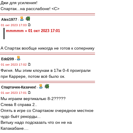
Джи для усиления!
Спартак...на расслабоне! <C>
Alex1977
-
01 окт 2023 17:03
mmmmm » 01 окт 2023 17:01
А Спартак вообще никогда не готов к сопернику
Edd209
-
01 окт 2023 17:02
Фигня. Мы этим клоунам в 17м 0-4 проиграли
при Каррере, потом всё было ок.
Спартачек-Казачек!
-
01 окт 2023 17:01
Мы играем вертикалью 8-2?????
Слева 8 справа 2..
Опять в игре со Спартаком очередное местное
чудо бьёт рекорды...
Витьку надо подсказать что он не на
Капакабане....