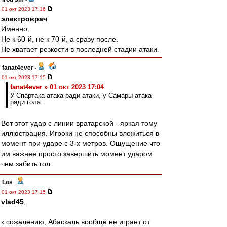
01 окт 2023 17:16
электроврач
Именно.
Не к 60-й, не к 70-й, а сразу после.
Не хватает резкости в последней стадии атаки.
fanat4ever
-
01 окт 2023 17:15
fanat4ever » 01 окт 2023 17:04
У Спартака атака ради атаки, у Самары атака
ради гола.
Вот этот удар с линии вратарской - яркая тому
иллюстрация. Игроки не способны вложиться в
момент при ударе с 3-х метров. Ощущение что
им важнее просто завершить момент ударом
чем забить гол.
Los
-
01 окт 2023 17:15
vlad45
,
к сожалению, Абаскаль вообще не играет от