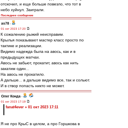
отскочил, и еще больше повезло, что тот в
небо хуйнул. Заиграли.
Последнее сообщение
as78
-
01 окт 2023 17:20
К сожалению рыжий неисправим.
Крылья показывают мастер класс просто по
тактике и реализации.
Видимо надежда была на авось, как и в
предыдущих матчах.
Авось не забьют, прокатит, авось как нить
закатим один...
На авось не прокатило.
А дальше... а дальше видимо все, так и сольют.
И в створ попасть никто не может.
Олег Конда
-
01 окт 2023 17:19
fanat4ever » 01 окт 2023 17:11
Я не про КрыС в целом, а про Горшкова в