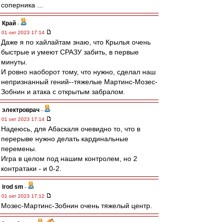
соперника ...
Край
-
01 окт 2023 17:14
Даже я по хайлайтам знаю, что Крылья очень
быстрые и умеют СРАЗУ забить, в первые
минуты.
И ровно наоборот тому, что нужно, сделал наш
непризнанный гений--тяжелые Мартинс-Мозес-
Зобнин и атака с открытым забралом.
электроврач
-
01 окт 2023 17:14
Надеюсь, для Абаскаля очевидно то, что в
перерыве нужно делать кардинальные
перемены.
Игра в целом под нашим контролем, но 2
контратаки - и 0-2.
irod sm
-
01 окт 2023 17:12
Мозес-Мартинс-Зобнин очень тяжелый центр.