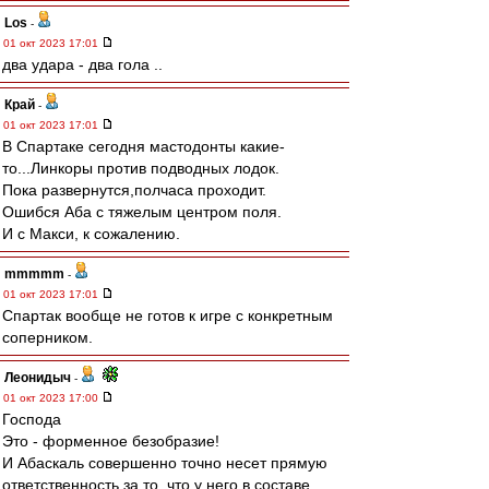
Los
-
01 окт 2023 17:01
два удара - два гола ..
Край
-
01 окт 2023 17:01
В Спартаке сегодня мастодонты какие-
то...Линкоры против подводных лодок.
Пока развернутся,полчаса проходит.
Ошибся Аба с тяжелым центром поля.
И с Макси, к сожалению.
mmmmm
-
01 окт 2023 17:01
Спартак вообще не готов к игре с конкретным
соперником.
Леонидыч
-
01 окт 2023 17:00
Господа
Это - форменное безобразие!
И Абаскаль совершенно точно несет прямую
ответственность за то, что у него в составе