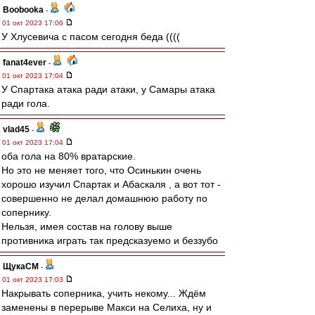
Boobooka
-
01 окт 2023 17:06
У Хлусевича с пасом сегодня беда ((((
fanat4ever
-
01 окт 2023 17:04
У Спартака атака ради атаки, у Самары атака
ради гола.
vlad45
-
01 окт 2023 17:04
оба гола на 80% вратарские.
Но это не меняет того, что Осинькин очень
хорошо изучил Спартак и Абаскаля , а вот тот -
совершенно не делал домашнюю работу по
сопернику.
Нельзя, имея состав на голову выше
противника играть так предсказуемо и беззубо
ЩукаСМ
-
01 окт 2023 17:03
Накрывать соперника, учить некому... Ждём
заменены в перерыве Макси на Селиха, ну и