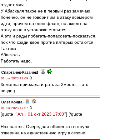
отдает мяч.
У Абаскаля такое не в первый раз замечаю.
Конечно, он не говорит им в атаку всемером
идти, причем на один фланг, но акцент на
атаку явно в установке ставится.
А эти и рады побегать-попасовать-показаться,
пох что сзади двое против пятерых остаются.
Тактика.
Абаскаль.
Работать надо.
Спартачек-Казачек!
-
01 окт 2023 17:09
Команда приехала играть за 2место.....это
пиздец...
Олег Конда
-
01 окт 2023 17:07
[quote="
Ал » 01 окт 2023 17:00
"] [/quote
Нах нагель! Очередная обиженка глотнула
озверина на единственную игру в сезоне!