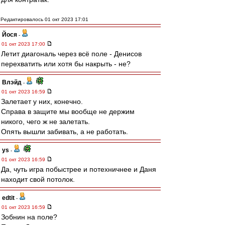
Редактировалось 01 окт 2023 17:01
Йося
-
01 окт 2023 17:00
Летит диагональ через всё поле - Денисов
перехватить или хотя бы накрыть - не?
Влэйд
-
01 окт 2023 16:59
Залетает у них, конечно.
Справа в защите мы вообще не держим
никого, чего ж не залетать.
Опять вышли забивать, а не работать.
ys
-
01 окт 2023 16:59
Да, чуть игра побыстрее и потехничнее и Даня
находит свой потолок.
edtit
-
01 окт 2023 16:59
Зобнин на поле?