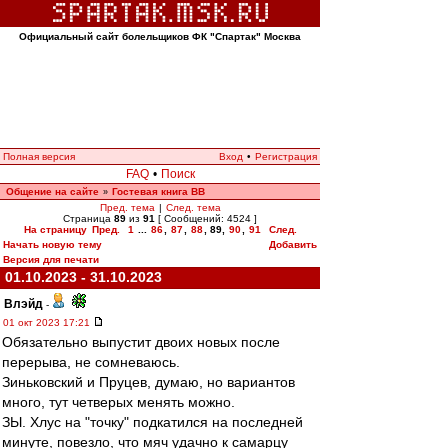
Официальный сайт болельщиков ФК "Спартак" Москва
Полная версия
Вход
•
Регистрация
FAQ
•
Поиск
Общение на сайте
Гостевая книга ВВ
»
Пред. тема
|
След. тема
Страница
89
из
91
[ Сообщений: 4524 ]
На страницу
Пред.
1
...
86
,
87
,
88
,
89
,
90
,
91
След.
Начать новую тему
Добавить
Версия для печати
01.10.2023 - 31.10.2023
Влэйд
-
01 окт 2023 17:21
Обязательно выпустит двоих новых после
перерыва, не сомневаюсь.
Зиньковский и Пруцев, думаю, но вариантов
много, тут четверых менять можно.
ЗЫ. Хлус на "точку" подкатился на последней
минуте, повезло, что мяч удачно к самарцу