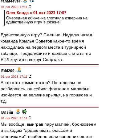
fanat4ever
-
01 окт 2023 17:11
Олег Конда » 01 окт 2023 17:07
Очередная обиженка глотнула озверина на
единственную игру в сезоне!
Единственную игру? Смешно. Неделю назад
команда Крылья Советов какое-то время
находилась на первом месте в турнирной
таблице. Продолжайте и дальше считать что
РПЛ крутится вокруг Спартака.
Edd209
-
01 окт 2023 17:11
А кто этот комментатор? По голосам не
разбираюсь. он сейчас фонтаном малафьи
изойдется на великие крылья, на горшкова и
т.д.
Влэйд
-
01 окт 2023 17:11
Мы вообще, выиграв пару матчей, бронзовеем
и выходим "додавливать классом и
стеночками", особенно если соперник еще и