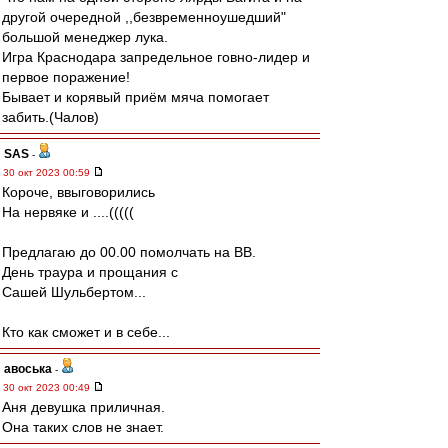
другой очередной ,,безвременноушедший"
большой менеджер лука.
Игра Краснодара запредельное говно-лидер и
первое поражение!
Бывает и корявый приём мяча помогает
забить.(Чалов)
SAS
-
30 окт 2023 00:59
Короче, ввыговорились
На нервяке и ....(((((
Предлагаю до 00.00 помолчать на ВВ.
День траура и прощания с
Сашей Шульбертом...
Кто как сможет и в себе...
авоська
-
30 окт 2023 00:49
Аня девушка приличная.
Она таких слов не знает.