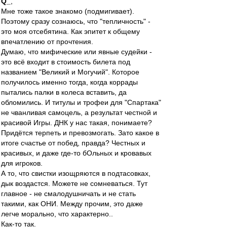
Q_
,
Мне тоже такое знакомо (подмигивает).
Поэтому сразу сознаюсь, что "тепличность" -
это моя отсебятина. Как эпитет к общему
впечатлению от прочтения.
Думаю, что мифические или явные судейки -
это всё входит в стоимость билета под
названием "Великий и Могучий". Которое
получилось именно тогда, когда коррады
пытались палки в колеса вставить, да
обломились. И титулы и трофеи для "Спартака"
не чванливая самоцель, а результат честной и
красивой Игры. ДНК у нас такая, понимаете?
Придётся терпеть и превозмогать. Зато какое в
итоге счастье от побед, правда? Честных и
красивых, и даже где-то бОльных и кровавых
для игроков.
А то, что свистки изощряются в подтасовках,
дык воздастся. Можете не сомневаться. Тут
главное - не смалодушничать и не стать
такими, как ОНИ. Между прочим, это даже
легче морально, что характерно..
Как-то так.