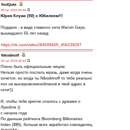
RedQuite
-
30 окт 2023 00:48
Юрия Клуни (50) с Юбилеем!!!
Подарок - в виде главного хита Marvin Gaye,
вышедшего 55 лет назад:
https://vk.com/video284599409_456239297
Nikodimoff
-
30 окт 2023 00:42
Плохо быть официальным лицом.
Нельзя просто послать мразь, даже когда очень
хочется, но когда ты Nikodimoff то тебе реально
пох на высерывсякихебланов в твой адрес в
сети!))
И, чтобы тебе крепче спалось с думами о
Лукойле ))
с начала года
По данным рейтинга Bloomberg Billionaires
Index (BBI), больше всех заработал совладелец