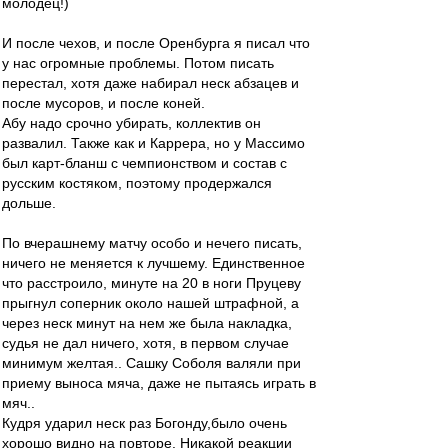
молодец!)
И после чехов, и после Оренбурга я писал что
у нас огромные проблемы. Потом писать
перестал, хотя даже набирал неск абзацев и
после мусоров, и после коней.
Абу надо срочно убирать, коллектив он
развалил. Также как и Каррера, но у Массимо
был карт-бланш с чемпионством и состав с
русским костяком, поэтому продержался
дольше.
По вчерашнему матчу особо и нечего писать,
ничего не меняется к лучшему. Единственное
что расстроило, минуте на 20 в ноги Пруцеву
прыгнул соперник около нашей штрафной, а
через неск минут на нем же была накладка,
судья не дал ничего, хотя, в первом случае
минимум желтая.. Сашку Соболя валяли при
приему выноса мяча, даже не пытаясь играть в
мяч..
Кудря ударил неск раз Богонду,было очень
хорошо видно на повторе. Никакой реакции