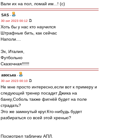
Вали их на пол, ломай им...! (с)
SAS
-
30 окт 2023 00:12
Хоть бы у нас кто научился
Штрафные бить, как сейчас
Наполи....
Эх, Италия,
Футбольно
Сказочная!!!!!!
авоська
-
30 окт 2023 00:10
Не мне просто интересно,если вот к примеру и
следующий тренер посадит Джика на
банку,Соболь также фигнёй будет на поле
страдать?
Это же замкнутый круг.Кто-нибудь будет
разбираться со всей этой хренью?
Посмотрел табличку АПЛ.