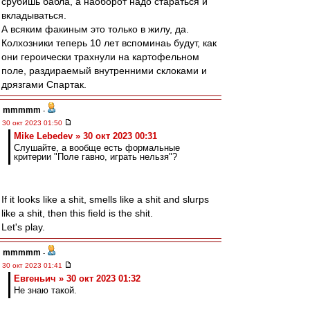
срубишь бабла, а наоборот надо стараться и
вкладываться.
А всяким факиным это только в жилу, да.
Колхозники теперь 10 лет вспоминаь будут, как
они героически трахнули на картофельном
поле, раздираемый внутренними склоками и
дрязгами Спартак.
mmmmm
-
30 окт 2023 01:50
Mike Lebedev » 30 окт 2023 00:31
Слушайте, а вообще есть формальные
критерии "Поле гавно, играть нельзя"?
If it looks like a shit, smells like а shit and slurps
like a shit, then this field is the shit.
Let's play.
mmmmm
-
30 окт 2023 01:41
Евгеньич » 30 окт 2023 01:32
Не знаю такой.