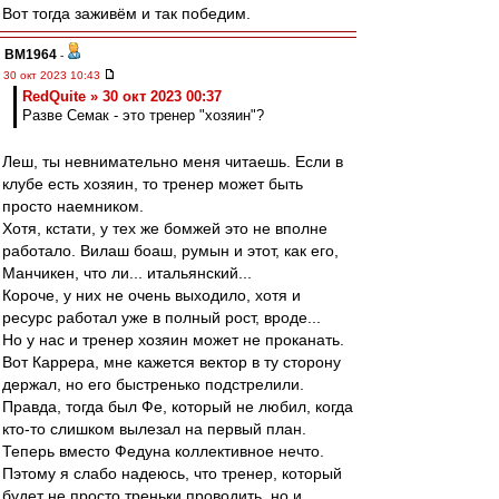
Вот тогда заживём и так победим.
BM1964
-
30 окт 2023 10:43
RedQuite » 30 окт 2023 00:37
Разве Семак - это тренер "хозяин"?
Леш, ты невнимательно меня читаешь. Если в
клубе есть хозяин, то тренер может быть
просто наемником.
Хотя, кстати, у тех же бомжей это не вполне
работало. Вилаш боаш, румын и этот, как его,
Манчикен, что ли... итальянский...
Короче, у них не очень выходило, хотя и
ресурс работал уже в полный рост, вроде...
Но у нас и тренер хозяин может не проканать.
Вот Каррера, мне кажется вектор в ту сторону
держал, но его быстренько подстрелили.
Правда, тогда был Фе, который не любил, когда
кто-то слишком вылезал на первый план.
Теперь вместо Федуна коллективное нечто.
Пэтому я слабо надеюсь, что тренер, который
будет не просто треньки проводить, но и