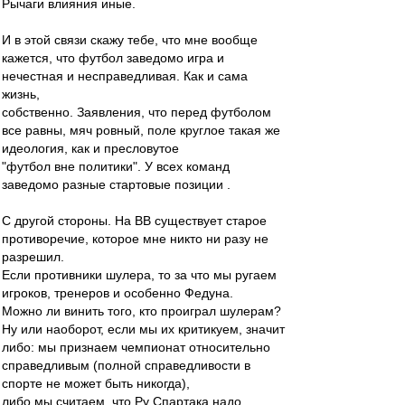
Рычаги влияния иные.
И в этой связи скажу тебе, что мне вообще
кажется, что футбол заведомо игра и
нечестная и несправедливая. Как и сама
жизнь,
собственно. Заявления, что перед футболом
все равны, мяч ровный, поле круглое такая же
идеология, как и пресловутое
"футбол вне политики". У всех команд
заведомо разные стартовые позиции .
С другой стороны. На ВВ существует старое
противоречие, которое мне никто ни разу не
разрешил.
Если противники шулера, то за что мы ругаем
игроков, тренеров и особенно Федуна.
Можно ли винить того, кто проиграл шулерам?
Ну или наоборот, если мы их критикуем, значит
либо: мы признаем чемпионат относительно
справедливым (полной справедливости в
спорте не может быть никогда),
либо мы считаем, что Ру Спартака надо