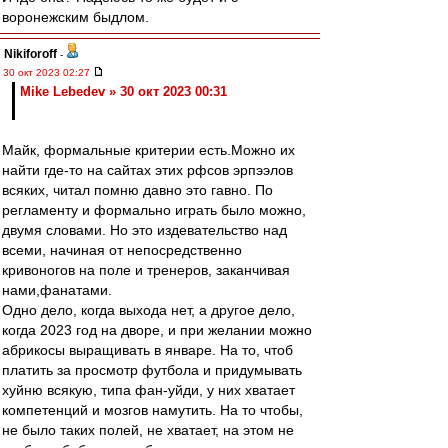
воронежским быдлом.
Nikiforoff
-
30 окт 2023 02:27
Mike Lebedev » 30 окт 2023 00:31
Майк, формальные критерии есть.Можно их
найти где-то на сайтах этих рфсов эрпээлов
всяких, читал помню давно это гавно. По
регламенту и формально играть было можно,
двумя словами. Но это издевательство над
всеми, начиная от непосредственно
кривоногов на поле и тренеров, заканчивая
нами,фанатами.
Одно дело, когда выхода нет, а другое дело,
когда 2023 год на дворе, и при желании можно
абрикосы выращивать в январе. На то, чтоб
платить за просмотр футбола и придумывать
хуйню всякую, типа фан-уйди, у них хватает
компетенций и мозгов намутить. На то чтобы,
не было таких полей, не хватает, на этом не