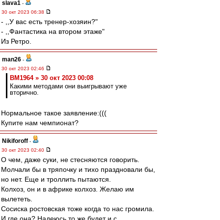
slava1
-
30 окт 2023 06:38
- ,,У вас есть тренер-хозяин?"
- ,,Фантастика на втором этаже"
Из Ретро.
man26
-
30 окт 2023 02:46
BM1964 » 30 окт 2023 00:08
Какими методами они выигрывают уже
вторично.
Нормальное такое заявление:(((
Купите нам чемпионат?
Nikiforoff
-
30 окт 2023 02:40
О чем, даже суки, не стесняются говорить.
Молчали бы в тряпочку и тихо праздновали бы,
но нет. Еще и троллить пытаются.
Колхоз, он и в африке колхоз. Желаю им
вылететь.
Сосиска ростовская тоже когда то нас громила.
И где она? Надеюсь то же будет и с