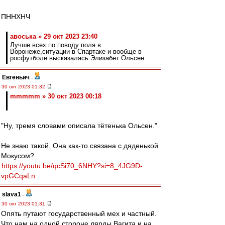
ПННХНЧ
авоська » 29 окт 2023 23:40
Лучше всех по поводу поля в
Воронеже,ситуации в Спартаке и вообще в
росфутболе высказалась Элизабет Ольсен.
Евгеньич
-
30 окт 2023 01:32
mmmmm » 30 окт 2023 00:18
"Ну, тремя словами описала тётенька Ольсен."
Не знаю такой. Она как-то связана с дяденькой
Мокусом?
https://youtu.be/qcSi70_6NHY?si=8_4JG9D-
vpGCqaLn
slava1
-
30 окт 2023 01:31
Опять путают государственный мех и частный.
Что нам на одной стороне лярды Вагита и на