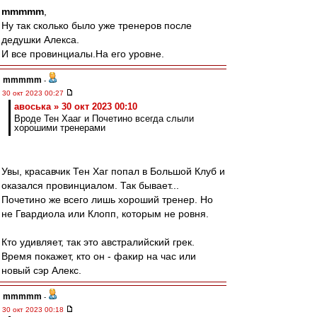
mmmmm
,
Ну так сколько было уже тренеров после
дедушки Алекса.
И все провинциалы.На его уровне.
mmmmm
-
30 окт 2023 00:27
авоська » 30 окт 2023 00:10
Вроде Тен Хааг и Почетино всегда слыли
хорошими тренерами
Увы, красавчик Тен Хаг попал в Большой Клуб и
оказался провинциалом. Так бывает...
Почетино же всего лишь хороший тренер. Но
не Гвардиола или Клопп, которым не ровня.
Кто удивляет, так это австралийский грек.
Время покажет, кто он - факир на час или
новый сэр Алекс.
mmmmm
-
30 окт 2023 00:18