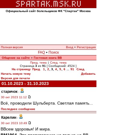
Официальный сайт болельщиков ФК "Спартак" Москва
Полная версия
Вход
•
Регистрация
FAQ
•
Поиск
Общение на сайте
Гостевая книга ВВ
»
Пред. тема
|
След. тема
Страница
3
из
91
[ Сообщений: 4524 ]
На страницу
Пред.
1
,
2
,
3
,
4
,
5
,
6
...
91
След.
Начать новую тему
Добавить
Версия для печати
01.10.2023 - 31.10.2023
старичок
-
30 окт 2023 11:12
Всё, проводили Шульберта. Светлая память...
Последнее сообщение
Карелин
-
30 окт 2023 10:49
ВВсем здоровья! И мира.