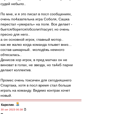
судей небыло..
По мне, и я это писал в посл сообщениях,
очень по4азательна игра Соболя, Сашка
перестал «умирать» на поле. Все делает -
бьется/борется/обсолит/пасует, но очень
пресно для него..
а он основной игрок, главный мотор..
как же жалко когда команда плывет вниз…
состав шикарный.. молодёжь немного
обтесалась..
Денисов хор игрок, в пред матчах он не
виноват в голах, не звезда, но та4и5 парни
делают коллектив.
Промес очень токсичен для сегодняшнего
Спартака, хотя в посл время стал больше
играть на команду. Видимо контрак хочет
новый.
Карелин
-
30 окт 2023 00:38