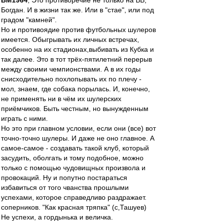
BM1964
, Это противоречие не только на ВВ,
Богдан. И в жизни так же. Или в "стае", или под
градом "камней".
Но и противоядие против футбольных шулеров
имеется. Обыгрывать их личных встречах,
особенно на их стадионах,выбивать из Кубка и
так далее. Это в тот трёх-пятилетний перерыв
между своими чемпионствами. А в их годы
снисходительно похлопывать их по плечу -
мол, знаем, где собака порылась. И, конечно,
не применять ни в чём их шулерских
приёмчиков. Быть честным, но вынужденным
играть с ними.
Но это при главном условии, если они (все) вот
точно-точно шулеры. И даже не оно главное. А
самое-самое - создавать такой клуб, который
засудить, оболгать и тому подобное, можно
только с помощью чудовищных произвола и
провокаций. Ну и попутно постараться
избавиться от того чванства прошлыми
успехами, которое справедливо раздражает.
соперников. "Как красная тряпка" (с,Ташуев)
Не успехи, а гордынька и величка.