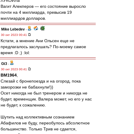
ЛУКОЙЛа
Вагит Алекперов — его состояние выросло
почти на 4 миллиарда, превысив 19
миллиардов долларов.
Mike Lebedev
-
30 окт 2023 00:41
Кстати, а мнение Ани Ольсен еще не
предлагалось заслушать? По-моему самое
время :D ;) :lol:
Gt3
-
30 окт 2023 00:41
BM1964
,
Слезай с бронепоезда и на огород, пока
заморозки не бабахнули!))
Осет никогда не был тренером и никогда не
будет, временщик. Валера может, но его у нас
не будет, к сожалению.
Шутить над коллективным сознанием
Абафилов не буду, переобулось абсолютное
большинство. Только Трив не сдается,