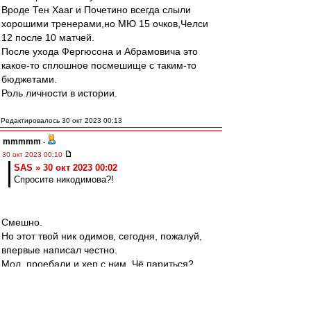
Вроде Тен Хааг и Почетино всегда слыли
хорошими тренерами,но МЮ 15 очков,Челси
12 после 10 матчей.
После ухода Фергюсона и Абрамовича это
какое-то сплошное посмешище с таким-то
бюджетами.
Роль личности в истории.
Редактировалось 30 окт 2023 00:13
mmmmm
-
30 окт 2023 00:10
SAS » 30 окт 2023 00:02
Спросите никодимова?!
Смешно.
Но этот твой ник одимов, сегодня, пожалуй,
впервые написал честно.
Мол, проебали и хер с ним. Чё париться?
Ну, на этого персонажа из комиксов плевать.