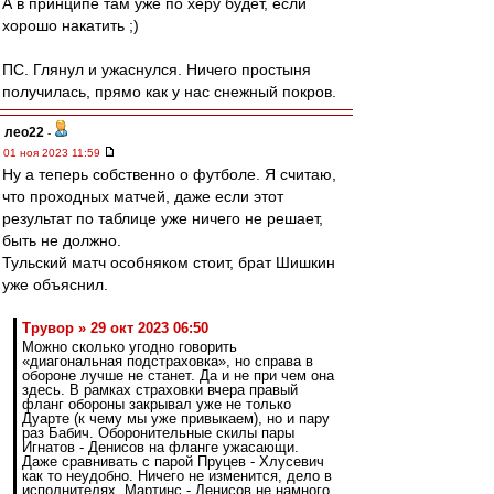
А в принципе там уже по херу будет, если
хорошо накатить ;)
ПС. Глянул и ужаснулся. Ничего простыня
получилась, прямо как у нас снежный покров.
лео22
-
01 ноя 2023 11:59
Ну а теперь собственно о футболе. Я считаю,
что проходных матчей, даже если этот
результат по таблице уже ничего не решает,
быть не должно.
Тульский матч особняком стоит, брат Шишкин
уже объяснил.
Трувор » 29 окт 2023 06:50
Можно сколько угодно говорить
«диагональная подстраховка», но справа в
обороне лучше не станет. Да и не при чем она
здесь. В рамках страховки вчера правый
фланг обороны закрывал уже не только
Дуарте (к чему мы уже привыкаем), но и пару
раз Бабич. Оборонительные скилы пары
Игнатов - Денисов на фланге ужасающи.
Даже сравнивать с парой Пруцев - Хлусевич
как то неудобно. Ничего не изменится, дело в
исполнителях. Мартинс - Денисов не намного