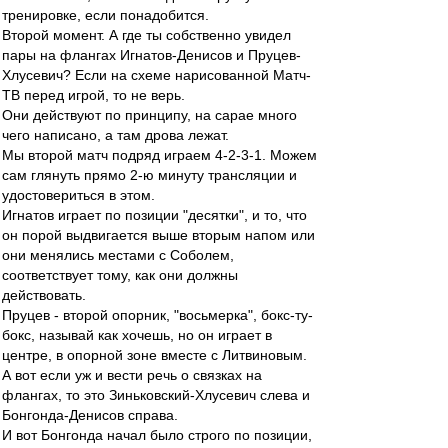
тренировке, если понадобится.
Второй момент. А где ты собственно увидел
пары на флангах Игнатов-Денисов и Пруцев-
Хлусевич? Если на схеме нарисованной Матч-
ТВ перед игрой, то не верь.
Они действуют по принципу, на сарае много
чего написано, а там дрова лежат.
Мы второй матч подряд играем 4-2-3-1. Можем
сам глянуть прямо 2-ю минуту трансляции и
удостовериться в этом.
Игнатов играет по позиции "десятки", и то, что
он порой выдвигается выше вторым напом или
они менялись местами с Соболем,
соответствует тому, как они должны
действовать.
Пруцев - второй опорник, "восьмерка", бокс-ту-
бокс, называй как хочешь, но он играет в
центре, в опорной зоне вместе с Литвиновым.
А вот если уж и вести речь о связках на
флангах, то это Зиньковский-Хлусевич слева и
Бонгонда-Денисов справа.
И вот Бонгонда начал было строго по позиции,