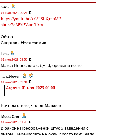
SAS
-
01 ноя 2023 09:29
https://youtu.be/xrVT8LXjmsM?
si=_vPg3ErlZAuqfLYm
Обзор.
Спартак - Нефтехимик
Los
-
01 ноя 2023 08:53
Макса Небесного с ДР! Здоровья и всего ...
fanat4ever
-
01 ноя 2023 03:38
Argos » 01 ноя 2023 00:00
Начнем с того, что он Магкеев.
МосфОлд
-
01 ноя 2023 01:47
В районе Преображенки штук 5 заведений с
пивом. Перечислять не буду, просто кому надо