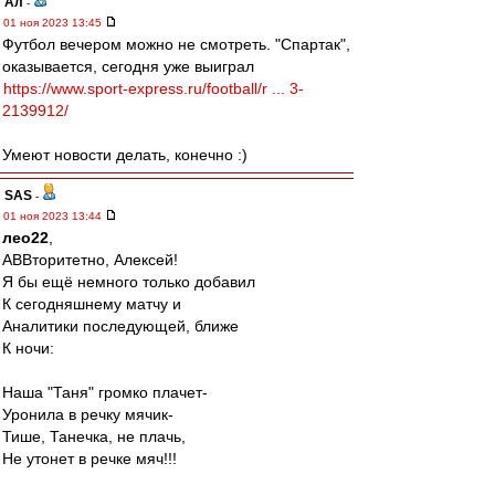
Ал
-
01 ноя 2023 13:45
Футбол вечером можно не смотреть. "Спартак",
оказывается, сегодня уже выиграл
https://www.sport-express.ru/football/r ... 3-
2139912/
Умеют новости делать, конечно :)
SAS
-
01 ноя 2023 13:44
лео22
,
АВВторитетно, Алексей!
Я бы ещё немного только добавил
К сегодняшнему матчу и
Аналитики последующей, ближе
К ночи:
Наша "Таня" громко плачет-
Уронила в речку мячик-
Тише, Танечка, не плачь,
Не утонет в речке мяч!!!