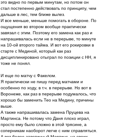
это видно по первым минутам, но потом он
стал постепенно действовать по принципу, чем
дальше в лес, тем ближе вылез.
И все меньше, меньше помогать в обороне. По
ощущения во втором вообще практически
завязал с этим. Поэтому его замена как раз и
напрашивалась если не в перерыве, то минуте
на 10-ой второго тайма. И вот его рокировки в
старте с Мединой, который как раз
дисциплинировано отыграл по позиции с НН, я
тоже не понял.
И еще по матчу с Факелом.
Я практически не пишу перед матчами и
особенно по ходу, в т.ч. в перерыве. Но вот в
Воронеже, как раз в перерыве подумалось, что
хорошо бы заменить Тео на Медину, причины
выше.
А также напрашивалась замена Пруцева на
Мартинса. Не потому что Даня плохо играл,
просто ему было сложно в этой трясине, а
соперникам наоборот легче с ним справляться.
А вот более атлетичный Мартинс, на своих