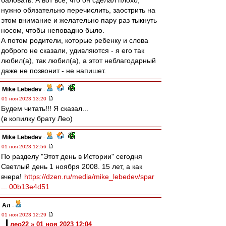
баловать. А вот все, что он сделал плохо,
нужно обязательно перечислить, заострить на
этом внимание и желательно пару раз тыкнуть
носом, чтобы неповадно было.
А потом родители, которые ребенку и слова
доброго не сказали, удивляются - я его так
любил(а), так любил(а), а этот неблагодарный
даже не позвонит - не напишет.
Mike Lebedev
-
01 ноя 2023 13:20
Будем читать!!! Я сказал...
(в копилку брату Лео)
Mike Lebedev
-
01 ноя 2023 12:56
По разделу "Этот день в Истории" сегодня
Светлый день 1 ноября 2008. 15 лет, а как
вчера!
https://dzen.ru/media/mike_lebedev/spar
... 00b13e4d51
Ал
-
01 ноя 2023 12:29
лео22 » 01 ноя 2023 12:04