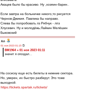
Акацев было бы красиво. Ну ,хозяин-барин..
Если завтра на больничке никого,то рисуется
Чернов-Джикия. Павлика бы направо.
Слева бы попробовать лз Рябчук - лпз
Хлусевич. Ну и молодёжь:Лайкин Мелёшин
Быковский
Ал
-
01 ноя 2023 01:15
BM1964 » 01 ноя 2023 01:11
значит я опоздал...
На сосиску еще есть билеты в нижние сектора.
Но, уверен, их быстро разберут. Это тоже
выходной.
https://tickets.spartak.ru/tickets/
BM1964
-
01 ноя 2023 01:11
Ал
, Вау... ты меня огорчил... значит я