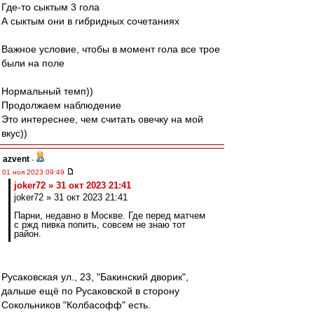
Где-то сыктым 3 гола
А сыктым они в гибридных сочетаниях
Важное условие, чтобы в момент гола все трое
были на поле
Нормальный темп))
Продолжаем наблюдение
Это интереснее, чем считать овечку на мой
вкус))
azvent
-
01 ноя 2023 09:49
joker72 » 31 окт 2023 21:41
joker72 » 31 окт 2023 21:41
Парни, недавно в Москве. Где перед матчем
с ржд пивка попить, совсем не знаю тот
район.
Русаковская ул., 23, "Бакинский дворик",
дальше ещё по Русаковской в сторону
Сокольников "Колбасофф" есть.