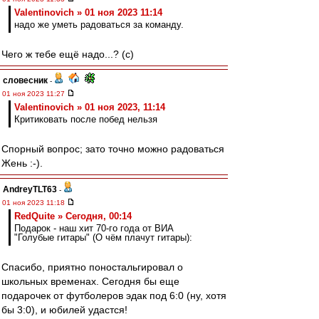
Valentinovich » 01 ноя 2023 11:14
надо же уметь радоваться за команду.
Чего ж тебе ещё надо...? (с)
словесник
-
01 ноя 2023 11:27
Valentinovich » 01 ноя 2023, 11:14
Критиковать после побед нельзя
Спорный вопрос; зато точно можно радоваться
Жень :-).
AndreyTLT63
-
01 ноя 2023 11:18
RedQuite » Сегодня, 00:14
Подарок - наш хит 70-го года от ВИА
"Голубые гитары" (О чём плачут гитары):
Спасибо, приятно поностальгировал о
школьных временах. Сегодня бы еще
подарочек от футболеров эдак под 6:0 (ну, хотя
бы 3:0), и юбилей удастся!