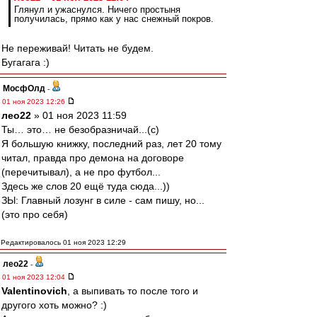
Глянул и ужаснулся. Ничего простыня
получилась, прямо как у нас снежный покров.
Не переживай! Читать не будем.
Бугагага :)
МосфОлд
-
01 ноя 2023 12:26
лео22
» 01 ноя 2023 11:59
Ты… это… не безобразничай...(с)
Я большую книжку, последний раз, лет 20 тому
читал, правда про демона на договоре
(перечитывал), а не про футбол...
Здесь же слов 20 ещё туда сюда...))
ЗЫ: Главный лозунг в силе - сам пишу, но...
(это про себя)
Редактировалось 01 ноя 2023 12:29
лео22
-
01 ноя 2023 12:04
Valentinovich
, а выпивать то после того и
другого хоть можно? :)