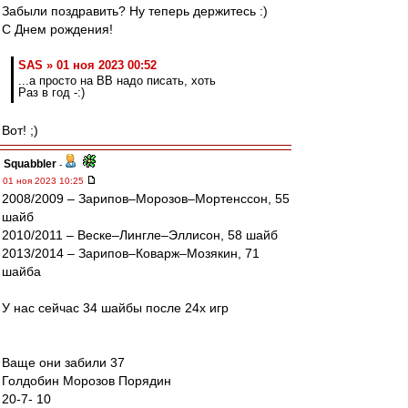
Забыли поздравить? Ну теперь держитесь :)
С Днем рождения!
SAS » 01 ноя 2023 00:52
...а просто на ВВ надо писать, хоть
Раз в год -:)
Вот! ;)
Squabbler
-
01 ноя 2023 10:25
2008/2009 – Зарипов–Морозов–Мортенссон, 55
шайб
2010/2011 – Веске–Лингле–Эллисон, 58 шайб
2013/2014 – Зарипов–Коварж–Мозякин, 71
шайба
У нас сейчас 34 шайбы после 24х игр
Ваще они забили 37
Голдобин Морозов Порядин
20-7- 10