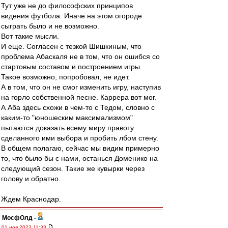
Тут уже не до философских принципов
видения футбола. Иначе на этом огороде
сыграть было и не возможно.
Вот такие мысли.
И еще. Согласен с тезкой Шишкиным, что
проблема Абаскаля не в том, что он ошибся со
стартовым составом и построением игры.
Такое возможно, попробовал, не идет.
А в том, что он не смог изменить игру, наступив
на горло собственной песне. Каррера вот мог.
А Аба здесь схожи в чем-то с Тедом, словно с
каким-то "юношеским максимализмом"
пытаются доказать всему миру правоту
сделанного ими выбора и пробить лбом стену.
В общем полагаю, сейчас мы видим примерно
то, что было бы с нами, останься Доменико на
следующий сезон. Такие же кувырки через
голову и обратно.
Ждем Краснодар.
МосфОлд
-
01 ноя 2023 11:33