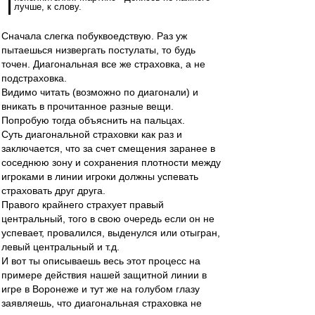
лучше, к слову.
Сначала слегка побуквоедствую. Раз уж
пытаешься низвергать постулаты, то будь
точен. Диагональная все же страховка, а не
подстраховка.
Видимо читать (возможно по диагонали) и
вникать в прочитанное разные вещи.
Попробую тогда объяснить на пальцах.
Суть диагональной страховки как раз и
заключается, что за счет смещения заранее в
соседнюю зону и сохранения плотности между
игроками в линии игроки должны успевать
страховать друг друга.
Правого крайнего страхует правый
центральный, того в свою очередь если он не
успевает, провалился, выденулся или отыгран,
левый центральный и т.д.
И вот ты описываешь весь этот процесс на
примере действия нашей защитной линии в
игре в Воронеже и тут же на голубом глазу
заявляешь, что диагональная страховка не