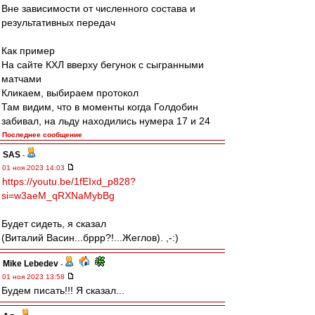
Вне зависимости от численного состава и
результативных передач
Как пример
На сайте КХЛ вверху бегунок с сыгранными
матчами
Кликаем, выбираем протокол
Там видим, что в моменты когда Голдобин
забивал, на льду находились нумера 17 и 24
Последнее сообщение
SAS
-
01 ноя 2023 14:03
https://youtu.be/1fEIxd_p828?
si=w3aeM_qRXNaMybBg
Будет сидеть, я сказал
(Виталий Васин...бррр?!...Жеглов). ,-:)
Mike Lebedev
-
01 ноя 2023 13:58
Будем писать!!! Я сказал...