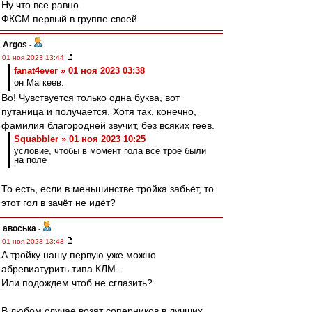
Ну что все равно
ФКСМ первый в группе своей
Argos
-
01 ноя 2023 13:44
fanat4ever » 01 ноя 2023 03:38
он Магкеев.
Во! Чувствуется только одна буква, вот
путаница и получается. Хотя так, конечно,
фамилия благородней звучит, без всяких геев.
Squabbler » 01 ноя 2023 10:25
условие, чтобы в момент гола все трое были
на поле
То есть, если в меньшинстве тройка забьёт, то
этот гол в зачёт не идёт?
авоська
-
01 ноя 2023 13:43
А тройку нашу первую уже можно
абревиатурить типа КЛМ.
Или подождем чтоб не сглазить?
В любом случае,возят соперников в лучших