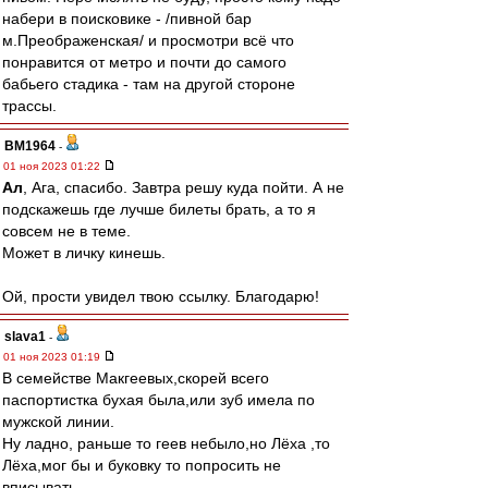
набери в поисковике - /пивной бар
м.Преображенская/ и просмотри всё что
понравится от метро и почти до самого
бабьего стадика - там на другой стороне
трассы.
BM1964
-
01 ноя 2023 01:22
Ал
, Ага, спасибо. Завтра решу куда пойти. А не
подскажешь где лучше билеты брать, а то я
совсем не в теме.
Может в личку кинешь.
Ой, прости увидел твою ссылку. Благодарю!
slava1
-
01 ноя 2023 01:19
В семействе Макгеевых,скорей всего
паспортистка бухая была,или зуб имела по
мужской линии.
Ну ладно, раньше то геев небыло,но Лёха ,то
Лёха,мог бы и буковку то попросить не
вписывать.