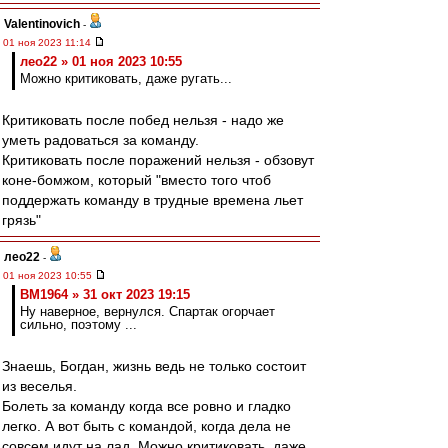
Valentinovich
-
01 ноя 2023 11:14
лео22 » 01 ноя 2023 10:55
Можно критиковать, даже ругать...
Критиковать после побед нельзя - надо же
уметь радоваться за команду.
Критиковать после поражений нельзя - обзовут
коне-бомжом, который "вместо того чтоб
поддержать команду в трудные времена льет
грязь"
лео22
-
01 ноя 2023 10:55
BM1964 » 31 окт 2023 19:15
Ну наверное, вернулся. Спартак огорчает
сильно, поэтому ...
Знаешь, Богдан, жизнь ведь не только состоит
из веселья.
Болеть за команду когда все ровно и гладко
легко. А вот быть с командой, когда дела не
совсем идут на лад. Можно критиковать, даже