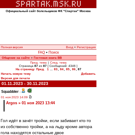
Официальный сайт болельщиков ФК "Спартак" Москва
Полная версия
Вход
•
Регистрация
FAQ
•
Поиск
Общение на сайте
Гостевая книга ВВ
»
Пред. тема
|
След. тема
Страница
87
из
87
[ Сообщений: 4346 ]
На страницу
Пред.
1
...
83
,
84
,
85
,
86
,
87
Начать новую тему
Добавить
Версия для печати
01.11.2023 - 30.11.2023
Squabbler
-
01 ноя 2023 14:09
Argos » 01 ноя 2023 13:44
Гол идёт в зачёт тройки, если забивает кто-то
из собственно тройки, а на льду кроме автора
гола находятся остальные двое