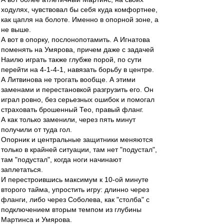
ходулях, чувствовал бы себя куда комфортнее,
как цапля на болоте. Именно в опорной зоне, а
не выше.
А вот в опорку, послонопотамить. А Игнатова
поменять на Умярова, причем даже с задачей
Наилю играть также глубже порой, по сути
перейти на 4-1-4-1, навязать борьбу в центре.
А Литвинова не трогать вообще. А этими
заменами и перестановкой разгрузить его. Он
играл ровно, без серьезных ошибок и помогал
страховать брошенный Тео, правый фланг.
А как только заменили, через пять минут
получили от туда гол.
Опорник и центральные защитники меняются
только в крайней ситуации, там нет "подустал",
там "подустал", когда ноги начинают
заплетаться.
И перестроившись максимум к 10-ой минуте
второго тайма, упростить игру: длинно через
фланги, либо через Соболева, как "столба" с
подключением вторым темпом из глубины
Мартинса и Умярова.