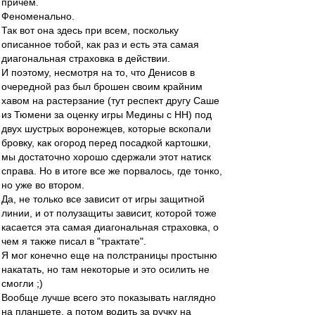
причем.
Феноменально.
Так вот она здесь при всем, поскольку
описанное тобой, как раз и есть эта самая
диагональная страховка в действии.
И поэтому, несмотря на то, что Денисов в
очередной раз был брошен своим крайним
хавом на растерзание (тут респект другу Саше
из Тюмени за оценку игры Медины с НН) под
двух шустрых воронежцев, которые вскопали
бровку, как огород перед посадкой картошки,
мы достаточно хорошо сдержали этот натиск
справа. Но в итоге все же порвалось, где тонко,
но уже во втором.
Да, не только все зависит от игры защитной
линии, и от полузащиты зависит, которой тоже
касается эта самая диагональная страховка, о
чем я также писал в "трактате".
Я мог конечно еще на полстраницы простыню
накатать, но там некоторые и это осилить не
смогли ;)
Вообще лучше всего это показывать наглядно
на планшете, а потом водить за ручку на