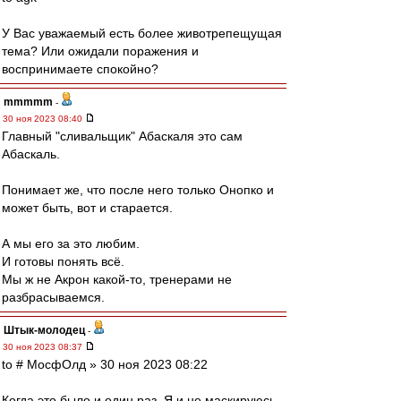
У Вас уважаемый есть более животрепещущая
тема? Или ожидали поражения и
воспринимаете спокойно?
mmmmm
-
30 ноя 2023 08:40
Главный "сливальщик" Абаскаля это сам
Абаскаль.
Понимает же, что после него только Онопко и
может быть, вот и старается.
А мы его за это любим.
И готовы понять всё.
Мы ж не Акрон какой-то, тренерами не
разбрасываемся.
Штык-молодец
-
30 ноя 2023 08:37
to # МосфОлд » 30 ноя 2023 08:22
Когда это было и один раз. Я и не маскируюсь,