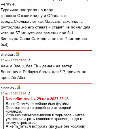
жёлтые.
Туречина наиграла на пару
красных.Отскочили,ну и Обана как
всегда.Сколько лет как Марсьял закончил с
футболом ,но его ставят и ставят.Не понял для
чего на 57 минуте две замены при 3-1.
Зиешь,на Саню Самедова похож.Пригодился
бы))
Знайка
-
30 ноя 2023 04:38
Хаким Зиеш, без ЕК - деньги на ветер.
Бонгонду и Рябчука брали для ЧР, причем по
просьбе Абы.
Shitalex
-
30 ноя 2023 02:07
Nevladimirovi4 » 29 ноя 2023 22:46
Вот в Стамбуле сейчас был футбол...
Хочется чего-то подобного от родной
команды.
Игра без сиськомямликов и тормозов - битва
умеющих играть классно и красиво, надо к
этому стремиться.
А не пытаться встроить (да еще без косяков)