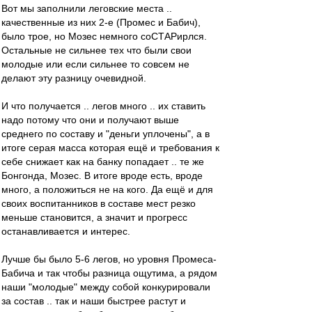
Вот мы заполнили леговские места ..
качественные из них 2-е (Промес и Бабич),
было трое, но Мозес немного соСТАРирлся.
Остальные не сильнее тех что были свои
молодые или если сильнее то совсем не
делают эту разницу очевидной.
И что получается .. легов много .. их ставить
надо потому что они и получают выше
среднего по составу и "деньги уплочены", а в
итоге серая масса которая ещё и требования к
себе снижает как на банку попадает .. те же
Бонгонда, Мозес. В итоге вроде есть, вроде
много, а положиться не на кого. Да ещё и для
своих воспитанников в составе мест резко
меньше становится, а значит и прогресс
останавливается и интерес.
Лучше бы было 5-6 легов, но уровня Промеса-
Бабича и так чтобы разница ощутима, а рядом
наши "молодые" между собой конкурировали
за состав .. так и наши быстрее растут и