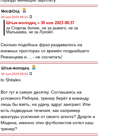
гораздо меньшую зарплату.
МосфОлд
-
30 ноя 2023 09:21
Штык-молодец » 30 ноя 2023 08:37
за Спартак болею, не за рыжего, не за
Малышева, не за Лукойл.
Сколько подобных фраз раздавалось на
книжных просторах со времён позднейшего
Романцева и..., - не сосчитать!
Штык-молодец
-
30 ноя 2023 09:02
to Shitalex
Вот тут в самую десятку. Соглашаясь на
условного Рябчука, тренер берёт в команду
лишь бы взять, на удачу, вдруг заиграет. Или
есть подводные течения, как например
креатуры усиления от своего агента? Дуарте и
Медина, именно этих футболистов хотел наш
тренер?