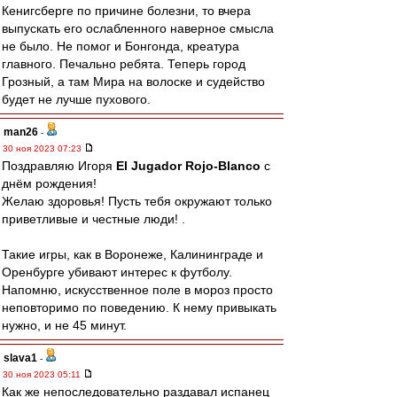
Кенигсберге по причине болезни, то вчера
выпускать его ослабленного наверное смысла
не было. Не помог и Бонгонда, креатура
главного. Печально ребята. Теперь город
Грозный, а там Мира на волоске и судейство
будет не лучше пухового.
man26
-
30 ноя 2023 07:23
Поздравляю Игоря
El Jugador Rojo-Blanco
с
днём рождения!
Желаю здоровья! Пусть тебя окружают только
приветливые и честные люди! .
Такие игры, как в Воронеже, Калининграде и
Оренбурге убивают интерес к футболу.
Напомню, искусственное поле в мороз просто
неповторимо по поведению. К нему привыкать
нужно, и не 45 минут.
slava1
-
30 ноя 2023 05:11
Как же непоследовательно раздавал испанец