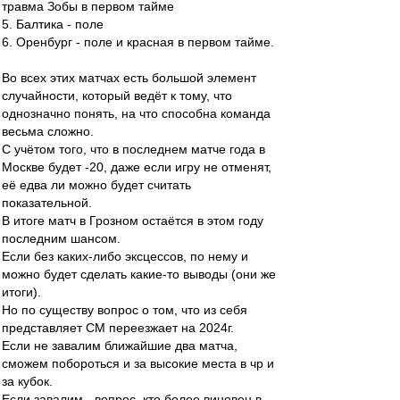
травма Зобы в первом тайме
5. Балтика - поле
6. Оренбург - поле и красная в первом тайме.
Во всех этих матчах есть большой элемент
случайности, который ведёт к тому, что
однозначно понять, на что способна команда
весьма сложно.
С учётом того, что в последнем матче года в
Москве будет -20, даже если игру не отменят,
её едва ли можно будет считать
показательной.
В итоге матч в Грозном остаётся в этом году
последним шансом.
Если без каких-либо эксцессов, по нему и
можно будет сделать какие-то выводы (они же
итоги).
Но по существу вопрос о том, что из себя
представляет СМ переезжает на 2024г.
Если не завалим ближайшие два матча,
сможем побороться и за высокие места в чр и
за кубок.
Если завалим - вопрос, кто более виновен в