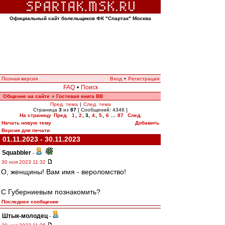
Официальный сайт болельщиков ФК "Спартак" Москва
Полная версия
Вход
•
Регистрация
FAQ
•
Поиск
Общение на сайте
Гостевая книга ВВ
»
Пред. тема
|
След. тема
Страница
3
из
87
[ Сообщений: 4346 ]
На страницу
Пред.
1
,
2
,
3
,
4
,
5
,
6
...
87
След.
Начать новую тему
Добавить
Версия для печати
01.11.2023 - 30.11.2023
Squabbler
-
30 ноя 2023 11:32
О, женщины! Вам имя - вероломство!
С Губерниевым познакомить?
Последнее сообщение
Штык-молодец
-