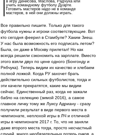
в игру Денисова, Маслова, Радчука или
учить командному футболу Дуарте.
Готовить мастеров надо не в команде
мастеров, в ней они должны играть.
Все правильно пишите. Только для такого
футбола нужны и игроки соответствующие. Вот
кто сегодня феерил в Стамбуле? Хаким Зиеш.
У нас была возможность его подписать летом?
Была, он даже в Москву прилетал! Но как
всегда решили сэкономить на зарплате. Вместо
этого взяли двух по цене одного (Бонгонду и
Рябчука). Теперь видим их качество и хлебаем
полной ложкой. Когда РУ захочет брать
действительно сильных футболистов, тогда и
эти качели прекратятся, какие мы видим
сейчас. Единственный раз, когда не зажали
бабло на селекцию (зимой 2016), а самое
главное личку тому же Луису Адриану - сразу
получили результат в виде первого места в
чемпионате, неплохой игры в ЛЧ и отличной
игры в чемпионате 2017 г. То, что не заняли
даже второго места тогда, просто несчастный
случай, много необязательных потерь очков, а