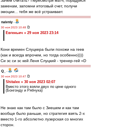
Зачем считать? Пересмотри матч, порадуйся
заменам, запомни итоговый счет, получи
эмоции... тебя же всё устраивает.
naivniy
-
30 ноя 2023 10:48
Евгеньич » 29 ноя 2023 23:14
Кони времен Слуцкера были похожи на геев
(как и всегда впрочем, но тогда особенно))))
Си эс си эс кей Леня Слуцкий - тренер-гей =D
Q_
-
30 ноя 2023 10:47
Shitalex » 30 ноя 2023 02:07
Вместо этого взяли двух по цене одного
(Бонгонду и Рябчука)
Не знаю как там было с Зиешем и как там
вообще было раньше, но стратегия взять 2-х
вместо 1-го абсолютно лузерская со многих
сторон.