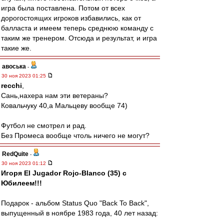
игра была поставлена. Потом от всех
дорогостоящих игроков избавились, как от
балласта и имеем теперь среднюю команду с
таким же тренером. Отсюда и результат, и игра
такие же.
авоська
-
30 ноя 2023 01:25
recchi
,
Сань,нахера нам эти ветераны?
Ковальчуку 40,а Мальцеву вообще 74)
Футбол не смотрел и рад.
Без Промеса вообще чтоль ничего не могут?
RedQuite
-
30 ноя 2023 01:12
Игоря El Jugador Rojo-Blanco (35) с
Юбилеем!!!
Подарок - альбом Status Quo "Back To Back",
выпущенный в ноябре 1983 года, 40 лет назад: