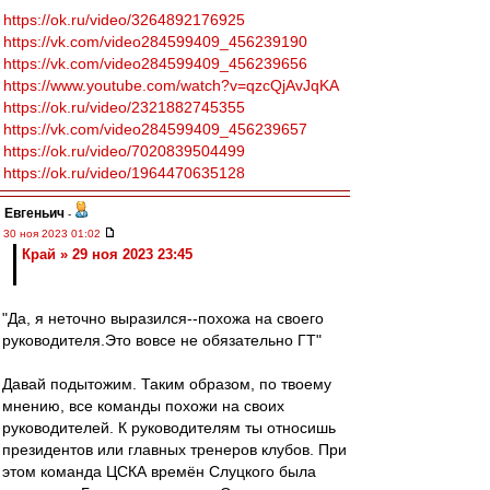
https://ok.ru/video/3264892176925
https://vk.com/video284599409_456239190
https://vk.com/video284599409_456239656
https://www.youtube.com/watch?v=qzcQjAvJqKA
https://ok.ru/video/2321882745355
https://vk.com/video284599409_456239657
https://ok.ru/video/7020839504499
https://ok.ru/video/1964470635128
Евгеньич
-
30 ноя 2023 01:02
Край » 29 ноя 2023 23:45
"Да, я неточно выразился--похожа на своего
руководителя.Это вовсе не обязательно ГТ"
Давай подытожим. Таким образом, по твоему
мнению, все команды похожи на своих
руководителей. К руководителям ты относишь
президентов или главных тренеров клубов. При
этом команда ЦСКА времён Слуцкого была