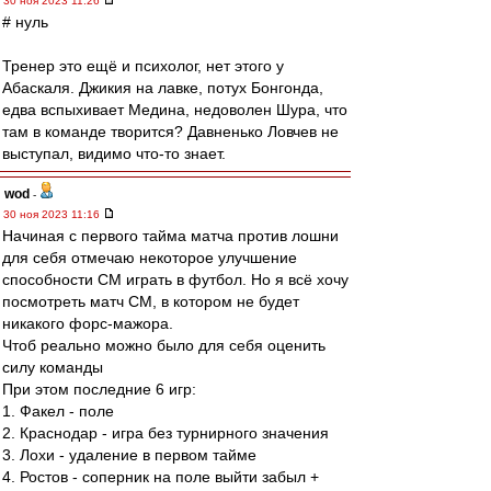
30 ноя 2023 11:26
# нуль
Тренер это ещё и психолог, нет этого у
Абаскаля. Джикия на лавке, потух Бонгонда,
едва вспыхивает Медина, недоволен Шура, что
там в команде творится? Давненько Ловчев не
выступал, видимо что-то знает.
wod
-
30 ноя 2023 11:16
Начиная с первого тайма матча против лошни
для себя отмечаю некоторое улучшение
способности СМ играть в футбол. Но я всё хочу
посмотреть матч СМ, в котором не будет
никакого форс-мажора.
Чтоб реально можно было для себя оценить
силу команды
При этом последние 6 игр:
1. Факел - поле
2. Краснодар - игра без турнирного значения
3. Лохи - удаление в первом тайме
4. Ростов - соперник на поле выйти забыл +