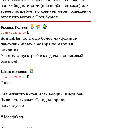
наших бедах: игроки (или подбор игроков) или
тренер потребует по крайней мере проведения
ответного матча с Оренбургом.
Крошка Тюлень
-
30 ноя 2023 11:06
Squabbler
, есть ещё более лайфхакный
лайфхак - играть с ноября по март и в
эмиратах.
А летом отпуск, рыбалка, дача и роликовый
биатлон!
Штык-молодец
-
30 ноя 2023 11:01
# agk
Нет никакого нытья, есть эмоции, вчера они
были негативные. Сегодня горькое
послевкусие...
# МосфОлд