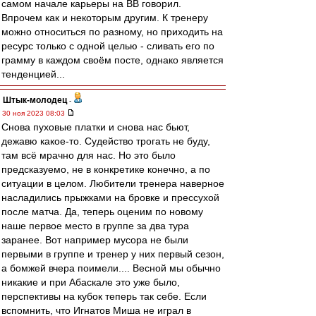
самом начале карьеры на ВВ говорил.
Впрочем как и некоторым другим. К тренеру
можно относиться по разному, но приходить на
ресурс только с одной целью - сливать его по
грамму в каждом своём посте, однако является
тенденцией...
Штык-молодец
-
30 ноя 2023 08:03
Снова пуховые платки и снова нас бьют,
дежавю какое-то. Судейство трогать не буду,
там всё мрачно для нас. Но это было
предсказуемо, не в конкретике конечно, а по
ситуации в целом. Любители тренера наверное
насладились прыжками на бровке и прессухой
после матча. Да, теперь оценим по новому
наше первое место в группе за два тура
заранее. Вот например мусора не были
первыми в группе и тренер у них первый сезон,
а бомжей вчера поимели.... Весной мы обычно
никакие и при Абаскале это уже было,
перспективы на кубок теперь так себе. Если
вспомнить, что Игнатов Миша не играл в