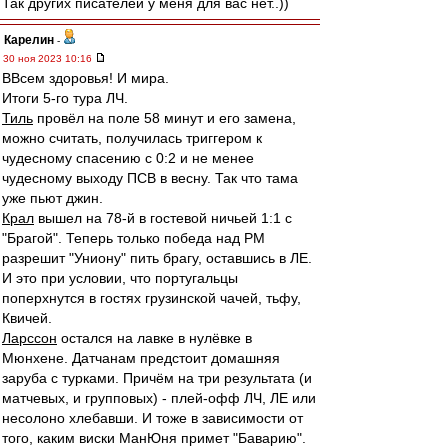
Так других писателей у меня для вас нет..))
Карелин
-
30 ноя 2023 10:16
ВВсем здоровья! И мира.
Итоги 5-го тура ЛЧ.
Тиль
провёл на поле 58 минут и его замена,
можно считать, получилась триггером к
чудесному спасению с 0:2 и не менее
чудесному выходу ПСВ в весну. Так что тама
уже пьют джин.
Крал
вышел на 78-й в гостевой ничьей 1:1 с
"Брагой". Теперь только победа над РМ
разрешит "Униону" пить брагу, оставшись в ЛЕ.
И это при условии, что португальцы
поперхнутся в гостях грузинской чачей, тьфу,
Квичей.
Ларссон
остался на лавке в нулёвке в
Мюнхене. Датчанам предстоит домашняя
заруба с турками. Причём на три результата (и
матчевых, и групповых) - плей-офф ЛЧ, ЛЕ или
несолоно хлебавши. И тоже в зависимости от
того, каким виски МанЮня примет "Баварию".