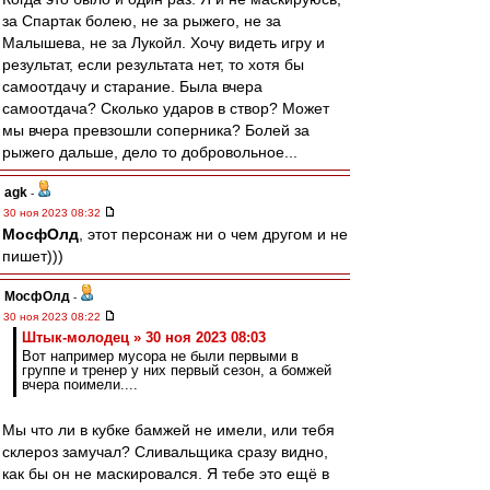
за Спартак болею, не за рыжего, не за
Малышева, не за Лукойл. Хочу видеть игру и
результат, если результата нет, то хотя бы
самоотдачу и старание. Была вчера
самоотдача? Сколько ударов в створ? Может
мы вчера превзошли соперника? Болей за
рыжего дальше, дело то добровольное...
agk
-
30 ноя 2023 08:32
МосфОлд
, этот персонаж ни о чем другом и не
пишет)))
МосфОлд
-
30 ноя 2023 08:22
Штык-молодец » 30 ноя 2023 08:03
Вот например мусора не были первыми в
группе и тренер у них первый сезон, а бомжей
вчера поимели....
Мы что ли в кубке бамжей не имели, или тебя
склероз замучал? Сливальщика сразу видно,
как бы он не маскировался. Я тебе это ещё в