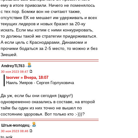
ему в итоге привозили. Ничего не поменялось
с тех пор. Бомжи вон не считают также,
отсутствие ЕК не мешает им удерживать и всех
текущих лидеров и новых бразил за 20-ку
искать. Если мы хотим с ними конкурировать,
то должны такой же стратегии придерживаться.
А если цель с Краснодарами, Динамоми и
прочими бодаться за 2-5 место, то можно и без
Зиешей.
AndreyTLT63
-
30 ноя 2023 08:47
teorver » Вчера, 18:07
Наиль Умяров - Сергея Горлуковича
Да уж, если бы они сегодня (вдруг!)
одновременно оказались в составе, на второй
тайм бы один из них точно не вышел по
состоянию здоровья. Вот только кто :-)))?
Штык-молодец
-
30 ноя 2023 08:46
to agk