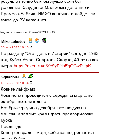
результат точно был бы лучше если бы
условные Клаудиньи-Малькомы дополняли
Промеса-Бабича. ИМХО конечно, и дойдет ли
такое до РУ когда-нить
Редактировалось 30 ноя 2023 10:49
Mike Lebedev
-
30 ноя 2023 10:45
По разделу "Этот день в Истории" сегодня 1983
год, Кубок Уефа, Спартак - Спарта, 40 лет а как
вчера
https://dzen.ru/a/Xe9yFYbEqQCwPUpK
Squabbler
-
30 ноя 2023 10:34
Ловите лайфхак)
Чемпионат проводится с середины марта по
октябрь включительно
Ноябрь-середина декабря: все пиздуют в
манежи и тёплые края играть предвариловку
Кубка
Пофиг где
Конец февраля - март, собственно, решается
исход Кубка