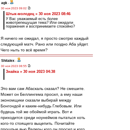
agk
-
30 ноя 2023 09:02
Штык-молодец » 30 ноя 2023 08:46
У Вас уважаемый есть более
животрепещущая тема? Или ожидали
поражения и воспринимаете спокойно?
Я ничего не ожидал, я просто смотрю каждый
следующий матч. Рано или поздно Аба уйдет.
Чего ныть то всё время?
Shitalex
-
30 ноя 2023 08:55
Знайка » 30 ноя 2023 04:38
Это вам сам Абаскаль сказал? Не смешите.
Может он Беллингема просил, а ему наши
экономщики сказали выбирай между
Бонгондой и каким-нибудь Глебовым. Или
будешь той же обоймой играть. Вот и
приходится среди ноунеймов пытаться хоть
кого-то стоящего выцепить. Почитайте
прошлые вью Валеры кого он просил и кого