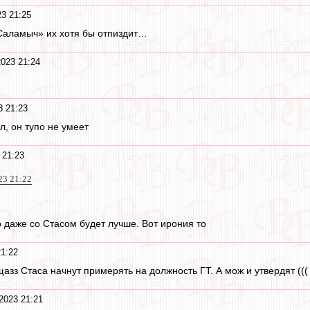
23 21:25
 Саламыч» их хотя бы отпиздит…
2023 21:24
3 21:23
л, он тупо не умеет
 21:23
23 21:22
о даже со Стасом будет лучше. Вот ирония то
21:22
щазз Стаса начнут примерять на должность ГТ. А мож и утвердят (((
2023 21:21