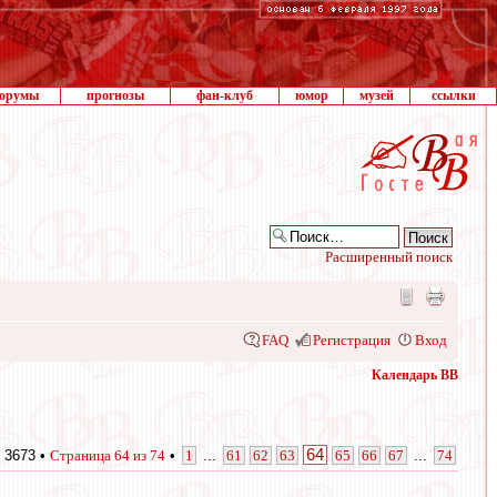
орумы
прогнозы
фан-клуб
юмор
музей
ссылки
Расширенный поиск
FAQ
Регистрация
Вход
Календарь ВВ
64
 3673 •
Страница
64
из
74
•
1
...
61
62
63
65
66
67
...
74