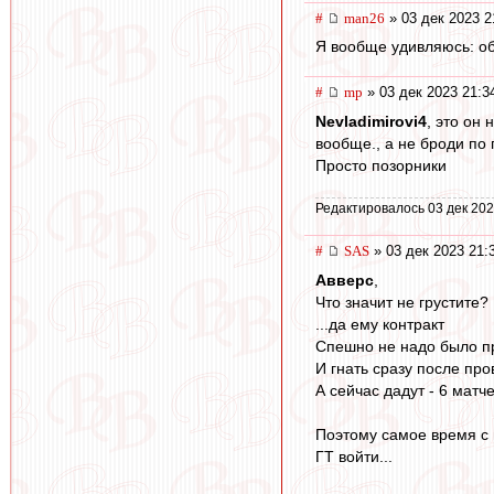
#
man26
» 03 дек 2023 2
Я вообще удивляюсь: обв
#
mp
» 03 дек 2023 21:3
Nevladimirovi4
, это он 
вообще., а не броди по 
Просто позорники
Редактировалось 03 дек 202
#
SAS
» 03 дек 2023 21:
Авверс
,
Что значит не грустите?
...да ему контракт
Спешно не надо было п
И гнать сразу после пр
А сейчас дадут - 6 матче
Поэтому самое время с
ГТ войти...