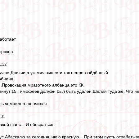
работает
гроков
1:32
учше Джикии,а уж мяч вынести так непревзойдённый.
обнина.
 .Провокация мразотного албанца это КК.
инут 15.Тимофеев должен был быть удалён,Шелия туда же. Что не
аль чемпионат кончился.
:31
акой шанс... И обосраться...
с Абаскалю за сегодняшнюю красную... При этом пусть отрабатывает