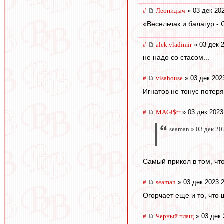
#
Леонидыч
» 03 дек 20
«Весельчак и балагур -
#
alek.vladimir
» 03 дек 
не надо со стасом...
#
visahouse
» 03 дек 202
Игнатов не тонус потеря
#
MAGi$tr
» 03 дек 2023
seaman » 03 дек 20
Самый прикол в том, чт
#
seaman
» 03 дек 2023 
Огорчает еще и то, что 
#
Черный плащ
» 03 дек 