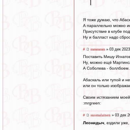
Я тоже думаю, что Абас
А параллельно можно иск
Присутствие в клубе по
Ну и балласт надо сброс
#
mmmmm
» 03 дек 2023
Поставить Мишу Игнатов
Ну, можно ещё Мартинса
А Соболева - боллбоем.
Абаскаль или тупой и не
или он только изобража
Своим истязанием моей 
:mrgreen:
#
suomalainen
» 03 дек 2
Леонидыч
, ездили уже,