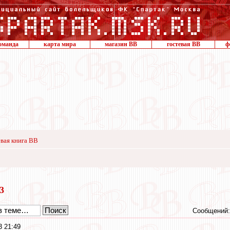
оманда
карта мира
магазин ВВ
гостевая ВВ
ф
вая книга ВВ
23
Сообщений:
3 21:49