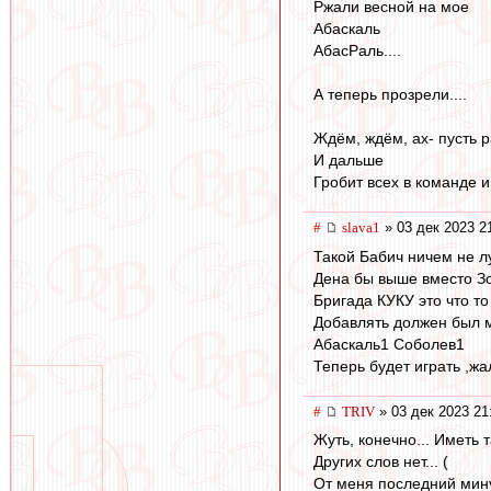
Ржали весной на мое
Абаскаль
АбасРаль....
А теперь прозрели....
Ждём, ждём, ах- пусть 
И дальше
Гробит всех в команде и
#
slava1
» 03 дек 2023 2
Такой Бабич ничем не л
Дена бы выше вместо З
Бригада КУКУ это что то
Добавлять должен был м
Абаскаль1 Соболев1
Теперь будет играть ,ж
#
TRIV
» 03 дек 2023 21
Жуть, конечно... Иметь т
Других слов нет... (
От меня последний мину