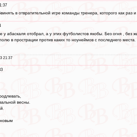
1:37
инять в отвратительной игре команды тренера, которого как раз и 
4
не у абаскаля отобрал, а у этих футболистов якобы. Без огня , без 
полю в прострации против каких то ноунеймов с последнего места. 
3 21:37
33
родлевать,
овальной весны.
й.
 новым