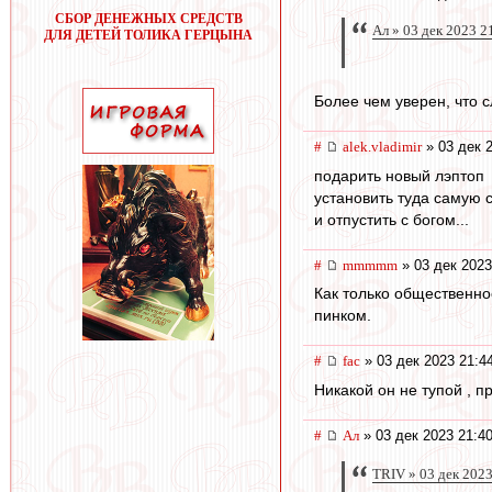
СБОР ДЕНЕЖНЫХ СРЕДСТВ
Ал » 03 дек 2023 2
ДЛЯ ДЕТЕЙ ТОЛИКА ГЕРЦЫНА
Более чем уверен, что с
#
alek.vladimir
» 03 дек 
подарить новый лэптоп
установить туда самую
и отпустить с богом...
#
mmmmm
» 03 дек 2023
Как только общественно
пинком.
#
fac
» 03 дек 2023 21:4
Никакой он не тупой , п
#
Ал
» 03 дек 2023 21:4
TRIV » 03 дек 2023