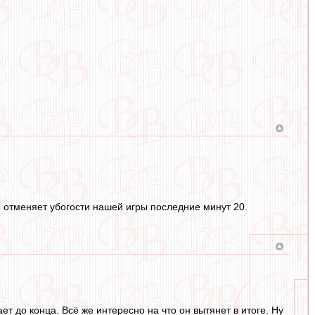
 отменяет убогости нашей игры последние минут 20.
 до конца. Всё же интересно на что он вытянет в итоге. Ну