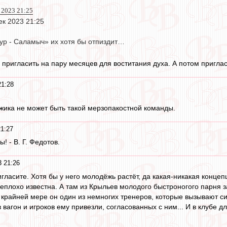
 2023 21:25
ек 2023 21:25
гур - Саламыч» их хотя бы отпиздит…
 пригласить на пару месяцев для воститания духа. А потом приглас
21:28
жика не может быть такой мерзопакостной команды.
21:27
! - В. Г. Федотов.
3 21:26
ласите. Хотя бы у него молодёжь растёт, да какая-никакая концепц
еплохо известна. А там из Крыльев молодого быстроногого парня за
по крайней мере он один из немногих тренеров, которые вызывают с
вагон и игроков ему привезли, согласованных с ним... И в клубе д