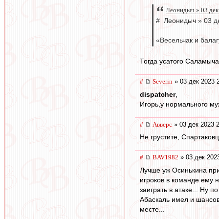
Леонидыч » 03 дек
# Леонидыч » 03 д
«Весельчак и бала
Тогда усатого Саламыча
#
Severin
» 03 дек 2023 
dispatcher
,
Игорь,у нормального му
#
Авверс
» 03 дек 2023 
Не грустите, Спартаковцы
#
BAV1982
» 03 дек 202
Лучше уж Осинькина приг
игроков в команде ему н
заиграть в атаке... Ну 
Абаскаль имел и шансов 
месте...