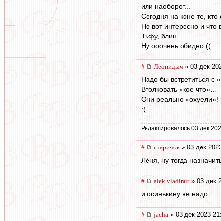
или наоборот...
Сегодня на коне те, кто 
Но вот интересно и что в
Тьфу, блин...
Ну ооочень обидно ((
#
Леонидыч
» 03 дек 20
Надо бы встретиться с 
Втолковать «кое что»…
Они реально «охуели»!
:(
Редактировалось 03 дек 202
#
старичок
» 03 дек 2023
Лёня, ну тогда назначит
#
alek.vladimir
» 03 дек 
и осинькину не надо...
#
jacha
» 03 дек 2023 21