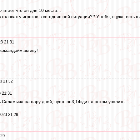
считает что он для 10 места...
 головах у игроков в сегодняшней ситуации?? У тебя, сцука, есть ша
23 21:31
«командой» активу!
3 21:32
 21:31
ь Саламыча на пару дней, пусть оп3,14здит, а потом уволить.
2023 21:29
:29