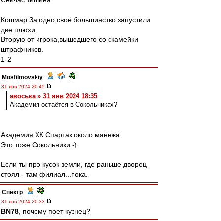
Сейчас тишина.
Кошмар.За одно своё большинство запустили
две плюхи.
Вторую от игрока,вышедшего со скамейки
штрафников.
1-2
Mosfilmovskiy
-
31 янв 2024 20:45
авоська » 31 янв 2024 18:35
Академия остаётся в Сокольниках?
Академия ХК Спартак около манежа.
Это тоже Сокольники:-)
Если ты про кусок земли, где раньше дворец
стоял - там филиал...пока.
Спектр
-
31 янв 2024 20:33
BN78
, почему поет кузнец?