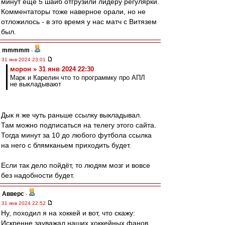
минут ещё 5 шайб отгрузили лидеру регулярки.
Комментаторы тоже наверное орали, но не
отложилось - в это время у нас матч с Витязем
был.
mmmmm
-
31 янв 2024 23:01
морон » 31 янв 2024 22:30
Марк и Карелин что то программку про АПЛ
не выкладывают
Дык я же чуть раньше ссылку выкладывал.
Там можно подписаться на телегу этого сайта.
Тогда минут за 10 до любого футбола ссылка
на него с блямканьем приходить будет.
Если так дело пойдёт, то людям мозг и вовсе
без надобности будет.
Авверс
-
31 янв 2024 22:52
Ну, походил я на хоккей и вот, что скажу:
Искренне зауважал наших хоккейных фанов.