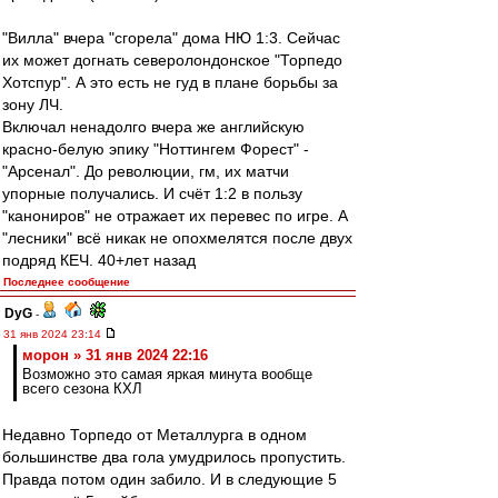
"Вилла" вчера "сгорела" дома НЮ 1:3. Сейчас
их может догнать северолондонское "Торпедо
Хотспур". А это есть не гуд в плане борьбы за
зону ЛЧ.
Включал ненадолго вчера же английскую
красно-белую эпику "Ноттингем Форест" -
"Арсенал". До революции, гм, их матчи
упорные получались. И счёт 1:2 в пользу
"канониров" не отражает их перевес по игре. А
"лесники" всё никак не опохмелятся после двух
подряд КЕЧ. 40+лет назад
Последнее сообщение
DyG
-
31 янв 2024 23:14
морон » 31 янв 2024 22:16
Возможно это самая яркая минута вообще
всего сезона КХЛ
Недавно Торпедо от Металлурга в одном
большинстве два гола умудрилось пропустить.
Правда потом один забило. И в следующие 5