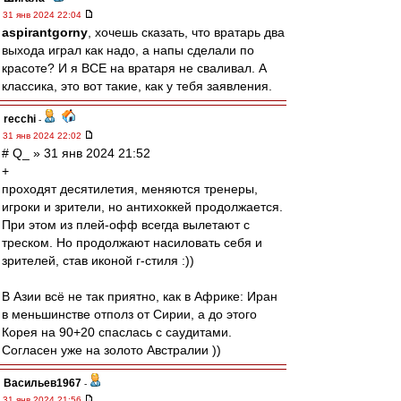
31 янв 2024 22:04
aspirantgorny
, хочешь сказать, что вратарь два
выхода играл как надо, а напы сделали по
красоте? И я ВСЕ на вратаря не сваливал. А
классика, это вот такие, как у тебя заявления.
recchi
-
31 янв 2024 22:02
# Q_ » 31 янв 2024 21:52
+
проходят десятилетия, меняются тренеры,
игроки и зрители, но антихоккей продолжается.
При этом из плей-офф всегда вылетают с
треском. Но продолжают насиловать себя и
зрителей, став иконой г-стиля :))
В Азии всё не так приятно, как в Африке: Иран
в меньшинстве отполз от Сирии, а до этого
Корея на 90+20 спаслась с саудитами.
Согласен уже на золото Австралии ))
Васильев1967
-
31 янв 2024 21:56