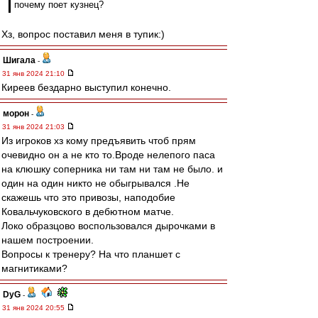
почему поет кузнец?
Хз, вопрос поставил меня в тупик:)
Шигала
-
31 янв 2024 21:10
Киреев бездарно выступил конечно.
морон
-
31 янв 2024 21:03
Из игроков хз кому предъявить чтоб прям
очевидно он а не кто то.Вроде нелепого паса
на клюшку соперника ни там ни там не было. и
один на один никто не обыгрывался .Не
скажешь что это привозы, наподобие
Ковальчуковского в дебютном матче.
Локо образцово воспользовался дырочками в
нашем построении.
Вопросы к тренеру? На что планшет с
магнитиками?
DyG
-
31 янв 2024 20:55