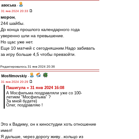
авоська
-
31 янв 2024 20:33
морон
,
244 шайбы.
До конца прошлого календарного года
уверенно шли на превышение.
Но щас уже нет.
Еще 10 матчей с сегодняшним.Надо забивать
за игру больше 4,5 чтобы превзойти.
Редактировалось 31 янв 2024 20:36
Mosfilmovskiy
-
31 янв 2024 20:29
Пашигула » 31 янв 2024 16:08
А Мосфильма поздравляли уже со 100-
летием "Мосфильма" ?
За мной будете)
Олег, поздравляю !
Это к Вадиму, он к киностудии хоть отношение
имел!
Я дальше, через дорогу живу...кольцо из