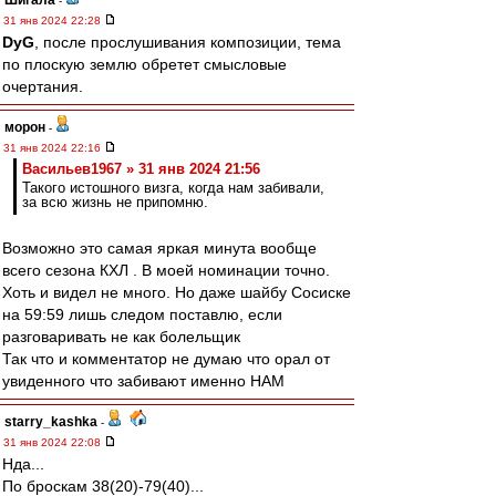
Шигала
-
31 янв 2024 22:28
DyG
, после прослушивания композиции, тема
по плоскую землю обретет смысловые
очертания.
морон
-
31 янв 2024 22:16
Васильев1967 » 31 янв 2024 21:56
Такого истошного визга, когда нам забивали,
за всю жизнь не припомню.
Возможно это самая яркая минута вообще
всего сезона КХЛ . В моей номинации точно.
Хоть и видел не много. Но даже шайбу Сосиске
на 59:59 лишь следом поставлю, если
разговаривать не как болельщик
Так что и комментатор не думаю что орал от
увиденного что забивают именно НАМ
starry_kashka
-
31 янв 2024 22:08
Нда...
По броскам 38(20)-79(40)...