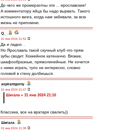
До чего же промерзотны эти ... ярославские!
А комментатору яйца бы надо вырвать. Такого
истошного визга, когда нам забивали, за всю
жизнь не припомню.
Q_
-
31 янв 2024 21:52
Да и ладно ..
Но Ярославль такой скучный клуб что прям
зубы сводит. Хоккейное катеначчо. Вязкие,
шкафообразные, прямолинейные. Не хочется
с ними играть, тупо не интересно, словно
головой в стену долбишься.
aspirantgorny
-
31 янв 2024 21:47
Шигала » 31 янв 2024 21:10
Классика, все на вратаря свалить))
Шигала
-
31 янв 2024 21:38