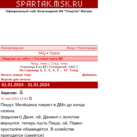
Официальный сайт болельщиков ФК "Спартак" Москва
Полная версия
Вход
•
Регистрация
FAQ
•
Поиск
Общение на сайте
Гостевая книга ВВ
»
Пред. тема
|
След. тема
Страница
1
из
47
[ Сообщений: 2337 ]
На страницу
1
,
2
,
3
,
4
,
5
...
47
След.
Начать новую тему
Добавить
Версия для печати
01.01.2024 - 31.01.2024
Карелин
-
31 янв 2024 23:54
Пишут, Мелёшина пакуют в ДМн до конца
сезона.
(вздыхает) Даня, ой, Даниил с золотом
вернулся, теперь пусть Паша, ой, Павел
хрусталём обзаведётся. В хозяйстве
пригодится (смеётся)