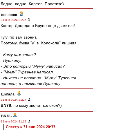
Ладно, ладно. Кареев. Простите)
mmmmm
-
31 янв 2024 21:35
Костер Джордано Бруно еще дымится!
Гугл по вам звонит.
Поэтому, буква "у" в "Колоколе" лишняя.
- Кому памятник?
- Пушкину.
- Это который "Муму" написал?
- "Муму" Тургенев написал.
- Ничего не понятно. "Муму" Тургенев
написал, а памятник Пушкину.
Шигала
-
31 янв 2024 21:24
BN78
, по кому звонит колокол?)
BN78
-
31 янв 2024 21:12
Спектр » 31 янв 2024 20:33