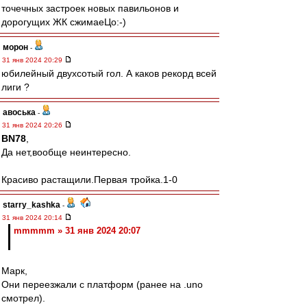
точечных застроек новых павильонов и
дорогущих ЖК сжимаеЦо:-)
морон
-
31 янв 2024 20:29
юбилейный двухсотый гол. А каков рекорд всей
лиги ?
авоська
-
31 янв 2024 20:26
BN78
,
Да нет,вообще неинтересно.
Красиво растащили.Первая тройка.1-0
starry_kashka
-
31 янв 2024 20:14
mmmmm » 31 янв 2024 20:07
Марк,
Они переезжали с платформ (ранее на .uno
смотрел).