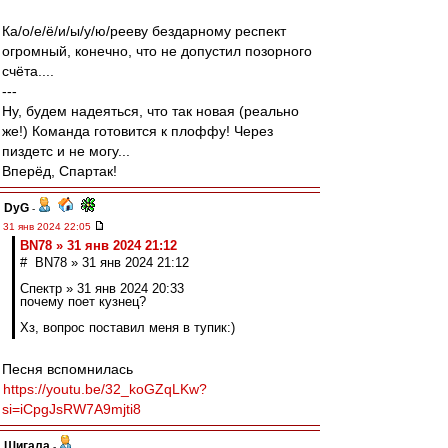
Ка/о/е/ё/и/ы/у/ю/рееву бездарному респект
огромный, конечно, что не допустил позорного
счёта....
---
Ну, будем надеяться, что так новая (реально
же!) Команда готовится к плоффу! Через
пиздетс и не могу...
Вперёд, Спартак!
DyG
-
31 янв 2024 22:05
BN78 » 31 янв 2024 21:12
# BN78 » 31 янв 2024 21:12
Спектр » 31 янв 2024 20:33
почему поет кузнец?
Хз, вопрос поставил меня в тупик:)
Песня вспомнилась
https://youtu.be/32_koGZqLKw?
si=iCpgJsRW7A9mjti8
Шигала
-