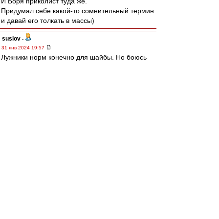
И Боря приколист туда же.
Придумал себе какой-то сомнительный термин
и давай его толкать в массы)
suslov
-
31 янв 2024 19:57
Лужники норм конечно для шайбы. Но боюсь
даже загадывать. Ща тут фануйди введут или
другая кабзда. Хоккей всегда наш на
Кинопоиске нахожу, чему рад
starry_kashka
-
31 янв 2024 19:56
Когда я, честный пердяевец, разговаривал в
первый и последний раз с... (извините, ком в
горле...).. со спортсменом Федором
Черенковым на детском турнире в городишке
Ковров Владимирской области, куда
специально с парнями поехали в середине
недели... Или с... со спортсменом Андреем
Тихоновым... Или...
Впрочем, думаю, не стоит.....
(((((