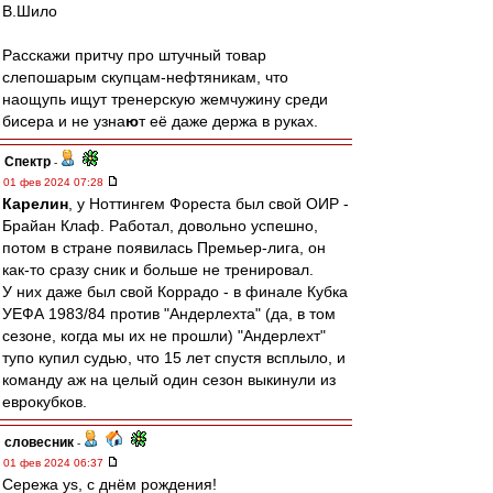
В.Шило
Расскажи притчу про штучный товар
слепошарым скупцам-нефтяникам, что
наощупь ищут тренерскую жемчужину среди
бисера и не узна
ю
т её даже держа в руках.
Спектр
-
01 фев 2024 07:28
Карелин
, у Ноттингем Фореста был свой ОИР -
Брайан Клаф. Работал, довольно успешно,
потом в стране появилась Премьер-лига, он
как-то сразу сник и больше не тренировал.
У них даже был свой Коррадо - в финале Кубка
УЕФА 1983/84 против "Андерлехта" (да, в том
сезоне, когда мы их не прошли) "Андерлехт"
тупо купил судью, что 15 лет спустя всплыло, и
команду аж на целый один сезон выкинули из
еврокубков.
словесник
-
01 фев 2024 06:37
Сережа ys, с днём рождения!