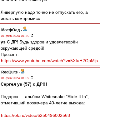
Ливерпулю надо точно не отпускать его, а
искать компромисс
МосфОлд
-
01 фев 2024 01:30
ys
С ДР! Будь здоров и удовлетворён
окружающей средой!
Презент:
https://www.youtube.com/watch?v=5XIuH2GpMjs
RedQuite
-
01 фев 2024 01:09
Сергея ys (57) с ДР!!!
Подарок — альбом Whitesnake "Slide It In",
отметивший позавчера 40-летие выхода:
https://ok.ru/video/6250496002568
https://ok.ru/video/3988232604239
https://ok.ru/video/3769160174191
https://www.youtube.com/watch?