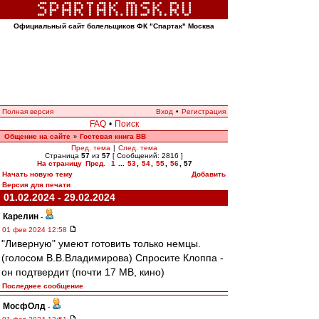
Официальный сайт болельщиков ФК "Спартак" Москва
Полная версия
Вход
•
Регистрация
FAQ
•
Поиск
Общение на сайте
Гостевая книга ВВ
»
Пред. тема
|
След. тема
Страница
57
из
57
[ Сообщений: 2816 ]
На страницу
Пред.
1
...
53
,
54
,
55
,
56
,
57
Начать новую тему
Добавить
Версия для печати
01.02.2024 - 29.02.2024
Карелин
-
01 фев 2024 12:58
"Ливерную" умеют готовить только немцы.
(голосом В.В.Владимирова) Спросите Клоппа -
он подтвердит (почти 17 МВ, кино)
Последнее сообщение
МосфОлд
-