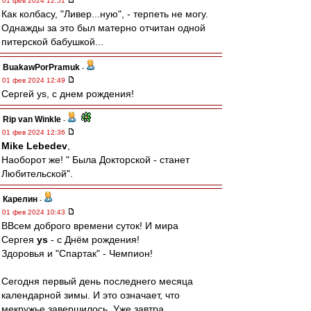
01 фев 2024 12:51
Как колбасу, "Ливер...ную", - терпеть не могу.
Однажды за это был матерно отчитан одной
питерской бабушкой...
BuakawPorPramuk
-
01 фев 2024 12:49
Сергей ys, с днем рождения!
Rip van Winkle
-
01 фев 2024 12:36
Mike Lebedev
,
Наоборот же! " Была Докторской - станет
Любительской".
Карелин
-
01 фев 2024 10:43
ВВсем доброго времени суток! И мира
Сергея
ys
- с Днём рождения!
Здоровья и "Спартак" - Чемпион!
Сегодня первый день последнего месяца
календарной зимы. И это означает, что
мекружье завершилось. Уже завтра