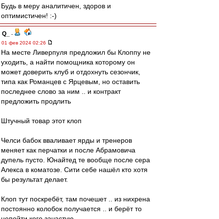
Будь в меру аналитичен, здоров и
оптимистичен! :-)
Q_
-
01 фев 2024 02:26
На месте Ливерпуля предложил бы Клоппу не
уходить, а найти помощника которому он
может доверить клуб и отдохнуть сезончик,
типа как Романцев с Ярцевым, но оставить
последнее слово за ним .. и контракт
предложить продлить
Штучный товар этот клоп
Челси бабок вваливает ярды и тренеров
меняет как перчатки и после Абрамовича
дупель пусто. Юнайтед те вообще после сера
Алекса в коматозе. Сити себе нашёл кто хотя
бы результат делает.
Клоп тут поскребёт, там почешет .. из нихрена
постоянно колобок получается .. и берёт то
непойти кого зачастую.