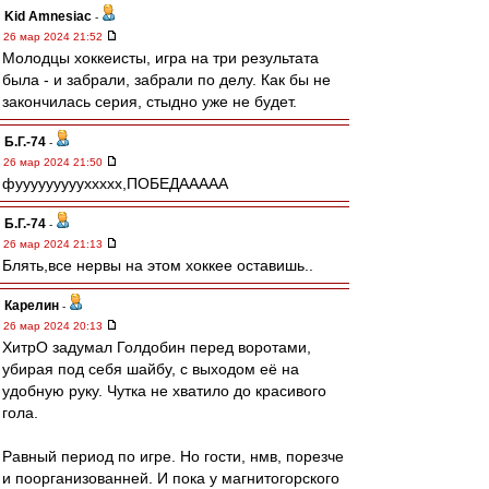
Kid Amnesiac
-
26 мар 2024 21:52
Молодцы хоккеисты, игра на три результата
была - и забрали, забрали по делу. Как бы не
закончилась серия, стыдно уже не будет.
Б.Г.-74
-
26 мар 2024 21:50
фуууууууууххххх,ПОБЕДААААА
Б.Г.-74
-
26 мар 2024 21:13
Блять,все нервы на этом хоккее оставишь..
Карелин
-
26 мар 2024 20:13
ХитрО задумал Голдобин перед воротами,
убирая под себя шайбу, с выходом её на
удобную руку. Чутка не хватило до красивого
гола.
Равный период по игре. Но гости, нмв, порезче
и поорганизованней. И пока у магнитогорского