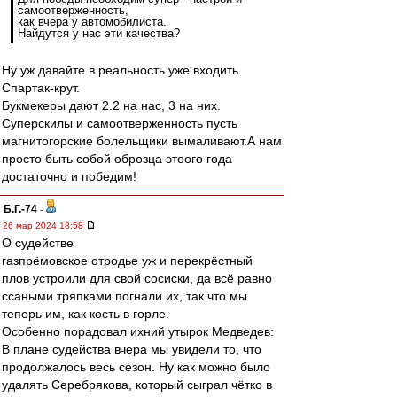
самоотверженность,
как вчера у автомобилиста.
Найдутся у нас эти качества?
Ну уж давайте в реальность уже входить.
Спартак-крут.
Букмекеры дают 2.2 на нас, 3 на них.
Суперскилы и самоотверженность пусть
магнитогорские болельщики вымаливают.А нам
просто быть собой оброзца этоого года
достаточно и победим!
Б.Г.-74
-
26 мар 2024 18:58
О судействе
газпрëмовское отродье уж и перекрёстный
плов устроили для свой сосиски, да всё равно
ссаными тряпками погнали их, так что мы
теперь им, как кость в горле.
Особенно порадовал ихний утырок Медведев:
В плане судейства вчера мы увидели то, что
продолжалось весь сезон. Ну как можно было
удалять Серебрякова, который сыграл чётко в