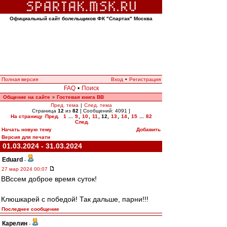
Официальный сайт болельщиков ФК "Спартак" Москва
Полная версия
Вход
•
Регистрация
FAQ
•
Поиск
Общение на сайте
Гостевая книга ВВ
»
Пред. тема
|
След. тема
Страница
12
из
82
[ Сообщений: 4091 ]
На страницу
Пред.
1
...
9
,
10
,
11
,
12
,
13
,
14
,
15
...
82
След.
Начать новую тему
Добавить
Версия для печати
01.03.2024 - 31.03.2024
Eduard
-
27 мар 2024 00:07
ВВссем доброе время суток!
Клюшкарей с победой! Так дальше, парни!!!
Последнее сообщение
Карелин
-