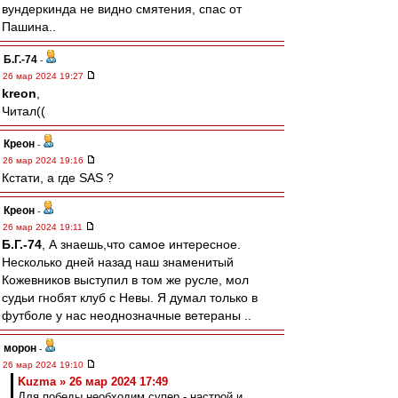
вундеркинда не видно смятения, спас от
Пашина..
Б.Г.-74
-
26 мар 2024 19:27
kreon
,
Читал((
Креон
-
26 мар 2024 19:16
Кстати, а где SAS ?
Креон
-
26 мар 2024 19:11
Б.Г.-74
, А знаешь,что самое интересное.
Несколько дней назад наш знаменитый
Кожевников выступил в том же русле, мол
судьи гнобят клуб с Невы. Я думал только в
футболе у нас неоднозначные ветераны ..
морон
-
26 мар 2024 19:10
Kuzma » 26 мар 2024 17:49
Для победы необходим супер - настрой и