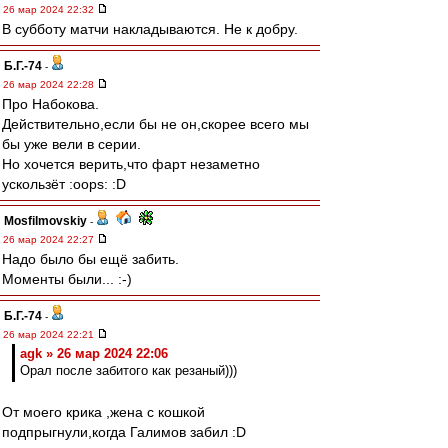
26 мар 2024 22:32
В субботу матчи накладываются. Не к добру.
Б.Г.-74
-
26 мар 2024 22:28
Про Набокова.
Действительно,если бы не он,скорее всего мы
бы уже вели в серии.
Но хочется верить,что фарт незаметно
ускользёт :oops: :D
Mosfilmovskiy
-
26 мар 2024 22:27
Надо было бы ещё забить.
Моменты были... :-)
Б.Г.-74
-
26 мар 2024 22:21
agk » 26 мар 2024 22:06
Орал после забитого как резаный)))
От моего крика ,жена с кошкой
подпрыгнули,когда Галимов забил :D