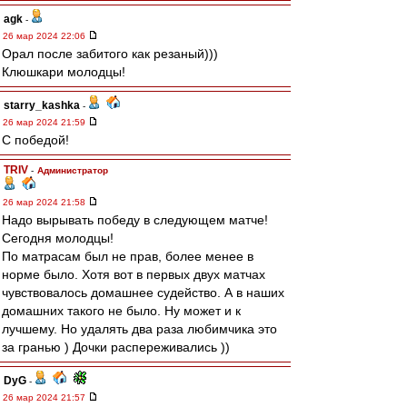
agk
-
26 мар 2024 22:06
Орал после забитого как резаный)))
Клюшкари молодцы!
starry_kashka
-
26 мар 2024 21:59
С победой!
TRIV
-
Администратор
26 мар 2024 21:58
Надо вырывать победу в следующем матче!
Сегодня молодцы!
По матрасам был не прав, более менее в
норме было. Хотя вот в первых двух матчах
чувствовалось домашнее судейство. А в наших
домашних такого не было. Ну может и к
лучшему. Но удалять два раза любимчика это
за гранью ) Дочки распереживались ))
DyG
-
26 мар 2024 21:57