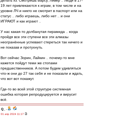
делать хз. Смотришь Барсу, Ливер .. люди в 17-
19 лет привлекаются к играм, в том числе и на
уровне ЛЧ и никто не смотрит в паспорт или на
статус .. либо играешь, либо нет .. и они
ИГРАЮТ и как играют ..
У нас какая-то долбанутая пирамида .. когда
пройдя все эти ступени все эти алмазы
неогранённые успевают стереться так ничего и
не показав и протухнуть.
Вот сейчас Зорин, Лайкин .. почему-то мне
кажется пойдут теми же стопами
предшественников. А потом будем удивляться
что-ж они до 27 так себя и не показали и ждать,
что вот вот покажут.
Где-то во всей этой структуре системная
ошибка которая репродуцируется и вирусит
всё.
Q_
-
01 апр 2024 11:17