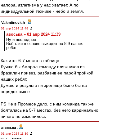
напора, атлетизма у нас хватает. А по
индивидуальной технике - небо и земля.
Valentinovich
-
01 апр 2024 11:49
авоська » 01 апр 2024 11:39
Ну и последнее.
Всё-таки в основе выходит по 8-9 наших
ребят.
Как итог 6-7 место в таблице.
Лучше бы Амарал команду пляжников из
бразилии привез, разбавив ее парой тройкой
наших ребят.
Думаю и результат и зрелище было бы на
порядок выше.
PS Не в Промесе дело, с ним команда так же
болталась на 5-7 местах, без него кардинально
ничего не изменилось
авоська
-
01 апр 2024 11:39