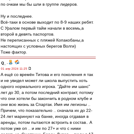
по очкам мы бы шли в группе лидеров.
Ну и последнее.
Всё-таки в основе выходит по 8-9 наших ребят.
С Уралом первый тайм начали в восемь,а
второй в девять паспортов.
Не переписанных с пляжей Копакобаны,а
настоящих с условных берегов Волги)
Тоже фактор.
Q_
-
01 апр 2024 11:25
А ещё со времён Титова и его поколения я так
и не увидел может ли школа выпустить хоть
одного нормального игрока. "Дайте им шанс"
лет до 30, а потом последний контракт, потому
что они хотели бы закончить в родном клубе и
они всю жизнь за Спартак. Имя им легионы ..
Причем, что показательно .. сначала их до 22-
24 лет маринуют на банке, иногда отдавая в
аренды, потом пытаются встроить в состав.. А
потом уже оп .. и им по 27+ и что с ними