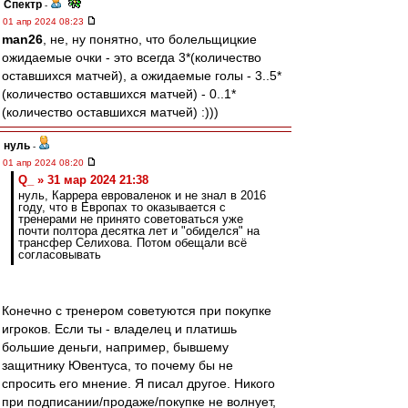
Спектр
-
01 апр 2024 08:23
man26
, не, ну понятно, что болельщицкие
ожидаемые очки - это всегда 3*(количество
оставшихся матчей), а ожидаемые голы - 3..5*
(количество оставшихся матчей) - 0..1*
(количество оставшихся матчей) :)))
нуль
-
01 апр 2024 08:20
Q_ » 31 мар 2024 21:38
нуль, Каррера евроваленок и не знал в 2016
году, что в Европах то оказывается с
тренерами не принято советоваться уже
почти полтора десятка лет и "обиделся" на
трансфер Селихова. Потом обещали всё
согласовывать
Конечно с тренером советуются при покупке
игроков. Если ты - владелец и платишь
большие деньги, например, бывшему
защитнику Ювентуса, то почему бы не
спросить его мнение. Я писал другое. Никого
при подписании/продаже/покупке не волнует,