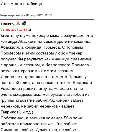
Итог-место в таблице.
Редактировалось 01 апр 2024 11:03
Спектр
-
01 апр 2024 10:38
kreon
, ну я уже похожую мысль озвучивал - что
команда Абаскаля на самом деле не команда
Абаскаля, а команда Промеса. С топовым
Промесом и этим составом любой тренер
получил бы результат, как минимум сравнимый
с прошлым сезоном, а без топового Промеса -
результат, сравнимый с этим сезоном.
И дело не в тренерах, а в том, что Промес у
нас такой один, а во времена тех же Бескова и
Романцева решить игру, даже если она не
очень складывалась, мог буквально любой из
группы атаки ("не забил Родионов - забьет
Черенков, не забил Черенков - забьет
Гаврилов", и т.д.)
Собственно, и великая команда 50-х тоже
работала примерно так же - "не забьет
Симонян - забьет Дементьев, не забьет