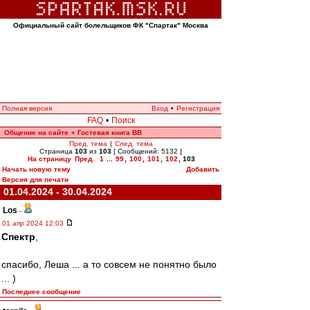
Официальный сайт болельщиков ФК "Спартак" Москва
Полная версия
Вход
•
Регистрация
FAQ
•
Поиск
Общение на сайте
Гостевая книга ВВ
»
Пред. тема
|
След. тема
Страница
103
из
103
[ Сообщений: 5132 ]
На страницу
Пред.
1
...
99
,
100
,
101
,
102
,
103
Начать новую тему
Добавить
Версия для печати
01.04.2024 - 30.04.2024
Los
-
01 апр 2024 12:03
Спектр
,
спасибо, Леша ... а то совсем не понятно было
... )
Последнее сообщение