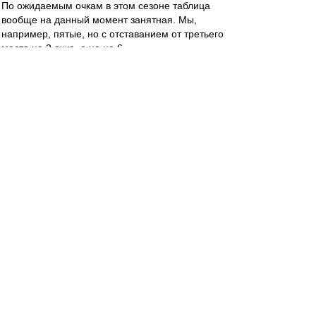
По ожидаемым очкам в этом сезоне таблица
вообще на данный момент занятная. Мы,
например, пятые, но с отставанием от третьего
места на 2 очка, а не на 6.
Зенит 39.99 (реально 41, 1 место)
Краснодар 35.66 (40, 2 место)
Ростов 31.91 (30, 9 место)
Динамо 30.69 (38, 3 место)
Спартак 29.87 (32, 6 место)
ЦСКА 29.82 (33, 4 место)
Рубин 29.75 (32, 7 место)
Крылья Советов 29.39 (30, 8 место)
Сочи 28.17 (14, 16 место)
Факел 27.50 (26, 11 место)
Урал 27.27 (20, 14 место)
Локомотив 26.41 (33, 5 место)
Ахмат 24.97 (20, 12 место)
Балтика 23.71 (17, 15 место)
Оренбург 22.74 (20, 13 место)
Пари НН 21.65 (28, 10 место)
Valex1956
-