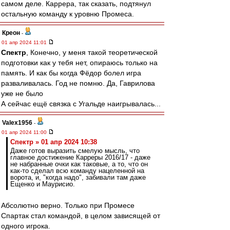
самом деле. Каррера, так сказать, подтянул
остальную команду к уровню Промеса.
Креон
-
01 апр 2024 11:01
Спектр
, Конечно, у меня такой теоретической
подготовки как у тебя нет, опираюсь только на
память. И как бы когда Фёдор болел игра
разваливалась. Год не помню. Да, Гаврилова
уже не было
А сейчас ещё связка с Угальде наигрывалась...
Valex1956
-
01 апр 2024 11:00
Спектр » 01 апр 2024 10:38
Даже готов выразить смелую мысль, что
главное достижение Карреры 2016/17 - даже
не набранные очки как таковые, а то, что он
как-то сделал всю команду нацеленной на
ворота, и, "когда надо", забивали там даже
Ещенко и Маурисио.
Абсолютно верно. Только при Промесе
Спартак стал командой, в целом зависящей от
одного игрока.