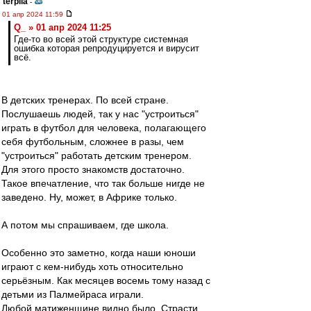
terpila
-
01 апр 2024 11:59
Q_ » 01 апр 2024 11:25
Где-то во всей этой структуре системная
ошибка которая репродуцируется и вирусит
всё.
В детских тренерах. По всей стране.
Послушаешь людей, так у нас "устроиться"
играть в футбол для человека, полагающего
себя футбольным, сложнее в разы, чем
"устроиться" работать детским тренером.
Для этого просто знакомств достаточно.
Такое впечатление, что так больше нигде не
заведено. Ну, может, в Африке только.
А потом мы спрашиваем, где школа.
Особенно это заметно, когда наши юноши
играют с кем-нибудь хоть относительно
серьёзным. Как месяцев восемь тому назад с
детьми из Палмейраса играли.
Любой матиженщине видно было. Страсти,