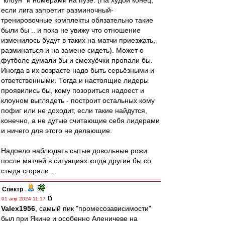
"клоун" и номерами на пузе. (На худой конец,
если лига запретит разминочный-
тренировочные комплекты обязательно такие
были бы .. и пока не увижу что отношение
изменилось будут в таких на матчи приезжать,
разминаться и на замене сидеть). Может о
футболе думали бы и смехуёчки пропали бы.
Иногда в их возрасте надо быть серьёзными и
ответственными. Тогда и настоящие лидеры
проявились бы, кому позориться надоест и
клоуном выглядеть - построит остальных кому
пофиг или не доходит, если такие найдутся,
конечно, а не дутые считающие себя лидерами
и ничего для этого не делающие.
Надоело наблюдать сытые довольные рожи
после матчей в ситуациях когда другие бы со
стыда сгорали ..
Спектр
-
01 апр 2024 11:17
Valex1956
, самый пик "промесозависимости"
был при Якине и особенно Аленичеве на