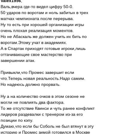
Valex1956
,
Валь,вчера где-то видел цифру 50-0.
50 ударов по воротам и ноль забитых в трех
матчах чемпионата после перерыва.
Ну то есть при хорошей организации игры
очень плохая реализация моментов.
Но не Абаскаль же должен учить их бить по
воротам.Этому учат в академиях.
А в Спартак приходят готовые игроки,лишь
оттачивающие свое мастерство при
завершении атак.
Привыкли,что Промес завершит если
что.Теперь новая реальность.Надо самим.
Но надеюсь должно прорвать.
Ну а на количество очков в этом сезоне не
могли не повлиять два фактора.
То же отсутствие Квинси и чуть ранее конфликт
лидеров раздевалки с тренером из-за его
позиции по кэпу.
Думаю,что если бы Соболь не был втянут в эту
историю и Промес зимой готовился в Москве