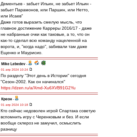
Дементьев - забьет Ильин, не забьет Ильин -
забьет Парамонов, или Паршин, или Нетто,
или Исаев"
Даже готов выразить смелую мысль, что
главное достижение Карреры 2016/17 - даже
не набранные очки как таковые, а то, что он
как-то сделал всю команду нацеленной на
ворота, и, "когда надо", забивали там даже
Ещенко и Маурисио.
Mike Lebedev
-
01 апр 2024 10:24
По разделу "Этот день в Истории" сегодня
"Сезон-2002. Как он начинался"
https://dzen.ru/a/Xmd-Xu6XVB91G2Yu
Креон
-
01 апр 2024 10:18
Кто сейчас недоволен игрой Спартака советую
вспомнить игру с Черенковым и без. И если
вообще склероз не замучил, осмыслить
разницу