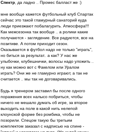
Спектр
, да ладно .. Промес балласт же :)
мне вообще кажется футбольный клуб Спартак
сейчас это такой гламурный санаторий куда
люди приезжают побалагурить. Атмосфера!!!
Как межсезонка так вообще .. а ролики какие
получаются - заглядение. Все радуются, все на
позитиве. А потом приходит сезон.
Оказывается в футбол надо не только "играть",
но биться за результат.. а как? У нас же
улыбочки, клубешнички, волосы надо уложить ..
ну как можно вот с Факелом или Уралом
играть? Они же не гламурно играют, а так не
считается .. мы так не договаривались.
Будь я тренером заставил бы после одного
поражения всех налысо побриться, чтобы
ничего не мешало думать об игре, за второе
выходить на поле в какой нить нелепой
клоунской форме без ромбика, чтобы не
позорили. Спецом такую бы третьим
комплектом заказал с надписью на спине -