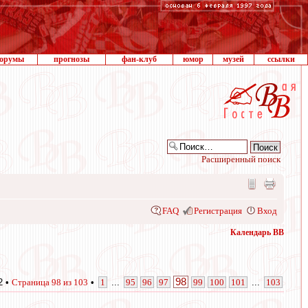
орумы
прогнозы
фан-клуб
юмор
музей
ссылки
Расширенный поиск
FAQ
Регистрация
Вход
Календарь ВВ
98
2 •
Страница
98
из
103
•
1
...
95
96
97
99
100
101
...
103