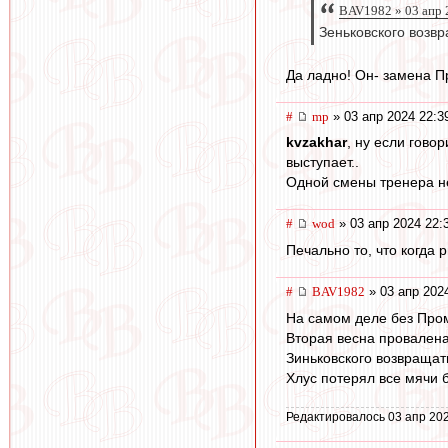
BAV1982 » 03 апр 
Зеньковского возвр
Да ладно! Он- замена П
#
mp
» 03 апр 2024 22:3
kvzakhar
, ну если говор
выступает..
Одной смены тренера не
#
wod
» 03 апр 2024 22:
Печально то, что когда 
#
BAV1982
» 03 апр 202
На самом деле без Пром
Вторая весна провалена 
Зиньковского возвращат
Хлус потерял все мячи 
Редактировалось 03 апр 202