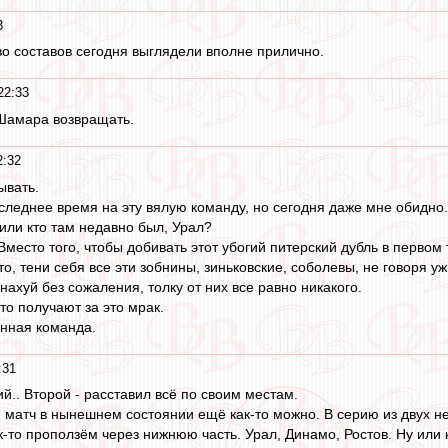
3
во составов сегодня выглядели вполне прилично.
22:33
 Шамара возвращать.
2:32
ывать.
оследнее время на эту вялую команду, но сегодня даже мне обидно.
или кто там недавно был, Урал?
Вместо того, чтобы добивать этот убогий питерский дубль в первом 
, тени себя все эти зобнины, зиньковские, соболевы, не говоря уж
нахуй без сожаления, толку от них все равно никакого.
то получают за это мрак.
нная команда.
:31
й.. Второй - расставил всё по своим местам.
 матч в нынешнем состоянии ещё как-то можно. В серию из двух не 
ак-то проползём через нижнюю часть. Урал, Динамо, Ростов. Ну или к