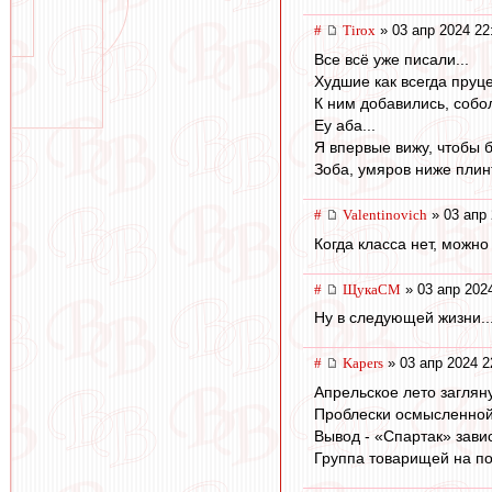
#
Tirox
» 03 апр 2024 22
Все всё уже писали...
Худшие как всегда пруце
К ним добавились, собол
Еу аба...
Я впервые вижу, чтобы 
Зоба, умяров ниже плинт
#
Valentinovich
» 03 апр 
Когда класса нет, можно
#
ЩукаСМ
» 03 апр 202
Ну в следующей жизни...
#
Kapers
» 03 апр 2024 2
Апрельское лето загляну
Проблески осмысленной 
Вывод - «Спартак» завис
Группа товарищей на по