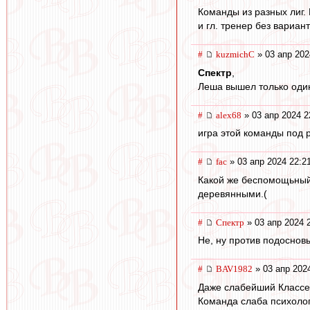
Команды из разных лиг.
и гл. тренер без вариант
#
kuzmichC
» 03 апр 202
Спектр
,
Леша вышел только один
#
alex68
» 03 апр 2024 2
игра этой команды под 
#
fac
» 03 апр 2024 22:2
Какой же беспомощьный С
деревянными.(
#
Спектр
» 03 апр 2024 
Не, ну против подосновы
#
BAV1982
» 03 апр 202
Даже слабейший Классен
Команда слаба психолог