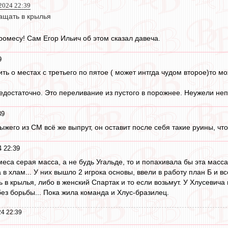
2024 22:39
ащать в крылья
ромесу! Сам Егор Ильич об этом сказал давеча.
9
ить о местах с третьего по пятое ( может интгда чудом второе)то мо
достаточно. Это переливание из пустого в порожнее. Неужели не
39
рыжего из СМ всё же выпрут, он оставит после себя такие руины, ч
4 22:39
еса серая масса, а не будь Угальде, то и попахивала бы эта масса
в хлам... У них вышло 2 игрока основы, ввели в работу план Б и всё
ь в крылья, либо в женский Спартак и то если возьмут. У Хлусевич
без борьбы... Пока жила команда и Хлус-бразилец.
4 22:39