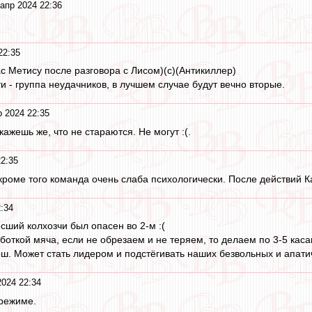
апр 2024 22:36
22:35
ркас Метису после разговора с Лисом)(с)(Антикиллер)
и - группа неудачников, в лучшем случае будут вечно вторые.
р 2024 22:35
кажешь же, что не стараются. Не могут :(.
22:35
кроме того команда очень слаба психологически. После действий К
:34
сший колхозчи был опасен во 2-м :(
боткой мяча, если не обрезаем и не теряем, то делаем по 3-5 каса
ош. Может стать лидером и подстёгивать наших безвольных и апати
2024 22:34
 режиме.