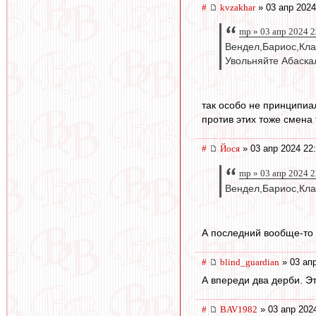
#
kvzakhar
» 03 апр 2024
mp » 03 апр 2024 2
Вендел,Бариос,Кла
Увольняйте Абаскал
так особо не принципиа
против этих тоже смена
#
Йося
» 03 апр 2024 22
mp » 03 апр 2024 2
Вендел,Бариос,Кл
А последний вообще-то р
#
blind_guardian
» 03 апр
А впереди два дерби. Э
#
BAV1982
» 03 апр 202