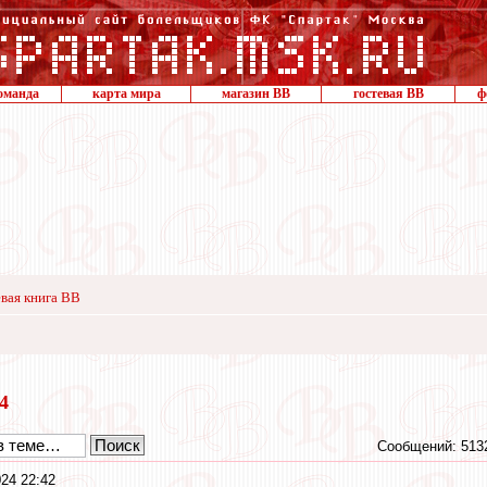
оманда
карта мира
магазин ВВ
гостевая ВВ
ф
вая книга ВВ
24
Сообщений: 513
24 22:42