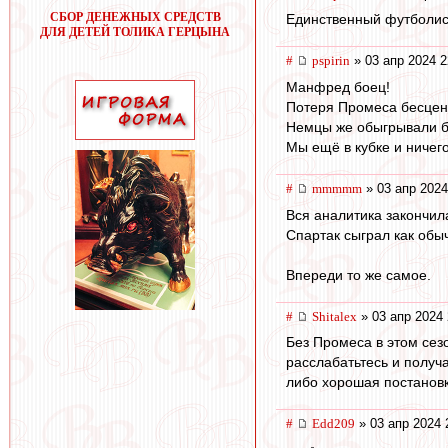
СБОР ДЕНЕЖНЫХ СРЕДСТВ
Единственный футболист
ДЛЯ ДЕТЕЙ ТОЛИКА ГЕРЦЫНА
#
pspirin
» 03 апр 2024 2
Манфред боец!
Потеря Промеса бесцен
Немцы же обыгрывали бра
Мы ещё в кубке и ничего
#
mmmmm
» 03 апр 2024
Вся аналитика закончил
Спартак сыграл как обы
Впереди то же самое.
#
Shitalex
» 03 апр 2024 
Без Промеса в этом сезо
расслабатьтесь и получ
либо хорошая постановк
#
Edd209
» 03 апр 2024 