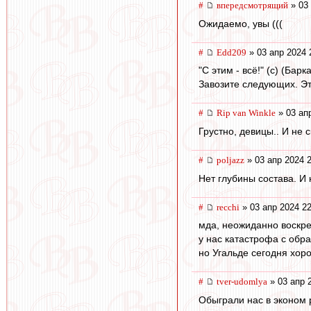
#
впередсмотрящий
» 03 
Ожидаемо, увы (((
#
Edd209
» 03 апр 2024 
"С этим - всё!" (с) (Ба
Завозите следующих. Эт
#
Rip van Winkle
» 03 ап
Грустно, девицы.. И не с
#
poljazz
» 03 апр 2024 
Нет глубины состава. И 
#
recchi
» 03 апр 2024 22
мда, неожиданно воскре
у нас катастрофа с обра
но Угальде сегодня хор
#
tver-udomlya
» 03 апр 
Обыграли нас в эконом