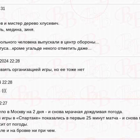
:31
в и мистер дерево хлусевич.
ь, медина, зиня.
больного человека выпускали в центр обороны...
уса...кроме угальде некого отметить даже...
2024 22:28
 взять организацией игры, но ее тоже нет
4 22:28
 (((
2:27
ло в Москву на 2 дня - и снова мрачная дождливая погода.
игры в «Спартаке» показались в первые 25 минут матча - и снова 
ит от погоды.
ле и на бровке ни при чем.