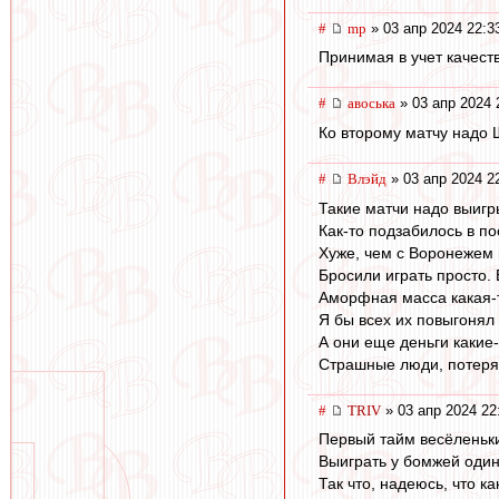
#
mp
» 03 апр 2024 22:3
Принимая в учет качест
#
авоська
» 03 апр 2024 
Ко второму матчу надо
#
Влэйд
» 03 апр 2024 2
Такие матчи надо выигр
Как-то подзабилось в п
Хуже, чем с Воронежем 
Бросили играть просто. 
Аморфная масса какая-то
Я бы всех их повыгонял 
А они еще деньги какие-
Страшные люди, потеря
#
TRIV
» 03 апр 2024 22
Первый тайм весёленьки
Выиграть у бомжей один
Так что, надеюсь, что к