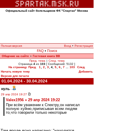
Официальный сайт болельщиков ФК "Спартак" Москва
Полная версия
Вход
•
Регистрация
FAQ
•
Поиск
Общение на сайте
Гостевая книга ВВ
»
Пред. тема
|
След. тема
Страница
4
из
103
[ Сообщений: 5132 ]
На страницу
Пред.
1
,
2
,
3
,
4
,
5
,
6
,
7
...
103
След.
Начать новую тему
Добавить
Версия для печати
01.04.2024 - 30.04.2024
нуль
-
29 апр 2024 19:27
Valex1956 » 29 апр 2024 19:22
При всём уважении к Спектру,он написал
полную хуйню,приписывая всем людям
то,что говорили только некоторые
Там вроде ясно написано: "находится