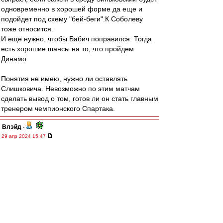
одновременно в хорошей форме да еще и
подойдет под схему "бей-беги".К Соболеву
тоже относится.
И еще нужно, чтобы Бабич поправился. Тогда
есть хорошие шансы на то, что пройдем
Динамо.
Понятия не имею, нужно ли оставлять
Слишковича. Невозможно по этим матчам
сделать вывод о том, готов ли он стать главным
тренером чемпионского Спартака.
Влэйд
-
29 апр 2024 15:47
Питер образца последних двух туров тоже так
себе похожи на чемпионов.
В сложившейся ситуации не до форсу - кто
последним очко нужное выгрызет, тот и лучше.
А выгрызть может уже, видимо, любой из троих.
И даже на календарные расклады смотреть не
стоит - просрать могут все и всем.
Как и выиграть любой у любого.