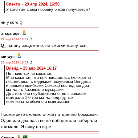
Спектр » 29 апр 2024, 16:58
У кого там с кем поровну очков получается?
ни у кого :)
arsgarage
-
29 апр 2024 16:59
Q_
, спину защемило, не смогли нагнуться.
митхун
-
29 апр 2024 16:58
Влэйд » 29 апр 2024 16:17
Нет, мне так не кажется.
Мне кажется, что они повалились (конкретно
повалились, с видимым похуизмом Вендела
и явными ошибками Семака) последние два
матча - с Казанью и мусорами.
До этого они неубедительно, но с запасом
выиграли 1-0 три матча подряд, так
чемпионаты обычно и выигрывают.
Посмотрите сколько очков потерянно бомжами.
Один или два раза всего победители набирали
так мало. Я вижу по игре.