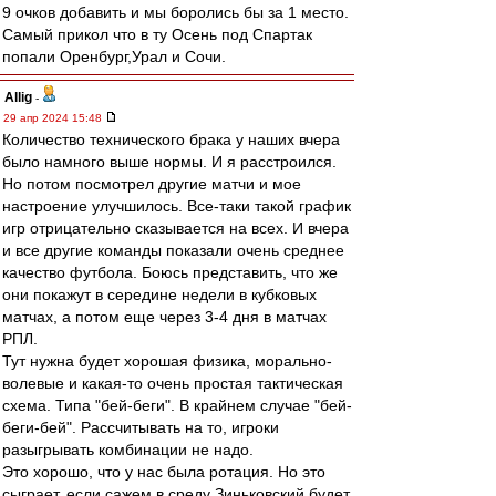
9 очков добавить и мы боролись бы за 1 место.
Самый прикол что в ту Осень под Спартак
попали Оренбург,Урал и Сочи.
Allig
-
29 апр 2024 15:48
Количество технического брака у наших вчера
было намного выше нормы. И я расстроился.
Но потом посмотрел другие матчи и мое
настроение улучшилось. Все-таки такой график
игр отрицательно сказывается на всех. И вчера
и все другие команды показали очень среднее
качество футбола. Боюсь представить, что же
они покажут в середине недели в кубковых
матчах, а потом еще через 3-4 дня в матчах
РПЛ.
Тут нужна будет хорошая физика, морально-
волевые и какая-то очень простая тактическая
схема. Типа "бей-беги". В крайнем случае "бей-
беги-бей". Рассчитывать на то, игроки
разыгрывать комбинации не надо.
Это хорошо, что у нас была ротация. Но это
сыграет, если сажем в среду Зиньковский будет