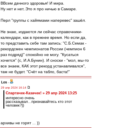
ВВсем дачного здоровья! И мира.
Ну нет и нет..Это я про ничью в Самаре.
Перл "группы с хайямами наперевес" зашёл.
Не знаю, издаются ли сейчас справочники-
календари, как в прежнее время. Но если да,
то представить себе там запись: "С.Б.Семак -
рекордсмен чемпионатов России (чемпион 6
раз подряд)" спокойно не могу. "Кусаться
хочется" (с, И.А.Бунин). И сноски - "мол, мы-то
все знаем, КАК этот рекорд устанавливался",
там не будет. "Счёт на табло, баста!"
Los
-
29 апр 2024 16:14
Спартачек-Казачек! » 29 апр 2024 13:25
интересно очень
рассказывал...признавайтесь кто этот
человек?))
архивы не горят ... ))