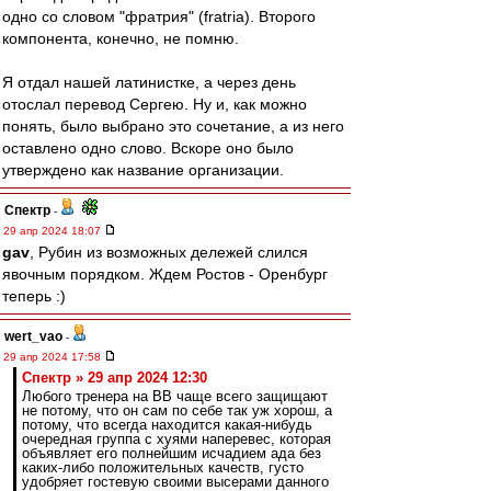
одно со словом "фратрия" (fratria). Второго
компонента, конечно, не помню.
Я отдал нашей латинистке, а через день
отослал перевод Сергею. Ну и, как можно
понять, было выбрано это сочетание, а из него
оставлено одно слово. Вскоре оно было
утверждено как название организации.
Спектр
-
29 апр 2024 18:07
gav
, Рубин из возможных дележей слился
явочным порядком. Ждем Ростов - Оренбург
теперь :)
wert_vao
-
29 апр 2024 17:58
Спектр » 29 апр 2024 12:30
Любого тренера на ВВ чаще всего защищают
не потому, что он сам по себе так уж хорош, а
потому, что всегда находится какая-нибудь
очередная группа с хуями наперевес, которая
объявляет его полнейшим исчадием ада без
каких-либо положительных качеств, густо
удобряет гостевую своими высерами данного