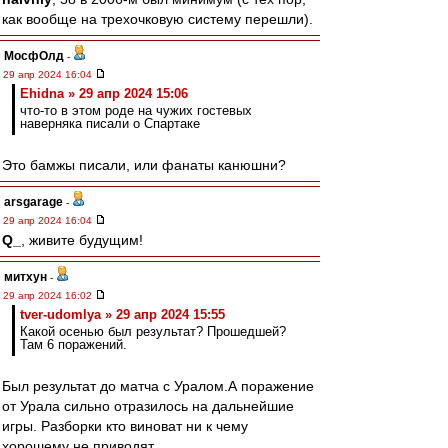
как вообще на трехочковую систему перешли).
МосфОлд
-
29 апр 2024 16:04
Ehidna » 29 апр 2024 15:06
что-то в этом роде на чужих гостевых
наверняка писали о Спартаке
Это бамжы писали, или фанаты канюшни?
arsgarage
-
29 апр 2024 16:04
Q_
, живите будущим!
митхун
-
29 апр 2024 16:02
tver-udomlya » 29 апр 2024 15:55
Какой осенью был результат? Прошедшей?
Там 6 поражений.
Был результат до матча с Уралом.А поражение
от Урала сильно отразилось на дальнейшие
игры. Разборки кто виноват ни к чему
хорошему не приводят.