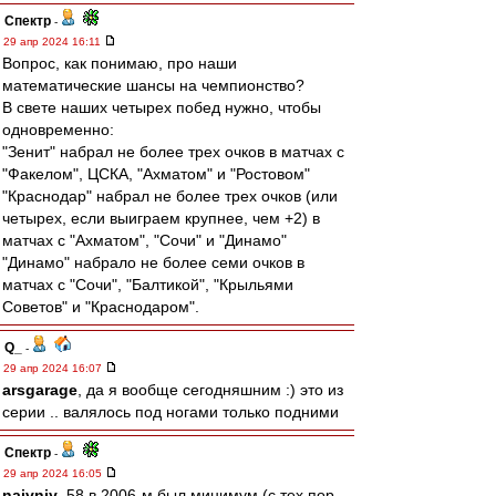
Спектр
-
29 апр 2024 16:11
Вопрос, как понимаю, про наши
математические шансы на чемпионство?
В свете наших четырех побед нужно, чтобы
одновременно:
"Зенит" набрал не более трех очков в матчах с
"Факелом", ЦСКА, "Ахматом" и "Ростовом"
"Краснодар" набрал не более трех очков (или
четырех, если выиграем крупнее, чем +2) в
матчах с "Ахматом", "Сочи" и "Динамо"
"Динамо" набрало не более семи очков в
матчах с "Сочи", "Балтикой", "Крыльями
Советов" и "Краснодаром".
Q_
-
29 апр 2024 16:07
arsgarage
, да я вообще сегодняшним :) это из
серии .. валялось под ногами только подними
Спектр
-
29 апр 2024 16:05
naivniy
, 58 в 2006-м был минимум (с тех пор,