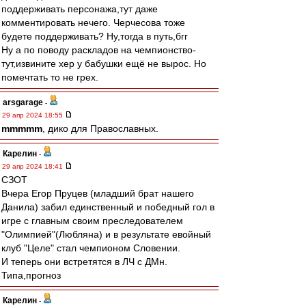
поддерживать персонажа,тут даже
комментировать нечего. Черчесова тоже
будете поддерживать? Ну,тогда в путь,бгг
Ну а по поводу раскладов на чемпионство-
тут,извините хер у бабушки ещё не вырос. Но
помечтать то не грех.
arsgarage
-
29 апр 2024 18:55
mmmmm
, дико для Православных.
Карелин
-
29 апр 2024 18:41
СЗОТ
Вчера Егор Пруцев (младший брат нашего
Данила) забил единственный и победный гол в
игре с главным своим преследователем
"Олимпией"(Любляна) и в результате евойный
клуб "Целе" стал чемпионом Словении.
И теперь они встретятся в ЛЧ с ДМн.
Типа,прогноз
Карелин
-