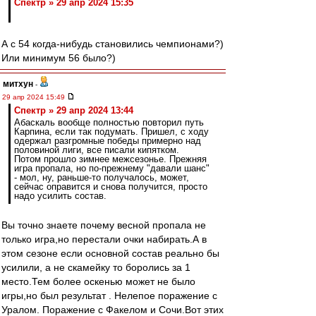
Спектр » 29 апр 2024 15:35
А с 54 когда-нибудь становились чемпионами?)
Или минимум 56 было?)
митхун
-
29 апр 2024 15:49
Спектр » 29 апр 2024 13:44
Абаскаль вообще полностью повторил путь
Карпина, если так подумать. Пришел, с ходу
одержал разгромные победы примерно над
половиной лиги, все писали кипятком.
Потом прошло зимнее межсезонье. Прежняя
игра пропала, но по-прежнему "давали шанс"
- мол, ну, раньше-то получалось, может,
сейчас оправится и снова получится, просто
надо усилить состав.
Вы точно знаете почему весной пропала не
только игра,но перестали очки набирать.А в
этом сезоне если основной состав реально бы
усилили, а не скамейку то боролись за 1
место.Тем более оскенью может не было
игры,но был результат . Нелепое поражение с
Уралом. Поражение с Факелом и Сочи.Вот этих