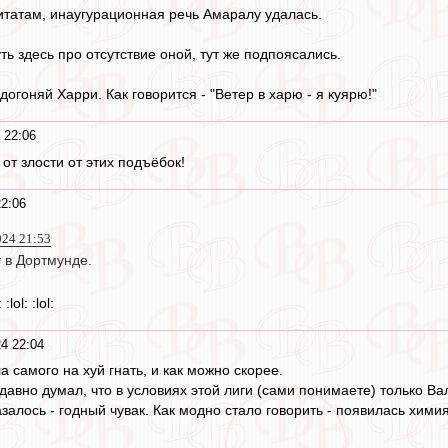
татам, инаугурационная речь Амаралу удалась.
уть здесь про отсутствие оной, тут же подпоясались.
догоняй Харри. Как говорится - "Ветер в харю - я куярю!"
 22:06
 от злости от этих подъёбок!
2:06
024 21:53
 в Дортмунде.
:lol: :lol:
4 22:04
 самого на хуй гнать, и как можно скорее.
едавно думал, что в условиях этой лиги (сами понимаете) только Ва
азалось - годный чувак. Как модно стало говорить - появилась химия