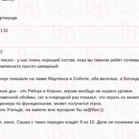
ортмунде.
1:52
52
и писал - у нас очень хороший состав, пока вы гамном ребят полив
емпионата просто шикарный.
онце показали на лавке Мартинса и Соболя, оба веселые, а Богонда
ное дно - это Рябчук и Класен, игроки вообще не нашего уровня.
авочной обоймы, сег в очередной раз показал, что играть он может
тренера по функционалке, может получится игрок.
ыло Угальде, на замене всю мусарню бы за@бал.))
я, имхо. Сашка с таких передач кладёт 9 из 10. Дале не понимаю 