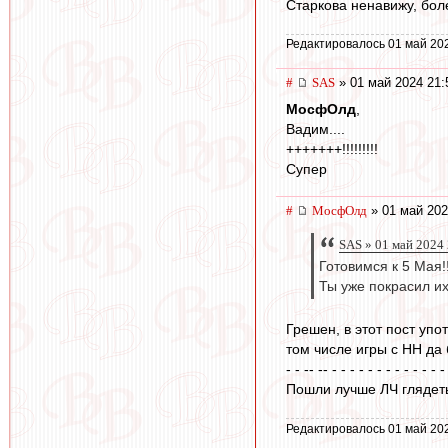
Старкова ненавижу, бол
Редактировалось 01 май 20
#
SAS
» 01 май 2024 21:
МосфОлд
,
Вадим....
+++++++!!!!!!!!!
Супер
#
МосфОлд
» 01 май 202
SAS » 01 май 2024
Готовимся к 5 Мая!!
Ты уже покрасил и
Грешен, в этот пост уп
том числе игры с НН да 
- - -- -- - - - - - - - - - - - - -
Пошли лучше ЛЧ глядеть
Редактировалось 01 май 20