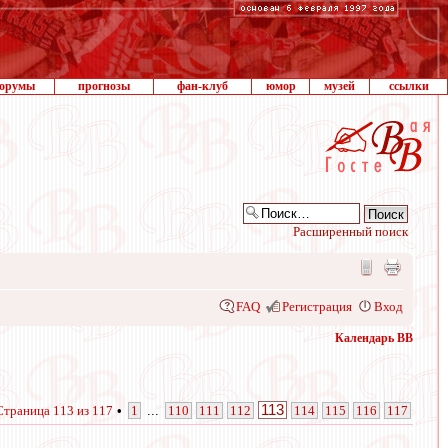
орумы
прогнозы
фан-клуб
юмор
музей
ссылки
Расширенный поиск
FAQ
Регистрация
Вход
Календарь ВВ
113
Страница
113
из
117
•
1
...
110
111
112
114
115
116
117