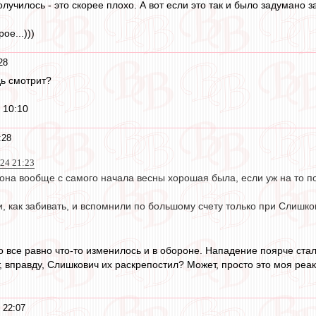
олучилось - это скорее плохо. А вот если это так и было задумано з
ое...)))
28
дь смотрит?
 10:10
:28
024 21:23
борона вообще с самого начала весны хорошая была, если уж на то
, как забивать, и вспомнили по большому счету только при Слишко
 все равно что-то изменилось и в обороне. Нападение поярче стало
, вправду, Слишкович их раскрепостил? Может, просто это моя реак
 22:07