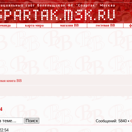
оманда
карта мира
магазин ВВ
гостевая ВВ
ф
вая книга ВВ
24
Сообщений: 5840 •
22:54