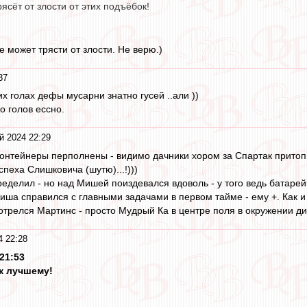
рясёт от злости от этих подъёбок!
 может трясти от злости. Не верю.)
37
х голах дефы мусарни знатно гусей ..али ))
о голов ессно.
й 2024 22:29
онтейнеры перполнены - видимо дачники хором за Спартак притоп
спеха Слишковича (шутю)...!)))
ределил - но над Мишей поиздевался вдоволь - у того ведь батарей
Миша справился с главными задачами в первом тайме - ему +. Как 
релся Мартинс - просто Мудрый Ка в центре поля в окружении ди
4 22:28
21:53
 к лучшему!