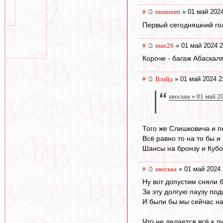
#
mmmmm
» 01 май 2024
Первый сегодняшний го
#
man26
» 01 май 2024 2
Короче - багаж Абаскаля
#
Влэйд
» 01 май 2024 2
авоська » 01 май 2
Того же Слишковича и п
Всё равно то на то бы и
Шансы на бронзу и Кубок
#
авоська
» 01 май 2024 
Ну вот допустим сняли 
За эту долгую паузу по
И были бы мы сейчас н
Что не делается всё к л