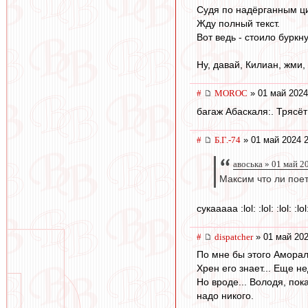
Судя по надёрганным ци
Жду полный текст.
Вот ведь - стоило буркн
Ну, давай, Килиан, жми, 
#
MOROC
» 01 май 2024
багаж Абаскаля:. Трясёт
#
Б.Г.-74
» 01 май 2024 2
авоська » 01 май 2
Максим что ли поет
сукааааа :lol: :lol: :lol: :lol: 
#
dispatcher
» 01 май 202
По мне бы этого Аморала
Хрен его знает... Еще н
Но вроде... Володя, пок
надо никого.