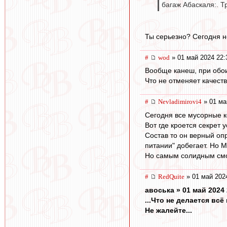
багаж Абаскаля:. Т
Ты серьезно? Сегодня не
#
wod
» 01 май 2024 22:
Вообще канеш, при обои
Что не отменяет качеств
#
Nevladimirovi4
» 01 ма
Сегодня все мусорные к
Вот где кроется секрет у
Состав то он верный оп
питании" добегает. Но 
Но самым солидным смот
#
RedQuite
» 01 май 202
авоська » 01 май 2024 
...Что не делается всё
Не жалейте...