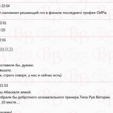
 22:04
л напомнил решающий гол в финале последнего трофея ОИРа.
2:01
:)))
2:01
024 21:53
оставили бы, думаю.
 вышло.
, строго говоря, у нас и сейчас есть)
21:53
бы Абаскаля зимой.
добрали бы добротного основательного тренера.Типа Руя Витории.
а 10 месте…
учшему!