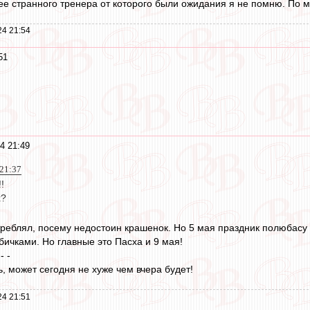
ее странного тренера от которого были ожидания я не помню. По м
24 21:54
51
4 21:49
 21:37
!
х?
отреблял, посему недостоин крашенок. Но 5 мая праздник полюбасу
бичками. Но главные это Пасха и 9 мая!
 - -
, может сегодня не хуже чем вчера будет!
24 21:51