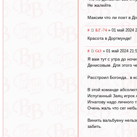
Не жалейте.
Максим что ли поет в Д
#
Б.Г.-74
» 01 май 2024 2
Красота в Дортмунде!
#
Gt3
» 01 май 2024 21:
Я вам тут с утра до ноч
Денисовым. Для этого ч
Расстроил Богонда.. в к
В этой команде абсолют
Испуганный Заяц игрок л
Игнатову надо личного 
Очень жаль что сег неб
Винить вальбуену нельз
забить.