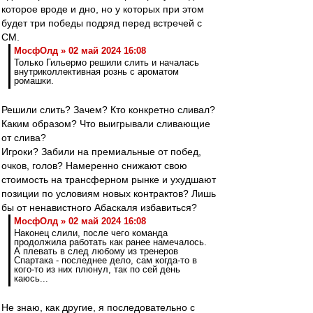
которое вроде и дно, но у которых при этом
будет три победы подряд перед встречей с
СМ.
МосфОлд » 02 май 2024 16:08
Только Гильермо решили слить и началась
внутриколлективная рознь с ароматом
ромашки.
Решили слить? Зачем? Кто конкретно сливал?
Каким образом? Что выигрывали сливающие
от слива?
Игроки? Забили на премиальные от побед,
очков, голов? Намеренно снижают свою
стоимость на трансферном рынке и ухудшают
позиции по условиям новых контрактов? Лишь
бы от ненавистного Абаскаля избавиться?
МосфОлд » 02 май 2024 16:08
Наконец слили, после чего команда
продолжила работать как ранее намечалось.
А плевать в след любому из тренеров
Спартака - последнее дело, сам когда-то в
кого-то из них плюнул, так по сей день
каюсь...
Не знаю, как другие, я последовательно с