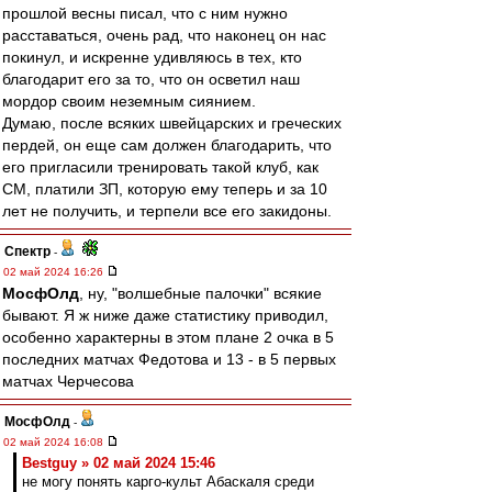
прошлой весны писал, что с ним нужно
расставаться, очень рад, что наконец он нас
покинул, и искренне удивляюсь в тех, кто
благодарит его за то, что он осветил наш
мордор своим неземным сиянием.
Думаю, после всяких швейцарских и греческих
пердей, он еще сам должен благодарить, что
его пригласили тренировать такой клуб, как
СМ, платили ЗП, которую ему теперь и за 10
лет не получить, и терпели все его закидоны.
Спектр
-
02 май 2024 16:26
МосфОлд
, ну, "волшебные палочки" всякие
бывают. Я ж ниже даже статистику приводил,
особенно характерны в этом плане 2 очка в 5
последних матчах Федотова и 13 - в 5 первых
матчах Черчесова
МосфОлд
-
02 май 2024 16:08
Bestguy » 02 май 2024 15:46
не могу понять карго-культ Абаскаля среди