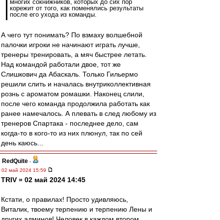
многих сокнижников, которых до сих пор
корежит от того, как поменялись результаты
после его ухода из команды.
А чего тут понимать? По взмаху волшебной
палочки игроки не начинают играть лучше,
тренеры тренировать, а мяч быстрее летать.
Над командой работали двое, тот же
Слишкович да Абаскаль. Только Гильермо
решили слить и началась внутриколлективная
рознь с ароматом ромашки. Наконец слили,
после чего команда продолжила работать как
ранее намечалось. А плевать в след любому из
тренеров Спартака - последнее дело, сам
когда-то в кого-то из них плюнул, так по сей
день каюсь...
RedQuite
-
02 май 2024 15:59
TRIV » 02 май 2024 14:45
Кстати, о правилах! Просто удивляюсь,
Виталик, твоему терпению и терпению Лены и
других админов! Человек в каждом втором