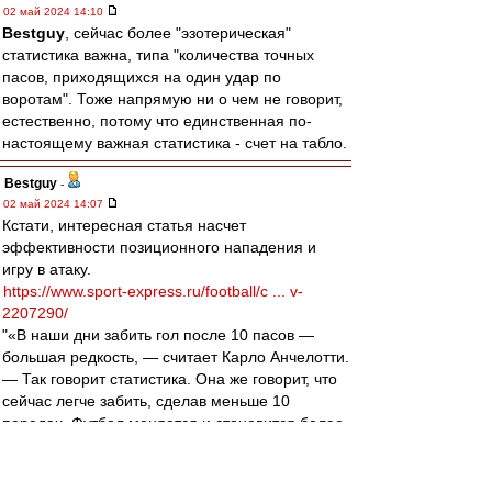
02 май 2024 14:10
Bestguy
, сейчас более "эзотерическая"
статистика важна, типа "количества точных
пасов, приходящихся на один удар по
воротам". Тоже напрямую ни о чем не говорит,
естественно, потому что единственная по-
настоящему важная статистика - счет на табло.
Bestguy
-
02 май 2024 14:07
Кстати, интересная статья насчет
эффективности позиционного нападения и
игру в атаку.
https://www.sport-express.ru/football/c ... v-
2207290/
"«В наши дни забить гол после 10 пасов —
большая редкость, — считает Карло Анчелотти.
— Так говорит статистика. Она же говорит, что
сейчас легче забить, сделав меньше 10
передач. Футбол меняется и становится более
вертикальным, это происходит в каждой
стране. Футбол, основанный на владении
мячом, сейчас не так моден, как несколько лет