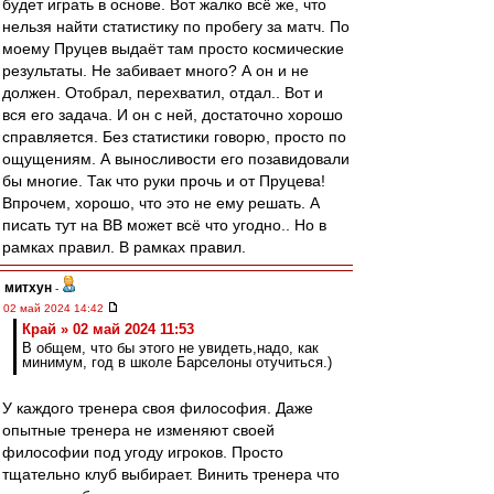
будет играть в основе. Вот жалко всё же, что
нельзя найти статистику по пробегу за матч. По
моему Пруцев выдаёт там просто космические
результаты. Не забивает много? А он и не
должен. Отобрал, перехватил, отдал.. Вот и
вся его задача. И он с ней, достаточно хорошо
справляется. Без статистики говорю, просто по
ощущениям. А выносливости его позавидовали
бы многие. Так что руки прочь и от Пруцева!
Впрочем, хорошо, что это не ему решать. А
писать тут на ВВ может всё что угодно.. Но в
рамках правил. В рамках правил.
митхун
-
02 май 2024 14:42
Край » 02 май 2024 11:53
В общем, что бы этого не увидеть,надо, как
минимум, год в школе Барселоны отучиться.)
У каждого тренера своя философия. Даже
опытные тренера не изменяют своей
философии под угоду игроков. Просто
тщательно клуб выбирает. Винить тренера что