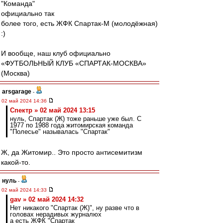
"Команда"
официально так
более того, есть ЖФК Спартак-М (молодёжная)
:)
И вообще, наш клуб официально
«ФУТБОЛЬНЫЙ КЛУБ «СПАРТАК-МОСКВА»
(Москва)
arsgarage
-
02 май 2024 14:36
Спектр » 02 май 2024 13:15
нуль, Спартак (Ж) тоже раньше уже был. С
1977 по 1988 года житомирская команда
"Полесье" называлась "Спартак"
Ж, да Житомир.. Это просто антисемитизм
какой-то.
нуль
-
02 май 2024 14:33
gav » 02 май 2024 14:32
Нет никакого "Спартак (Ж)", ну разве что в
головах нерадивых журналюх
а есть ЖФК "Спартак