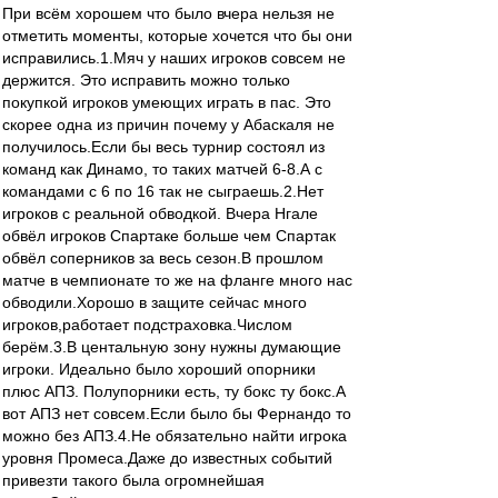
При всём хорошем что было вчера нельзя не
отметить моменты, которые хочется что бы они
исправились.1.Мяч у наших игроков совсем не
держится. Это исправить можно только
покупкой игроков умеющих играть в пас. Это
скорее одна из причин почему у Абаскаля не
получилось.Если бы весь турнир состоял из
команд как Динамо, то таких матчей 6-8.А с
командами с 6 по 16 так не сыграешь.2.Нет
игроков с реальной обводкой. Вчера Нгале
обвёл игроков Спартаке больше чем Спартак
обвёл соперников за весь сезон.В прошлом
матче в чемпионате то же на фланге много нас
обводили.Хорошо в защите сейчас много
игроков,работает подстраховка.Числом
берём.3.В центальную зону нужны думающие
игроки. Идеально было хороший опорники
плюс АПЗ. Полупорники есть, ту бокс ту бокс.А
вот АПЗ нет совсем.Если было бы Фернандо то
можно без АПЗ.4.Не обязательно найти игрока
уровня Промеса.Даже до известных событий
привезти такого была огромнейшая