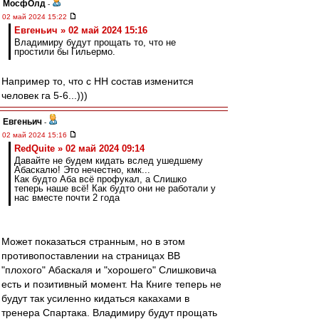
МосфОлд
-
02 май 2024 15:22
Евгеньич » 02 май 2024 15:16
Владимиру будут прощать то, что не
простили бы Гильермо.
Например то, что с НН состав изменится
человек га 5-6...)))
Евгеньич
-
02 май 2024 15:16
RedQuite » 02 май 2024 09:14
Давайте не будем кидать вслед ушедшему
Абаскалю! Это нечестно, кмк...
Как будто Аба всё профукал, а Слишко
теперь наше всё! Как будто они не работали у
нас вместе почти 2 года
Может показаться странным, но в этом
противопоставлении на страницах ВВ
"плохого" Абаскаля и "хорошего" Слишковича
есть и позитивный момент. На Книге теперь не
будут так усиленно кидаться какахами в
тренера Спартака. Владимиру будут прощать