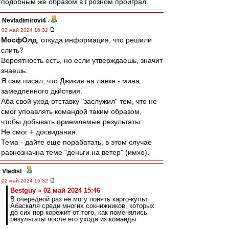
подобным же образом в Грозном проиграл.
Nevladimirovi4
-
02 май 2024 16:32
МосфОлд
, откуда информация, что решили
слить?
Вероятность есть, но если утверждаешь, значит
знаешь.
Я сам писал, что Джикия на лавке - мина
замедленного дкйствия.
Аба свой уход-отставку "заслужил" тем, что не
смог упоавлять командой таким образом,
чтобы добывать приемлемые результаты.
Не смог + досвидания.
Тема - дайте еще порабатать, в этом случае
равнозначна теме "деньги на ветер" (имхо).
Vladisl
-
02 май 2024 16:32
Bestguy » 02 май 2024 15:46
В очередной раз не могу понять карго-культ
Абаскаля среди многих сокнижников, которых
до сих пор корежит от того, как поменялись
результаты после его ухода из команды.