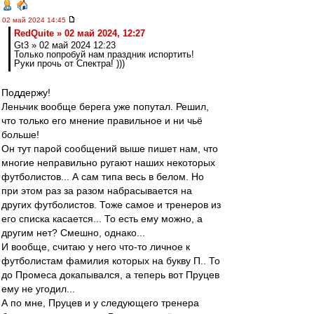
02 май 2024 14:45
RedQuite » 02 май 2024, 12:27
Gt3 » 02 май 2024 12:23
Только попробуй нам праздник испортить!
Руки прочь от Спектра! )))
Поддержу!
Леньчик вообще берега уже попутал. Решил,
что только его мнение правильное и ни чьё
больше!
Он тут парой сообщений выше пишет нам, что
многие неправильно ругают наших некоторых
футболистов... А сам типа весь в белом. Но
при этом раз за разом набрасывается на
других футболистов. Тоже самое и тренеров из
его списка касается... То есть ему можно, а
другим нет? Смешно, однако...
И вообще, считаю у него что-то личное к
футболистам фамилия которых на букву П.. То
до Промеса докапывался, а теперь вот Пруцев
ему не угодил...
А по мне, Пруцев и у следующего тренера