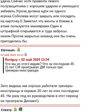
удача.Сейчас хотя привезти левого
полузащитника с хорошим ударом и умеющего
забивать.Угроза должна идти не одного
игрока.Соболева могут закрыть или посадить
на карточку.5.Заметил что менты и бомжи в
атаке пользуются маневрами.Один в
шттрафной открывается и туда забросы
низом.Против закрытых команд они бы очень
пригодились бы.
Евгеньич
-
02 май 2024 14:12
Bestguy » 02 май 2024 13:34
Что мы из этого видим? Что за последние 45
(!) лет СМ проигрывал ДМ только при
тренерах-иностранцах
Зато видишь как хорошо работали тренеры-
иностранцы в первые 20 лет из этих последних
45. Ни разу под их руководством в этот период
не проиграли Динамо!)
Спектр
-