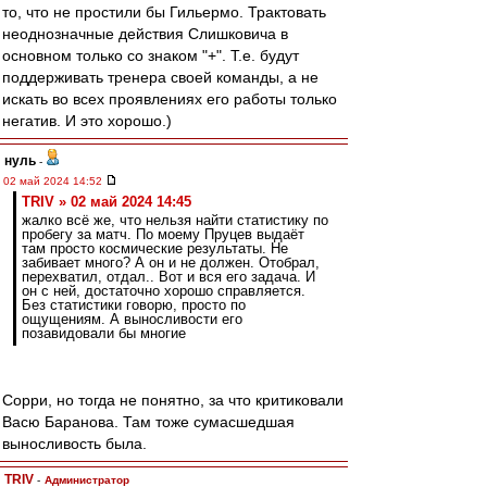
то, что не простили бы Гильермо. Трактовать
неоднозначные действия Слишковича в
основном только со знаком "+". Т.е. будут
поддерживать тренера своей команды, а не
искать во всех проявлениях его работы только
негатив. И это хорошо.)
нуль
-
02 май 2024 14:52
TRIV » 02 май 2024 14:45
жалко всё же, что нельзя найти статистику по
пробегу за матч. По моему Пруцев выдаёт
там просто космические результаты. Не
забивает много? А он и не должен. Отобрал,
перехватил, отдал.. Вот и вся его задача. И
он с ней, достаточно хорошо справляется.
Без статистики говорю, просто по
ощущениям. А выносливости его
позавидовали бы многие
Сорри, но тогда не понятно, за что критиковали
Васю Баранова. Там тоже сумасшедшая
выносливость была.
TRIV
-
Администратор