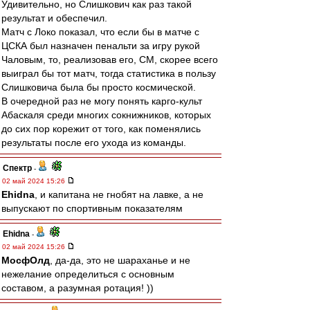
Удивительно, но Слишкович как раз такой
результат и обеспечил.
Матч с Локо показал, что если бы в матче с
ЦСКА был назначен пенальти за игру рукой
Чаловым, то, реализовав его, СМ, скорее всего
выиграл бы тот матч, тогда статистика в пользу
Слишковича была бы просто космической.
В очередной раз не могу понять карго-культ
Абаскаля среди многих сокнижников, которых
до сих пор корежит от того, как поменялись
результаты после его ухода из команды.
Спектр
-
02 май 2024 15:26
Ehidna
, и капитана не гнобят на лавке, а не
выпускают по спортивным показателям
Ehidna
-
02 май 2024 15:26
МосфОлд
, да-да, это не шараханье и не
нежелание определиться с основным
составом, а разумная ротация! ))