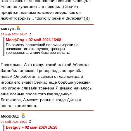
вчитываюсь в его сообщения сейчас. Обещал
же он не хулиганить, я поверил ) Значит
придётся повнимательнее теперь. Как он
любит говорить... "Включу режим Вилкова" ))))
митхун
-
02 май 2024 16:40
МосфОлд » 02 май 2024 16:08
По взмаху волшебной палочки игроки не
начинают играть лучше, тренеры
тренировать, а мяч быстрее летать.
Правильно. А то пишут какой плохой Абаскаль.
Загнобил игроков. Тренер ведь не пришёл
новый.Он работал в связки с главным,да и
игроки его знают.Сейчас ещё бодбше убеждён
что игроки сливали тренера.Я думаю началось
ещё осенью после того как задвинул
Литвинова, А может раньше когда Джикия
попал в немилость.
МосфОлд
-
02 май 2024 16:38
Bestguy » 02 май 2024 16:28