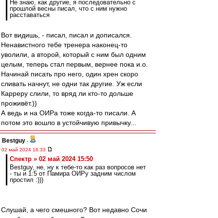
Не знаю, как другие, я последовательно с
прошлой весны писал, что с ним нужно
расставаться
Вот видишь, - писал, писал и дописался.
Ненавистного тебе тренера наконец-то
уволили, а второй, который с ним был одним
целым, теперь стал первым, вернее пока и.о.
Начинай писать про него, один хрен скоро
сливать начнут, не одни так другие. Уж если
Карреру слили, то вряд ли кто-то дольше
проживёт.))
А ведь и на ОИРа тоже когда-то писали. А
потом это вошло в устойчивую привычку...
Bestguy
-
02 май 2024 16:33
Спектр » 02 май 2024 15:50
Bestguy, не, ну к тебе-то как раз вопросов нет
- ты и 1:5 от Памира ОИРу задним числом
простил :)))
Слушай, а чего смешного? Вот недавно Сочи