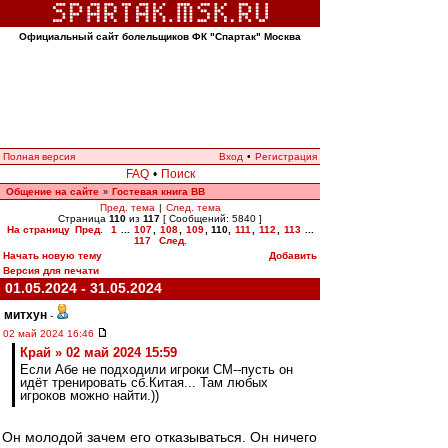
Официальный сайт болельщиков ФК "Спартак" Москва
Полная версия
Вход
•
Регистрация
FAQ
•
Поиск
Общение на сайте
Гостевая книга ВВ
»
Пред. тема
|
След. тема
Страница
110
из
117
[ Сообщений: 5840 ]
На страницу
Пред.
1
...
107
,
108
,
109
,
110
,
111
,
112
,
113
...
117
След.
Начать новую тему
Добавить
Версия для печати
01.05.2024 - 31.05.2024
митхун
-
02 май 2024 16:46
Край » 02 май 2024 15:59
Если Абе не подходили игроки СМ--пусть он
идёт тренировать сб.Китая... Там любых
игроков можно найти.))
Он молодой зачем его отказываться. Он ничего