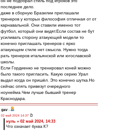
он не подобрал стиль под игроков это
последнее дело.
даже в сборную Бразилии приглашали
тренеров у которых философия отличная от от
карнавальной. Они ставили именно тот
футбол, который они видят.Если состав не бут
усиливать сторону атакующей модели то
конечно приглашать тренеров с ярко
атакующем стиле нет смысла. Нужно тогда
рать тренеров итальянской или югославской
школы.
Если Гордиенко не тренировал коней можно
было такого пригласить. Какую серию Урал
выдал когда он пришёл. Это конечно шутка.Но
сейчас опять привезут очередного
ноунейма.Чем лучше бывший тренер
Краснодара.
gav
-
02 май 2024 14:37
нуль » 02 май 2024, 14:33
Что означает буква К?