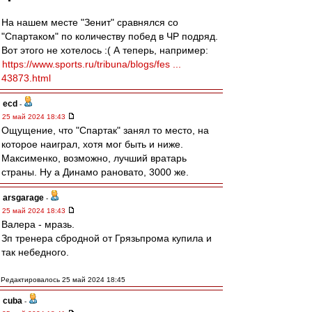
На нашем месте "Зенит" сравнялся со
"Спартаком" по количеству побед в ЧР подряд.
Вот этого не хотелось :( А теперь, например:
https://www.sports.ru/tribuna/blogs/fes ...
43873.html
ecd
-
25 май 2024 18:43
Ощущение, что "Спартак" занял то место, на
которое наиграл, хотя мог быть и ниже.
Максименко, возможно, лучший вратарь
страны. Ну а Динамо рановато, 3000 же.
arsgarage
-
25 май 2024 18:43
Валера - мразь.
Зп тренера сбродной от Грязьпрома купила и
так небедного.
Редактировалось 25 май 2024 18:45
cuba
-