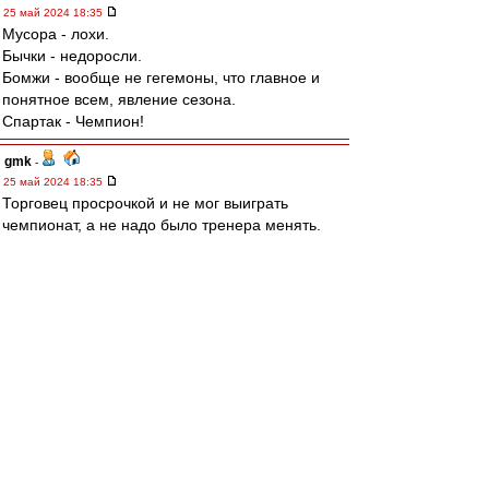
25 май 2024 18:35
Мусора - лохи.
Бычки - недоросли.
Бомжи - вообще не гегемоны, что главное и
понятное всем, явление сезона.
Спартак - Чемпион!
gmk
-
25 май 2024 18:35
Торговец просрочкой и не мог выиграть
чемпионат, а не надо было тренера менять.
Жаль мы не отправили в стыки Оренбург,
команд с пластиковым полем быть не должно в
РПЛ.
Динамо=Берия, что-то надо добавлять?
Кто-то думал, Зенит дома не выиграет у
лишенного турнирной мотивации Ростова?
mmmmm
-
25 май 2024 18:35