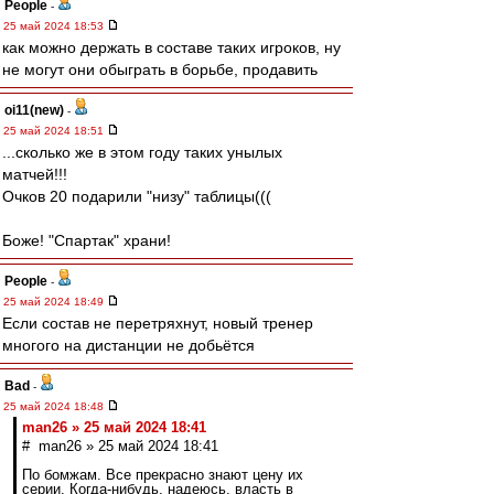
People
-
25 май 2024 18:53
как можно держать в составе таких игроков, ну
не могут они обыграть в борьбе, продавить
oi11(new)
-
25 май 2024 18:51
...сколько же в этом году таких унылых
матчей!!!
Очков 20 подарили "низу" таблицы(((
Боже! "Спартак" храни!
People
-
25 май 2024 18:49
Если состав не перетряхнут, новый тренер
многого на дистанции не добьётся
Bad
-
25 май 2024 18:48
man26 » 25 май 2024 18:41
# man26 » 25 май 2024 18:41
По бомжам. Все прекрасно знают цену их
серии. Когда-нибудь, надеюсь, власть в