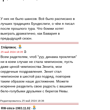
У них не было шансов. Всё было расписано в
лучших традициях Бундеслиги, о чём я писал
после прошлого тура. Что бомжи хотят
выиграть драматично, как Бавария в
предыдущий сезон.
Σπάρτακος
-
25 май 2024 18:35
Всем радетелям, чтоб "ууу, динама проклятая"
ни в коем случае не стала чемпионом, пусть
даже ценой чемпионства Зенита, мои
сердечные поздравления. Зенит стал
чемпионом в шестой раз подряд, повторив
таким образом наше достижение. Можете
искренне разделить свою радость с вашими
бело-голубыми друзьями с берегов Невы.
Редактировалось 25 май 2024 18:36
RW-since-1983.11.02
-