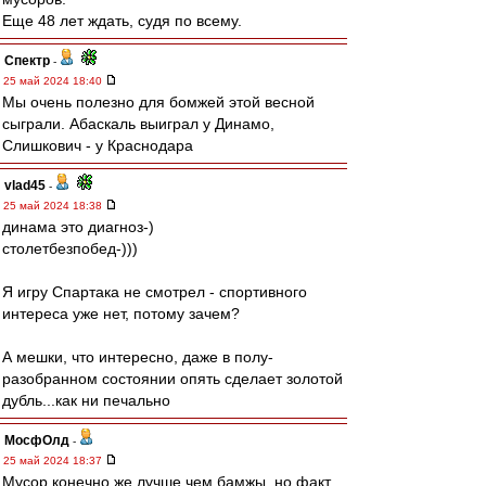
Еще 48 лет ждать, судя по всему.
Спектр
-
25 май 2024 18:40
Мы очень полезно для бомжей этой весной
сыграли. Абаскаль выиграл у Динамо,
Слишкович - у Краснодара
vlad45
-
25 май 2024 18:38
динама это диагноз-)
столетбезпобед-)))
Я игру Спартака не смотрел - спортивного
интереса уже нет, потому зачем?
А мешки, что интересно, даже в полу-
разобранном состоянии опять сделает золотой
дубль...как ни печально
МосфОлд
-
25 май 2024 18:37
Мусор конечно же лучше чем бамжы, но факт