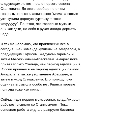
следующим летом, после первого сезона
Станковича. До этого вообще не о чем
говорить, только классическое "мама, а ваське
уже купили дорогую курточку, я тоже
хочуууууу". Понятно, что взрослые мужики -
они как дети, но себя в руках иногда держать
надо.
Я так же напомню, что практически все в
сегодняшней команде куплены не Амаралом, а
предыдущим Офисом. Федуном-Заремой и
затем Мележиковым-Абаскалем. Амарал пока
привез только Угальде, чей период адаптации в
России пришелся на период адаптации самого
Амарала, а так же увольнение Абаскаля, а
затем и уход Слишковича. Его приход пока
оценивать смысла особо нет. Квинси первые
полгода тоже хуи пинал.
Сейчас идет первое межсезонье, когда Амарал
работает в связке со Станковичем. Пока
основная работа видна в разгрузке баланса -