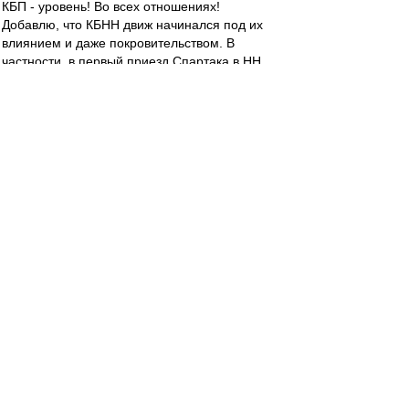
КБП - уровень! Во всех отношениях!
Добавлю, что КБНН движ начинался под их
влиянием и даже покровительством. В
частности, в первый приезд Спартака в НН
встречу с фаерами в аэропорту при прямом
участии КБП мутили (это верхушка айсберга,
если что - вся идея движа родилась "глядя на
питерских").
Жму лапы, парни! Вы - лучшие! Спасибо за то,
что вы есть!
Спартачек-Казачек!
-
01 июл 2024 10:42
Как же я кайфовал до 95минуты......и как
чувствовал ,что в конце забьют.....хотел продать
на 80минуте,уговорили дождаться до конца и
поднять куш!!!))))ага,поднял(((
Kid Amnesiac
-
01 июл 2024 10:35
Не, ну КБП и я поздравлю, конечно. На Кубках
ВВ сложно против них приходилось. К!Б!П!