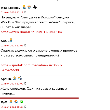
Mike Lebedev
-
01 июл 2024 12:12
По разделу "Этот день в Истории" сегодня
ЧМ-94 и "Кто придумал жест Бебето", лирика,
30 лет а как вчера!
https://dzen.ru/a/XRIgO9nETACvDPHm
SAS
-
01 июл 2024 12:07
Спартак задумался о замене оконных проемов
и рам во всех своих помещениях -:)
https://spartak.com/media/news/c8b59799 ...
64bf4c5598
SpaSib
-
01 июл 2024 12:00
Жаль словаков. Один из самых красивых
гимнов...
DyG
-
01 июл 2024 10:45