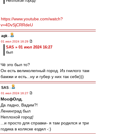
Неплохой город!
https://www.youtube.com/watch?
v=4DvSjCRRdeU
agk
-
01 июл 2024 16:29
SAS » 01 июл 2024 16:27
был
Чё это был то?
Он есть великолепный город. Из гнилого там
бамжи и есть...ну и губер у них так себе)))
SAS
-
01 июл 2024 16:27
МосфОлд
,
Да ладно, Вадим?!
Ленинград был
Неплохой город!
...и просто для справки- я там родился и три
годика в коляске ездил -:)