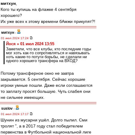
митхун
,
Кого ты купишь на флажке 4 сентября
хорошего?
Их уже всех к этому времени бАмжи прикупят?!
митхун
-
01 июл 2024 17:24
Йося » 01 июл 2024 13:55
Заметили, что все клубы, кто последние годы
мог хоть как-то сопротивляться и навязывать
хоть какие-то потуги борьбы, не сделали ни
одного хорошего трансфера на ВХОД?
Потому трансферное окно не завтра
закрывается. 5 сентября. Сейчас хорошие
игроки умные пошли. Даже если соглашаются
то заплату просят большую. Чуть слабея они
не сильнее имеющих.
suslov
-
01 июл 2024 17:17
Шунин из мусарни ушёл. Долго пылил. Сми
тролят ", а в 2017 году стал победителем
первенства в Футбольной национальной лиге