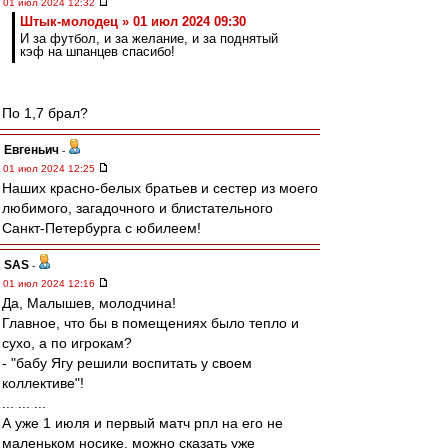
01 июл 2024 12:32
Штык-молодец » 01 июл 2024 09:30
И за футбол, и за желание, и за поднятый
кэф на шпанцев спасибо!
По 1,7 брал?
Евгеньич
-
01 июл 2024 12:25
Наших красно-белых братьев и сестер из моего
любимого, загадочного и блистательного
Санкт-Петербурга с юбилеем!
SAS
-
01 июл 2024 12:16
Да, Малышев, молодчина!
Главное, что бы в помещениях было тепло и
сухо, а по игрокам?
- "бабу Ягу решили воспитать у своем
коллективе"!
... ... ...
А уже 1 июля и первый матч рпл на его не
маленьком носике, можно сказать уже