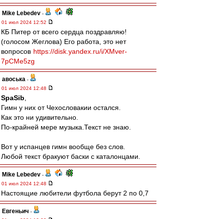
Mike Lebedev
-
01 июл 2024 12:52
КБ Питер от всего сердца поздравляю!
(голосом Жеглова) Его работа, это нет
вопросов
https://disk.yandex.ru/i/XMver-
7pCMe5zg
авоська
-
01 июл 2024 12:48
SpaSib
,
Гимн у них от Чехословакии остался.
Как это ни удивительно.
По-крайней мере музыка.Текст не знаю.
Вот у испанцев гимн вообще без слов.
Любой текст бракуют баски с каталонцами.
Mike Lebedev
-
01 июл 2024 12:48
Настоящие любители футбола берут 2 по 0,7
Евгеньич
-