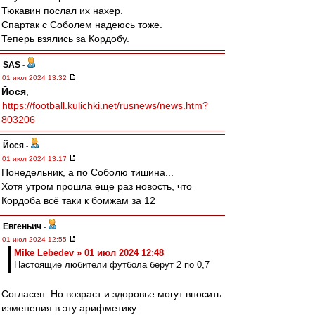
Тюкавин послал их нахер.
Спартак с Соболем надеюсь тоже.
Теперь взялись за Кордобу.
SAS
-
01 июл 2024 13:32
Йося
,
https://football.kulichki.net/rusnews/news.htm?
803206
Йося
-
01 июл 2024 13:17
Понедельник, а по Соболю тишина...
Хотя утром прошла еще раз новость, что
Кордоба всё таки к бомжам за 12
Евгеньич
-
01 июл 2024 12:55
Mike Lebedev » 01 июл 2024 12:48
Настоящие любители футбола берут 2 по 0,7
Согласен. Но возраст и здоровье могут вносить
изменения в эту арифметику.