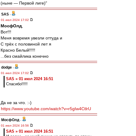
(ныне — Первой лиге)"
SAS
-
01 июл 2024 17:02
МосфОлд
,
Вот!!!
Меня вовремя увезли оттуда и
С трёх с половиной лет я
Красно Белый!!!!!
...без смайлика конечно
dodge
-
01 июл 2024 17:02
SAS » 01 июл 2024 16:51
Спасибо!!!!!
Да не за что. :-)
https://www.youtube.com/watch?v=r5gIw4CtlrU
МосфОлд
-
01 июл 2024 16:56
SAS » 01 июл 2024 16:51