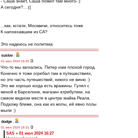
- Саша знает, Саша пожил там много-:)
А сегодня?....((
...как, кстати, Москвичи, относитесь тоже
К напоехавшим из СА?
Это надеюсь не политика
suslov
-
01 июл 2024 16:45
Что-то мы загнались. Питер нам плохой город.
Конечно я тоже огребал там в путешествиях,
но это часть путешествий, никого не виню :)
Это же хорошо когда есть вражины. Гулял с
женой в Барселоне, магазин атрибутики, на
самом видном месте в центре майка Реала.
Подхожу ближе, она как из жопы, ей явно полы
мыли :)
dodge
-
01 июл 2024 16:31
SAS » 01 июл 2024 16:27