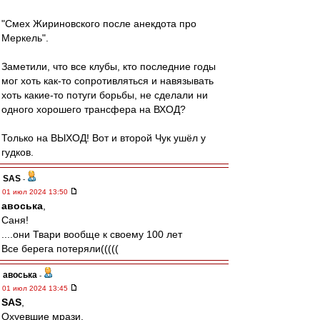
"Смех Жириновского после анекдота про
Меркель".
Заметили, что все клубы, кто последние годы
мог хоть как-то сопротивляться и навязывать
хоть какие-то потуги борьбы, не сделали ни
одного хорошего трансфера на ВХОД?
Только на ВЫХОД! Вот и второй Чук ушёл у
гудков.
SAS
-
01 июл 2024 13:50
авоська
,
Саня!
....они Твари вообще к своему 100 лет
Все берега потеряли(((((
авоська
-
01 июл 2024 13:45
SAS
,
Охуевшие мрази.