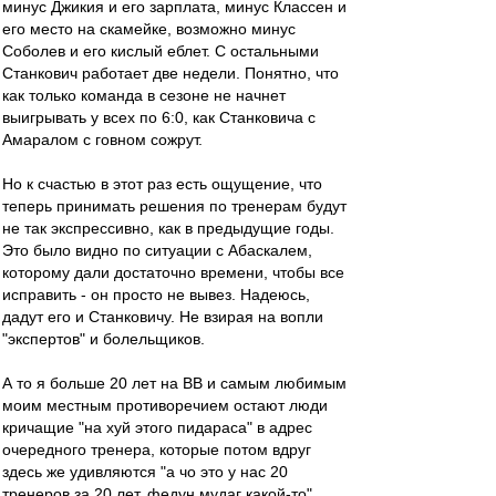
минус Джикия и его зарплата, минус Классен и
его место на скамейке, возможно минус
Соболев и его кислый еблет. С остальными
Станкович работает две недели. Понятно, что
как только команда в сезоне не начнет
выигрывать у всех по 6:0, как Станковича с
Амаралом с говном сожрут.
Но к счастью в этот раз есть ощущение, что
теперь принимать решения по тренерам будут
не так экспрессивно, как в предыдущие годы.
Это было видно по ситуации с Абаскалем,
которому дали достаточно времени, чтобы все
исправить - он просто не вывез. Надеюсь,
дадут его и Станковичу. Не взирая на вопли
"экспертов" и болельщиков.
А то я больше 20 лет на ВВ и самым любимым
моим местным противоречием остают люди
кричащие "на хуй этого пидараса" в адрес
очередного тренера, которые потом вдруг
здесь же удивляются "а чо это у нас 20
тренеров за 20 лет, федун мудаг какой-то".