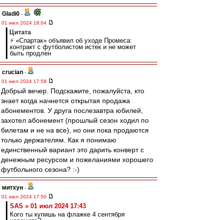
Gladi0
-
01 июл 2024 18:04
Цитата
⚡️ «Спартак» объявил об уходе Промеса:
контракт с футболистом истек и не может
быть продлен
crucian
-
01 июл 2024 17:58
Добрый вечер. Подскажите, пожалуйста, кто
знает когда начнется открытая продажа
абонементов. У друга послезавтра юбилей,
захотел абонемент (прошлый сезон ходил по
билетам и не на все), но они пока продаются
только держателям. Как я понимаю
единственный вариант это дарить конверт с
денежным ресурсом и пожеланиями хорошего
футбольного сезона? :-)
митхун
-
01 июл 2024 17:50
SAS » 01 июл 2024 17:43
Кого ты купишь на флажке 4 сентября