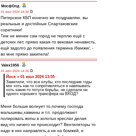
МосфОлд
-
01 июл 2024 14:34
Питерское КБП конечно же поздравляю, вы
реальные и достойные Спартаковские
соратники!
Тем не менее сам город не терплю ещё с
детских лет, прямо какая-то вековая ненависть,
ещё задолго до появления термина /бамжи/, -
во мне прямо закипела!
Valex1956
-
01 июл 2024 14:26
Йося » 01 июл 2024 13:55
Заметили, что все клубы, кто последние годы
мог хоть как-то сопротивляться и навязывать
хоть какие-то потуги борьбы, не сделали ни
одного хорошего трансфера на ВХОД?
Меня больше волнует то,почему господа
малышевы,хавкины и т.п. продолжают
полировать жопы в золотых креслах делая
вид,что ничего не происходит? Вентиляторы то
надо в них направлять,а не на бомжей, и