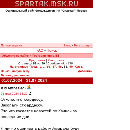
Официальный сайт болельщиков ФК "Спартак" Москва
Полная версия
Вход
•
Регистрация
FAQ
•
Поиск
Общение на сайте
Гостевая книга ВВ
»
Пред. тема
|
След. тема
Страница
89
из
90
[ Сообщений: 4456 ]
На страницу
Пред.
1
...
86
,
87
,
88
,
89
,
90
След.
Начать новую тему
Добавить
Версия для печати
01.07.2024 - 31.07.2024
Kid Amnesiac
-
01 июл 2024 18:22
Откопали стюардессу.
Закопали стюардессу.
Это что касается новостей по Квинси за
последние дни.
Я лично оценивать работу Амарала буду