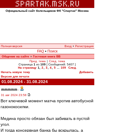
Официальный сайт болельщиков ФК "Спартак" Москва
Полная версия
Вход
•
Регистрация
FAQ
•
Поиск
Общение на сайте
Гостевая книга ВВ
»
Пред. тема
|
След. тема
Страница
1
из
109
[ Сообщений: 5407 ]
На страницу
1
,
2
,
3
,
4
,
5
...
109
След.
Начать новую тему
Добавить
Версия для печати
01.08.2024 - 31.08.2024
mmmmm
-
31 авг 2024 23:58
Вот ключевой момент матча против автобусной
газонокосилки.
Медина просто обязан был забивать в пустой
угол.
И тогда консервная банка бы вскрылась, а