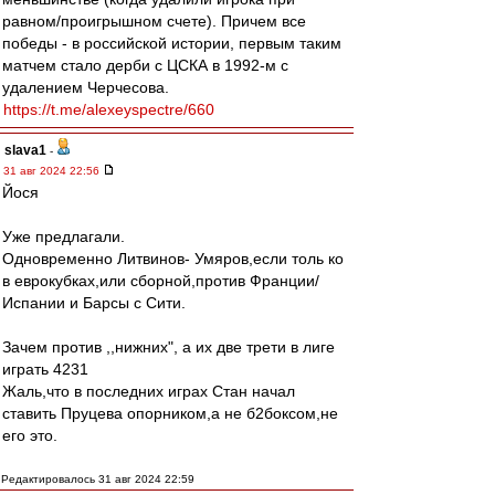
равном/проигрышном счете). Причем все
победы - в российской истории, первым таким
матчем стало дерби с ЦСКА в 1992-м с
удалением Черчесова.
https://t.me/alexeyspectre/660
slava1
-
31 авг 2024 22:56
Йося
Уже предлагали.
Одновременно Литвинов- Умяров,если толь ко
в еврокубках,или сборной,против Франции/
Испании и Барсы с Сити.
Зачем против ,,нижних", а их две трети в лиге
играть 4231
Жаль,что в последних играх Стан начал
ставить Пруцева опорником,а не б2боксом,не
его это.
Редактировалось 31 авг 2024 22:59