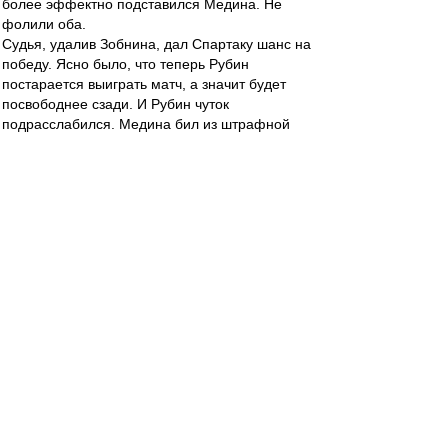
более эффектно подставился Медина. Не
фолили оба.
Судья, удалив Зобнина, дал Спартаку шанс на
победу. Ясно было, что теперь Рубин
постарается выиграть матч, а значит будет
посвободнее сзади. И Рубин чуток
подрасслабился. Медина бил из штрафной
перед пеналем - до этого Рубин так выйти на
позицию не давал.
3. Деяну Станковичу. За то, что не зассал и не
окопался, а продолжил играть по своему. Там и
нашел пенальти. И после пенальти тоже не
стал автобусничать. Похоже, в этой команде
ссать запрещено вообще. При любых игровых
ситуациях.
Ну и всей команде, в связи с этим, тоже
спасибо. Кто-то больше срал, кто-то меньше,
но никто от работы не увиливал.
Поразил Бонгонда, вот это человек ебашит. Его
должно прорвать скоро, не может столько
работы уходить в пустоту, так не бывает.
Барко тяжеловато в автобусах. Но