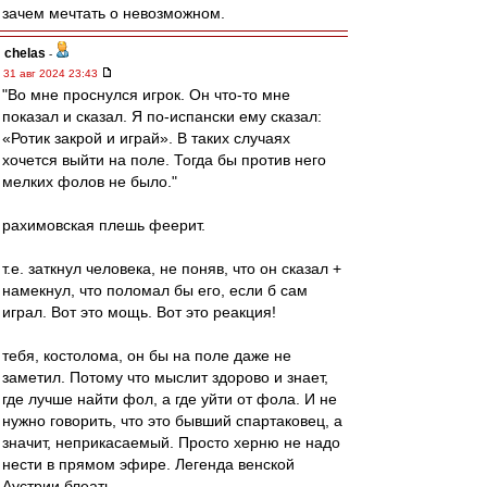
зачем мечтать о невозможном.
chelas
-
31 авг 2024 23:43
"Во мне проснулся игрок. Он что‑то мне
показал и сказал. Я по‑испански ему сказал:
«Ротик закрой и играй». В таких случаях
хочется выйти на поле. Тогда бы против него
мелких фолов не было."
рахимовская плешь феерит.
т.е. заткнул человека, не поняв, что он сказал +
намекнул, что поломал бы его, если б сам
играл. Вот это мощь. Вот это реакция!
тебя, костолома, он бы на поле даже не
заметил. Потому что мыслит здорово и знает,
где лучше найти фол, а где уйти от фола. И не
нужно говорить, что это бывший спартаковец, а
значит, неприкасаемый. Просто херню не надо
нести в прямом эфире. Легенда венской
Аустрии блеать.