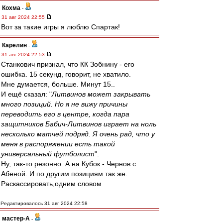
Кохма
-
31 авг 2024 22:55
Вот за такие игры я люблю Спартак!
Карелин
-
31 авг 2024 22:53
Станкович признал, что КК Зобнину - его
ошибка. 15 секунд, говорит, не хватило.
Мне думается, больше. Минут 15..
И ещё сказал: "
Литвинов может закрывать
много позиций. Но я не вижу причины
переводить его в центре, когда пара
защитников Бабич-Литвинов играет на ноль
несколько матчей подряд. Я очень рад, что у
меня в распоряжении есть такой
универсальный футболист
".
Ну, так-то резонно. А на Кубок - Чернов с
Абеной. И по другим позициям так же.
Раскассировать,одним словом
Редактировалось 31 авг 2024 22:58
мастер-А
-