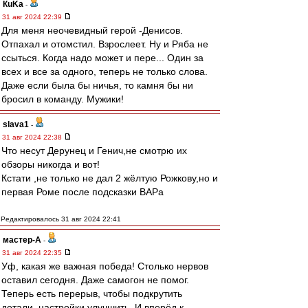
КuKa
-
31 авг 2024 22:39
Для меня неочевидный герой -Денисов.
Отпахал и отомстил. Взрослеет. Ну и Ряба не
ссыться. Когда надо может и пере... Один за
всех и все за одного, теперь не только слова.
Даже если была бы ничья, то камня бы ни
бросил в команду. Мужики!
slava1
-
31 авг 2024 22:38
Что несут Дерунец и Генич,не смотрю их
обзоры никогда и вот!
Кстати ,не только не дал 2 жёлтую Рожкову,но и
первая Роме после подсказки ВАРа
Редактировалось 31 авг 2024 22:41
мастер-А
-
31 авг 2024 22:35
Уф, какая же важная победа! Столько нервов
оставил сегодня. Даже самогон не помог.
Теперь есть перерыв, чтобы подкрутить
детали, настройки улучшить. И вперёд к