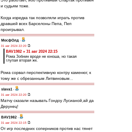
Это работает, ибо противный Спартак противен
и судьям тоже.
Когда изредка так позволяли играть против
дравшей всех Барселоны Пепа, Пеп
проигрывал.
МосфОлд
-
31 авг 2024 22:20
BAV1982 » 31 авг 2024 22:15
Рома Зобнин вроде не юноша, но такая
глупая вторая жк.
Рома сорвал перспективную контру каменюг, к
тому же с обрезанным Литвиновым...
slava1
-
31 авг 2024 22:20
Матчу сказали называть Гондоу Лусианой,ай да
Дерунец!
BAV1982
-
31 авг 2024 22:15
От игр последних соперников против нас тянет