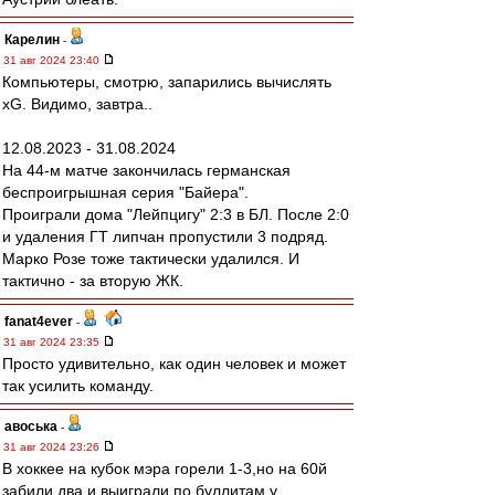
Карелин
-
31 авг 2024 23:40
Компьютеры, смотрю, запарились вычислять
xG. Видимо, завтра..
12.08.2023 - 31.08.2024
На 44-м матче закончилась германская
беспроигрышная серия "Байера".
Проиграли дома "Лейпцигу" 2:3 в БЛ. После 2:0
и удаления ГТ липчан пропустили 3 подряд.
Марко Розе тоже тактически удалился. И
тактично - за вторую ЖК.
fanat4ever
-
31 авг 2024 23:35
Просто удивительно, как один человек и может
так усилить команду.
авоська
-
31 авг 2024 23:26
В хоккее на кубок мэра горели 1-3,но на 60й
забили два и выиграли по буллитам у