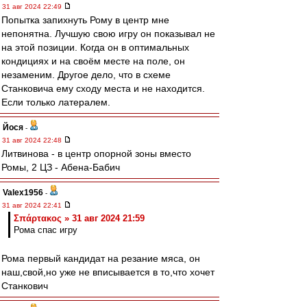
31 авг 2024 22:49
Попытка запихнуть Рому в центр мне
непонятна. Лучшую свою игру он показывал не
на этой позиции. Когда он в оптимальных
кондициях и на своём месте на поле, он
незаменим. Другое дело, что в схеме
Станковича ему сходу места и не находится.
Если только латералем.
Йося
-
31 авг 2024 22:48
Литвинова - в центр опорной зоны вместо
Ромы, 2 ЦЗ - Абена-Бабич
Valex1956
-
31 авг 2024 22:41
Σπάρτακος » 31 авг 2024 21:59
Рома спас игру
Рома первый кандидат на резание мяса, он
наш,свой,но уже не вписывается в то,что хочет
Станкович