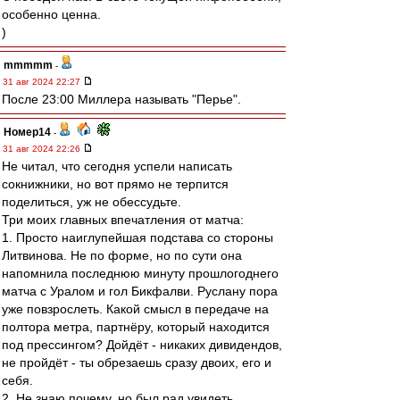
особенно ценна.
)
mmmmm
-
31 авг 2024 22:27
После 23:00 Миллера называть "Перье".
Номер14
-
31 авг 2024 22:26
Не читал, что сегодня успели написать
сокнижники, но вот прямо не терпится
поделиться, уж не обессудьте.
Три моих главных впечатления от матча:
1. Просто наиглупейшая подстава со стороны
Литвинова. Не по форме, но по сути она
напомнила последнюю минуту прошлогоднего
матча с Уралом и гол Бикфалви. Руслану пора
уже повзрослеть. Какой смысл в передаче на
полтора метра, партнёру, который находится
под прессингом? Дойдёт - никаких дивидендов,
не пройдёт - ты обрезаешь сразу двоих, его и
себя.
2. Не знаю почему, но был рад увидеть