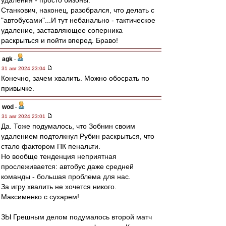
удаления - просто бизоны.
Станкович, наконец, разобрался, что делать с
"автобусами"...И тут небанально - тактическое
удаление, заставляющее соперника
раскрыться и пойти вперед. Браво!
agk
-
31 авг 2024 23:04
Конечно, зачем хвалить. Можно обосрать по
привычке.
wod
-
31 авг 2024 23:01
Да. Тоже подумалось, что Зобнин своим
удалением подтолкнул Рубин раскрыться, что
стало фактором ПК пенальти.
Но вообще тенденция неприятная
прослеживается: автобус даже средней
команды - большая проблема для нас.
За игру хвалить не хочется никого.
Максименко с сухарем!
ЗЫ Грешным делом подумалось второй матч