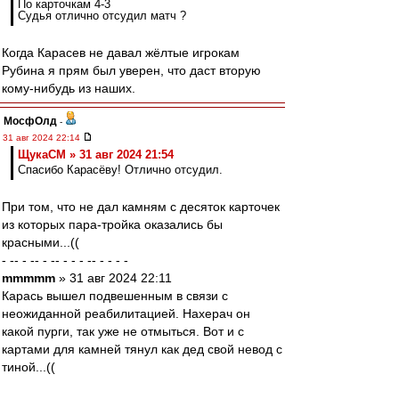
По карточкам 4-3
Судья отлично отсудил матч ?
Когда Карасев не давал жёлтые игрокам
Рубина я прям был уверен, что даст вторую
кому-нибудь из наших.
МосфОлд
-
31 авг 2024 22:14
ЩукаСМ » 31 авг 2024 21:54
Спасибо Карасёву! Отлично отсудил.
При том, что не дал камням с десяток карточек
из которых пара-тройка оказались бы
красными...((
- -- - -- - -- - - - -- - - - -
mmmmm
» 31 авг 2024 22:11
Карась вышел подвешенным в связи с
неожиданной реабилитацией. Нахерач он
какой пурги, так уже не отмыться. Вот и с
картами для камней тянул как дед свой невод с
тиной...((