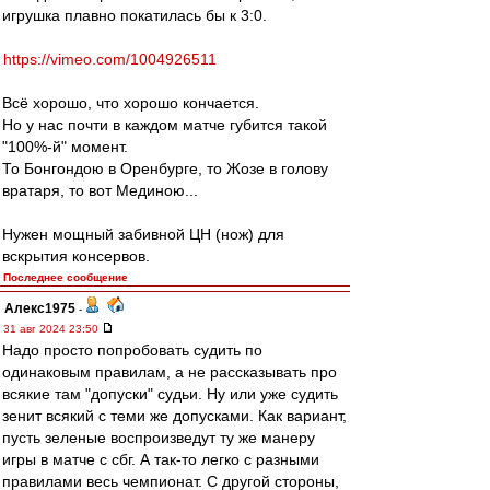
игрушка плавно покатилась бы к 3:0.
https://vimeo.com/1004926511
Всё хорошо, что хорошо кончается.
Но у нас почти в каждом матче губится такой
"100%-й" момент.
То Бонгондою в Оренбурге, то Жозе в голову
вратаря, то вот Мединою...
Нужен мощный забивной ЦН (нож) для
вскрытия консервов.
Последнее сообщение
Алекс1975
-
31 авг 2024 23:50
Надо просто попробовать судить по
одинаковым правилам, а не рассказывать про
всякие там "допуски" судьи. Ну или уже судить
зенит всякий с теми же допусками. Как вариант,
пусть зеленые воспроизведут ту же манеру
игры в матче с сбг. А так-то легко с разными
правилами весь чемпионат. С другой стороны,