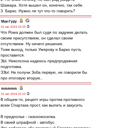
Шамара. Хотя вышел он, конечно, так себе.
3. Барко. Нужно ли тут что-то говорить?
Мак-Гуру
-
31 авг 2024 22:25
Что Рома должен был судя по задумке делать
своим присутствием, он сделал своим
отсутствием. Ну ничего решение.
Тоже выход, только Умярову и Барко пусть
проставится.
ЗЫ. Николсона надеюсь предпродажная
подготовка.
ЗЗЫ. Не получи Зоба первую, не говорили бы
про итоговую вторую..
mmmmm
-
31 авг 2024 22:23
В общем-то, рецепт игры против противного
всем Спартака прост, как выпить и закусить.
В предполье - газонокосилка.
В своей штрафной - автобус.