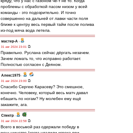
кряду, что у нас с газоном чё-т не то. Когда
проблемы с обработкой пасом низом у всей
команды - это подозрительно. И точно
совершенно на дальней от лавки части поля
ближе к центру весь первый тайм после полива
из-под мяча вода летела.
мастер-А
-
31 авг 2024 23:01
Правильно. Руслана сейчас дёргать незачем.
Зачем ломать то, что исправно работает.
Полностью согласен с Деяном.
Алекс1975
-
31 авг 2024 23:00
Спасибо Сергею Карасеву? Это смешное,
конечно. Человеку, который весь матч давал
ебашить по ногам? Ну молебен ему ещё
закажите, ага.
Спектр
-
31 авг 2024 22:58
Всего в восьмой раз одержали победу в
меньшинстве (когда удалили игрока при