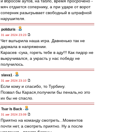
и вбросом аутов, на табло, время просрочено -
мяч отдается сопернику, а при ударе от ворот
соперник разыгрывает свободный в штрафной
нарушителя.
poliduris
-
31 авг 2024 23:23
Чет вштырила наша игра. Давненько так не
даржала в напряжении.
Карасев -сука, гореть тебе в аду!!! Как пидор не
выкручивался, а украсть у нас победу не
получилось.
slava1
-
31 авг 2024 23:10
Если кому и спасибо, то Турбину.
Позвал бы Карася,получили бы пеналь,но это
их бы не спасло.
Tsar Is Back
-
31 авг 2024 23:09
Приятно на команду смотреть...Моментов
почти нет, а смотреть приятно. Ну а после