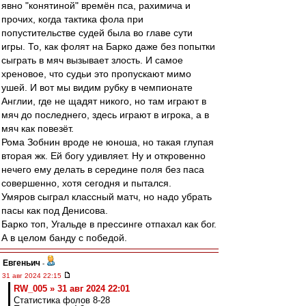
явно "конятиной" времён пса, рахимича и
прочих, когда тактика фола при
попустительстве судей была во главе сути
игры. То, как фолят на Барко даже без попытки
сыграть в мяч вызывает злость. И самое
хреновое, что судьи это пропускают мимо
ушей. И вот мы видим рубку в чемпионате
Англии, где не щадят никого, но там играют в
мяч до последнего, здесь играют в игрока, а в
мяч как повезёт.
Рома Зобнин вроде не юноша, но такая глупая
вторая жк. Ей богу удивляет. Ну и откровенно
нечего ему делать в середине поля без паса
совершенно, хотя сегодня и пытался.
Умяров сыграл классный матч, но надо убрать
пасы как под Денисова.
Барко топ, Угальде в прессинге отпахал как бог.
А в целом банду с победой.
Евгеньич
-
31 авг 2024 22:15
RW_005 » 31 авг 2024 22:01
Статистика фолов 8-28