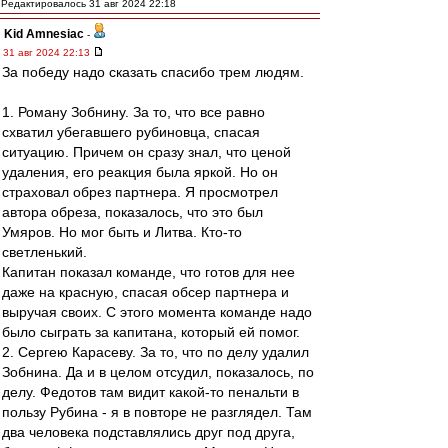
Редактировалось 31 авг 2024 22:18
Kid Amnesiac
-
31 авг 2024 22:13
За победу надо сказать спасибо трем людям.
1. Роману Зобнину. За то, что все равно
схватил убегавшего рубиновца, спасая
ситуацию. Причем он сразу знал, что ценой
удаления, его реакция была яркой. Но он
страховал обрез партнера. Я просмотрел
автора обреза, показалось, что это был
Умяров. Но мог быть и Литва. Кто-то
светленький.
Капитан показал команде, что готов для нее
даже на красную, спасая обсер партнера и
выручая своих. С этого момента команде надо
было сыграть за капитана, который ей помог.
2. Сергею Карасеву. За то, что по делу удалил
Зобнина. Да и в целом отсудил, показалось, по
делу. Федотов там видит какой-то пенальти в
пользу Рубина - я в повторе не разглядел. Там
два человека подставлялись друг под друга,