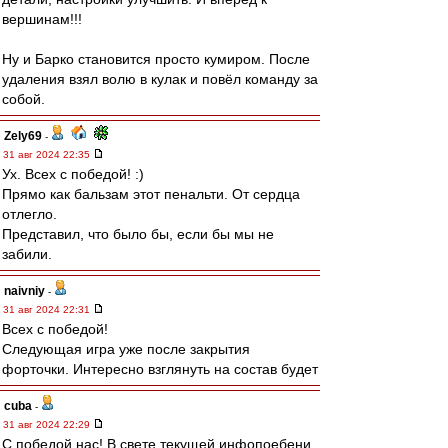
вершинам!!!
Ну и Барко становится просто кумиром. После
удаления взял волю в кулак и повёл команду за
собой.
Zely69
-
31 авг 2024 22:35
Ух. Всех с победой! :)
Прямо как бальзам этот пенальти. От сердца
отлегло.
Представил, что было бы, если бы мы не
забили.
naivniy
-
31 авг 2024 22:31
Всех с победой!
Следующая игра уже после закрытия
форточки. Интересно взглянуть на состав будет
cuba
-
31 авг 2024 22:29
С победой нас! В свете текущей инфопоебени,