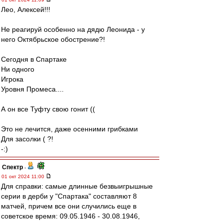
Лео, Алексей!!!
Не реагируй особенно на дядю Леонида - у
него Октябрьское обострение?!
Сегодня в Спартаке
Ни одного
Игрока
Уровня Промеса....
А он все Туфту свою гонит ((
Это не лечится, даже осенними грибками
Для засолки ( ?!
-:)
Спектр
-
01 окт 2024 11:00
Для справки: самые длинные безвыигрышные
серии в дерби у "Спартака" составляют 8
матчей, причем все они случились еще в
советское время: 09.05.1946 - 30.08.1946,