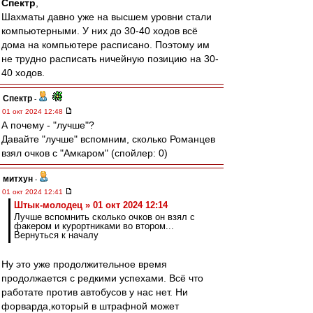
Спектр
,
Шахматы давно уже на высшем уровни стали
компьютерными. У них до 30-40 ходов всё
дома на компьютере расписано. Поэтому им
не трудно расписать ничейную позицию на 30-
40 ходов.
Спектр
-
01 окт 2024 12:48
А почему - "лучше"?
Давайте "лучше" вспомним, сколько Романцев
взял очков с "Амкаром" (спойлер: 0)
митхун
-
01 окт 2024 12:41
Штык-молодец » 01 окт 2024 12:14
Лучше вспомнить сколько очков он взял с
факером и курортниками во втором...
Вернуться к началу
Ну это уже продолжительное время
продолжается с редкими успехами. Всё что
работате против автобусов у нас нет. Ни
форварда,который в штрафной может