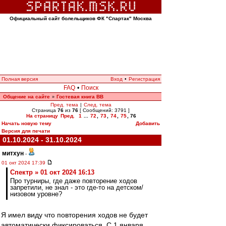
Официальный сайт болельщиков ФК "Спартак" Москва
Полная версия
Вход
•
Регистрация
FAQ
•
Поиск
Общение на сайте
Гостевая книга ВВ
»
Пред. тема
|
След. тема
Страница
76
из
76
[ Сообщений: 3791 ]
На страницу
Пред.
1
...
72
,
73
,
74
,
75
,
76
Начать новую тему
Добавить
Версия для печати
01.10.2024 - 31.10.2024
митхун
-
01 окт 2024 17:39
Спектр » 01 окт 2024 16:13
Про турниры, где даже повторение ходов
запретили, не знал - это где-то на детском/
низовом уровне?
Я имел виду что повторения ходов не будет
автоматически фиксироваться. С 1 января