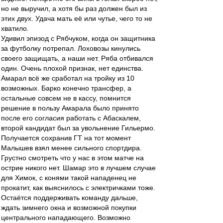
но не выручил, а хотя бы раз должен был из
этих двух. Удача мать её или чутье, чего то не
хватило.
Удивил эпизод с Рябчуком, когда он защитника
за футболку потрепал. Лоховозы кинулись
своего защищать, а наши нет. Ряба отбивался
один. Очень плохой признак, нет единства.
Амарал всё же сработал на тройку из 10
возможных. Барко конечно трансфер, а
остальные совсем не в кассу, помнится
решение в пользу Амарала было принято
после его согласия работать с Абаскалем,
второй кандидат был за увольнение Гильермо.
Получается сохранив ГТ на тот момент
Малышев взял менее сильного спортдира.
Грустно смотреть что у нас в этом матче на
острие никого нет. Шамар это в лучшем случае
для Химок, с конями такой нападенец не
прокатит, как выяснилось с электричками тоже.
Остаётся поддерживать команду дальше,
ждать зимнего окна и возможной покупки
центрального нападающего. Возможно