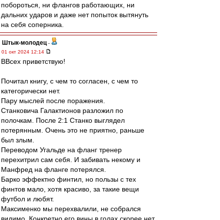
побороться, ни флангов работающих, ни
дальних ударов и даже нет попыток вытянуть
на себя соперника.
Штык-молодец
-
01 окт 2024 12:14
ВВсех приветствую!
Почитал книгу, с чем то согласен, с чем то
категорически нет.
Пару мыслей после поражения.
Станковича Галактионов разложил по
полочкам. После 2:1 Станко выглядел
потерянным. Очень это не приятно, раньше
был злым.
Переводом Угальде на фланг тренер
перехитрил сам себя. И забивать некому и
Манфред на фланге потерялся.
Барко эффектно финтил, но пользы с тех
финтов мало, хотя красиво, за такие вещи
футбол и любят.
Максименко мы перехвалили, не собрался
видимо. Конкретно его вины в голах скорее нет,