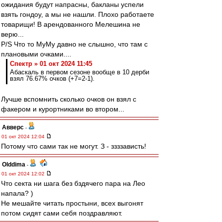
ожидания будут напрасны, бакланы успели
взять гондоу, а мы не нашли. Плохо работаете
товарищи! В арендованного Мелешина не
верю...
P/S Что то МуМу давно не слышно, что там с
плановыми очками....
Спектр » 01 окт 2024 11:45
Абаскаль в первом сезоне вообще в 10 дерби
взял 76.67% очков (+7=2-1).
Лучше вспомнить сколько очков он взял с
факером и курортниками во втором...
Авверс
-
01 окт 2024 12:04
Потому что сами так не могут. З - ззззависть!
Olddima
-
01 окт 2024 12:02
Что секта ни шага без бздячего пара на Лео
напала? )
Не мешайте читать простыни, всех выгонят
потом сидят сами себя поздравляют.