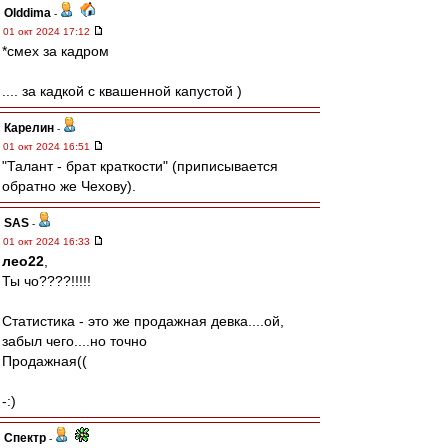
Olddima
-
01 окт 2024 17:12
*смех за кадром
.... за кадкой с квашенной капустой )
Карелин
-
01 окт 2024 16:51
"Талант - брат краткости" (приписывается
обратно же Чехову).
SAS
-
01 окт 2024 16:33
лео22
,
Ты чо????!!!!!
Статистика - это же продажная девка....ой,
забыл чего....но точно
Продажная((
-:)
Спектр
-