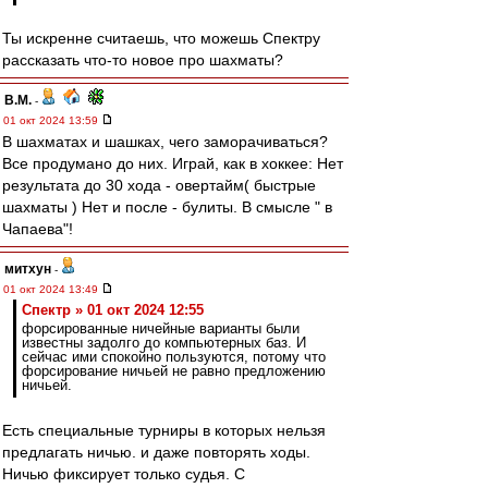
Ты искренне считаешь, что можешь Спектру
рассказать что-то новое про шахматы?
В.М.
-
01 окт 2024 13:59
В шахматах и шашках, чего заморачиваться?
Все продумано до них. Играй, как в хоккее: Нет
результата до 30 хода - овертайм( быстрые
шахматы ) Нет и после - булиты. В смысле " в
Чапаева"!
митхун
-
01 окт 2024 13:49
Спектр » 01 окт 2024 12:55
форсированные ничейные варианты были
известны задолго до компьютерных баз. И
сейчас ими спокойно пользуются, потому что
форсирование ничьей не равно предложению
ничьей.
Есть специальные турниры в которых нельзя
предлагать ничью. и даже повторять ходы.
Ничью фиксирует только судья. С