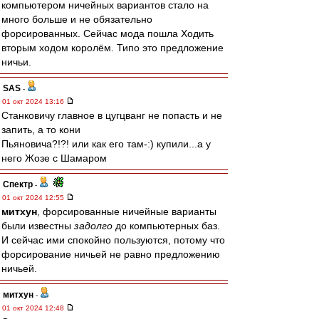
компьютером ничейных вариантов стало на
много больше и не обязательно
форсированных. Сейчас мода пошла Ходить
вторым ходом королём. Типо это предложение
ничьи.
SAS
-
01 окт 2024 13:16
Станковичу главное в цугцванг не попасть и не
запить, а то кони
Пьяновича?!?! или как его там-:) купили...а у
него Жозе с Шамаром
Спектр
-
01 окт 2024 12:55
митхун
, форсированные ничейные варианты
были известны
задолго
до компьютерных баз.
И сейчас ими спокойно пользуются, потому что
форсирование ничьей не равно предложению
ничьей.
митхун
-
01 окт 2024 12:48