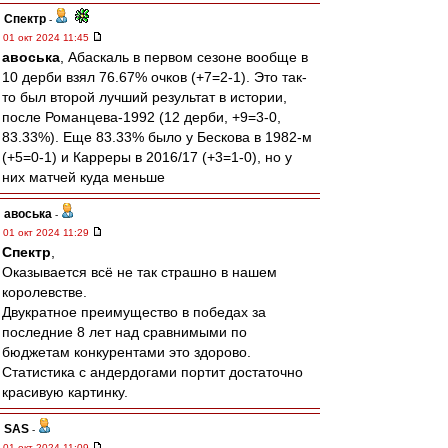
Спектр
-
01 окт 2024 11:45
авоська
, Абаскаль в первом сезоне вообще в
10 дерби взял 76.67% очков (+7=2-1). Это так-
то был второй лучший результат в истории,
после Романцева-1992 (12 дерби, +9=3-0,
83.33%). Еще 83.33% было у Бескова в 1982-м
(+5=0-1) и Карреры в 2016/17 (+3=1-0), но у
них матчей куда меньше
авоська
-
01 окт 2024 11:29
Спектр
,
Оказывается всё не так страшно в нашем
королевстве.
Двукратное преимущество в победах за
последние 8 лет над сравнимыми по
бюджетам конкурентами это здорово.
Статистика с андердогами портит достаточно
красивую картинку.
SAS
-
01 окт 2024 11:09