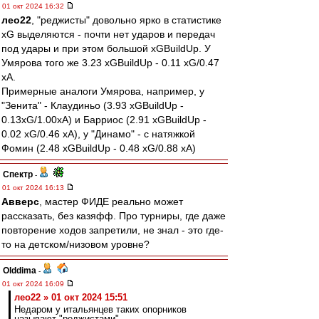
01 окт 2024 16:32
лео22
, "реджисты" довольно ярко в статистике
xG выделяются - почти нет ударов и передач
под удары и при этом большой xGBuildUp. У
Умярова того же 3.23 xGBuildUp - 0.11 xG/0.47
xA.
Примерные аналоги Умярова, например, у
"Зенита" - Клаудиньо (3.93 xGBuildUp -
0.13xG/1.00xA) и Барриос (2.91 xGBuildUp -
0.02 xG/0.46 xA), у "Динамо" - с натяжкой
Фомин (2.48 xGBuildUp - 0.48 xG/0.88 xA)
Спектр
-
01 окт 2024 16:13
Авверс
, мастер ФИДЕ реально может
рассказать, без казяфф. Про турниры, где даже
повторение ходов запретили, не знал - это где-
то на детском/низовом уровне?
Olddima
-
01 окт 2024 16:09
лео22 » 01 окт 2024 15:51
Недаром у итальянцев таких опорников
называют "реджистами".