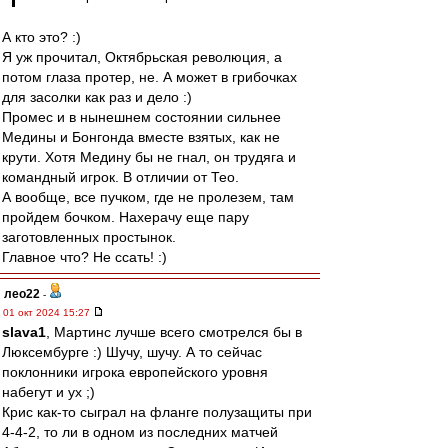
А кто это? :)
Я уж прочитал, Октябрьская революция, а
потом глаза протер, не. А может в грибочках
для засолки как раз и дело :)
Промес и в нынешнем состоянии сильнее
Медины и Бонгонда вместе взятых, как не
крути. Хотя Медину бы не гнал, он трудяга и
командный игрок. В отличии от Тео.
А вообще, все пучком, где не пролезем, там
пройдем бочком. Нахерачу еще пару
заготовленных простынок.
Главное что? Не ссать! :)
лео22
-
01 окт 2024 15:27
slava1
, Мартинс лучше всего смотрелся бы в
Люксембурге :) Шучу, шучу. А то сейчас
поклонники игрока европейского уровня
набегут и ух ;)
Крис как-то сыграл на фланге полузащиты при
4-4-2, то ли в одном из последних матчей