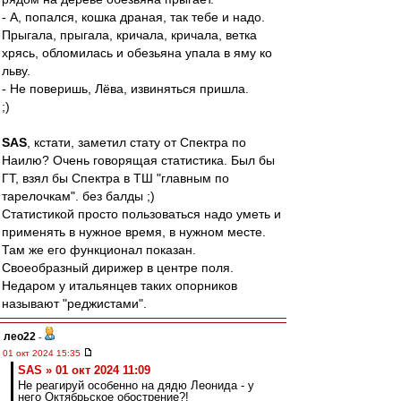
- А, попался, кошка драная, так тебе и надо.
Прыгала, прыгала, кричала, кричала, ветка
хрясь, обломилась и обезьяна упала в яму ко
льву.
- Не поверишь, Лёва, извиняться пришла.
;)
SAS
, кстати, заметил стату от Спектра по
Наилю? Очень говорящая статистика. Был бы
ГТ, взял бы Спектра в ТШ "главным по
тарелочкам". без балды ;)
Статистикой просто пользоваться надо уметь и
применять в нужное время, в нужном месте.
Там же его функционал показан.
Своеобразный дирижер в центре поля.
Недаром у итальянцев таких опорников
называют "реджистами".
лео22
-
01 окт 2024 15:35
SAS » 01 окт 2024 11:09
Не реагируй особенно на дядю Леонида - у
него Октябрьское обострение?!