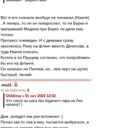
Вот я его сначала вообще не понимал (Наиля)
. А теперь, то ли он повзрослел, то ли Барко и
заигравший Медина при Барко ли дали ему
толчок.
Прогресс очевиден. И с девками сразу
захотелось Рому на фланг вместо Денисова, а
туда Наиля спасать.
Кстати и по Пруцеву согласен, что попробовать
бы его на фланге.
Он конечно не Пиняев, но , чем черт не шутит,
быстрый, легкий.
лео22
-
01 окт 2024 15:51
Olddima » 01 окт 2024 12:02
Что секта ни шага без бздячего пара на Лео
напала? )
Дим, анекдот как раз вспомнил :)
Попал как-то лев в яму, пытается выбраться, а
рядом на дереве обезьяна прыгает.