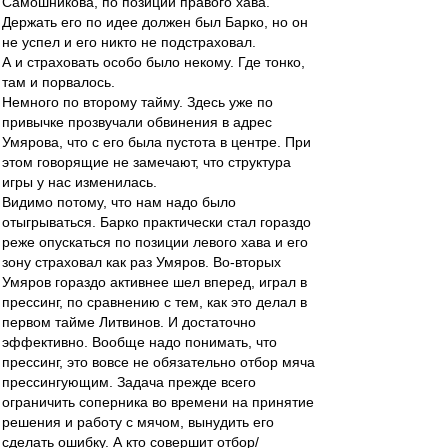
Самошникова, по позиции правого хава.
Держать его по идее должен был Барко, но он
не успел и его никто не подстраховал.
А и страховать особо было некому. Где тонко,
там и порвалось.
Немного по второму тайму. Здесь уже по
привычке прозвучали обвинения в адрес
Умярова, что с его была пустота в центре. При
этом говорящие не замечают, что структура
игры у нас изменилась.
Видимо потому, что нам надо было
отыгрываться. Барко практически стал гораздо
реже опускаться по позиции левого хава и его
зону страховал как раз Умяров. Во-вторых
Умяров гораздо активнее шел вперед, играл в
прессинг, по сравнению с тем, как это делал в
первом тайме Литвинов. И достаточно
эффективно. Вообще надо понимать, что
прессинг, это вовсе не обязательно отбор мяча
прессингующим. Задача прежде всего
ограничить соперника во времени на принятие
решения и работу с мячом, вынудить его
сделать ошибку. А кто совершит отбор/