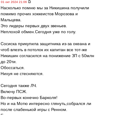
01 окт 2024 21:06
Насколько помню мы за Никишина получили
помимо прочих хоккеистов Морозова и
Мальцева.
Это лидеры первых двух звеньев.
Неплохой обмен.Сегодня уже по голу.
Сосиска прикупила защитника из-за океана и
чтоб влезть в потолок их капитан все тот-же
Никишин согласился на понижение ЗП с 50млн
до 20ти.
Обоссаться.
Нихуя не стесняются.
Сегодня также ЛЧ.
Включу ПСЖ.
Во-первых конечно Барколя!
Но и на Мотю интересно глянуть,собрался ли
после слабенькой игры с Ренном.
Если конечно выпустят.
Так-то критика пошла там приличная.
Карелин
-