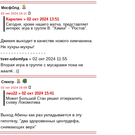
МосфОлд
-
02 окт 2024 16:11
Карелин » 02 окт 2024 13:51
Сегодня, кроме нашего матча, представляет
интерес игра в группе В: "Химки" - "Ростов".
Джикия выходит в качестве нового химчанина.
Не хухры-мухры!
- - - - - - - - - - - - - - - - -
tver-udomlya
» 02 окт 2024 11:55
Вторая игра в группе с мусарами пока не
ааалё...((
Спектр
-
02 окт 2024 16:08
лео22 » 02 окт 2024 15:41
Может Большой Стан решил отзеркалить
схему Локомотива
Выход Абены как раз укладывается в эту
гипотезу, "два здоровенных центрдефа,
снимающих верх"