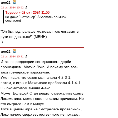
лео22
-
02 окт 2024 15:52
Трувор » 02 окт 2024 11:50
но даже "нетренер" Абаскаль со мной
согласен)
"Он бы, гад, раньше мозговал, как легавым в
руки не даваться!" (МВИН)
:)
лео22
-
02 окт 2024 15:41
Итак, в преддверии сегодняшнего дерби
прошедшем. Матч с Локо. И почему это все-
таки тренерское поражение.
Уже писал, что сезон мы начали 4-2-3-1,
потом, с игры в Махачкале пробовали 4-1-4-1.
С Локомотивом вышли 4-4-2.
Может Большой Стан решил отзеркалить схему
Локомотива, может еще по каким причинам. Но
это сыграло нам в минус.
Хотя в целом игра не смотрелась провальной,
Локо ничего сверхъестественного не показал,