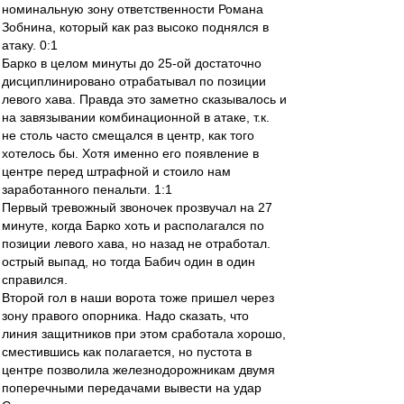
номинальную зону ответственности Романа
Зобнина, который как раз высоко поднялся в
атаку. 0:1
Барко в целом минуты до 25-ой достаточно
дисциплинировано отрабатывал по позиции
левого хава. Правда это заметно сказывалось и
на завязывании комбинационной в атаке, т.к.
не столь часто смещался в центр, как того
хотелось бы. Хотя именно его появление в
центре перед штрафной и стоило нам
заработанного пенальти. 1:1
Первый тревожный звоночек прозвучал на 27
минуте, когда Барко хоть и располагался по
позиции левого хава, но назад не отработал.
острый выпад, но тогда Бабич один в один
справился.
Второй гол в наши ворота тоже пришел через
зону правого опорника. Надо сказать, что
линия защитников при этом сработала хорошо,
сместившись как полагается, но пустота в
центре позволила железнодорожникам двумя
поперечными передачами вывести на удар