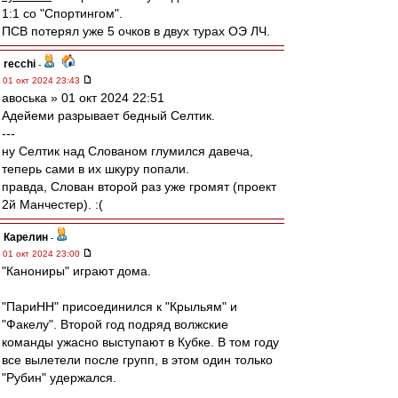
1:1 со "Спортингом".
ПСВ потерял уже 5 очков в двух турах ОЭ ЛЧ.
recchi
-
01 окт 2024 23:43
авоська » 01 окт 2024 22:51
Адейеми разрывает бедный Селтик.
---
ну Селтик над Слованом глумился давеча,
теперь сами в их шкуру попали.
правда, Слован второй раз уже громят (проект
2й Манчестер). :(
Карелин
-
01 окт 2024 23:00
"Канониры" играют дома.
"ПариНН" присоединился к "Крыльям" и
"Факелу". Второй год подряд волжские
команды ужасно выступают в Кубке. В том году
все вылетели после групп, в этом один только
"Рубин" удержался.