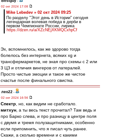
Bestguy
-
02 окт 2024 17:08
Mike Lebedev » 02 окт 2024 09:25
По разделу "Этот день в Истории" сегодня
легендарная волевая победа в дерби в
первом Чемпионате России, лирика
https://dzen.ru/a/XZcNEjXKMQCxhpCf
Эх, вспомнилось, как же здорово тогда
болелось без интернета, всяких xg и
трансфермаркетов, не зная про схемы с 2 или
3 ЦЗ и отличия вингеров от латералей.
Просто чистые эмоции и такое же чистое
счастье после финального свистка.
лео22
-
02 окт 2024 16:56
Спектр
, но, как видим не сработало.
митхун
, а ты весь текст прочитал? Там ведь и
про Барко слева, и про разницу в центре поля
с двумя и тремя полузащитниками, особенно
если припомнить, что я писал чуть ранее.
Скажи, а сколько времени и с какими