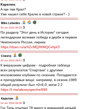
Карелин
,
А как там Крал?
Уже нашел себе Кралю в новой стране? -:)
Mike Lebedev
-
02 окт 2024 09:25
По разделу "Этот день в Истории" сегодня
легендарная волевая победа в дерби в первом
Чемпионате России, лирика
https://dzen.ru/a/XZcNEjXKMQCxhpCf
Спектр
-
02 окт 2024 08:57
К вчерашним цифрам - подробная таблица
всех результатов "Спартака" с другими
московскими клубами по сезонам. Попадаются
и причудливые вещи: например, в сезоне-1989
общий результат был +0=6-0, мячи 2:2
https://t.me/alexeyspectre/690
Карелин
-
02 окт 2024 00:06
Гус Тиль
отыграл 78 минут в домашней ничьей