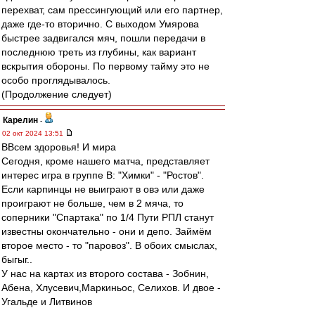
перехват, сам прессингующий или его партнер,
даже где-то вторично. С выходом Умярова
быстрее задвигался мяч, пошли передачи в
последнюю треть из глубины, как вариант
вскрытия обороны. По первому тайму это не
особо проглядывалось.
(Продолжение следует)
Карелин
-
02 окт 2024 13:51
ВВсем здоровья! И мира
Сегодня, кроме нашего матча, представляет
интерес игра в группе В: "Химки" - "Ростов".
Если карпинцы не выиграют в овэ или даже
проиграют не больше, чем в 2 мяча, то
соперники "Спартака" по 1/4 Пути РПЛ станут
известны окончательно - они и депо. Займём
второе место - то "паровоз". В обоих смыслах,
быгыг..
У нас на картах из второго состава - Зобнин,
Абена, Хлусевич,Маркиньос, Селихов. И двое -
Угальде и Литвинов