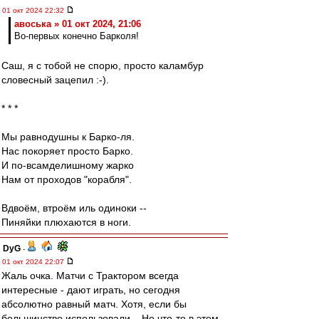
01 окт 2024 22:32
авоська » 01 окт 2024, 21:06
Во-первых конечно Барколя!
Саш, я с тобой не спорю, просто каламбур
словесный зацепил :-).
* * *
Мы равнодушны к Барко-ля.
Нас покоряет просто Барко.
И по-всамделишному жарко
Нам от проходов "корабля".
Вдвоём, втроём иль одиноки --
Пиняйки плюхаются в ноги.
DyG
-
01 окт 2024 22:07
Жаль очка. Матчи с Трактором всегда
интересные - дают играть, но сегодня
абсолютно равный матч. Хотя, если бы
большинство использовали... Но что-то в этом