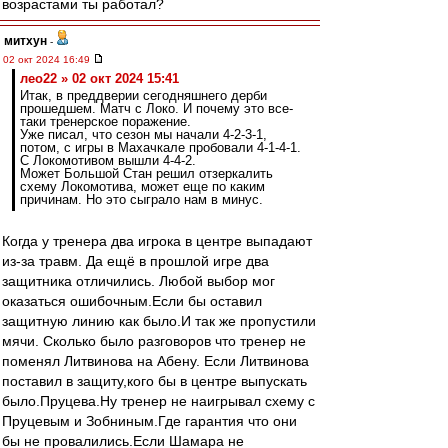
возрастами ты работал?
митхун
-
02 окт 2024 16:49
лео22 » 02 окт 2024 15:41
Итак, в преддверии сегодняшнего дерби
прошедшем. Матч с Локо. И почему это все-
таки тренерское поражение.
Уже писал, что сезон мы начали 4-2-3-1,
потом, с игры в Махачкале пробовали 4-1-4-1.
С Локомотивом вышли 4-4-2.
Может Большой Стан решил отзеркалить
схему Локомотива, может еще по каким
причинам. Но это сыграло нам в минус.
Когда у тренера два игрока в центре выпадают
из-за травм. Да ещё в прошлой игре два
защитника отличились. Любой выбор мог
оказаться ошибочным.Если бы оставил
защитную линию как было.И так же пропустили
мячи. Сколько было разговоров что тренер не
поменял Литвинова на Абену. Если Литвинова
поставил в защиту,кого бы в центре выпускать
было.Пруцева.Ну тренер не наигрывал схему с
Пруцевым и Зобниным.Где гарантия что они
бы не провалились.Если Шамара не