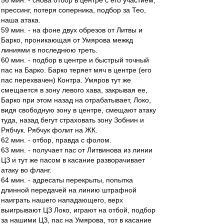
56 мин. - снова отбор в центре с его участием,
прессинг, потеря соперника, подбор за Тео,
наша атака.
59 мин. - на фоне двух обрезов от Литвы и
Барко, проникающая от Умярова межкд
линиями в последнюю треть.
60 мин. - подбор в центре и быстрый точный
пас на Барко. Барко теряет мяч в центре (его
пас перехвачен) Контра. Умяров тут же
смещается в зону левого хава, закрывая ее,
Барко при этом назад на отрабатывает, Локо,
видя свободную зону в центре, смещают атаку
туда, назад бегут страховать зону Зобнин и
Рябчук. Рябчук фолит на ЖК.
62 мин. - отбор, правда с фолом.
63 мин. - получает пас от Литвинова из линии
ЦЗ и тут же пасом в касание разворачивает
атаку во фланг.
64 мин. - адресаты перекрыты, попытка
длинной передачей на линию штрафной
наиграть нашего нападающего, верх
выигрывают ЦЗ Локо, играют на отбой, подбор
за нашими ЦЗ, пас на Умярова, тот в касание