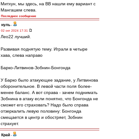
Митхун, мы здесь, на ВВ нашли ему вариант с
Мангашем слева.
Последнее сообщение
нуль
-
02 окт 2024 17:31
Лео22 лучший.
Развивая поднятую тему. Играли в четыре
хава, слева направо
Барко-Литвинов-Зобнин-Бонгонда
У Барко было атакующее задание, у Литвинова
оборонительное. В левой части поля более-
менее баланс. А вот справа - зачем поднимать
Зобнина в атаку если понятно, что Бонгонда не
сможет его страховать? Надо было справа
отзеркалить левую половину: Бонгонда
смещается в центр и обостряет, Зобнин
страхует.
Край
-