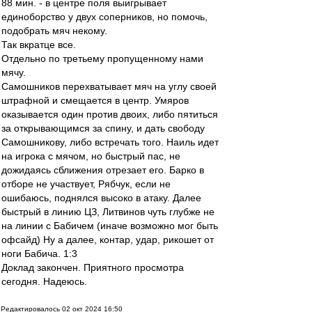
88 мин. - в центре поля выигрывает
единоборство у двух соперников, но помочь,
подобрать мяч некому.
Так вкратце все.
Отдельно по третьему пропущенному нами
мячу.
Самошников перехватывает мяч на углу своей
штрафной и смещается в центр. Умяров
оказывается один против двоих, либо пятиться
за открывающимся за спину, и дать свободу
Самошникову, либо встречать того. Наиль идет
на игрока с мячом, но быстрый пас, не
дожидаясь сближения отрезает его. Барко в
отборе не участвует, Рябчук, если не
ошибаюсь, поднялся высоко в атаку. Далее
быстрый в линию ЦЗ, Литвинов чуть глубже не
на линии с Бабичем (иначе возможно мог быть
офсайд) Ну а далее, контар, удар, рикошет от
ноги Бабича. 1:3
Доклад закончен. Приятного просмотра
сегодня. Надеюсь.
Редактировалось 02 окт 2024 16:50