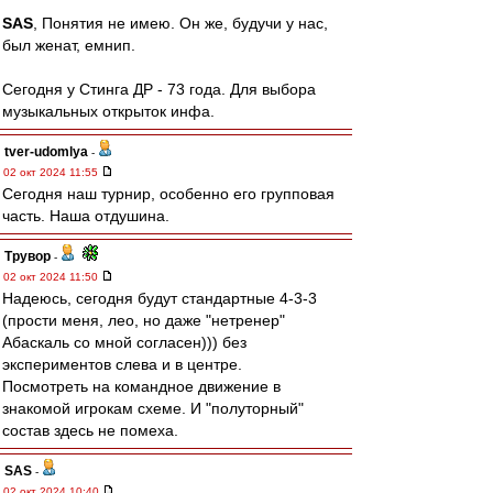
SAS
, Понятия не имею. Он же, будучи у нас,
был женат, емнип.
Сегодня у Стинга ДР - 73 года. Для выбора
музыкальных открыток инфа.
tver-udomlya
-
02 окт 2024 11:55
Сегодня наш турнир, особенно его групповая
часть. Наша отдушина.
Трувор
-
02 окт 2024 11:50
Надеюсь, сегодня будут стандартные 4-3-3
(прости меня, лео, но даже "нетренер"
Абаскаль со мной согласен))) без
экспериментов слева и в центре.
Посмотреть на командное движение в
знакомой игрокам схеме. И "полуторный"
состав здесь не помеха.
SAS
-
02 окт 2024 10:40