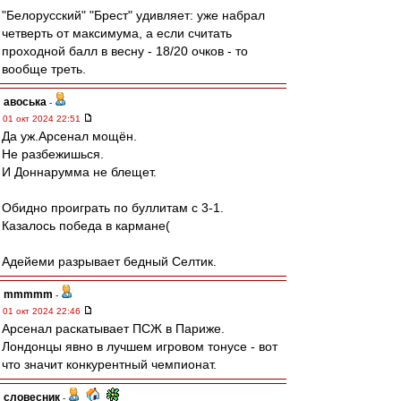
"Белорусский" "Брест" удивляет: уже набрал
четверть от максимума, а если считать
проходной балл в весну - 18/20 очков - то
вообще треть.
авоська
-
01 окт 2024 22:51
Да уж.Арсенал мощён.
Не разбежишься.
И Доннарумма не блещет.
Обидно проиграть по буллитам с 3-1.
Казалось победа в кармане(
Адейеми разрывает бедный Селтик.
mmmmm
-
01 окт 2024 22:46
Арсенал раскатывает ПСЖ в Париже.
Лондонцы явно в лучшем игровом тонусе - вот
что значит конкурентный чемпионат.
словесник
-