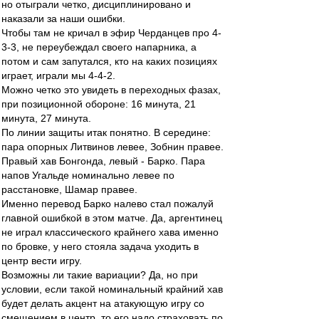
но отыграли четко, дисциплинировано и
наказали за наши ошибки.
Чтобы там не кричал в эфир Черданцев про 4-
3-3, не переубеждал своего напарника, а
потом и сам запутался, кто на каких позициях
играет, играли мы 4-4-2.
Можно четко это увидеть в переходных фазах,
при позиционной обороне: 16 минута, 21
минута, 27 минута.
По линии защиты итак понятно. В середине:
пара опорных Литвинов левее, Зобнин правее.
Правый хав Бонгонда, левый - Барко. Пара
напов Угальде номинально левее по
расстановке, Шамар правее.
Именно перевод Барко налево стал пожалуй
главной ошибкой в этом матче. Да, аргентинец
не играл классического крайнего хава именно
по бровке, у него стояла задача уходить в
центр вести игру.
Возможны ли такие вариации? Да, но при
условии, если такой номинальный крайний хав
будет делать акцент на атакующую игру со
смещением в центр, то его надо страховать по