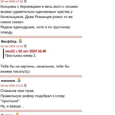
02 окт 2024 17:26
Концовка с бериевцами и весь матч с лохами
вызвал удивительно одинаковые чувства у
болельщиков. Даже Романцев ровно то же
самое сказал.
Редкое единодушие, хотя и по грустному
поводу.
МосфОлд
-
02 окт 2024 17:15
лео22 » 02 окт 2024 16:48
Простынка номер 2.
Тебе бы не картины, начальник, тебе бы
книжки писать!(с)
mmmmm
-
02 окт 2024 17:10
Стаканов таки прав.
Правильную рифму подобрал к слову
"простыня".
Ну, и вааще...