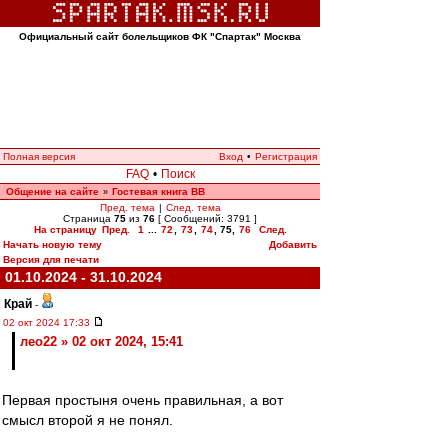
Официальный сайт болельщиков ФК "Спартак" Москва
Полная версия
Вход
•
Регистрация
FAQ
•
Поиск
Общение на сайте
Гостевая книга ВВ
»
Пред. тема
|
След. тема
Страница
75
из
76
[ Сообщений: 3791 ]
На страницу
Пред.
1
...
72
,
73
,
74
,
75
,
76
След.
Начать новую тему
Добавить
Версия для печати
01.10.2024 - 31.10.2024
Край
-
02 окт 2024 17:33
лео22 » 02 окт 2024, 15:41
Первая простыня очень правильная, а вот
смысл второй я не понял.