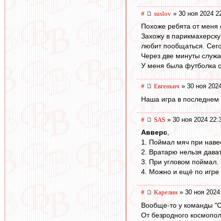
#
suslov
» 30 ноя 2024 2
Похоже ребята от меня 
Захожу в парикмахерску
любит пообщаться. Сего
Через две минуты служа
У меня была футболка ст
#
Евгеньич
» 30 ноя 2024
Наша игра в последнем м
#
SAS
» 30 ноя 2024 22:
Авверс
,
1. Поймал мяч при наве
2. Вратарю нельзя дават
3. При угловом поймал.
4. Можно и ещё по игре
#
Карелин
» 30 ноя 2024
Вообще-то у команды "С
От безродного космопо