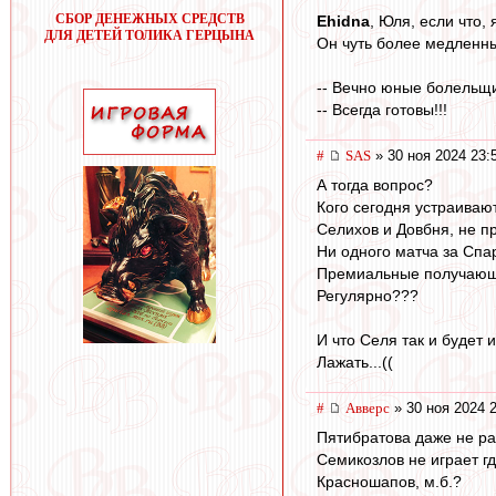
СБОР ДЕНЕЖНЫХ СРЕДСТВ
Ehidna
, Юля, если что,
ДЛЯ ДЕТЕЙ ТОЛИКА ГЕРЦЫНА
Он чуть более медленны
-- Вечно юные болельщи
-- Всегда готовы!!!
#
SAS
» 30 ноя 2024 23:
А тогда вопрос?
Кого сегодня устраиваю
Селихов и Довбня, не 
Ни одного матча за Спар
Премиальные получаю
Регулярно???
И что Селя так и будет 
Лажать...((
#
Авверс
» 30 ноя 2024 
Пятибратова даже не р
Семикозлов не играет гд
Красношапов, м.б.?