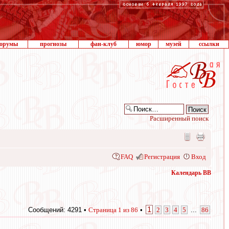
орумы
прогнозы
фан-клуб
юмор
музей
ссылки
Расширенный поиск
FAQ
Регистрация
Вход
Календарь ВВ
1
Сообщений: 4291 •
Страница
1
из
86
•
2
3
4
5
...
86