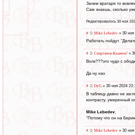
Зачем вратаря то вовле
Сам знаешь, сколько уж
Редактировалось 30 ноя 202
#
Mike Lebedev
» 30 ноя
Работать пойдут. "Делать
#
Спартачек-Казачек!
» 3
Волк???это чудо с обо
Да ну нах
#
DyG
» 30 ноя 2024 23:
В таблицу давно не загл
контрасту, умеренный о
Mike Lebedev
,
"Потому что он на Берию
#
Mike Lebedev
» 30 ноя