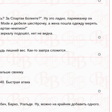
ь? За Спартак болеете?". Ну это ладно, парикмахер он
 Mode и дюбеля шестёрочку, а жена пошла одежду мерять.
партак-чемпион!"
 зеркалу подошёл, нет не видна.
дь лишний вес. Как-то завтра сложится...
дальше своему.
40. Быстрая атака
ич, Барко, Угальде. Ну, можно на крайняк добавить одного.