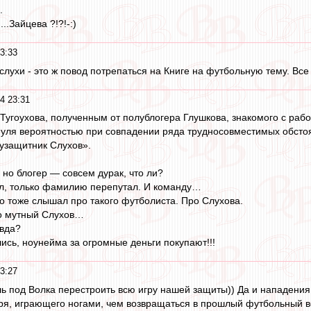
.
..Зайцева ?!?!-:)
3:33
, слухи - это ж повод потрепаться на Книге на футбольную тему. 
4 23:31
Тугоухова, полученным от полублогера Глушкова, знакомого с рабо
нуля вероятностью при совпадении ряда трудносовместимых обсто
узащитник Слухов».
 но блогер — совсем дурак, что ли?
ал, только фамилию перепутал. И команду…
то тоже слышал про такого футболиста. Про Слухова.
то мутный Слухов…
вда?
ись, ноунейма за огромные деньги покупают!!!
3:27
ешь под Волка перестроить всю игру нашей защиты)) Да и нападения
ря, играющего ногами, чем возвращаться в прошлый футбольный в