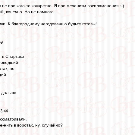
 я не про кого-то конкретно. Я про механизм воспламенения :-).
й, конечно. Но не намного.
ки! К благородному негодованию будьте готовы!
59
т в Спартаке
проведший
так, но
щий
и дальше
23:44
ассматривали.
е-нить в воротах, ну, случайно?