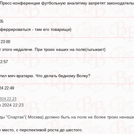
 Пресс-конференции футбольную аналитику запретят законодатель
05
сферрироваться - там его товарищи)
 23:00
т этого недалече. При троих наших на поле(гыгыкает)
22:57
тил мяч вратарю. Что делать бедному Волку?
24 22:49
2024 22:23
я 2024 22:23
ы "Спартак"( Москва) должно быть на поле не более троих ненаши
 место, с перспективой роста до шестого.