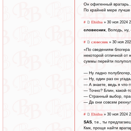
Он офигенный вратарь..
По крайней мере лучше .
#
Ehidna
» 30 ноя 2024 2
словесник
, Володь, ну
#
словесник
» 30 ноя 202
«По сведениям блогера 
некоторой отличной от 
суммы перейти полупол
— Ну ладно полублогер,
— Ну, один раз он угад
— А знаете, ведь я что-
— Точно? Блин, какой-
— Странный выбор, пра
— Да они совсем рехнул
#
Ehidna
» 30 ноя 2024 2
SAS
, т.е., ты предлага
Кмк, проще найти врата