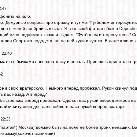
2:47
фонить начало.
ю. Дежурные вопросы про стрижку и тут же: Футболом интересуетес
дня с женой попёрлись в ozon. Я взял свой фотоальбом о Depeche
щий ozon поднимает глаза и выдает: "Футболом интересуетесь? С
арая Спартака пододета, но на ней худи и куртка. Я даже к жене к
 22:40
атче с бычками навевала тоску и печаль. Пришлось принять на гру
32
се в свою вратарскую. Немного вперёд пробежал. Рукой скинул по
ь пас назад. А вперёд?
 Быстренько вперёд пробежал. Сделал пас рукой вперёд метров на 
 найти ситуацию для дальнейшего паса рукой вперёд вратарю
 22:23
партак"( Москва) должно быть на поле не более троих ненаших: Баб
литизьму(хохочет выпимши)