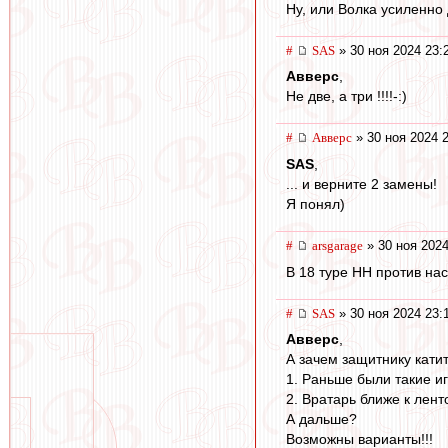
Ну, или Волка усиленно
#
SAS
» 30 ноя 2024 23:
Авверс
,
Не две, а три !!!!-:)
#
Авверс
» 30 ноя 2024 
SAS
,
... и верните 2 замены!
Я понял)
#
arsgarage
» 30 ноя 2024
В 18 туре НН против нас
#
SAS
» 30 ноя 2024 23:
Авверс
,
А зачем защитнику кати
1. Раньше были такие иг
2. Вратарь ближе к лент
А дальше?
Возможны варианты!!!