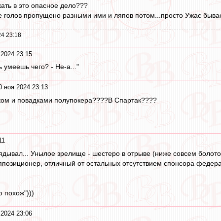
кать в это опасное дело???
е голов пропущено разными ими и ляпов потом...просто Ужас бывае
4 23:18
 2024 23:15
 умеешь чего? - Не-а..."
0 ноя 2024 23:13
дком и повадками полупокера????В Спартак????
11
ядывал... Унылое зрелище - шестеро в отрыве (ниже совсем болото)
ппозиционер, отличный от остальных отсутствием спонсора федера
 похож")))
 2024 23:06