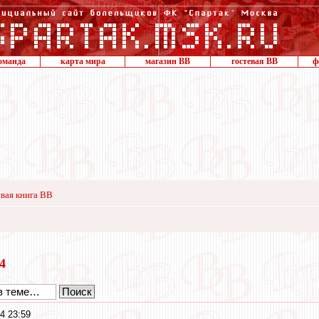
оманда
карта мира
магазин ВВ
гостевая ВВ
ф
вая книга ВВ
24
4 23:59