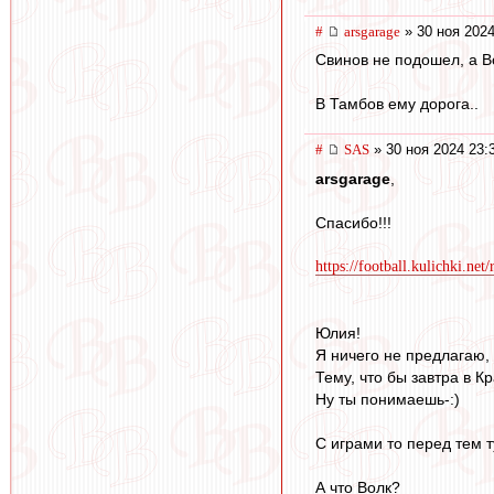
#
arsgarage
» 30 ноя 2024
Свинов не подошел, а В
В Тамбов ему дорога..
#
SAS
» 30 ноя 2024 23:
arsgarage
,
Спасибо!!!
https://football.kulichki.net
Юлия!
Я ничего не предлагаю,
Тему, что бы завтра в Кр
Ну ты понимаешь-:)
С играми то перед тем т
А что Волк?