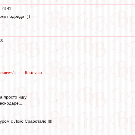
 23:41
олк подойдет ))
33
/rusnews/n ... s-Rostovom
 а просто ищу
аснодаре....
уром с Локо Сработало!!!!!