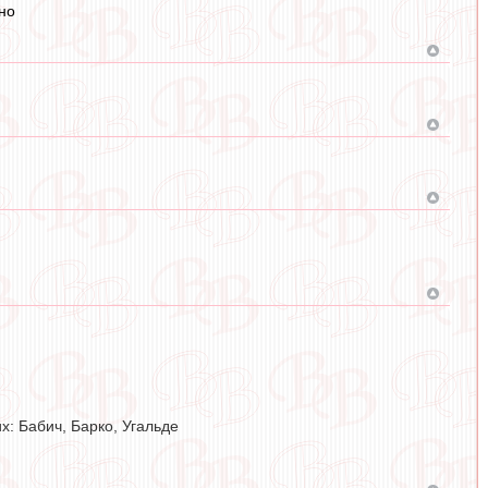
но
х: Бабич, Барко, Угальде