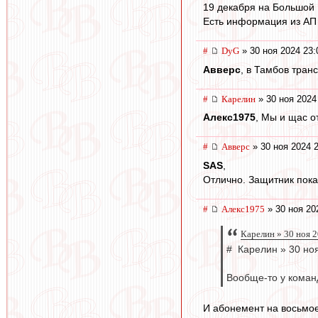
19 декабря на Большой
Есть информация из АП
#
DyG
» 30 ноя 2024 23:
Авверс
, в Тамбов тран
#
Карелин
» 30 ноя 2024
Алекс1975
, Мы и щас о
#
Авверс
» 30 ноя 2024 
SAS
,
Отлично. Защитник пока
#
Алекс1975
» 30 ноя 20
Карелин » 30 ноя 
# Карелин » 30 но
Вообще-то у команд
И абонемент на восьмое