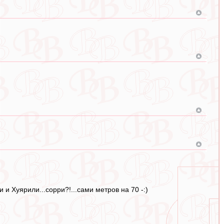
и Хуярили...сорри?!...сами метров на 70 -:)