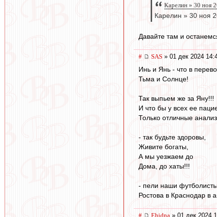
Карелин » 30 ноя 
Карелин » 30 ноя 2
Давайте там и останемс
#
SAS
» 01 дек 2024 14:
Инь и Янь - что в пере
Тьма и Солнце!
Так выпьем же за Яну!!!
И что бы у всех ее паци
Только отличные анализ
- так будьте здоровы,
Живите богаты,
А мы уезжаем до
Дома, до хаты!!!
- пели наши футболисты
Ростова в Краснодар в а
#
Ehidna
» 01 дек 2024 1