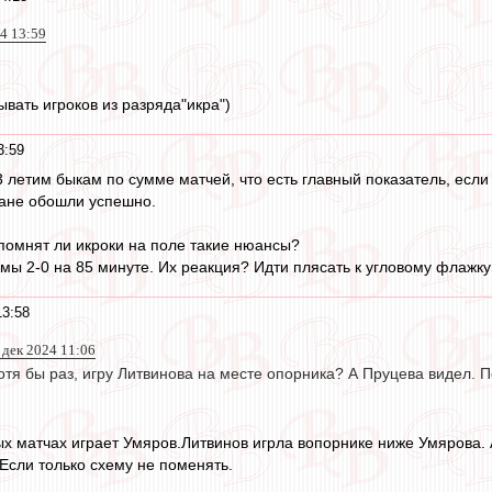
4 13:59
ывать игроков из разряда"икра")
3:59
3 летим быкам по сумме матчей, что есть главный показатель, если
лане обошли успешно.
помнят ли икроки на поле такие нюансы?
мы 2-0 на 85 минуте. Их реакция? Идти плясать к угловому флажку
13:58
 дек 2024 11:06
отя бы раз, игру Литвинова на месте опорника? А Пруцева видел. П
ых матчах играет Умяров.Литвинов игрла вопорнике ниже Умярова. 
.Если только схему не поменять.