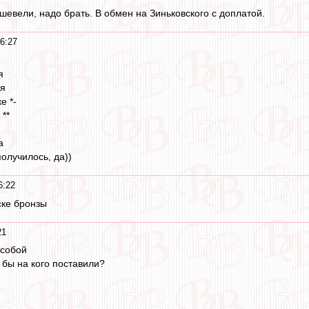
шевели, надо брать. В обмен на Зиньковского с доплатой.
6:27
я
ая
е *-
 **
а
 получилось, да))
6:22
ске бронзы
21
 собой
ы бы на кого поставили?