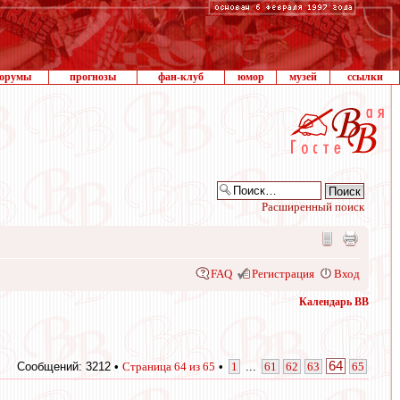
орумы
прогнозы
фан-клуб
юмор
музей
ссылки
Расширенный поиск
FAQ
Регистрация
Вход
Календарь ВВ
64
Сообщений: 3212 •
Страница
64
из
65
•
1
...
61
62
63
65