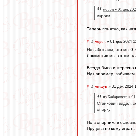
морон » 01 дек 202
икроки
Теперь понятно, как наз
#
морон
» 01 дек 2024 1
Не забываем, что мы 0-
Локомотив мы в этом п
Всегда было интересно 
Ну например, забиваем 
#
митхун
» 01 дек 2024 
из Хабаровска » 01
Станкович видел, х
опорку
Но в опорнике в основн
Пруцева не кому играть