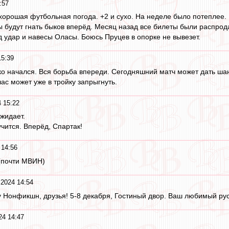
:57
хорошая футбольная погода. +2 и сухо. На неделе было потеплее. 
ы будут гнать быков вперёд. Месяц назад все билеты были распрод
 удар и навесы Оласы. Боюсь Пруцев в опорке не вывезет.
15:39
ко начался. Вся борьба впереди. Сегодняшний матч может дать шан
час может уже в тройку запрыгнуть.
 15:22
жидает.
учится. Вперёд, Спартак!
 14:56
"(почти МВИН)
 2024 14:54
 Нонфикшн, друзья! 5-8 декабря, Гостиный двор. Ваш любимый русс
24 14:47