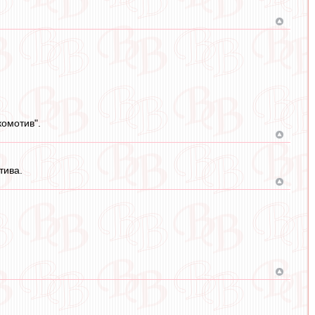
комотив".
тива.