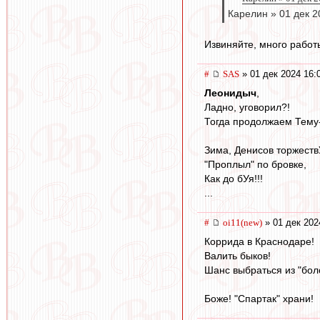
Карелин » 01 дек 2
Извиняйте, много работы
#
SAS
» 01 дек 2024 16:
Леонидыч
,
Ладно, уговорил?!
Тогда продолжаем Тему-
Зима, Денисов торжеств
"Проплыл" по бровке,
Как до бУя!!!
...
#
oi11(new)
» 01 дек 202
Коррида в Краснодаре!
Валить быков!
Шанс выбраться из "бол
Боже! "Спартак" храни!