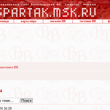
оманда
карта мира
магазин ВВ
гостевая ВВ
ф
вая книга ВВ
24
24 16:29