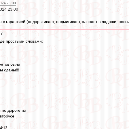
2024 23:00
024 23:00
я с гарантией (подпрыгивает, подмигивает, хлопает в ладоши, пос
47
воде простыми словами:
ентов были
ы сданы!!!
 по дороге из
втобусе!
4:13