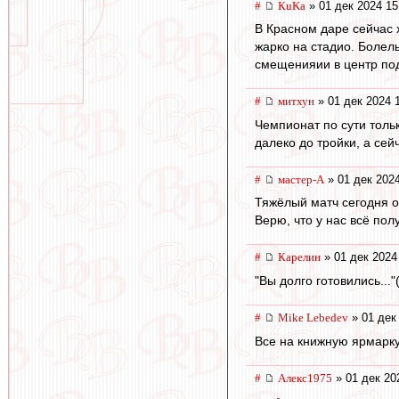
#
КuKa
» 01 дек 2024 15
В Красном даре сейчас 
жарко на стадио. Болел
смещенияии в центр под
#
митхун
» 01 дек 2024 
Чемпионат по сути толь
далеко до тройки, а сей
#
мастер-А
» 01 дек 2024
Тяжёлый матч сегодня о
Верю, что у нас всё пол
#
Карелин
» 01 дек 2024
"Вы долго готовились...
#
Mike Lebedev
» 01 дек
Все на книжную ярмарку
#
Алекс1975
» 01 дек 20