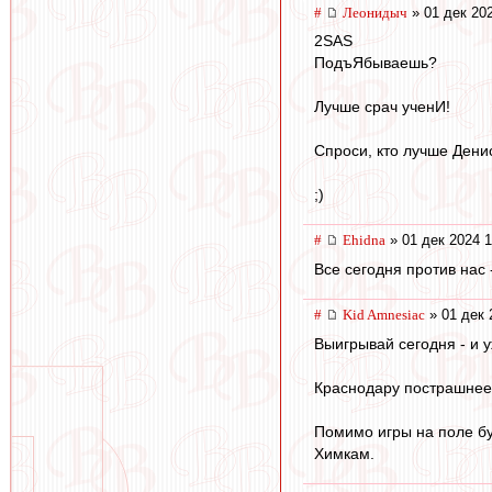
#
Леонидыч
» 01 дек 20
2SAS
ПодъЯбываешь?
Лучше срач ученИ!
Спроси, кто лучше Дени
;)
#
Ehidna
» 01 дек 2024 1
Все сегодня против нас 
#
Kid Amnesiac
» 01 дек 
Выигрывай сегодня - и 
Краснодару пострашнее 
Помимо игры на поле бу
Химкам.