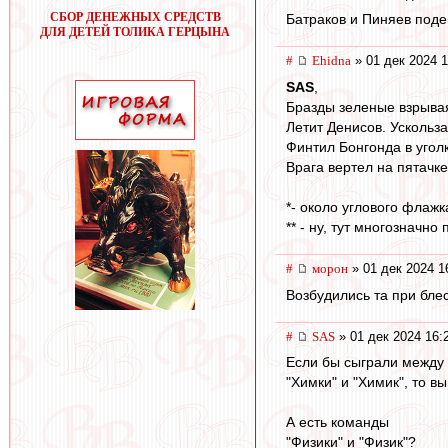
СБОР ДЕНЕЖНЫХ СРЕДСТВ
Батраков и Пиняев поде
ДЛЯ ДЕТЕЙ ТОЛИКА ГЕРЦЫНА
#
Ehidna
» 01 дек 2024 1
SAS
,
Бразды зеленые взрыва
Летит Денисов. Ускольз
Финтил Бонгонда в уголк
Врага вертел на пятачке
*- около углового флажк
** - ну, тут многозначно
#
морон
» 01 дек 2024 1
Возбудились та при бле
#
SAS
» 01 дек 2024 16:
Если бы сыграли между
"Химки" и "Химик", то в
А есть команды
"Физики" и "Физик"?