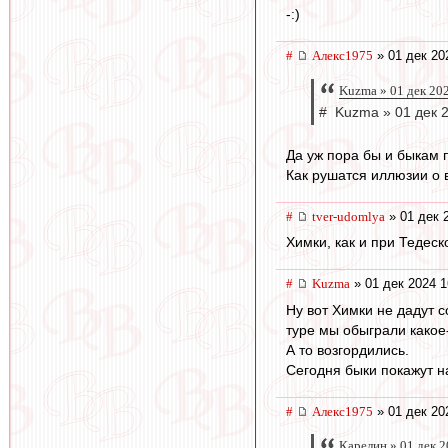
-:)
#
Алекс1975
» 01 дек 20
Kuzma » 01 дек 20
# Kuzma » 01 дек 
Да уж пора бы и быкам п
Как рушатся иллюзии о 
#
tver-udomlya
» 01 дек 
Химки, как и при Тедеск
#
Kuzma
» 01 дек 2024 1
Ну вот Химки не дадут с
туре мы обыграли какое-то
А то возгордились.
Сегодня быки покажут н
#
Алекс1975
» 01 дек 20
Карелин » 01 дек 2