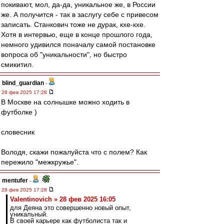
покивают, мол, да-да, уникальное же, в России
же. А получится - так в заслугу себе с привесом
записать. Станкович тоже не дурак, кхе-кхе.
Хотя в интервью, еще в конце прошлого года,
немного удивился поначалу самой постановке
вопроса об "уникальности", но быстро
смикитил.
blind_guardian
-
28 фев 2025 17:28
В Москве на солнышке можно ходить в
футболке )
словесник
Володя, скажи пожалуйста что с полем? Как
пережило "межкружье".
mentufer
-
28 фев 2025 17:28
Valentinovich » 28 фев 2025 16:05
для Деяна это совершенно новый опыт,
уникальный.
В своей карьере как футболиста так и