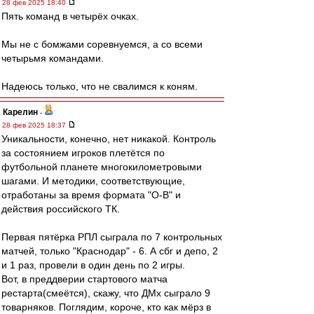
28 фев 2025 18:40
Пять команд в четырёх очках.
Мы не с бомжами соревнуемся, а со всеми
четырьмя командами.
Надеюсь только, что не свалимся к коням.
Карелин
-
28 фев 2025 18:37
Уникальности, конечно, нет никакой. Контроль
за состоянием игроков плетётся по
футбольной планете многокилометровыми
шагами. И методики, соответствующие,
отработаны за время формата "О-В" и
действия российского ТК.
Первая пятёрка РПЛ сыграла по 7 контрольных
матчей, только "Краснодар" - 6. А сбг и депо, 2
и 1 раз, провели в один день по 2 игры.
Вот, в преддверии стартового матча
рестарта(смеётся), скажу, что ДМх сыграло 9
товарняков. Поглядим, короче, кто как мёрз в