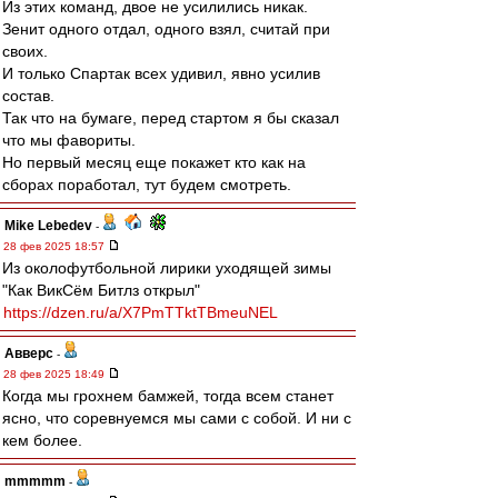
Из этих команд, двое не усилились никак.
Зенит одного отдал, одного взял, считай при
своих.
И только Спартак всех удивил, явно усилив
состав.
Так что на бумаге, перед стартом я бы сказал
что мы фавориты.
Но первый месяц еще покажет кто как на
сборах поработал, тут будем смотреть.
Mike Lebedev
-
28 фев 2025 18:57
Из околофутбольной лирики уходящей зимы
"Как ВикСём Битлз открыл"
https://dzen.ru/a/X7PmTTktTBmeuNEL
Авверс
-
28 фев 2025 18:49
Когда мы грохнем бамжей, тогда всем станет
ясно, что соревнуемся мы сами с собой. И ни с
кем более.
mmmmm
-