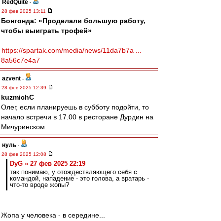
RedQuite
-
28 фев 2025 13:11
Бонгонда: «Проделали большую работу,
чтобы выиграть трофей»
https://spartak.com/media/news/11da7b7a ...
8a56c7e4a7
azvent
-
28 фев 2025 12:39
kuzmichC
Олег, если планируешь в субботу подойти, то
начало встречи в 17.00 в ресторане Дурдин на
Мичуринском.
нуль
-
28 фев 2025 12:08
DyG » 27 фев 2025 22:19
так понимаю, у отождествляющего себя с
командой, нападение - это голова, а вратарь -
что-то вроде жопы?
Жопа у человека - в середине...