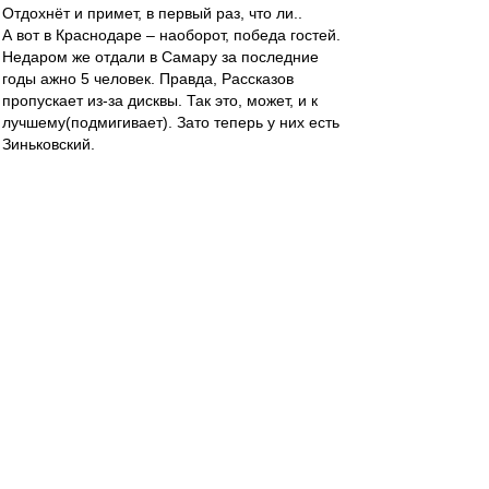
Отдохнёт и примет, в первый раз, что ли..
А вот в Краснодаре – наоборот, победа гостей.
Недаром же отдали в Самару за последние
годы ажно 5 человек. Правда, Рассказов
пропускает из-за дисквы. Так это, может, и к
лучшему(подмигивает). Зато теперь у них есть
Зиньковский.
Труднее с питерским матчем. Хотя можно
(голосом генерала Чарноты) «нарочно бы
записаться в «армию», чтобы они выиграли!
Выиграют, и мгновенно обратно
выписаться…». Ну, на крайняк – ничейка и всех
удалить, гыгы..
Вчера, вот только задался вопросом о
внутренних резервах «Спартака», как почти
сразу представитель Денисова и Зорина и
откликнулся. Телеграмой, ага..
https://www.championat.com/football/new ...
rtake.html
Спектр
-
28 фев 2025 10:07