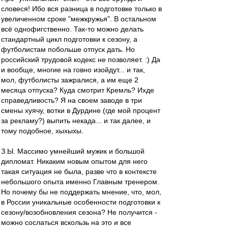
словеся! Ибо вся разница в подготовке только в
увеличенном сроке "межкружья". В остальном
всё однофигственно. Так-то можно делать
стандартный цикл подготовки к сезону, а
футболистам побольше отпуск дать. Но
российский трудовой кодекс не позволяет. :) Да
и вообще, многие на говно изойдут... и так,
мол, футболисты зажралися, а им еще 2
месяца отпуска? Куда смотрит Кремль? Ихде
справедливость? Я на своем заводе в три
смены хуячу, вотки в Дурдине (где мой процент
за рекламу?) выпить некада... и так далее, и
тому подобное, хыхыхы.
З.Ы. Массимо умнейший мужик и большой
дипломат. Никаким новым опытом для него
такая ситуация не была, разве что в контексте
небольшого опыта именно Главным тренером.
Но почему бы не поддержать мнение, что, мол,
в России уникальные особенности подготовки к
сезону/возобновления сезона? Не получится -
можно сослаться вскользь на это и все