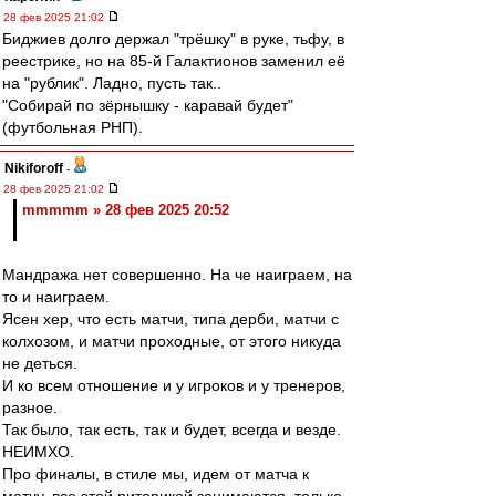
28 фев 2025 21:02
Биджиев долго держал "трёшку" в руке, тьфу, в
реестрике, но на 85-й Галактионов заменил её
на "рублик". Ладно, пусть так..
"Собирай по зёрнышку - каравай будет"
(футбольная РНП).
Nikiforoff
-
28 фев 2025 21:02
mmmmm » 28 фев 2025 20:52
Мандража нет совершенно. На че наиграем, на
то и наиграем.
Ясен хер, что есть матчи, типа дерби, матчи с
колхозом, и матчи проходные, от этого никуда
не деться.
И ко всем отношение и у игроков и у тренеров,
разное.
Так было, так есть, так и будет, всегда и везде.
НЕИМХО.
Про финалы, в стиле мы, идем от матча к