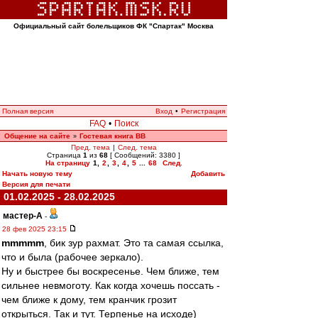
Официальный сайт болельщиков ФК "Спартак" Москва
Полная версия
Вход
•
Регистрация
FAQ
•
Поиск
Общение на сайте
Гостевая книга ВВ
»
Пред. тема
|
След. тема
Страница
1
из
68
[ Сообщений: 3380 ]
На страницу
1
,
2
,
3
,
4
,
5
...
68
След.
Начать новую тему
Добавить
Версия для печати
01.02.2025 - 28.02.2025
мастер-А
-
28 фев 2025 23:15
mmmmm
, бик зур рахмат. Это та самая ссылка,
что и была (рабочее зеркало).
Ну и быстрее бы воскресенье. Чем ближе, тем
сильнее невмоготу. Как когда хочешь поссать -
чем ближе к дому, тем кранчик грозит
открыться. Так и тут. Терпенье на исходе)