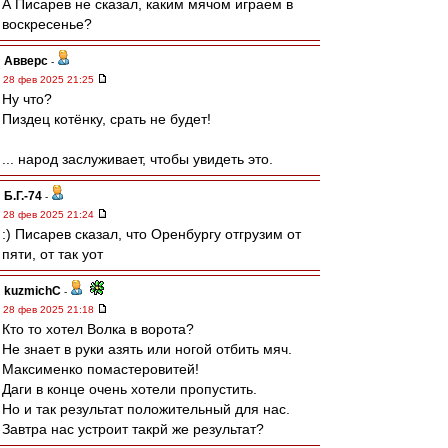
А Писарев не сказал, каким мячом играем в
воскресенье?
Авверс
-
28 фев 2025 21:25
Ну что?
Пиздец котёнку, срать не будет!
... народ заслуживает, чтобы увидеть это.
Б.Г.-74
-
28 фев 2025 21:24
:) Писарев сказал, что Оренбургу отгрузим от
пяти, от так уот
kuzmichC
-
28 фев 2025 21:18
Кто то хотел Волка в ворота?
Не знает в руки азять или ногой отбить мяч.
Максименко помастеровитей!
Даги в конце очень хотели пропустить.
Но и так результат положительный для нас.
Завтра нас устроит такрй же результат?