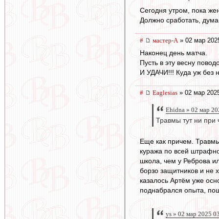
Сегодня утром, пока жен
Должно сработать, дума
#
мастер-А
» 02 мар 202
Наконец день матча.
Пусть в эту весну повод
И УДАЧИ!!! Куда уж без 
#
Eaglesias
» 02 мар 2025
Ehidna » 02 мар 20
Травмы тут ни при 
Еще как причем. Травмы
куража по всей штрафно
школа, чем у Реброва и
борзо защитников и не 
казалось Артём уже осн
поднабрался опыта, пош
ys » 02 мар 2025 0