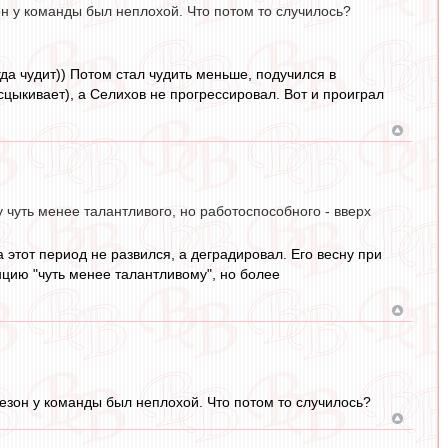
н у команды был неплохой. Что потом то случилось?
да чудит)) Потом стал чудить меньше, подучился в
сцыкивает), а Селихов не прогрессировал. Вот и проиграл
 у чуть менее талантливого, но работоспособного - вверх
а этот период не развился, а деградировал. Его весну при
цию "чуть менее талантливому", но более
езон у команды был неплохой. Что потом то случилось?