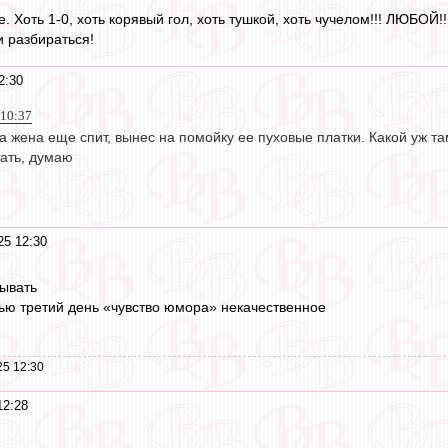
Хоть 1-0, хоть корявый гол, хоть тушкой, хоть чучелом!!! ЛЮБОЙ!!
и разбираться!
2:30
 10:37
а жена еще спит, вынес на помойку ее пуховые платки. Какой уж та
тать, думаю
25 12:30
бывать
нью третий день «чувство юмора» некачественное
25 12:30
12:28