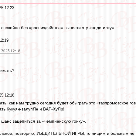
25 12:23
 спокойно без «распиздяйства» вынести эту «подстилку».
12:19
 2025 12:18
нижать?
25 12:18
ать, как нам трудно сегодня будет обыграть это «газпромовское г
ать Кукуян-залупЯн и ВАР-ХуЯр!
 шанс зацепиться за «чемпиёнскую гонку».
тельной, повторяю, УБЕДИТЕЛЬНОЙ ИГРЫ, то нищим и больным не х