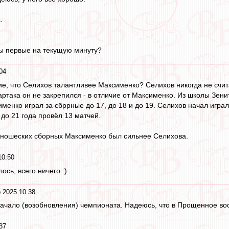
.
ы первые на текущую минуту?
04
е, что Селихов талантливее Максименко? Селихов никогда не счит
ртака он не закрепился - в отличие от Максименко. Из школы Зен
менко играл за сбррные до 17, до 18 и до 19. Селихов начал играл
до 21 года провёл 13 матчей.
в юношеских сборных Максименко был сильнее Селихова.
10:50
ось, всего ничего :)
 2025 10:38
начало (возобновления) чемпионата. Надеюсь, что в Прощенное воск
37