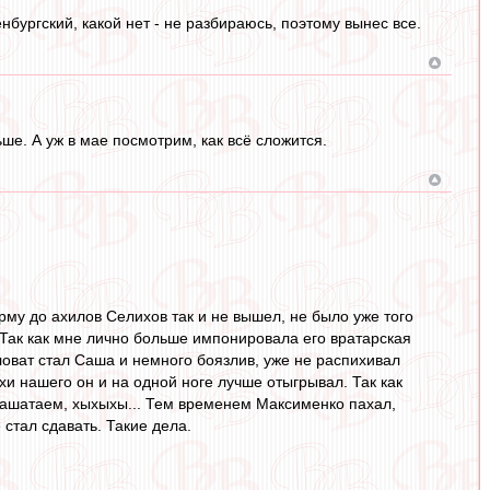
нбургский, какой нет - не разбираюсь, поэтому вынес все.
ьше. А уж в мае посмотрим, как всё сложится.
рму до ахилов Селихов так и не вышел, не было уже того
. Так как мне лично больше импонировала его вратарская
ловат стал Саша и немного боязлив, уже не распихивал
и нашего он и на одной ноге лучше отыгрывал. Так как
лашатаем, хыхыхы... Тем временем Максименко пахал,
стал сдавать. Такие дела.