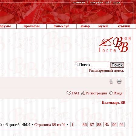
орумы
прогнозы
фан-клуб
юмор
музей
ссылки
Расширенный поиск
FAQ
Регистрация
Вход
Календарь ВВ
89
Сообщений: 4504 •
Страница
89
из
91
•
1
...
86
87
88
90
91