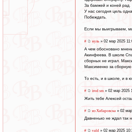
За бамжей и коней рад.
У нас сегодня цель одна
Побеждать.
Если мы выигрываем, м
#
нуль
» 02 мар 2025 11:
А чем обосновано мнени
Акинфеева. В школе Спа
сборных не играл. Макси
Максименко за сборную 
То есть, и в школе, и 
#
irod sm
» 02 мар 2025 
Жить тебе Алексей остал
#
из Хабаровска
» 02 мар
Давненько не ждал так 
#
vald
» 02 мар 2025 10: