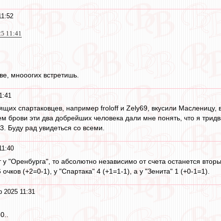
11:52
25 11:41
ве, мнооогих встретишь.
1:41
щих спартаковцев, например froloff и Zely69, вкусили Масленицу, 
ем брови эти два добрейших человека дали мне понять, что я трид
3. Буду рад увидеться со всеми.
11:40
 у "Оренбурга", то абсолютно независимо от счета останется втор
очков (+2=0-1), у "Спартака" 4 (+1=1-1), а у "Зенита" 1 (+0-1=1).
 2025 11:31
0..