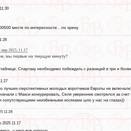
11:30
 100500 месте по интересности....по хрену
1:28
 мар 2025, 11:17
м, мы первые на текущую минуту?
 таблице, Спартаку необходимо побеждать с разницей в три и боле
11:27
сло лучших-перспективных молодых воротчиков Европы не включали
и начали с Макси конкурировать, Селя увереннее смотрелся за сче
и сопутствующими неизбежными косяками шло у нас на глазах))
5 11:28
 2025 11:17
еюсь, у него все хорошо.