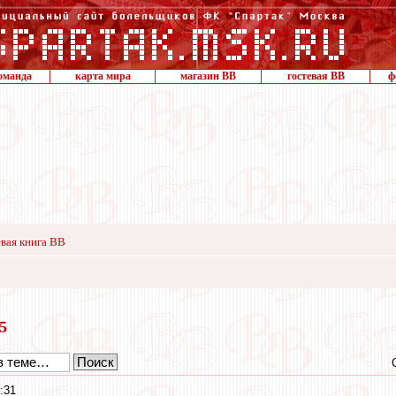
оманда
карта мира
магазин ВВ
гостевая ВВ
ф
вая книга ВВ
25
:31