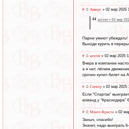
#
Авверс
» 02 мар 2025 
azvent » 02 мар 20
Парни умеют убеждать!
Выходи курить в переры
#
azvent
» 02 мар 2025 1
Вчера в компании настоя
а я нет, лёгким движени
срочно купил билет на А
#
Спектр
» 02 мар 2025 
Если "Спартак" выиграет
команд у "Краснодара" 6 
#
Монте-Кристо
» 02 мар
Заныч, спасибо!
Значит, надо выиграть 6-