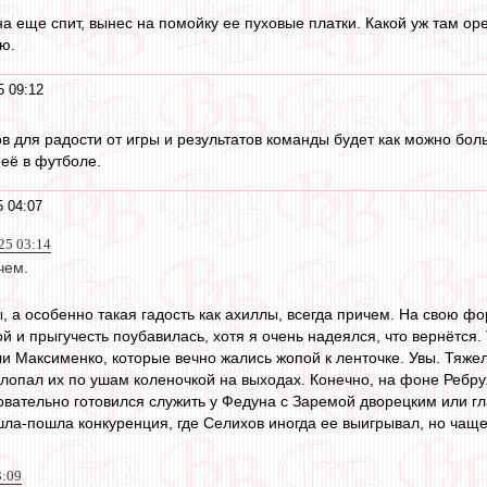
а еще спит, вынес на помойку ее пуховые платки. Какой уж там оре
ю.
5 09:12
ов для радости от игры и результатов команды будет как можно бол
неё в футболе.
 04:07
25 03:14
чем.
, а особенно такая гадость как ахиллы, всегда причем. На свою фо
й и прыгучесть поубавилась, хотя я очень надеялся, что вернётся
ли Максименко, которые вечно жались жопой к ленточке. Увы. Тяже
хлопал их по ушам коленочкой на выходах. Конечно, на фоне Ребрух
овательно готовился служить у Федуна с Заремой дворецким или г
ла-пошла конкуренция, где Селихов иногда ее выигрывал, но чаще 
3:09