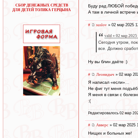
СБОР ДЕНЕЖНЫХ СРЕДСТВ
Буду рад ЛЮБОЙ победе. 
ДЛЯ ДЕТЕЙ ТОЛИКА ГЕРЦЫНА
А там в личной встрече 
#
suslov
» 02 мар 2025 1
vald » 02 мар 2025
Сегодня утром, пок
все. Должно срабо
Ну вы блин даёте :)
#
Леонидыч
» 02 мар 20
Я написал «если»…
Не фиг тут меня подъё
Я меня в связи с болез
:(
Редактировалось 02 мар 20
#
Авверс
» 02 мар 2025 
Нищих и больных же!