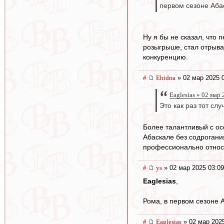
первом сезоне Аба
Ну я бы не сказал, что
розыгрыше, стал отрыват
конкуренцию.
#
Ehidna
» 02 мар 2025 
Eaglesias » 02 мар
Это как раз тот сл
Более талантливый с осе
Абаскале без содрогани
профессионально относя
#
ys
» 02 мар 2025 03:09
Eaglesias
,
Рома, в первом сезоне 
#
Eaglesias
» 02 мар 2025