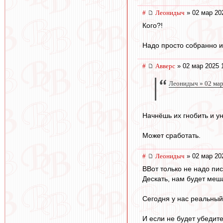
#
Леонидыч
» 02 мар 20
Кого?!
Надо просто собранно и
#
Авверс
» 02 мар 2025 
Леонидыч » 02 мар
Начнёшь их гнобить и у
Может сработать.
#
Леонидыч
» 02 мар 20
ВВот только не надо пис
Дескать, нам будет меш
Сегодня у нас реальный
И если не будет убеди