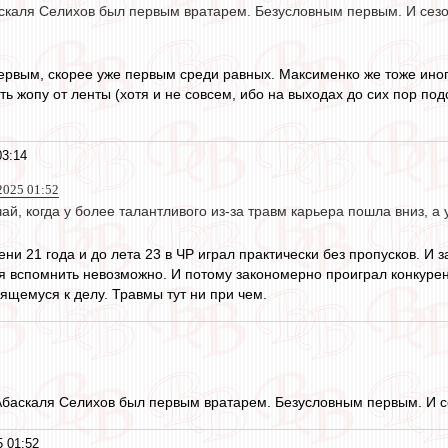
скаля Селихов был первым вратарем. Безусловным первым. И сезо
 первым, скорее уже первым среди равных. Максименко же тоже иног
ь жопу от ленты (хотя и не совсем, ибо на выходах до сих пор под
03:14
 2025 01:52
учай, когда у более талантливого из-за травм карьера пошла вниз, а
ни 21 года и до лета 23 в ЧР играл практически без пропусков. И з
я вспомнить невозможно. И потому закономерно проиграл конкурен
щемуся к делу. Травмы тут ни при чем.
Абаскаля Селихов был первым вратарем. Безусловным первым. И с
 01:52