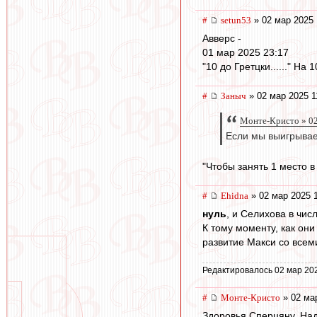
#
setun53
» 02 мар 2025 
Авверс -
01 мар 2025 23:17
"10 до Гретцки......" На
#
Заныч
» 02 мар 2025 1
Монте-Кристо » 02
Если мы выигрывае
"Чтобы занять 1 место в
#
Ehidna
» 02 мар 2025 
нуль
, и Селихова в чи
К тому моменту, как он
развитие Макси со всем
Редактировалось 02 мар 202
#
Монте-Кристо
» 02 мар
Здоровья Сперцяну. Над