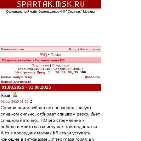
Официальный сайт болельщиков ФК "Спартак" Москва
Полная версия
Вход
•
Регистрация
FAQ
•
Поиск
Общение на сайте
Гостевая книга ВВ
»
Пред. тема
|
След. тема
Страница
100
из
100
[ Сообщений: 4961 ]
На страницу
Пред.
1
...
96
,
97
,
98
,
99
,
100
Начать новую тему
Добавить
Версия для печати
01.08.2025 - 31.08.2025
Край
-
01 авг 2025 08:09
Солари почти всё делает невпопад--пасует
слишком сильно, отбирает слишком резко, бьет
слишком неточно.. НО его стремление к
победе в моих глазах искупает эти недостатки.
А то в последних матчах КБ стали уступать
конюшне в энтузиазме.. У тех глаза горят, а у