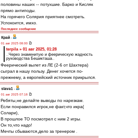
половины наших -- потухшие. Барко и Кисляк
прямо антиподы.
На горячего Солярия приятнее смотреть.
Успокоится, имхо.
Последнее сообщение
Край
-
01 авг 2025 08:00
terpila » 01 авг 2025, 01:28
..Через знаменитую и феерическую жадность
руководства Бешикташа..
Феерический вылет из ЛЕ (2-6 от Шахтера)
сыграл в нашу пользу. Денег хочется по-
прежнему, а европейский источник прикрылся.
slava1
-
01 авг 2025 07:16
Ребяты,не делайте выводы по нарезкам.
Если понравился игрок,не факт,что икра(
Солари),
В прошлое ТО посмотрел с ним 2 игры.
Он то,что надо!
Мечты сбываются,дело за тренером .