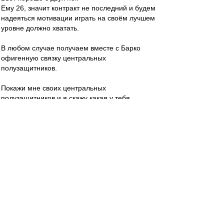
Ему 26, значит контракт не последний и будем
надеяться мотивации играть на своём лучшем
уровне должно хватать.
В любом случае получаем вместе с Барко
офигенную связку центральных
полузащитников.
Покажи мне своих центральных
полузащитников и я скажу какая у тебя
команда.(кто-то)
Край
-
01 авг 2025 00:41
В воскресенье в Самаре +30 в тени..Играть в
час дня?
Издевательство какое-то, второй тур подряд.
Не понимаю, почему РУ соглашается??
Заставить бы гендиректора побегать по полю в
+30.
Край
-
01 авг 2025 00:08