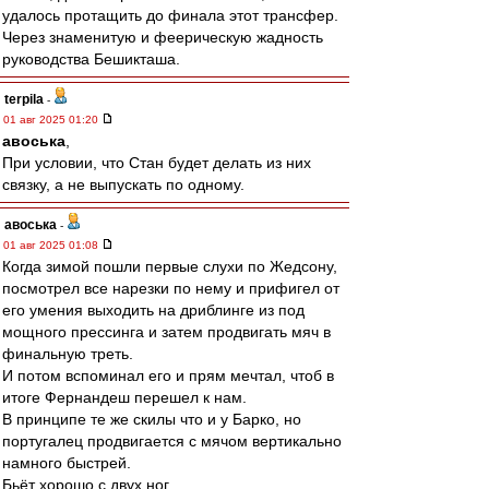
удалось протащить до финала этот трансфер.
Через знаменитую и феерическую жадность
руководства Бешикташа.
terpila
-
01 авг 2025 01:20
авоська
,
При условии, что Стан будет делать из них
связку, а не выпускать по одному.
авоська
-
01 авг 2025 01:08
Когда зимой пошли первые слухи по Жедсону,
посмотрел все нарезки по нему и прифигел от
его умения выходить на дриблинге из под
мощного прессинга и затем продвигать мяч в
финальную треть.
И потом вспоминал его и прям мечтал, чтоб в
итоге Фернандеш перешел к нам.
В принципе те же скилы что и у Барко, но
португалец продвигается с мячом вертикально
намного быстрей.
Бьёт хорошо с двух ног.