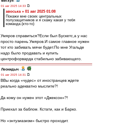
митхун
-
01 авг 2025 14:33
авоська » 01 авг 2025 01:08
Покажи мне своих центральных
полузащитников и я скажу какая у тебя
команда.(кто-то)
Умяров справиться?Если был Бускетс,а у нас
просто парень Умяров.И самое главное нужен
тот кто забивать мячи будет.По мне Угальде
надо было продавать и купить
центрофорварда стабильно забивающего.
Леонидыч
-
01 авг 2025 14:31
ВВы когда «чудес» от иностранцев ждете
реально адекватно мыслите?!
Да кому он нужен этот «Джексон»?!
Приехал за баблом. Кстати, как и Барко.
Но «энтузиазизм» быстро проходит.