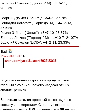
Василий Соколов ("Динамо" М): +4=6-11,
28.57%
Георгий Джикия ("Зенит"): +3=6-9, 27.78%
Геннадий Логофет ("Торпедо" М): +4=12-13,
27.59%
Роман Зобнин ("Зенит"): +3=7-10, 26.67%
Евгений Ловчев ("Торпедо" М): +1=10-7, 24.07%
Василий Соколов (ЦСКА): +4=2-14, 23.33%
Bad
-
01 авг 2025 12:02
tver-udomlya » 31 июл 2025 23:16
В целом - почему турки нам продали свой
главный актив (или почему Жедсон от них
свалить решил)
Бешикташ завалил прошлый сезон, судя по
составу и намерениям Сарая, у него ноль
шансов и в этом. В ЛЧ не попал, а в ЛЕ слился