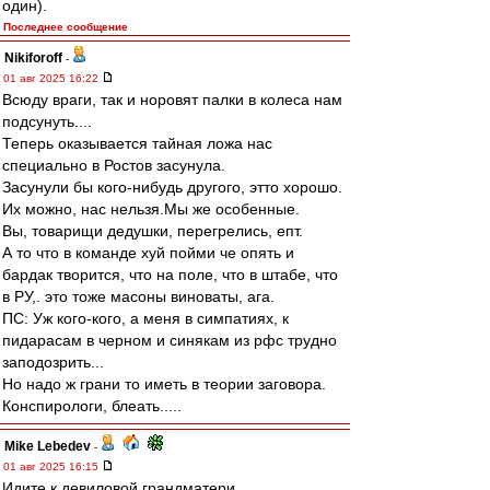
один).
Последнее сообщение
Nikiforoff
-
01 авг 2025 16:22
Всюду враги, так и норовят палки в колеса нам
подсунуть....
Теперь оказывается тайная ложа нас
специально в Ростов засунула.
Засунули бы кого-нибудь другого, этто хорошо.
Их можно, нас нельзя.Мы же особенные.
Вы, товарищи дедушки, перегрелись, епт.
А то что в команде хуй пойми че опять и
бардак творится, что на поле, что в штабе, что
в РУ,. это тоже масоны виноваты, ага.
ПС: Уж кого-кого, а меня в симпатиях, к
пидарасам в черном и синякам из рфс трудно
заподозрить...
Но надо ж грани то иметь в теории заговора.
Конспирологи, блеать.....
Mike Lebedev
-
01 авг 2025 16:15
Идите к девиловой грандматери