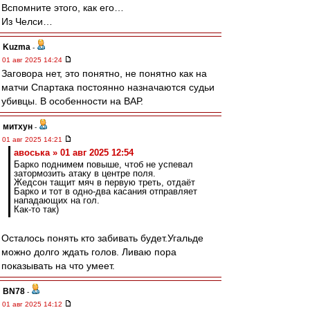
Вспомните этого, как его…
Из Челси…
Kuzma
-
01 авг 2025 14:24
Заговора нет, это понятно, не понятно как на
матчи Спартака постоянно назначаются судьи
убивцы. В особенности на ВАР.
митхун
-
01 авг 2025 14:21
авоська » 01 авг 2025 12:54
Барко поднимем повыше, чтоб не успевал
затормозить атаку в центре поля.
Жедсон тащит мяч в первую треть, отдаёт
Барко и тот в одно-два касания отправляет
нападающих на гол.
Как-то так)
Осталось понять кто забивать будет.Угальде
можно долго ждать голов. Ливаю пора
показывать на что умеет.
BN78
-
01 авг 2025 14:12