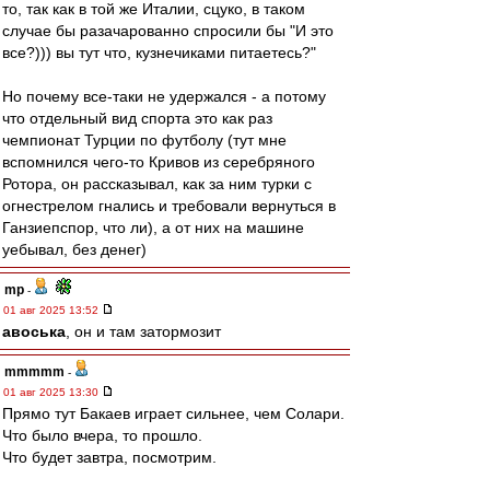
то, так как в той же Италии, сцуко, в таком
случае бы разачарованно спросили бы "И это
все?))) вы тут что, кузнечиками питаетесь?"
Но почему все-таки не удержался - а потому
что отдельный вид спорта это как раз
чемпионат Турции по футболу (тут мне
вспомнился чего-то Кривов из серебряного
Ротора, он рассказывал, как за ним турки с
огнестрелом гнались и требовали вернуться в
Ганзиепспор, что ли), а от них на машине
уебывал, без денег)
mp
-
01 авг 2025 13:52
авоська
, он и там затормозит
mmmmm
-
01 авг 2025 13:30
Прямо тут Бакаев играет сильнее, чем Солари.
Что было вчера, то прошло.
Что будет завтра, посмотрим.