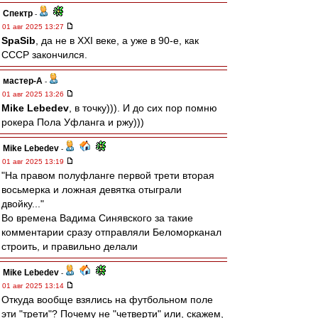
Спектр
-
01 авг 2025 13:27
SpaSib
, да не в XXI веке, а уже в 90-е, как
СССР закончился.
мастер-А
-
01 авг 2025 13:26
Mike Lebedev
, в точку))). И до сих пор помню
рокера Пола Уфланга и ржу)))
Mike Lebedev
-
01 авг 2025 13:19
"На правом полуфланге первой трети вторая
восьмерка и ложная девятка отыграли
двойку..."
Во времена Вадима Синявского за такие
комментарии сразу отправляли Беломорканал
строить, и правильно делали
Mike Lebedev
-
01 авг 2025 13:14
Откуда вообще взялись на футбольном поле
эти "трети"? Почему не "четверти" или, скажем,