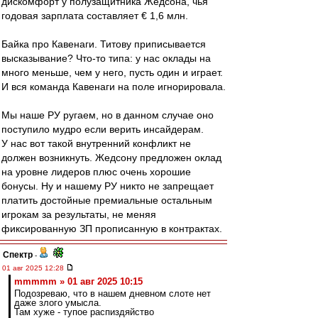
дискомфорт у полузащитника Жедсона, чья
годовая зарплата составляет € 1,6 млн.
Байка про Кавенаги. Титову приписывается
высказывание? Что-то типа: у нас оклады на
много меньше, чем у него, пусть один и играет.
И вся команда Кавенаги на поле игнорировала.
Мы наше РУ ругаем, но в данном случае оно
поступило мудро если верить инсайдерам.
У нас вот такой внутренний конфликт не
должен возникнуть. Жедсону предложен оклад
на уровне лидеров плюс очень хорошие
бонусы. Ну и нашему РУ никто не запрещает
платить достойные премиальные остальным
игрокам за результаты, не меняя
фиксированную ЗП прописанную в контрактах.
Спектр
-
01 авг 2025 12:28
mmmmm » 01 авг 2025 10:15
Подозреваю, что в нашем дневном слоте нет
даже злого умысла.
Там хуже - тупое распиздяйство