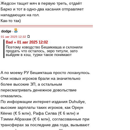
Жедсон тащит мяч в первую треть, отдаёт
Барко и тот в одно-два касания отправляет
нападающих на гол.
Как-то так)
dodge
-
01 авг 2025 12:32
Bad » 01 авг 2025 12:02
Поэтому ководство Бешикиаша и склонили
продать что осталось, зеро титули, зато
выйдем в кэш, турки такое понимают
А по моему РУ Бешикташа просто лоханулось.
Они новых игроков брали на значительно
более высокие ЗП, а остальным
пересматривать денежное довольствие
отказались.
По информации интернет-издания Duhuliye,
высокие зарплаты таких игроков, как Оркун
Кëкчю (€ 5 млн), Рафа Силва (€ 6 млн) и
Тэмми Абрахам (€ 6 млн), согласованные при
трансферах за последние два года, вызывают