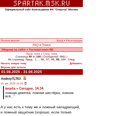
Официальный сайт болельщиков ФК "Спартак" Москва
Полная версия
Вход
•
Регистрация
FAQ
•
Поиск
Общение на сайте
Гостевая книга ВВ
»
Пред. тема
|
След. тема
Страница
99
из
100
[ Сообщений: 4961 ]
На страницу
Пред.
1
...
96
,
97
,
98
,
99
,
100
След.
Начать новую тему
Добавить
Версия для печати
01.08.2025 - 31.08.2025
AndreyTLT63
-
01 авг 2025 16:33
terpila » Сегодня, 14:34
ложная девятка, ложная шестёрка, ложное
всё..."
А у нас есть к тому же и ложный нападающий,
и ложный защитник (хорошо, если только