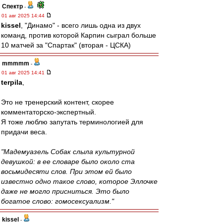
Спектр
-
01 авг 2025 14:44
kissel
, "Динамо" - всего лишь одна из двух
команд, против которой Карпин сыграл больше
10 матчей за "Спартак" (вторая - ЦСКА)
mmmmm
-
01 авг 2025 14:41
terpila
,
Это не тренерский контент, скорее
комментаторско-экспертный.
Я тоже люблю запутать терминологией для
придачи веса.
"Мадемуазель Собак слыла культурной
девушкой: в ее словаре было около ста
восьмидесяти слов. При этом ей было
известно одно такое слово, которое Эллочке
даже не могло присниться. Это было
богатое слово: гомосексуализм."
kissel
-