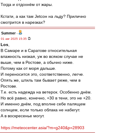
Тогда и отдохнём от жары.
Кстати, а как там Jetсон на льду? Прилично
смотрится в нарезках?
Summer
-
01 авг 2025 15:35
Los
,
В Самаре и в Саратове относительная
влажность низкая, уж во всяком случае не
выше, чем в Ростове, а обычно ниже.
Потому как от моря дальше.
И переносится это, соответственно, легче.
Опять же, штиль там бывает реже, чем в
Ростове.
Т.е. есть надежда на ветерок. Особенно днём.
Но всё равно, конечно, +30 в тени, это не +20.
И именно днём, под вполне себе палящем
солнцем, если только облака не набегут.
А в воскресенье могут.
https://meteocenter.asia/?m=g240&p=28903