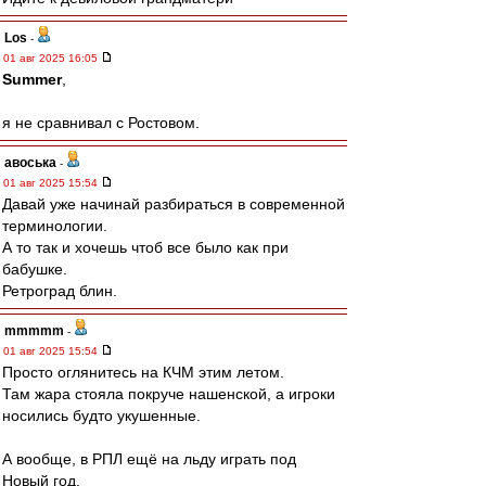
Los
-
01 авг 2025 16:05
Summer
,
я не сравнивал с Ростовом.
авоська
-
01 авг 2025 15:54
Давай уже начинай разбираться в современной
терминологии.
А то так и хочешь чтоб все было как при
бабушке.
Ретроград блин.
mmmmm
-
01 авг 2025 15:54
Просто оглянитесь на КЧМ этим летом.
Там жара стояла покруче нашенской, а игроки
носились будто укушенные.
А вообще, в РПЛ ещё на льду играть под
Новый год.