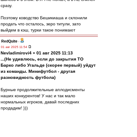
сразу.
Поэтому ководство Бешикиаша и склонили
продать что осталось, зеро титули, зато
выйдем в кэш, турки такое понимают
RedQuite
-
01 авг 2025 11:54
Nevladimirovi4 » 01 авг 2025 11:13
...(Не удивлюсь, если до закрытия ТО
Барко либо Угальде (скорее первый) уйдут
из команды. Минифутбол - другая
разновидность футбола)
Бурные продолжительные аплодисменты
наших конкурентов! У нас и так мало
нормальных игроков, давай последних
продадим! )))
Если уж кого действительно надо продавать -
так это Гарсию и Солари! Они совсем не
вписались и очень вряд ли впишутся. Из-за их