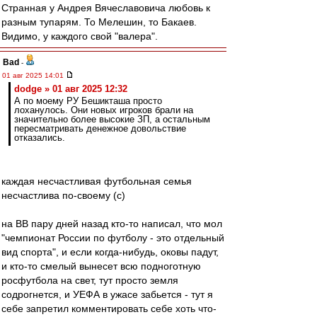
Странная у Андрея Вячеславовича любовь к
разным тупарям. То Мелешин, то Бакаев.
Видимо, у каждого свой "валера".
Bad
-
01 авг 2025 14:01
dodge » 01 авг 2025 12:32
А по моему РУ Бешикташа просто
лоханулось. Они новых игроков брали на
значительно более высокие ЗП, а остальным
пересматривать денежное довольствие
отказались.
каждая несчастливая футбольная семья
несчастлива по-своему (с)
на ВВ пару дней назад кто-то написал, что мол
"чемпионат России по футболу - это отдельный
вид спорта", и если когда-нибудь, оковы падут,
и кто-то смелый вынесет всю подноготную
росфутбола на свет, тут просто земля
содрогнется, и УЕФА в ужасе забьется - тут я
себе запретил комментировать себе хоть что-