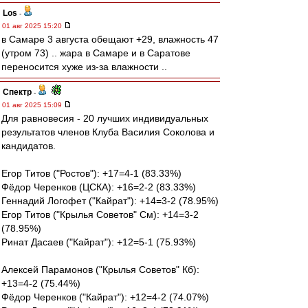
Los
-
01 авг 2025 15:20
в Самаре 3 августа обещают +29, влажность 47
(утром 73) .. жара в Самаре и в Саратове
переносится хуже из-за влажности ..
Спектр
-
01 авг 2025 15:09
Для равновесия - 20 лучших индивидуальных
результатов членов Клуба Василия Соколова и
кандидатов.
Егор Титов ("Ростов"): +17=4-1 (83.33%)
Фёдор Черенков (ЦСКА): +16=2-2 (83.33%)
Геннадий Логофет ("Кайрат"): +14=3-2 (78.95%)
Егор Титов ("Крылья Советов" См): +14=3-2
(78.95%)
Ринат Дасаев ("Кайрат"): +12=5-1 (75.93%)
Алексей Парамонов ("Крылья Советов" Кб):
+13=4-2 (75.44%)
Фёдор Черенков ("Кайрат"): +12=4-2 (74.07%)