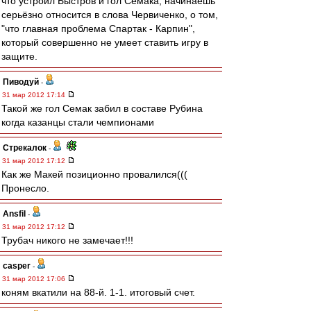
что устроил Быстров и гол Семака, начинаешь
серьёзно относится в слова Червиченко, о том,
"что главная проблема Спартак - Карпин",
который совершенно не умеет ставить игру в
защите.
Пиводуй
-
31 мар 2012 17:14
Такой же гол Семак забил в составе Рубина
когда казанцы стали чемпионами
Стрекалок
-
31 мар 2012 17:12
Как же Макей позиционно провалился(((
Пронесло.
Ansfil
-
31 мар 2012 17:12
Трубач никого не замечает!!!
casper
-
31 мар 2012 17:06
коням вкатили на 88-й. 1-1. итоговый счет.