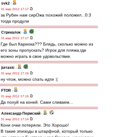
svk2
-
31 мар 2012 17:17
за Рубин нам сирОжа похожий положил...0:3
тогда продули
Стрекалок
-
31 мар 2012 17:17
Где был Кариока??? Блядь, сколько можно из
его зоны пропускать? Игрок для пляжа,где
можно играть в свое удовольствие.
jurrasic
-
31 мар 2012 17:16
ну чтож, можно спать идти :(
FTOR
-
31 мар 2012 17:16
Да похуй на коней. Сами сливаем...
Александр Пермский
-
31 мар 2012 17:14
Кони очки потеряли. Это Хорошо!
В такие эпизоды в штарфной, который только