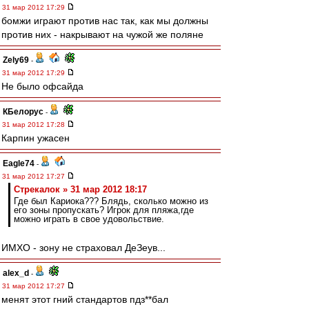
31 мар 2012 17:29
бомжи играют против нас так, как мы должны
против них - накрывают на чужой же поляне
Zely69
-
31 мар 2012 17:29
Не было офсайда
КБелорус
-
31 мар 2012 17:28
Карпин ужасен
Eagle74
-
31 мар 2012 17:27
Стрекалок » 31 мар 2012 18:17
Где был Кариока??? Блядь, сколько можно из
его зоны пропускать? Игрок для пляжа,где
можно играть в свое удовольствие.
ИМХО - зону не страховал ДеЗеув...
alex_d
-
31 мар 2012 17:27
менят этот гний стандартов пдз**бал