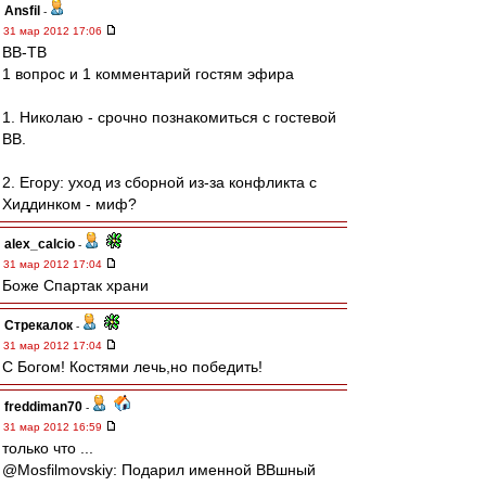
Ansfil
-
31 мар 2012 17:06
ВВ-ТВ
1 вопрос и 1 комментарий гостям эфира
1. Николаю - срочно познакомиться с гостевой
ВВ.
2. Егору: уход из сборной из-за конфликта с
Хиддинком - миф?
alex_calcio
-
31 мар 2012 17:04
Боже Спартак храни
Стрекалок
-
31 мар 2012 17:04
С Богом! Костями лечь,но победить!
freddiman70
-
31 мар 2012 16:59
только что ...
@Mosfilmovskiy: Подарил именной ВВшный