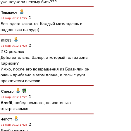
уже.неужели некому бить???
Товарисч
-
31 мар 2012 17:27
Безнадега какая-то. Каждый матч ждешь и
надеешься на чудо(
mib83
-
31 мар 2012 17:26
2 Стрекалок
Действительно, Валер, а который гол из зоны
Кариоки?
Имхо, после его возвращения из Бразилии он
очень прибавил в этом плане, и голы с дуги
практически исчезли
Спектр
-
31 мар 2012 17:26
Ansfil
, побед немного, но частенько
отыгрываемся
4ehoff
-
31 мар 2012 17:25
Дзюба ужасен