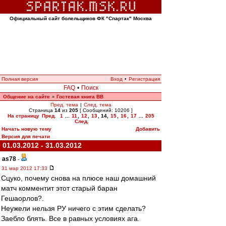
Официальный сайт болельщиков ФК "Спартак" Москва
Полная версия
Вход
•
Регистрация
FAQ
•
Поиск
Общение на сайте
Гостевая книга ВВ
»
Пред. тема
|
След. тема
Страница
14
из
205
[ Сообщений: 10206 ]
На страницу
Пред.
1
...
11
,
12
,
13
,
14
,
15
,
16
,
17
...
205
След.
Начать новую тему
Добавить
Версия для печати
01.03.2012 - 31.03.2012
as78
-
31 мар 2012 17:33
Сцуко, почему снова на плюсе наш домашний
матч комментит этот старый баран
Гешаорлов?.
Неужели нельзя РУ ничего с этим сделать?
Заебло блять. Все в равных условиях ага.