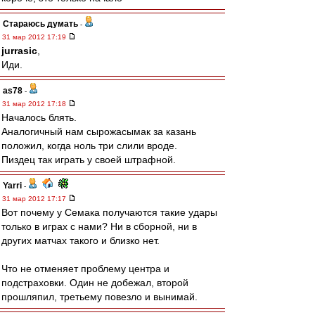
Стараюсь думать
-
31 мар 2012 17:19
jurrasic
,
Иди.
as78
-
31 мар 2012 17:18
Началось блять.
Аналогичный нам сырожасымак за казань
положил, когда ноль три слили вроде.
Пиздец так играть у своей штрафной.
Yarri
-
31 мар 2012 17:17
Вот почему у Семака получаются такие удары
только в играх с нами? Ни в сборной, ни в
других матчах такого и близко нет.
Что не отменяет проблему центра и
подстраховки. Один не добежал, второй
прошляпил, третьему повезло и вынимай.