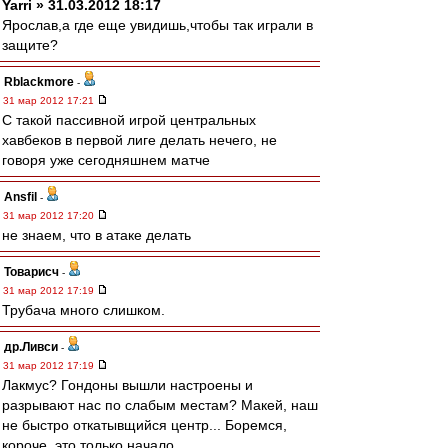
Yarri » 31.03.2012 18:17
Ярослав,а где еще увидишь,чтобы так играли в
защите?
Rblackmore
-
31 мар 2012 17:21
С такой пассивной игрой центральных
хавбеков в первой лиге делать нечего, не
говоря уже сегодняшнем матче
Ansfil
-
31 мар 2012 17:20
не знаем, что в атаке делать
Товарисч
-
31 мар 2012 17:19
Трубача много слишком.
др.Ливси
-
31 мар 2012 17:19
Лакмус? Гондоны вышли настроены и
разрывают нас по слабым местам? Макей, наш
не быстро откатывщийся центр... Боремся,
короче, это только начало