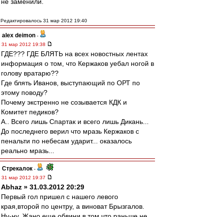
не заменили.
Редактировалось 31 мар 2012 19:40
alex deimon
-
31 мар 2012 19:38
ГДЕ??? ГДЕ БЛЯТЬ на всех новостных лентах
информация о том, что Кержаков уебал ногой в
голову вратарю??
Где блять Иванов, выступающий по ОРТ по
этому поводу?
Почему экстренно не созывается КДК и
Комитет педиков?
А.. Всего лишь Спартак и всего лишь Дикань...
До последнего верил что мразь Кержаков с
пенальти по небесам ударит... оказалось
реально мразь...
Стрекалок
-
31 мар 2012 19:37
Abhaz » 31.03.2012 20:29
Первый гол пришел с нашего левого
края,второй по центру, а виноват Брызгалов.
Ну-ну. Жано еще обвини в том,что раньше не