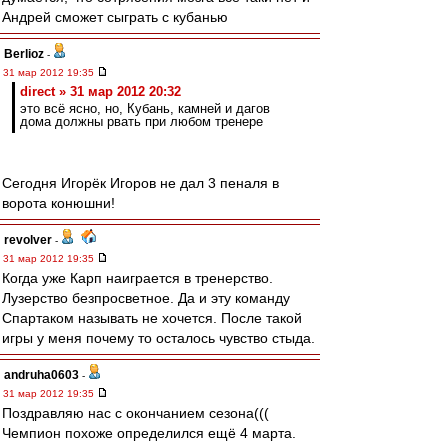
Андрей сможет сыграть с кубанью
Berlioz
-
31 мар 2012 19:35
direct » 31 мар 2012 20:32
это всё ясно, но, Кубань, камней и дагов
дома должны рвать при любом тренере
Сегодня Игорёк Игоров не дал 3 пеналя в
ворота конюшни!
revolver
-
31 мар 2012 19:35
Когда уже Карп наиграется в тренерство.
Лузерство безпросветное. Да и эту команду
Спартаком называть не хочется. После такой
игры у меня почему то осталось чувство стыда.
andruha0603
-
31 мар 2012 19:35
Поздравляю нас с окончанием сезона(((
Чемпион похоже определился ещё 4 марта.