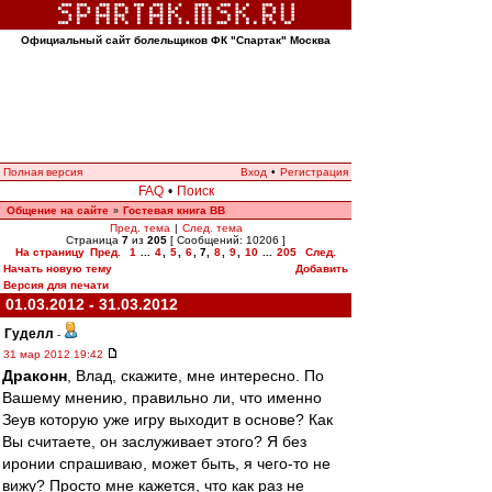
Официальный сайт болельщиков ФК "Спартак" Москва
Полная версия
Вход
•
Регистрация
FAQ
•
Поиск
Общение на сайте
Гостевая книга ВВ
»
Пред. тема
|
След. тема
Страница
7
из
205
[ Сообщений: 10206 ]
На страницу
Пред.
1
...
4
,
5
,
6
,
7
,
8
,
9
,
10
...
205
След.
Начать новую тему
Добавить
Версия для печати
01.03.2012 - 31.03.2012
Гуделл
-
31 мар 2012 19:42
Драконн
, Влад, скажите, мне интересно. По
Вашему мнению, правильно ли, что именно
Зеув которую уже игру выходит в основе? Как
Вы считаете, он заслуживает этого? Я без
иронии спрашиваю, может быть, я чего-то не
вижу? Просто мне кажется, что как раз не