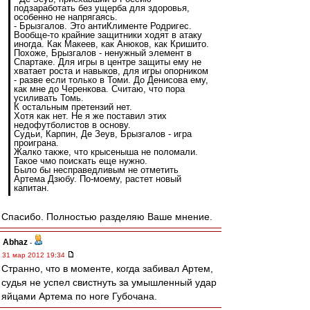
подзаработать без ущерба для здоровья,
особенно не напрягаясь.
- Брызгалов. Это антиКлименте Родригес.
Вообще-то крайние защитники ходят в атаку
иногда. Как Макеев, как Анюков, как Кришито.
Похоже, Брызгалов - ненужный элемент в
Спартаке. Для игры в центре защиты ему не
хватает роста и навыков, для игры опорником
- разве если только в Томи. До Денисова ему,
как мне до Черенкова. Считаю, что пора
усиливать Томь.
К остальным претензий нет.
Хотя как нет. Не я же поставил этих
недофутболистов в основу.
Судьи, Карпин, Де Зеув, Брызгалов - игра
проиграна.
Жалко также, что крысеныша не поломали.
Такое чмо поискать еще нужно.
Было бы несправедливым не отметить
Артема Дзюбу. По-моему, растет новый
капитан.
Спасибо. Полностью разделяю Ваше мнение.
Abhaz
-
31 мар 2012 19:34
Странно, что в моменте, когда забивал Артем,
судья не успел свистнуть за умышленный удар
яйцами Артема по ноге Губочана.