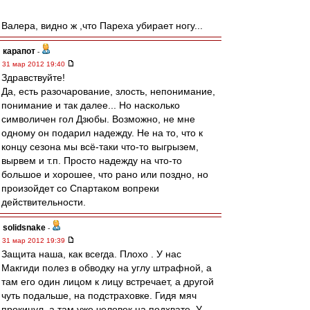
Валера, видно ж ,что Пареха убирает ногу...
карапот
-
31 мар 2012 19:40
Здравствуйте!
Да, есть разочарование, злость, непонимание,
понимание и так далее... Но насколько
символичен гол Дзюбы. Возможно, не мне
одному он подарил надежду. Не на то, что к
концу сезона мы всё-таки что-то выгрызем,
вырвем и т.п. Просто надежду на что-то
большое и хорошее, что рано или поздно, но
произойдет со Спартаком вопреки
действительности.
solidsnake
-
31 мар 2012 19:39
Защита наша, как всегда. Плохо . У нас
Макгиди полез в обводку на углу штрафной, а
там его один лицом к лицу встречает, а другой
чуть подальше, на подстраховке. Гидя мяч
прокинул, а там уже человек на подхвате. У