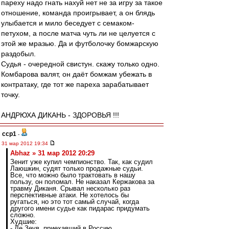
пареху надо гнать нахуй нет не за игру за такое
отношение, команда проигрывает, а он блядь
улыбается и мило беседует с семаком-
петухом, а после матча чуть ли не целуется с
этой же мразью. Да и футболочку бомжарскую
раздобыл.
Судья - очередной свистун. скажу только одно.
Комбарова валят, он даёт бомжам убежать в
контратаку, где тот же пареха зарабатывает
точку.
АНДРЮХА ДИКАНЬ - ЗДОРОВЬЯ !!!
ccp1
-
31 мар 2012 19:34
Abhaz » 31 мар 2012 20:29
Зенит уже купил чемпионство. Так, как судил
Лаюшкин, судят только продажные судьи.
Все, что можно было трактовать в нашу
пользу, он поломал. Не наказал Кержакова за
травму Диканя. Срывал несколько раз
перспективные атаки. Не хотелось бы
ругаться, но это тот самый случай, когда
другого имени судье как пидарас придумать
сложно.
Худшие:
- Де Зеув, приехавший в Россию