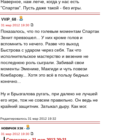
Наверное, нам легче, когда у нас есть
"Спартак". Пусть даже такой - без игры.
VViP_68
-
31 мар 2012 19:30
Показалось, что по голевым моментам Спартак
Зенит превзошел... У них кроме голов и
вспомнить то нечего. Разве что выход
Быстрова с ударом через себя. Так что
исполнительское мастерство и везение не
последнюю роль сыграли. Забивай свои
моменты Эменике, Макгиди и чуть повези
Комбарову... Хотя это всё в пользу бедных
конечно...
Ну и Брызгалова ругать, при далеко не лучшей
его игре, тож не совсем правильно. Он ведь не
крайний защитник. Затыкал дыру. Как мог.
Редактировалось 31 мар 2012 19:32
новичок хзк
-
31 мар 2012 19:30
Стрекалок » 31 мар 2012 20:21