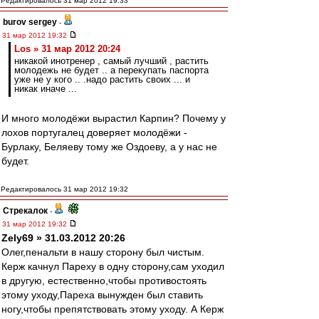
Редактировалось 31 мар 2012 19:33
burov sergey
-
31 мар 2012 19:32
Los » 31 мар 2012 20:24
никакой инотренер , самый лучший , растить
молодежь не будет .. а перекупать паспорта
уже не у кого .. .надо растить своих ... и
никак иначе ...
И много молодёжи вырастил Карпин? Почему у
лохов португалец доверяет молодёжи -
Бурлаку, Беляеву тому же Оздоеву, а у нас не
будет.
Редактировалось 31 мар 2012 19:32
Стрекалок
-
31 мар 2012 19:32
Zely69 » 31.03.2012 20:26
Олег,пенальти в нашу сторону был чистым.
Керж качнул Пареху в одну сторону,сам уходил
в другую, естественно,чтобы противостоять
этому уходу,Пареха вынужден был ставить
ногу,чтобы препятствовать этому уходу. А Керж