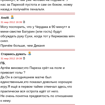
нас за Парехой пустота и сам он боком, ножку
назад и получайте пенальти.
Ansfil
-
31 мар 2012 19:39
Могу поспорить, что у Чердака в 90 минут+ в
мини-свистке Батурин (или гость) будут
обсуждать руку Сухи, когда тот у Кержакова мяч
снял.
Причём больше, чем Диканя
Стараюсь думать
-
31 мар 2012 19:38
ГБ
,
Артём виноват,что Пареха срёт на поле и
привозит голы ?
Да.Он в сегодняшнем матче был
единственным,кто показал довольно хорошую
игру.Я ещё в первом тайме отмечал здесь,что
практически вся острота идёт от него.
Не очень понятна предвзятость по отношению
к нему.