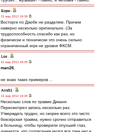
Трубач... музыкант - гамно, и человек - гамно.
Борн
-
31 мар 2012 19:36
Восторги по Дзюбе не разделяю. Причем
наверно несколько оригинально.-)За
трудоспособность спасибо как раз, но
физически и технически это очень сильно
ограниченный игрк не уровня ФКСМ.
Los
-
31 мар 2012 19:35
man26
,
не знаю таких примеров ...
Arni51
-
31 мар 2012 19:35
Несколько слов по травме Диканя.
Пересмотрел запись несколько раз.
Утверждать трудно, но скорее всего это чисто
боксерская травма, нужно срочно отправиться
в больницу, чтобы проверили опухший глаз,
думается, что сотрясения мозга все таки нет и