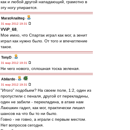
как и любой другой нападающий, грамотно в
эту ногу упирается.
MaratAnaliteg
-
31 мар 2012 19:31
VViP_68
,
Мое имхо, что Спартак играл как мог, а зенит
играл как нужно было. От того и впечатление
такое.
TonyD
-
31 мар 2012 19:31
Ни чего нового, сплошная тоска зеленая.
Abilardo
-
31 мар 2012 19:31
"Итого" подобьем? На своем поле, 1:2, один из
пропустили с пеналя, другой от перекладины,
один не забили - перекладина, в атаке нам
Лаюшкин гадил, как мог, практически лишил
шансов на что бы то ни было.
Говно - не говно, а играли с первым местом.
Нет вопросов сегодня.