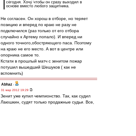
сегодня. Хочу чтобы он сразу выходил в
основе вместо любого защитника.
Не согласен. Он хорош в отборе, но теряет
позицию и вперед по краю не разу не
подключился (раз только от его отбора
случайно к Артему попало). И вперед ни
одного точного,обостряющего паса. Поэтому
на краю не его место. А вот в центре или
опорника самое то.
Кстати в прошлый матч с зенитом пожар
потушил вышедший Шешуков ( как не
вспомнить)
Abhaz
-
31 мар 2012 19:29
Зенит уже купил чемпионство. Так, как судил
Лаюшкин, судят только продажные судьи. Все,
что можно было трактовать в нашу пользу, он
поломал. Не наказал Кержакова за травму
Диканя. Срывал несколько раз перспективные
атаки. Не хотелось бы ругаться, но это тот
самый случай, когда другого имени судье как