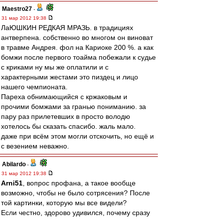
Maestro27
-
31 мар 2012 19:38
ЛаЮШКИН РЕДКАЯ МРАЗЬ. в традициях
антверпена. собственно во многом он виноват
в травме Андрея. фол на Кариоке 200 %. а как
бомжи после первого тоайма побежали к судье
с криками ну мы же оплатили и с
характерными жестами это пиздец и лицо
нашего чемпионата.
Пареха обнимающийся с кржаковым и
прочими бомжами за гранью пониманию. за
пару раз прилетевших в просто володю
хотелось бы сказать спасибо. жаль мало.
даже при всём этом могли отскочить, но ещё и
с везением неважно.
Abilardo
-
31 мар 2012 19:38
Arni51
, вопрос профана, а такое вообще
возможно, чтобы не было сотрясения? После
той картинки, которую мы все видели?
Если честно, здорово удивился, почему сразу