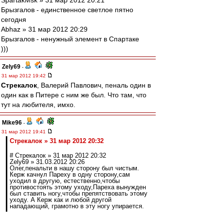
SpartakMsk » 31 мар 2012 20:21
Брызгалов - единственное светлое пятно
сегодня
Abhaz » 31 мар 2012 20:29
Брызгалов - ненужный элемент в Спартаке
)))
Zely69
-
31 мар 2012 19:42
Стрекалок
, Валерий Павлович, пеналь один в
один как в Питере с ним же был. Что там, что
тут на любителя, имхо.
Mike96
-
31 мар 2012 19:41
Стрекалок » 31 мар 2012 20:32
# Стрекалок » 31 мар 2012 20:32
Zely69 » 31.03.2012 20:26
Олег,пенальти в нашу сторону был чистым.
Керж качнул Пареху в одну сторону,сам
уходил в другую, естественно,чтобы
противостоять этому уходу,Пареха вынужден
был ставить ногу,чтобы препятствовать этому
уходу. А Керж как и любой другой
нападающий, грамотно в эту ногу упирается.