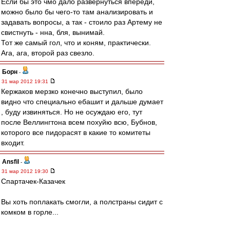
Если бы это чмо дало развернуться впереди,
можно было бы чего-то там анализировать и
задавать вопросы, а так - стоило раз Артему не
свистнуть - нна, бля, вынимай.
Тот же самый гол, что и коням, практически.
Ага, ага, второй раз свезло.
Борн
-
31 мар 2012 19:31
Кержаков мерзко конечно выступил, было
видно что специально ебашит и дальше думает
, буду извиняться. Но не осуждаю его, тут
после Веллингтона всем похуйю всю, Бубнов,
которого все пидорасят в какие то комитеты
входит.
Ansfil
-
31 мар 2012 19:30
Спартачек-Казачек
Вы хоть поплакать смогли, а полстраны сидит с
комком в горле...